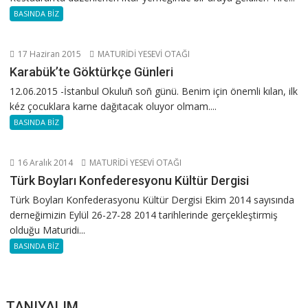
BASINDA BİZ
17 Haziran 2015
MATURİDİ YESEVİ OTAĞI
Karabük’te Göktürkçe Günleri
12.06.2015 -İstanbul Okuluñ soñ günü. Benim için önemli kılan, ilk
kéz çocuklara karne dağıtacak oluyor olmam....
BASINDA BİZ
16 Aralık 2014
MATURİDİ YESEVİ OTAĞI
Türk Boyları Konfederesyonu Kültür Dergisi
Türk Boyları Konfederasyonu Kültür Dergisi Ekim 2014 sayısında
derneğimizin Eylül 26-27-28 2014 tarihlerinde gerçekleştirmiş
olduğu Maturidi...
BASINDA BİZ
TANIYALIM