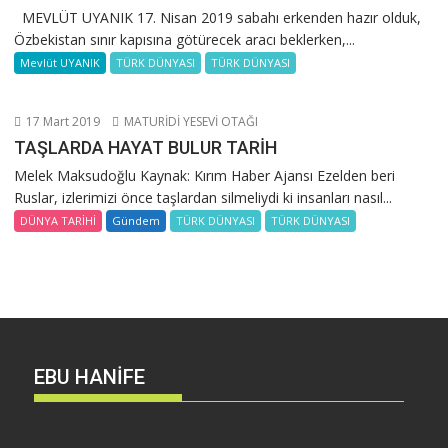
MEVLÜT UYANIK 17. Nisan 2019 sabahı erkenden hazır olduk,
Özbekistan sınır kapısına götürecek aracı beklerken,...
Mevlüt UYANIK
TÜRK DÜNYASI
TÜRK DÜNYASI
17 Mart 2019
MATURİDİ YESEVİ OTAĞI
TAŞLARDA HAYAT BULUR TARİH
Melek Maksudoğlu Kaynak: Kırım Haber Ajansı Ezelden beri
Ruslar, izlerimizi önce taşlardan silmeliydi ki insanları nasıl...
DÜNYA TARİHİ
Gündem
TÜRK DÜNYASI
TÜRK DÜNYASI
EBU HANİFE