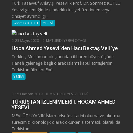
Türk Tasavvuf Anlayışı Yesevilik Prof. Dr. Sönmez KUTLU
Yesevi geleneğinde dindarlık cinsiyet üzerinden veya
cinsiyet ayrımcılığı...
Sönmez KUTLU
YESEVİ
23 Mayıs 2020
MATURİDİ YESEVİ OTAĞI
Hoca Ahmed Yesevi ‘den Hacı Bektaş Veli ‘ye
Türkler, Müslüman oluşlarından itibaren büyük ölçüde
Hanefi geleneğe bağlı olarak İslam’ı kabul etmişlerdir.
Türkistan âlimleri Ebû...
YESEVİ
15 Haziran 2019
MATURİDİ YESEVİ OTAĞI
TÜRKİSTAN İZLENİMLERİ I: HOCAM AHMED
YESEVİ
MEVLÜT UYANIK İslam felsefesi tarihi okuma ve okutma
sürecimizi kronolojik olarak okurken sistematik olarak da
Türkistan...