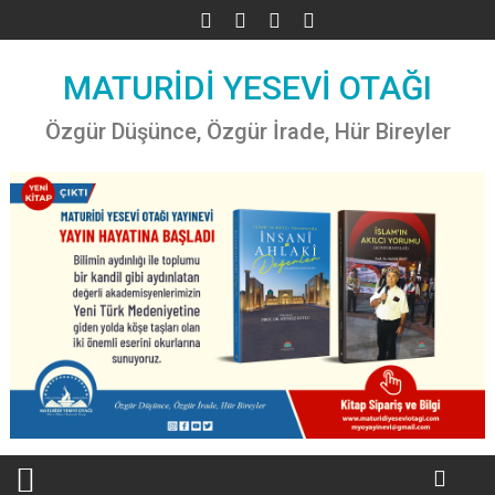
Skip
to
content
MATURİDİ YESEVİ OTAĞI
Özgür Düşünce, Özgür İrade, Hür Bireyler