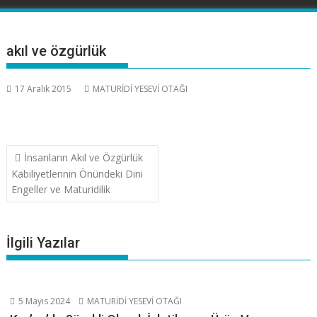
akıl ve özgürlük
17 Aralık 2015
MATURİDİ YESEVİ OTAĞI
Yazı
İnsanların Akıl ve Özgürlük
gezinmesi
Kabiliyetlerinin Önündeki Dini
Engeller ve Maturidilik
İlgili Yazılar
5 Mayıs 2024
MATURİDİ YESEVİ OTAĞI