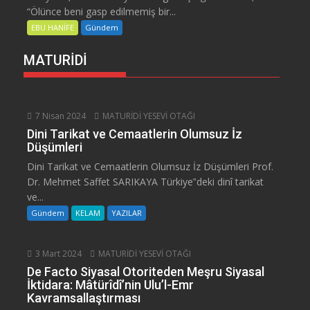
“Ölünce beni gasp edilmemiş bir...
EBU HANİFE
Gündem
MATURİDİ
7 Nisan 2024
MATURİDİ YESEVİ OTAĞI
Dini Tarikat ve Cemaatlerin Olumsuz İz
Düşümleri
Dini Tarikat ve Cemaatlerin Olumsuz İz Düşümleri Prof.
Dr. Mehmet Saffet SARIKAYA Türkiye‟deki dinî tarikat
ve...
Gündem
KELAM
YAZILAR
3 Mart 2024
MATURİDİ YESEVİ OTAĞI
De Facto Siyasal Otoriteden Meşru Siyasal
İktidara: Mâtürîdî’nin Ulu’l-Emr
Kavramsallaştırması