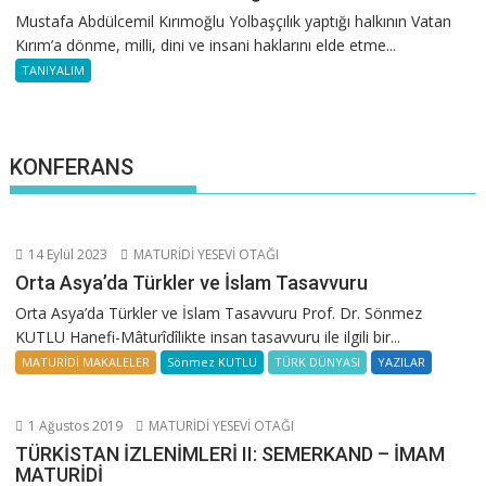
Mustafa Abdülcemil Kırımoğlu Yolbaşçılık yaptığı halkının Vatan
Kırım’a dönme, milli, dini ve insani haklarını elde etme...
TANIYALIM
KONFERANS
14 Eylül 2023
MATURİDİ YESEVİ OTAĞI
Orta Asya’da Türkler ve İslam Tasavvuru
Orta Asya’da Türkler ve İslam Tasavvuru Prof. Dr. Sönmez
KUTLU Hanefi-Mâturîdîlikte insan tasavvuru ile ilgili bir...
MATURİDİ MAKALELER
Sönmez KUTLU
TÜRK DÜNYASI
YAZILAR
1 Ağustos 2019
MATURİDİ YESEVİ OTAĞI
TÜRKİSTAN İZLENİMLERİ II: SEMERKAND – İMAM
MATURİDİ