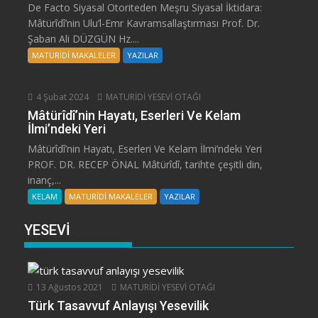
De Facto Siyasal Otoriteden Meşru Siyasal İktidara:
Mâtürîdî’nin Ulu’l-Emr Kavramsallaştırması Prof. Dr.
Şaban Ali DÜZGÜN Hz....
MATURİDİ MAKALELER
YAZILAR
4 Şubat 2024
MATURİDİ YESEVİ OTAĞI
Mâtürîdî’nin Hayatı, Eserleri Ve Kelam
İlmi’ndeki Yeri
Mâtürîdî’nin Hayatı, Eserleri Ve Kelam İlmi’ndeki Yeri
PROF. DR. RECEP ÖNAL Mâtürîdî, tarihte çeşitli din,
inanç,...
KELAM
MATURİDİ MAKALELER
YAZILAR
YESEVİ
13 Ağustos 2021
MATURİDİ YESEVİ OTAĞI
Türk Tasavvuf Anlayışı Yesevilik