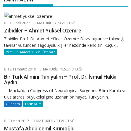
31 Ocak 2022
MATURİDİ YESEVİ OTAĞI
Zibidiler – Ahmet Yüksel Özemre
Zibidiler Prof. Dr. Ahmet Yüksel Özemre Davranışları ve takındığı
tavırlar yüzünden sağduyulu kişiler nezdinde kendisini küçük...
Prof. Dr. Ahmet Yüksel Özemre
12 Temmuz 2019
MATURİDİ YESEVİ OTAĞI
Bir Türk Alimini Tanıyalım – Prof. Dr. İsmail Hakkı
Aydın
Maçka’dan Congress of Neurological Surgeons Bilim Kurulu ve
uluslararası büyükelçiliğine uzanan bir hayat. Türkiye’nin...
Gündem
TANIYALIM
30 Mart 2017
MATURİDİ YESEVİ OTAĞI
Mustafa Abdülcemil Kırımoğlu