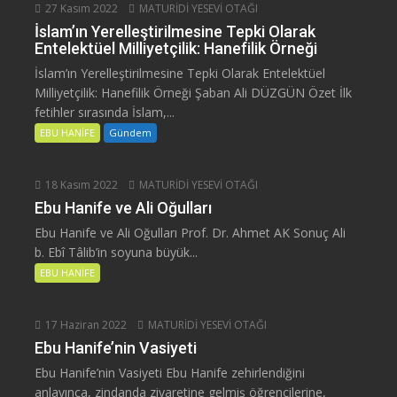
27 Kasım 2022
MATURİDİ YESEVİ OTAĞI
İslam’ın Yerelleştirilmesine Tepki Olarak
Entelektüel Milliyetçilik: Hanefilik Örneği
İslam’ın Yerelleştirilmesine Tepki Olarak Entelektüel
Milliyetçilik: Hanefilik Örneği Şaban Ali DÜZGÜN Özet İlk
fetihler sırasında İslam,...
EBU HANİFE
Gündem
18 Kasım 2022
MATURİDİ YESEVİ OTAĞI
Ebu Hanife ve Ali Oğulları
Ebu Hanife ve Ali Oğulları Prof. Dr. Ahmet AK Sonuç Ali
b. Ebî Tâlib’in soyuna büyük...
EBU HANİFE
17 Haziran 2022
MATURİDİ YESEVİ OTAĞI
Ebu Hanife’nin Vasiyeti
Ebu Hanife’nin Vasiyeti Ebu Hanife zehirlendiğini
anlayınca, zindanda ziyaretine gelmiş öğrencilerine,