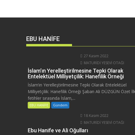
EBU HANİFE
27 Kasım 2022
MATURİDİ YESEVİ OTAĞI
İslam’ın Yerelleştirilmesine Tepki Olarak
Entelektüel Milliyetçilik: Hanefilik Örneği
İslam’ın Yerelleştirilmesine Tepki Olarak Entelektüel
Milliyetçilik: Hanefilik Örneği Şaban Ali DÜZGÜN Özet İl
fetihler sırasında İslam,...
EBU HANİFE
Gündem
18 Kasım 2022
MATURİDİ YESEVİ OTAĞI
Ebu Hanife ve Ali Oğulları