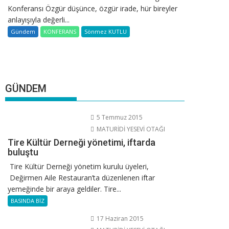
Konferansı Özgür düşünce, özgür irade, hür bireyler
anlayışıyla değerli...
Gündem
KONFERANS
Sönmez KUTLU
GÜNDEM
5 Temmuz 2015
MATURİDİ YESEVİ OTAĞI
Tire Kültür Derneği yönetimi, iftarda
buluştu
Tire Kültür Derneği yönetim kurulu üyeleri,
Değirmen Aile Restauran’ta düzenlenen iftar
yemeğinde bir araya geldiler. Tire...
BASINDA BİZ
17 Haziran 2015