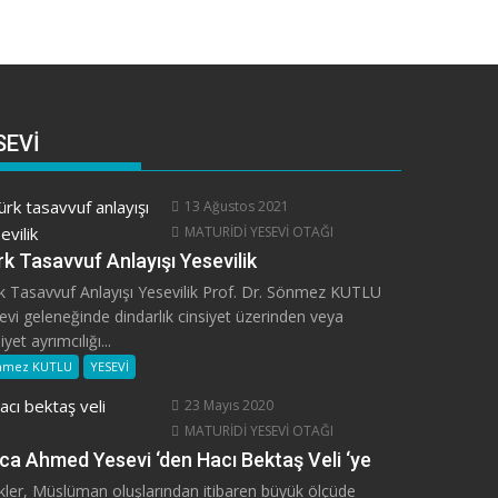
SEVİ
13 Ağustos 2021
MATURİDİ YESEVİ OTAĞI
k Tasavvuf Anlayışı Yesevilik
k Tasavvuf Anlayışı Yesevilik Prof. Dr. Sönmez KUTLU
evi geleneğinde dindarlık cinsiyet üzerinden veya
iyet ayrımcılığı...
nmez KUTLU
YESEVİ
23 Mayıs 2020
MATURİDİ YESEVİ OTAĞI
ca Ahmed Yesevi ‘den Hacı Bektaş Veli ‘ye
kler, Müslüman oluşlarından itibaren büyük ölçüde