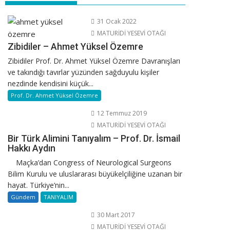
31 Ocak 2022
MATURİDİ YESEVİ OTAĞI
Zibidiler – Ahmet Yüksel Özemre
Zibidiler Prof. Dr. Ahmet Yüksel Özemre Davranışları
ve takındığı tavırlar yüzünden sağduyulu kişiler
nezdinde kendisini küçük...
Prof. Dr. Ahmet Yüksel Özemre
12 Temmuz 2019
MATURİDİ YESEVİ OTAĞI
Bir Türk Alimini Tanıyalım – Prof. Dr. İsmail
Hakkı Aydın
Maçka’dan Congress of Neurological Surgeons
Bilim Kurulu ve uluslararası büyükelçiliğine uzanan bir
hayat. Türkiye’nin...
Gündem
TANIYALIM
30 Mart 2017
MATURİDİ YESEVİ OTAĞI