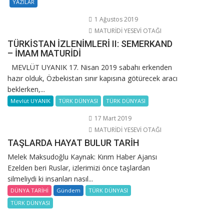
YAZILAR
1 Ağustos 2019
MATURİDİ YESEVİ OTAĞI
TÜRKİSTAN İZLENİMLERİ II: SEMERKAND
– İMAM MATURİDİ
MEVLÜT UYANIK 17. Nisan 2019 sabahı erkenden
hazır olduk, Özbekistan sınır kapısına götürecek aracı
beklerken,...
Mevlüt UYANIK
TÜRK DÜNYASI
TÜRK DÜNYASI
17 Mart 2019
MATURİDİ YESEVİ OTAĞI
TAŞLARDA HAYAT BULUR TARİH
Melek Maksudoğlu Kaynak: Kırım Haber Ajansı
Ezelden beri Ruslar, izlerimizi önce taşlardan
silmeliydi ki insanları nasıl...
DÜNYA TARİHİ
Gündem
TÜRK DÜNYASI
TÜRK DÜNYASI