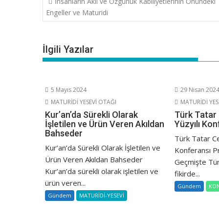
İnsanların Akıl ve Özgürlük Kabiliyetlerinin Önündeki
gezinmesi
Engeller ve Maturidi
İlgili Yazılar
5 Mayıs 2024
29 Nisan 202
MATURİDİ YESEVİ OTAĞI
MATURİDİ YES
Kur’an’da Sürekli Olarak
Türk Tatar 
İşletilen ve Ürün Veren Akıldan
Yüzyılı Kon
Bahseder
Türk Tatar Ced
Kur’an’da Sürekli Olarak İşletilen ve
Konferansı P
Ürün Veren Akıldan Bahseder
Geçmişte Tür
Kur’an’da sürekli olarak işletilen ve
fikirde...
ürün veren...
Gündem
KO
Gündem
MATURİDİ-YESEVİ