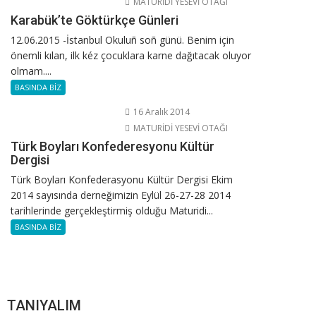
MATURİDİ YESEVİ OTAĞI
Karabük’te Göktürkçe Günleri
12.06.2015 -İstanbul Okuluñ soñ günü. Benim için
önemli kılan, ilk kéz çocuklara karne dağıtacak oluyor
olmam....
BASINDA BİZ
16 Aralık 2014
MATURİDİ YESEVİ OTAĞI
Türk Boyları Konfederesyonu Kültür
Dergisi
Türk Boyları Konfederasyonu Kültür Dergisi Ekim
2014 sayısında derneğimizin Eylül 26-27-28 2014
tarihlerinde gerçekleştirmiş olduğu Maturidi...
BASINDA BİZ
TANIYALIM