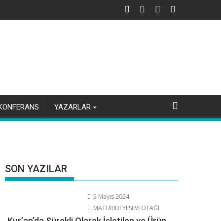
KONFERANS
YAZARLAR
SON YAZILAR
5 Mayıs 2024
MATURİDİ YESEVİ OTAĞI
Kur’an’da Sürekli Olarak İşletilen ve Ürün