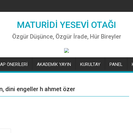
MATURİDİ YESEVİ OTAĞI
Özgür Düşünce, Özgür İrade, Hür Bireyler
TAP ÖNERİLERİ
AKADEMİK YAYIN
KURULTAY
PANEL
in, dini engeller h ahmet özer