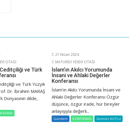
4
21 Nisan 2024
EVİ OTAĞI
MATURİDİ YESEVİ OTAĞI
Ceditçiliği ve Türk
İslam’ın Akılcı Yorumunda
feransı
İnsani ve Ahlaki Değerler
Konferansı
itçiliği ve Türk Yüzyılı
İslam’ın Akılcı Yorumunda İnsani ve
rof. Dr. İbrahim MARAŞ
Ahlaki Değerler Konferansı Özgür
k Dünyasının dilde,
düşünce, özgür irade, hür bireyler
anlayışıyla değerli...
NFERANS
Gündem
KONFERANS
Sönmez KUTLU