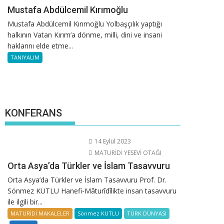
Mustafa Abdülcemil Kırımoğlu
Mustafa Abdülcemil Kırımoğlu Yolbaşçılık yaptığı
halkının Vatan Kırım’a dönme, milli, dini ve insani
haklarını elde etme...
TANIYALIM
KONFERANS
14 Eylül 2023
MATURİDİ YESEVİ OTAĞI
Orta Asya’da Türkler ve İslam Tasavvuru
Orta Asya’da Türkler ve İslam Tasavvuru Prof. Dr.
Sönmez KUTLU Hanefi-Mâturîdîlikte insan tasavvuru
ile ilgili bir...
MATURİDİ MAKALELER
Sönmez KUTLU
TÜRK DÜNYASI