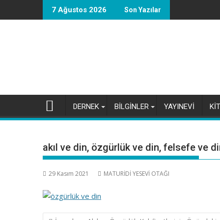
Skip
7 Ağustos 2026
Son Yazılar
to
content
DERNEK
BİLGİNLER
YAYINEVİ
Kİ
akıl ve din, özgürlük ve din, felsefe ve d
29 Kasım 2021
MATURİDİ YESEVİ OTAĞI
Yazı