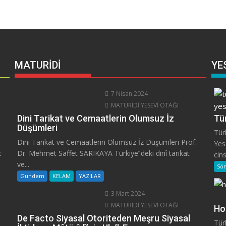
MATURİDİ
YE
7 Nisan 2024
MATURİDİ YESEVİ OTAĞI
Dini Tarikat ve Cemaatlerin Olumsuz İz
Tür
Düşümleri
Tür
Dini Tarikat ve Cemaatlerin Olumsuz İz Düşümleri Prof.
Yes
k
Dr. Mehmet Saffet SARIKAYA Türkiye‟deki dinî tarikat
cins
ve...
Sö
Gündem
KELAM
YAZILAR
3 Mart 2024
MATURİDİ YESEVİ OTAĞI
Ho
De Facto Siyasal Otoriteden Meşru Siyasal
Tür