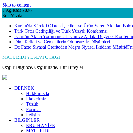
Skip to content
7 Ağustos 2026
Son Yazılar
Kur'an'da Sürekli Olarak İşletilen ve Ürün Veren Akıldan Bahs
Türk Tatar Ceditçiliği ve Türk Yüzyılı Konferansı
İslam’ın Akılcı Yorumunda İnsani ve Ahlaki Değerler Konferan
Dini Tarikat ve Cemaatlerin Olumsuz İz Düşümleri
De Facto Siyasal Otoriteden Meşru Siyasal İktidara: Mâtürîdî’
MATURİDİ YESEVİ OTAĞI
Özgür Düşünce, Özgür İrade, Hür Bireyler
DERNEK
Hakkımızda
İlkelerimiz
Tüzük
Formlar
İletişim
BİLGİNLER
EBU HANİFE
MATURİDİ