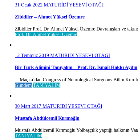
31 Ocak 2022
MATURİDİ YESEVİ OTAĞI
Zibidiler – Ahmet Yüksel Özemre
Zibidiler Prof. Dr. Ahmet Yüksel Özemre Davranışları ve takınd
Prof. Dr. Ahmet Yüksel Özemre
12 Temmuz 2019
MATURİDİ YESEVİ OTAĞI
Bir Türk Alimini Tanıyalım – Prof. Dr. İsmail Hakkı Aydın
Maçka’dan Congress of Neurological Surgeons Bilim Kurulu ve 
Gündem
TANIYALIM
30 Mart 2017
MATURİDİ YESEVİ OTAĞI
Mustafa Abdülcemil Kırımoğlu
Mustafa Abdülcemil Kırımoğlu Yolbaşçılık yaptığı halkının Vatan
TANIYALIM