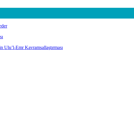
eder
sı
nin Ulu’l-Emr Kavramsallaştırması