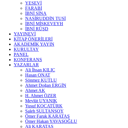
YESEVİ
FARABİ
İBNİ SİNA
NASİRUDDİN TUSİ
İBNİ MİSKEVEYH
İBNİ RÜŞD
YAYINEVİ
KİTAP ÖNERİLERİ
AKADEMİK YAYIN
KURULTAY
PANEL
KONFERANS
YAZARLAR
Ali İhsan KILIÇ
Hasan ONAT
Sönmez KUTLU
Ahmet Doğan ERGİN
Ahmet AK
H. Ahmet ÖZER
Mevlüt UYANIK
Yusuf KOCATÜRK
Saleh SULTANSOY
Ömer Faruk KARATAŞ
Ömer Hakan YAVAŞOĞLU
Ali KARATAŞ