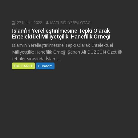
27 Kasım 2022
MATURİDİ YESEVİ OTAĞI
İslam’ın Yerelleştirilmesine Tepki Olarak
Entelektüel Milliyetçilik: Hanefilik Örneği
İslam’ın Yerelleştirilmesine Tepki Olarak Entelektüel
Milliyetçilik: Hanefilik Örneği Şaban Ali DÜZGÜN Özet İlk
fetihler sırasında İslam,...
EBU HANİFE
Gündem