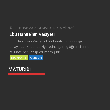
17 Haziran 2022
MATURİDİ YESEVİ OTAĞI
Ebu Hanife’nin Vasiyeti
Ebu Hanife’nin Vasiyeti Ebu Hanife zehirlendiğini
anlayınca, zindanda ziyaretine gelmiş öğrencilerine,
“Ölünce beni gasp edilmemiş bir...
EBU HANİFE
Gündem
MATURİDİ