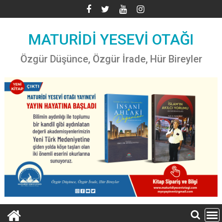
Skip
to
content
MATURİDİ YESEVİ OTAĞI
Özgür Düşünce, Özgür İrade, Hür Bireyler