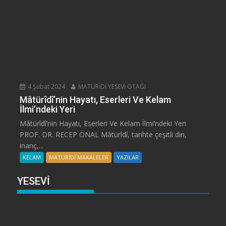
4 Şubat 2024
MATURİDİ YESEVİ OTAĞI
Mâtürîdî’nin Hayatı, Eserleri Ve Kelam
İlmi’ndeki Yeri
Mâtürîdî’nin Hayatı, Eserleri Ve Kelam İlmi’ndeki Yeri
PROF. DR. RECEP ÖNAL Mâtürîdî, tarihte çeşitli din,
inanç,...
KELAM
MATURİDİ MAKALELER
YAZILAR
YESEVİ