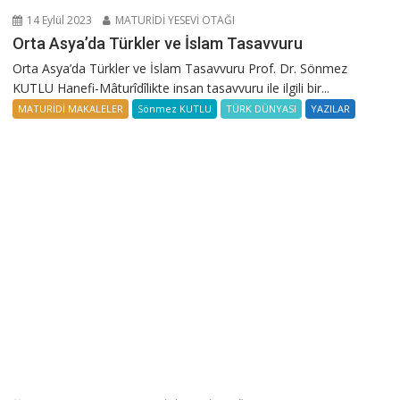
14 Eylül 2023
MATURİDİ YESEVİ OTAĞI
Orta Asya’da Türkler ve İslam Tasavvuru
Orta Asya’da Türkler ve İslam Tasavvuru Prof. Dr. Sönmez
KUTLU Hanefi-Mâturîdîlikte insan tasavvuru ile ilgili bir...
MATURİDİ MAKALELER
Sönmez KUTLU
TÜRK DÜNYASI
YAZILAR