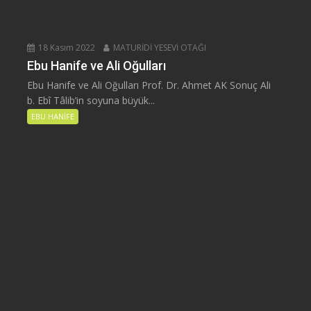
18 Kasım 2022
MATURİDİ YESEVİ OTAĞI
Ebu Hanife ve Ali Oğulları
Ebu Hanife ve Ali Oğulları Prof. Dr. Ahmet AK Sonuç Ali
b. Ebî Tâlib’in soyuna büyük...
EBU HANİFE