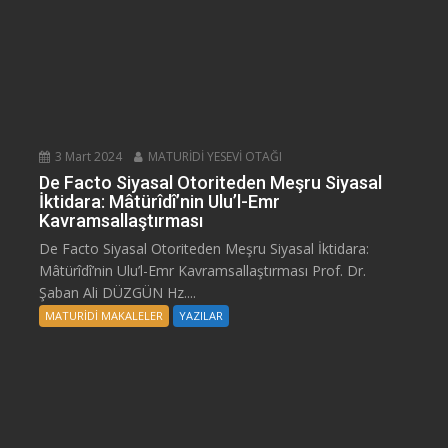
3 Mart 2024
MATURİDİ YESEVİ OTAĞI
De Facto Siyasal Otoriteden Meşru Siyasal
İktidara: Mâtürîdî’nin Ulu’l-Emr
Kavramsallaştırması
De Facto Siyasal Otoriteden Meşru Siyasal İktidara:
Mâtürîdî’nin Ulu’l-Emr Kavramsallaştırması Prof. Dr.
Şaban Ali DÜZGÜN Hz....
MATURİDİ MAKALELER
YAZILAR