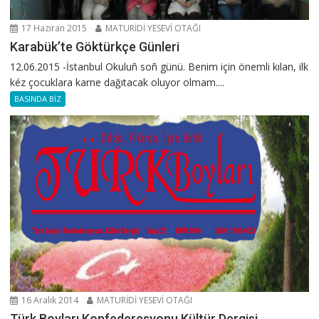
17 Haziran 2015
MATURİDİ YESEVİ OTAĞI
Karabük’te Göktürkçe Günleri
12.06.2015 -İstanbul Okuluñ soñ günü. Benim için önemli kılan, ilk
kéz çocuklara karne dağıtacak oluyor olmam....
BASINDA BİZ
16 Aralık 2014
MATURİDİ YESEVİ OTAĞI
Türk Boyları Konfederesyonu Kültür Dergisi