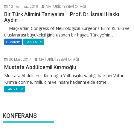
12 Temmuz 2019
MATURİDİ YESEVİ OTAĞI
Bir Türk Alimini Tanıyalım – Prof. Dr. İsmail Hakkı
Aydın
Maçka’dan Congress of Neurological Surgeons Bilim Kurulu ve
uluslararası büyükelçiliğine uzanan bir hayat. Türkiye’nin...
Gündem
TANIYALIM
30 Mart 2017
MATURİDİ YESEVİ OTAĞI
Mustafa Abdülcemil Kırımoğlu
Mustafa Abdülcemil Kırımoğlu Yolbaşçılık yaptığı halkının Vatan
Kırım’a dönme, milli, dini ve insani haklarını elde etme...
TANIYALIM
KONFERANS