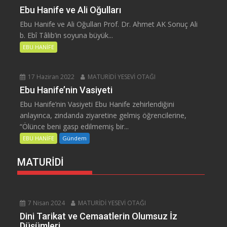
Ebu Hanife ve Ali Oğulları
Ebu Hanife ve Ali Oğulları Prof. Dr. Ahmet AK Sonuç Ali
b. Ebî Tâlib’in soyuna büyük...
EBU HANİFE
17 Haziran 2022
MATURİDİ YESEVİ OTAĞI
Ebu Hanife’nin Vasiyeti
Ebu Hanife’nin Vasiyeti Ebu Hanife zehirlendiğini
anlayınca, zindanda ziyaretine gelmiş öğrencilerine,
“Ölünce beni gasp edilmemiş bir...
EBU HANİFE
Gündem
MATURİDİ
7 Nisan 2024
MATURİDİ YESEVİ OTAĞI
Dini Tarikat ve Cemaatlerin Olumsuz İz
Düşümleri