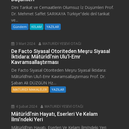
Dini Tarikat ve Cemaatlerin Olumsuz İz Düşümleri Prof.
Dr. Mehmet Saffet SARIKAYA Türkiye‟deki dinî tarikat
ve...
Gündem
KELAM
YAZILAR
3 Mart 2024
MATURİDİ YESEVİ OTAĞI
De Facto Siyasal Otoriteden Meşru Siyasal
İktidara: Mâtürîdî’nin Ulu’l-Emr
Kavramsallaştırması
De Facto Siyasal Otoriteden Meşru Siyasal İktidara:
Mâtürîdî’nin Ulu’l-Emr Kavramsallaştırması Prof. Dr.
Şaban Ali DÜZGÜN Hz....
MATURİDİ MAKALELER
YAZILAR
4 Şubat 2024
MATURİDİ YESEVİ OTAĞI
Mâtürîdî’nin Hayatı, Eserleri Ve Kelam
İlmi’ndeki Yeri
Mâtürîdî’nin Hayatı, Eserleri Ve Kelam İlmi’ndeki Yeri