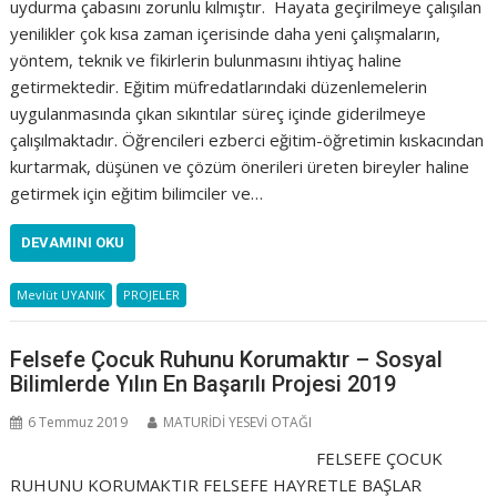
uydurma çabasını zorunlu kılmıştır. Hayata geçirilmeye çalışılan
yenilikler çok kısa zaman içerisinde daha yeni çalışmaların,
yöntem, teknik ve fikirlerin bulunmasını ihtiyaç haline
getirmektedir. Eğitim müfredatlarındaki düzenlemelerin
uygulanmasında çıkan sıkıntılar süreç içinde giderilmeye
çalışılmaktadır. Öğrencileri ezberci eğitim-öğretimin kıskacından
kurtarmak, düşünen ve çözüm önerileri üreten bireyler haline
getirmek için eğitim bilimciler ve…
DEVAMINI OKU
Mevlüt UYANIK
PROJELER
Felsefe Çocuk Ruhunu Korumaktır – Sosyal
Bilimlerde Yılın En Başarılı Projesi 2019
6 Temmuz 2019
MATURİDİ YESEVİ OTAĞI
FELSEFE ÇOCUK
RUHUNU KORUMAKTIR FELSEFE HAYRETLE BAŞLAR