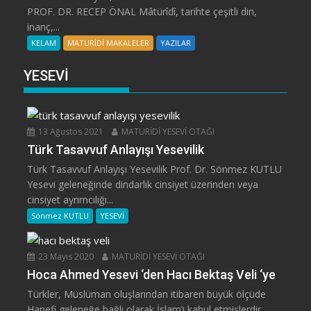
PROF. DR. RECEP ÖNAL Mâtürîdî, tarihte çeşitli din,
inanç,...
KELAM
MATURİDİ MAKALELER
YAZILAR
YESEVİ
13 Ağustos 2021
MATURİDİ YESEVİ OTAĞI
Türk Tasavvuf Anlayışı Yesevilik
Türk Tasavvuf Anlayışı Yesevilik Prof. Dr. Sönmez KUTLU
Yesevi geleneğinde dindarlık cinsiyet üzerinden veya
cinsiyet ayrımcılığı...
Sönmez KUTLU
YESEVİ
23 Mayıs 2020
MATURİDİ YESEVİ OTAĞI
Hoca Ahmed Yesevi ‘den Hacı Bektaş Veli ‘ye
Türkler, Müslüman oluşlarından itibaren büyük ölçüde
Hanefi geleneğe bağlı olarak İslam’ı kabul etmişlerdir.