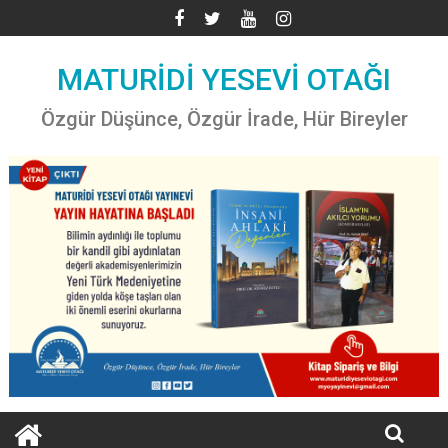
Skip
to
content
MATURİDİ YESEVİ OTAĞI
Özgür Düşünce, Özgür İrade, Hür Bireyler