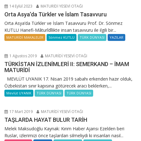
14 Eylül 2023
MATURİDİ YESEVİ OTAĞI
Orta Asya’da Türkler ve İslam Tasavvuru
Orta Asya’da Türkler ve İslam Tasavvuru Prof. Dr. Sönmez
KUTLU Hanefi-Mâturîdîlikte insan tasavvuru ile ilgili bir...
MATURİDİ MAKALELER
Sönmez KUTLU
TÜRK DÜNYASI
YAZILAR
1 Ağustos 2019
MATURİDİ YESEVİ OTAĞI
TÜRKİSTAN İZLENİMLERİ II: SEMERKAND – İMAM
MATURİDİ
MEVLÜT UYANIK 17. Nisan 2019 sabahı erkenden hazır olduk,
Özbekistan sınır kapısına götürecek aracı beklerken,...
Mevlüt UYANIK
TÜRK DÜNYASI
TÜRK DÜNYASI
17 Mart 2019
MATURİDİ YESEVİ OTAĞI
TAŞLARDA HAYAT BULUR TARİH
Melek Maksudoğlu Kaynak: Kırım Haber Ajansı Ezelden beri
Ruslar, izlerimizi önce taşlardan silmeliydi ki insanları nasıl...