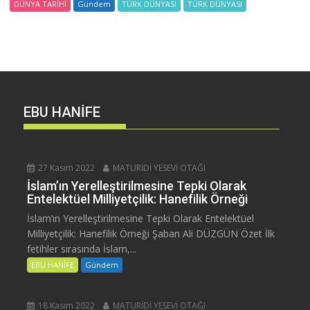
DÜNYA TARİHİ
Gündem
TÜRK DÜNYASI
TÜRK DÜNYASI
EBU HANİFE
27 Kasım 2022
MATURİDİ YESEVİ OTAĞI
İslam’ın Yerelleştirilmesine Tepki Olarak
Entelektüel Milliyetçilik: Hanefilik Örneği
İslam’ın Yerelleştirilmesine Tepki Olarak Entelektüel
Milliyetçilik: Hanefilik Örneği Şaban Ali DÜZGÜN Özet İlk
fetihler sırasında İslam,...
EBU HANİFE
Gündem
18 Kasım 2022
MATURİDİ YESEVİ OTAĞI