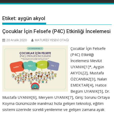
Etiket:
aygün akyol
Çocuklar İçin Felsefe (P4C) Etkinliği İncelemesi
20 Aralık 2020
MATURİDİ YESEVİ OTAĞI
Çocuklar İçin Felsefe
(P4C) Etkinliği
İncelemesi Mevlüt
UYANIK[1]*, Aygün
AKYOL[2], Mustafa
ÖZCANBAZ[3], Nalan
EMEKTAR[4], Hatice
Begüm UYANIK[5], Dr.
Mustafa UYANIK[6], Meryem UYANIK[7], Giriş: Sorunu Ortaya
Koyma Günümüzde inanılmaz hızla gelişen teknoloji, eğitim
sistemi üzerinde sürekli yenilenme ve gelişen zamana ayak