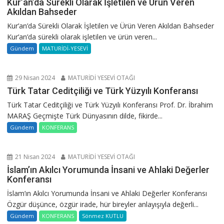
Kur’an’da Sürekli Olarak İşletilen ve Ürün Veren
Akıldan Bahseder
Kur’an’da Sürekli Olarak İşletilen ve Ürün Veren Akıldan Bahseder
Kur’an’da sürekli olarak işletilen ve ürün veren...
Gündem
MATURİDİ-YESEVİ
29 Nisan 2024
MATURİDİ YESEVİ OTAĞI
Türk Tatar Ceditçiliği ve Türk Yüzyılı Konferansı
Türk Tatar Ceditçiliği ve Türk Yüzyılı Konferansı Prof. Dr. İbrahim
MARAŞ Geçmişte Türk Dünyasının dilde, fikirde...
Gündem
KONFERANS
21 Nisan 2024
MATURİDİ YESEVİ OTAĞI
İslam’ın Akılcı Yorumunda İnsani ve Ahlaki Değerler
Konferansı
İslam’ın Akılcı Yorumunda İnsani ve Ahlaki Değerler Konferansı
Özgür düşünce, özgür irade, hür bireyler anlayışıyla değerli...
Gündem
KONFERANS
Sönmez KUTLU