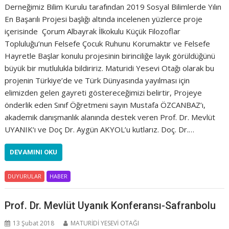
Derneğimiz Bilim Kurulu tarafından 2019 Sosyal Bilimlerde Yılın
En Başarılı Projesi başlığı altında incelenen yüzlerce proje
içerisinde Çorum Albayrak İlkokulu Küçük Filozoflar
Topluluğu’nun Felsefe Çocuk Ruhunu Korumaktır ve Felsefe
Hayretle Başlar konulu projesinin birinciliğe layık görüldüğünü
büyük bir mutlulukla bildiririz. Maturidi Yesevi Otağı olarak bu
projenin Türkiye’de ve Türk Dünyasında yayılması için
elimizden gelen gayreti göstereceğimizi belirtir, Projeye
önderlik eden Sınıf Öğretmeni sayın Mustafa ÖZCANBAZ’ı,
akademik danışmanlık alanında destek veren Prof. Dr. Mevlüt
UYANIK‘ı ve Doç Dr. Aygün AKYOL’u kutlarız. Doç. Dr.…
DEVAMINI OKU
DUYURULAR
HABER
Prof. Dr. Mevlüt Uyanık Konferansı-Safranbolu
13 Şubat 2018
MATURİDİ YESEVİ OTAĞI