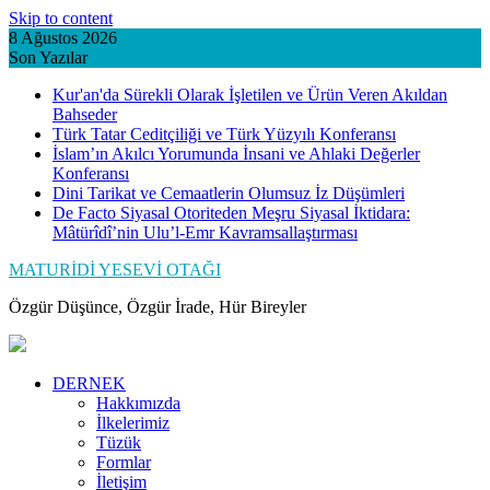
Skip to content
8 Ağustos 2026
Son Yazılar
Kur'an'da Sürekli Olarak İşletilen ve Ürün Veren Akıldan
Bahseder
Türk Tatar Ceditçiliği ve Türk Yüzyılı Konferansı
İslam’ın Akılcı Yorumunda İnsani ve Ahlaki Değerler
Konferansı
Dini Tarikat ve Cemaatlerin Olumsuz İz Düşümleri
De Facto Siyasal Otoriteden Meşru Siyasal İktidara:
Mâtürîdî’nin Ulu’l-Emr Kavramsallaştırması
MATURİDİ YESEVİ OTAĞI
Özgür Düşünce, Özgür İrade, Hür Bireyler
DERNEK
Hakkımızda
İlkelerimiz
Tüzük
Formlar
İletişim