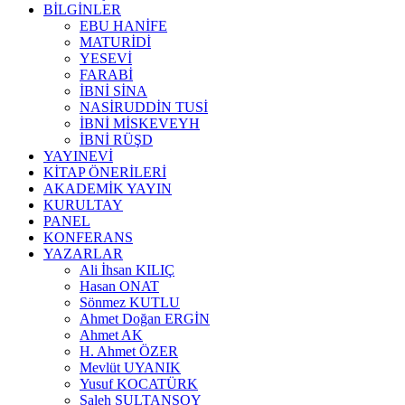
BİLGİNLER
EBU HANİFE
MATURİDİ
YESEVİ
FARABİ
İBNİ SİNA
NASİRUDDİN TUSİ
İBNİ MİSKEVEYH
İBNİ RÜŞD
YAYINEVİ
KİTAP ÖNERİLERİ
AKADEMİK YAYIN
KURULTAY
PANEL
KONFERANS
YAZARLAR
Ali İhsan KILIÇ
Hasan ONAT
Sönmez KUTLU
Ahmet Doğan ERGİN
Ahmet AK
H. Ahmet ÖZER
Mevlüt UYANIK
Yusuf KOCATÜRK
Saleh SULTANSOY