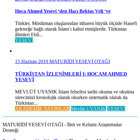
Hoca Ahmed Yesevi ‘den Hacı Bektaş Veli ‘ye
Türkler, Müslüman oluşlarından itibaren büyük ölçüde Hanefi
geleneğe bağlı olarak İslam’ı kabul etmişlerdir. Türkistan
âlimleri Ebû...
YESEVİ
15 Haziran 2019
MATURİDİ YESEVİ OTAĞI
TÜRKİSTAN İZLENİMLERİ I: HOCAM AHMED
YESEVİ
MEVLÜT UYANIK İslam felsefesi tarihi okuma ve okutma
sürecimizi kronolojik olarak okurken sistematik olarak da
Türkistan...
AKADEMİK YAYINLAR
Mevlüt UYANIK
YESEVİ
MATURİDİ YESEVİ OTAĞI - İlmi ve Kelami Araştırmalar
Derneği