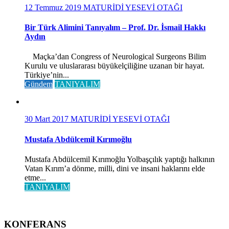
12 Temmuz 2019
MATURİDİ YESEVİ OTAĞI
Bir Türk Alimini Tanıyalım – Prof. Dr. İsmail Hakkı
Aydın
Maçka’dan Congress of Neurological Surgeons Bilim
Kurulu ve uluslararası büyükelçiliğine uzanan bir hayat.
Türkiye’nin...
Gündem
TANIYALIM
30 Mart 2017
MATURİDİ YESEVİ OTAĞI
Mustafa Abdülcemil Kırımoğlu
Mustafa Abdülcemil Kırımoğlu Yolbaşçılık yaptığı halkının
Vatan Kırım’a dönme, milli, dini ve insani haklarını elde
etme...
TANIYALIM
KONFERANS