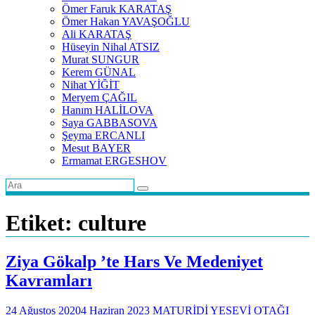
Ömer Faruk KARATAŞ
Ömer Hakan YAVAŞOĞLU
Ali KARATAŞ
Hüseyin Nihal ATSIZ
Murat SUNGUR
Kerem GÜNAL
Nihat YİĞİT
Meryem ÇAĞIL
Hanım HALİLOVA
Saya GABBASOVA
Şeyma ERCANLI
Mesut BAYER
Ermamat ERGESHOV
Etiket:
culture
Ziya Gökalp ’te Hars Ve Medeniyet
Kavramları
24 Ağustos 2020
4 Haziran 2023
MATURİDİ YESEVİ OTAĞI