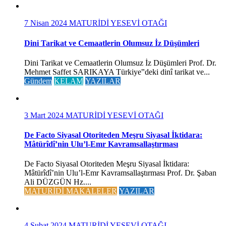
7 Nisan 2024
MATURİDİ YESEVİ OTAĞI
Dini Tarikat ve Cemaatlerin Olumsuz İz Düşümleri
Dini Tarikat ve Cemaatlerin Olumsuz İz Düşümleri Prof. Dr.
Mehmet Saffet SARIKAYA Türkiye‟deki dinî tarikat ve...
Gündem
KELAM
YAZILAR
3 Mart 2024
MATURİDİ YESEVİ OTAĞI
De Facto Siyasal Otoriteden Meşru Siyasal İktidara:
Mâtürîdî’nin Ulu’l-Emr Kavramsallaştırması
De Facto Siyasal Otoriteden Meşru Siyasal İktidara:
Mâtürîdî’nin Ulu’l-Emr Kavramsallaştırması Prof. Dr. Şaban
Ali DÜZGÜN Hz....
MATURİDİ MAKALELER
YAZILAR
4 Şubat 2024
MATURİDİ YESEVİ OTAĞI