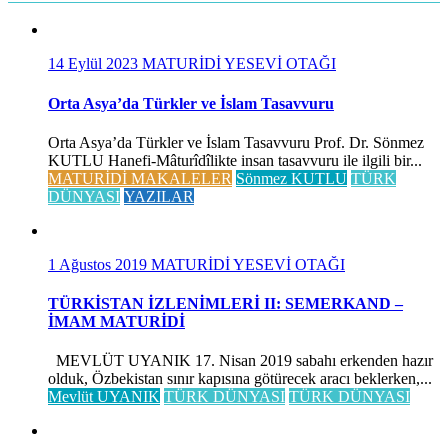
14 Eylül 2023
MATURİDİ YESEVİ OTAĞI
Orta Asya’da Türkler ve İslam Tasavvuru
Orta Asya’da Türkler ve İslam Tasavvuru Prof. Dr. Sönmez
KUTLU Hanefi-Mâturîdîlikte insan tasavvuru ile ilgili bir...
MATURİDİ MAKALELER
Sönmez KUTLU
TÜRK
DÜNYASI
YAZILAR
1 Ağustos 2019
MATURİDİ YESEVİ OTAĞI
TÜRKİSTAN İZLENİMLERİ II: SEMERKAND –
İMAM MATURİDİ
MEVLÜT UYANIK 17. Nisan 2019 sabahı erkenden hazır
olduk, Özbekistan sınır kapısına götürecek aracı beklerken,...
Mevlüt UYANIK
TÜRK DÜNYASI
TÜRK DÜNYASI