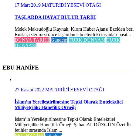
17 Mart 2019
MATURİDİ YESEVİ OTAĞI
TAŞLARDA HAYAT BULUR TARİH
Melek Maksudoğlu Kaynak: Kırım Haber Ajansı Ezelden beri
Ruslar, izlerimizi önce taşlardan silmeliydi ki insanları nasıl...
DÜNYA TARİHİ
Gündem
TÜRK DÜNYASI
TÜRK
DÜNYASI
EBU HANİFE
27 Kasım 2022
MATURİDİ YESEVİ OTAĞI
İslam’ın Yerelleştirilmesine Tepki Olarak Entelektüel
Milliyetçilik: Hanefilik Örneği
İslam’ın Yerelleştirilmesine Tepki Olarak Entelektüel
Milliyetçilik: Hanefilik Örneği Şaban Ali DÜZGÜN Özet İlk
fetihler sırasında İslam,...
EBU HANİFE
Gündem