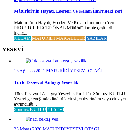
Mâtürîdî’nin Hayatı, Eserleri Ve Kelam İlmi’ndeki Yeri
Mâtürîdî’nin Hayatı, Eserleri Ve Kelam İlmi’ndeki Yeri
PROF. DR. RECEP ÖNAL Mâtürîdî, tarihte çeşitli din,
inanç,...
KELAM
MATURİDİ MAKALELER
YAZILAR
YESEVİ
13 Ağustos 2021
MATURİDİ YESEVİ OTAĞI
Türk Tasavvuf Anlayışı Yesevilik
Türk Tasavvuf Anlayışı Yesevilik Prof. Dr. Sönmez KUTLU
Yesevi geleneğinde dindarlık cinsiyet üzerinden veya cinsiyet
ayrımcılığı...
Sönmez KUTLU
YESEVİ
23 Mayıs 2020
MATURİDİ YESEVİ OTAĞI