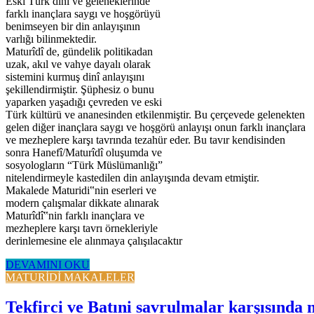
Eski Türk dinî ve geleneklerinde
farklı inançlara saygı ve hoşgörüyü
benimseyen bir din anlayışının
varlığı bilinmektedir.
Maturîdî de, gündelik politikadan
uzak, akıl ve vahye dayalı olarak
sistemini kurmuş dinî anlayışını
şekillendirmiştir. Şüphesiz o bunu
yaparken yaşadığı çevreden ve eski
Türk kültürü ve ananesinden etkilenmiştir. Bu çerçevede gelenekten
gelen diğer inançlara saygı ve hoşgörü anlayışı onun farklı inançlara
ve mezheplere karşı tavrında tezahür eder. Bu tavır kendisinden
sonra Hanefî/Maturîdî oluşumda ve
sosyologların “Türk Müslümanlığı”
nitelendirmeyle kastedilen din anlayışında devam etmiştir.
Makalede Maturidi‟nin eserleri ve
modern çalışmalar dikkate alınarak
Maturîdî‟nin farklı inançlara ve
mezheplere karşı tavrı örnekleriyle
derinlemesine ele alınmaya çalışılacaktır
DEVAMINI OKU
MATURİDİ MAKALELER
Tekfirci ve Batıni savrulmalar karşısında 