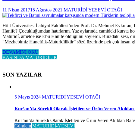
11 Nisan 2017
15 Ağustos 2021
MATURİDİ YESEVİ OTAĞI
Hitit Üniversitesi İlahiyat Fakültesi’nden Prof. Dr. Mehmet Evku
Hanife? Çocukluğumdan hatırlarım. Yaz aylarında camideki kursta hocam
Maturidî, amelde ise Ebu Hanife olduğunu söylerdi. Buradaki sesi, din
“Mezhebimiz Hanefîlik-Maturidîliktir” sözü üzerinde pek çok insan 
DEVAMINI OKU
BASINDA MATURİDİLİK
SON YAZILAR
5 Mayıs 2024
MATURİDİ YESEVİ OTAĞI
Kur’an’da Sürekli Olarak İşletilen ve Ürün Veren Akıldan
Kur’an’da Sürekli Olarak İşletilen ve Ürün Veren Akıldan Bahse
Gündem
MATURİDİ-YESEVİ