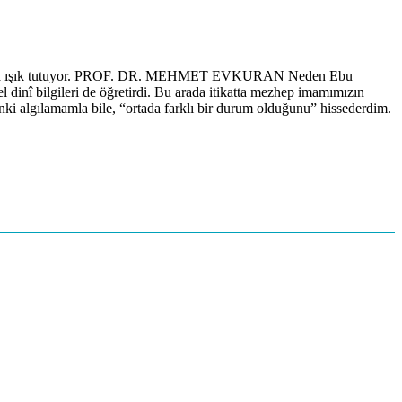
yışlarına ışık tutuyor. PROF. DR. MEHMET EVKURAN Neden Ebu
 dinî bilgileri de öğretirdi. Bu arada itikatta mezhep imamımızın
nki algılamamla bile, “ortada farklı bir durum olduğunu” hissederdim.