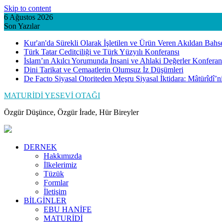
Skip to content
6 Ağustos 2026
Son Yazılar
Kur'an'da Sürekli Olarak İşletilen ve Ürün Veren Akıldan Bahs
Türk Tatar Ceditçiliği ve Türk Yüzyılı Konferansı
İslam’ın Akılcı Yorumunda İnsani ve Ahlaki Değerler Konferan
Dini Tarikat ve Cemaatlerin Olumsuz İz Düşümleri
De Facto Siyasal Otoriteden Meşru Siyasal İktidara: Mâtürîdî’
MATURİDİ YESEVİ OTAĞI
Özgür Düşünce, Özgür İrade, Hür Bireyler
DERNEK
Hakkımızda
İlkelerimiz
Tüzük
Formlar
İletişim
BİLGİNLER
EBU HANİFE
MATURİDİ