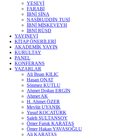
YESEVİ
FARABİ
İBNİ SİNA
NASİRUDDİN TUSİ
İBNİ MİSKEVEYH
İBNİ RÜŞD
YAYINEVİ
KİTAP ÖNERİLERİ
AKADEMİK YAYIN
KURULTAY
PANEL
KONFERANS
YAZARLAR
Ali İhsan KILIÇ
Hasan ONAT
Sönmez KUTLU
Ahmet Doğan ERGİN
Ahmet AK
H. Ahmet ÖZER
Mevlüt UYANIK
Yusuf KOCATÜRK
Saleh SULTANSOY
Ömer Faruk KARATAŞ
Ömer Hakan YAVAŞOĞLU
Ali KARATAŞ