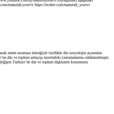
 www.youtube.com/@maturidiyesevi Paylaşımları aşağıdaki
om/maturidi.yesevi/ https://twitter.com/maturidi_yesevi
 metin taraması tekniğiyle özellikle din sosyolojisi açısından
z’un din ve toplum anlayışı üzerindeki yansımalarına odaklanılmıştır.
 değişen Türkiye’de din ve toplum ilişkisinin konumunu