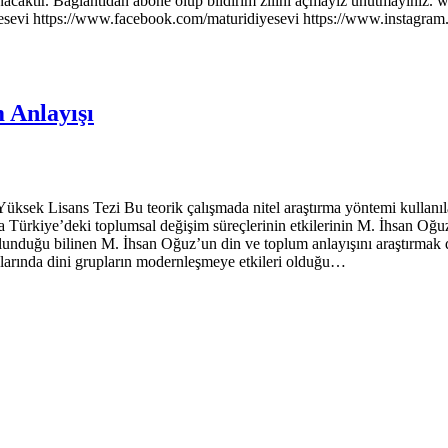
caktır. Bağlantıdan abone olup bildirim zilini açmayız unutmayınız.
esevi https://www.facebook.com/maturidiyesevi https://www.instagram.c
 Anlayışı
Lisans Tezi Bu teorik çalışmada nitel araştırma yöntemi kullanılarak
mda Türkiye’deki toplumsal değişim süreçlerinin etkilerinin M. İhsan Oğu
ulunduğu bilinen M. İhsan Oğuz’un din ve toplum anlayışını araştırmak
larında dini grupların modernleşmeye etkileri olduğu…