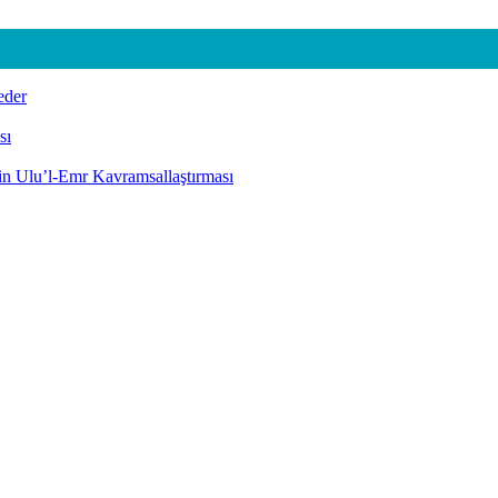
eder
sı
nin Ulu’l-Emr Kavramsallaştırması