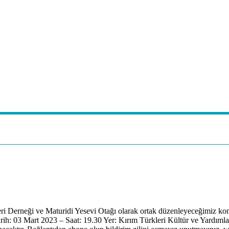
ri Derneği ve Maturidi Yesevi Otağı olarak ortak düzenleyeceğimiz ko
rih: 03 Mart 2023 – Saat: 19.30 Yer: Kırım Türkleri Kültür ve Yardı