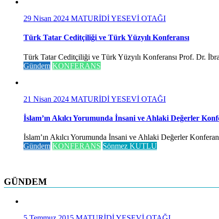
29 Nisan 2024
MATURİDİ YESEVİ OTAĞI
Türk Tatar Ceditçiliği ve Türk Yüzyılı Konferansı
Türk Tatar Ceditçiliği ve Türk Yüzyılı Konferansı Prof. Dr. İ
Gündem
KONFERANS
21 Nisan 2024
MATURİDİ YESEVİ OTAĞI
İslam’ın Akılcı Yorumunda İnsani ve Ahlaki Değerler Konf
İslam’ın Akılcı Yorumunda İnsani ve Ahlaki Değerler Konferansı 
Gündem
KONFERANS
Sönmez KUTLU
GÜNDEM
5 Temmuz 2015
MATURİDİ YESEVİ OTAĞI