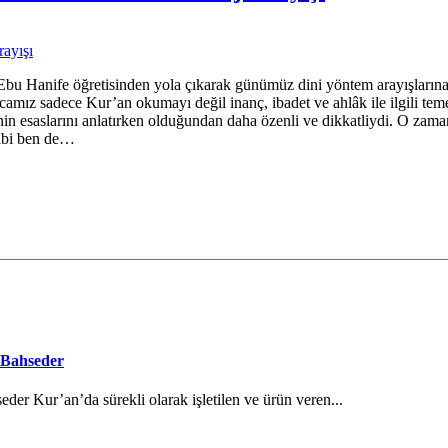
ran, Ebu Hanife öğretisinden yola çıkarak günümüz dini yöntem ara
ız sadece Kur’an okumayı değil inanç, ibadet ve ahlâk ile ilgili temel
in esaslarını anlatırken olduğundan daha özenli ve dikkatliydi. O zama
gibi ben de…
 Bahseder
der Kur’an’da sürekli olarak işletilen ve ürün veren...