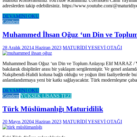
İstanbul Konferansımız YouTube Kanalımız Üzerinden Canlı Yayınlana
adreslerden takip edebilirsiniz. https://www.youtube.com/@maturidiy
DEVAMINI OKU
Gündem
Muhammed İhsan Oğuz ‘un Din ve Toplum
28 Aralık 2021
4 Haziran 2023
MATURİDİ YESEVİ OTAĞI
Muhammed İhsan Oğuz ‘un Din ve Toplum Anlayışı Elif MARAZ / Yüksek 
bakılarak disiplinler arası bir yaklaşım sergilenmiştir. Ve genel anla
Nakşibendi-Halidi koluna bağlı olduğu ve yoğun ilmi faaliyetlerde b
anlamlandırmaya yeni bir katkı sağlayacaktır. Türk modernleşme çaba
DEVAMINI OKU
Gündem
YÜKSEK LİSANS TEZİ
Türk Müslümanlığı Maturidilik
20 Mayıs 2020
4 Haziran 2023
MATURİDİ YESEVİ OTAĞI