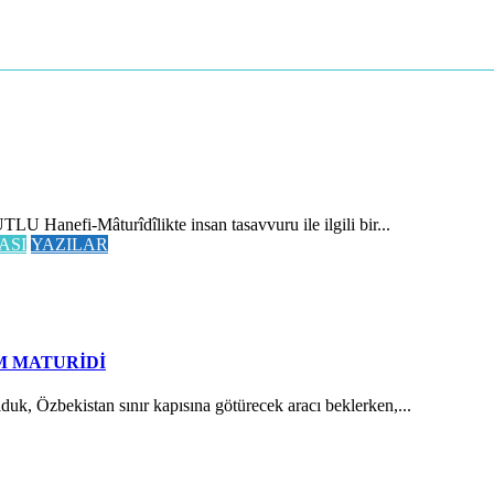
 Hanefi-Mâturîdîlikte insan tasavvuru ile ilgili bir...
ASI
YAZILAR
M MATURİDİ
Özbekistan sınır kapısına götürecek aracı beklerken,...