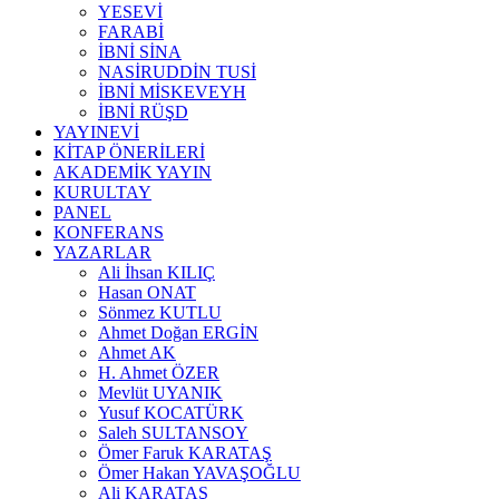
YESEVİ
FARABİ
İBNİ SİNA
NASİRUDDİN TUSİ
İBNİ MİSKEVEYH
İBNİ RÜŞD
YAYINEVİ
KİTAP ÖNERİLERİ
AKADEMİK YAYIN
KURULTAY
PANEL
KONFERANS
YAZARLAR
Ali İhsan KILIÇ
Hasan ONAT
Sönmez KUTLU
Ahmet Doğan ERGİN
Ahmet AK
H. Ahmet ÖZER
Mevlüt UYANIK
Yusuf KOCATÜRK
Saleh SULTANSOY
Ömer Faruk KARATAŞ
Ömer Hakan YAVAŞOĞLU
Ali KARATAŞ