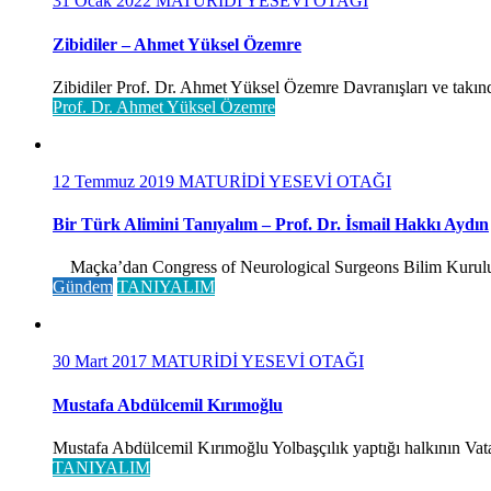
31 Ocak 2022
MATURİDİ YESEVİ OTAĞI
Zibidiler – Ahmet Yüksel Özemre
Zibidiler Prof. Dr. Ahmet Yüksel Özemre Davranışları ve takınd
Prof. Dr. Ahmet Yüksel Özemre
12 Temmuz 2019
MATURİDİ YESEVİ OTAĞI
Bir Türk Alimini Tanıyalım – Prof. Dr. İsmail Hakkı Aydın
Maçka’dan Congress of Neurological Surgeons Bilim Kurulu ve 
Gündem
TANIYALIM
30 Mart 2017
MATURİDİ YESEVİ OTAĞI
Mustafa Abdülcemil Kırımoğlu
Mustafa Abdülcemil Kırımoğlu Yolbaşçılık yaptığı halkının Vatan
TANIYALIM