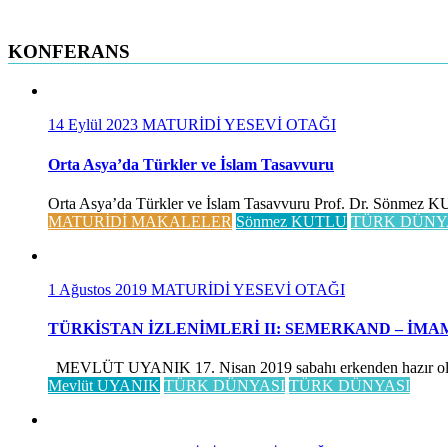
KONFERANS
14 Eylül 2023
MATURİDİ YESEVİ OTAĞI
Orta Asya’da Türkler ve İslam Tasavvuru
Orta Asya’da Türkler ve İslam Tasavvuru Prof. Dr. Sönmez KUTLU
MATURİDİ MAKALELER
Sönmez KUTLU
TÜRK DÜNY
1 Ağustos 2019
MATURİDİ YESEVİ OTAĞI
TÜRKİSTAN İZLENİMLERİ II: SEMERKAND – İMA
MEVLÜT UYANIK 17. Nisan 2019 sabahı erkenden hazır olduk, 
Mevlüt UYANIK
TÜRK DÜNYASI
TÜRK DÜNYASI