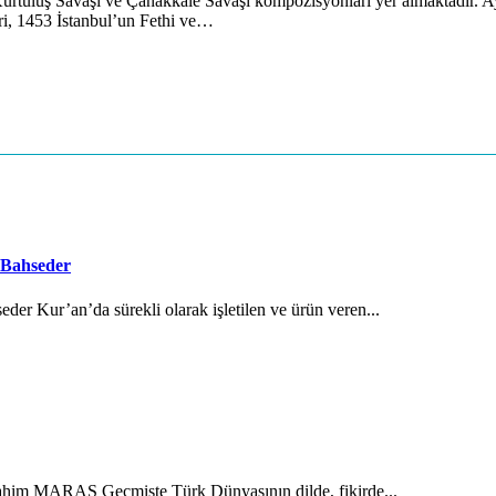
 Kurtuluş Savaşı ve Çanakkale Savaşı kompozisyonları yer almaktadır. 
ri, 1453 İstanbul’un Fethi ve…
 Bahseder
der Kur’an’da sürekli olarak işletilen ve ürün veren...
brahim MARAŞ Geçmişte Türk Dünyasının dilde, fikirde...