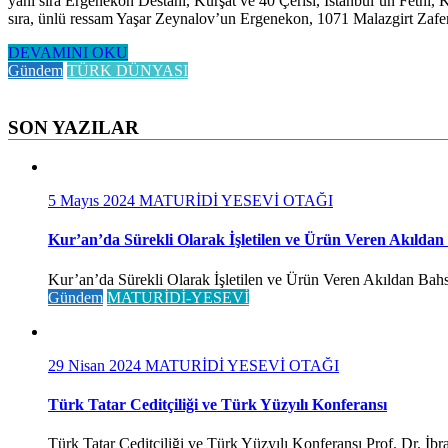
yanı sıra Ergenekon Destanı, Kürşat ve 40 Çerisi, İstanbul’un Fethi,
sıra, ünlü ressam Yaşar Zeynalov’un Ergenekon, 1071 Malazgirt Zafe
DEVAMINI OKU
Gündem
TÜRK DÜNYASI
SON YAZILAR
5 Mayıs 2024
MATURİDİ YESEVİ OTAĞI
Kur’an’da Sürekli Olarak İşletilen ve Ürün Veren Akıldan
Kur’an’da Sürekli Olarak İşletilen ve Ürün Veren Akıldan Bahse
Gündem
MATURİDİ-YESEVİ
29 Nisan 2024
MATURİDİ YESEVİ OTAĞI
Türk Tatar Ceditçiliği ve Türk Yüzyılı Konferansı
Türk Tatar Ceditçiliği ve Türk Yüzyılı Konferansı Prof. Dr. İ