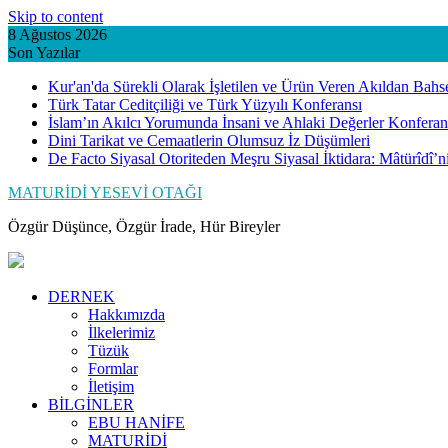
Skip to content
8 Ağustos 2026
Son Yazılar
Kur'an'da Sürekli Olarak İşletilen ve Ürün Veren Akıldan Bahs
Türk Tatar Ceditçiliği ve Türk Yüzyılı Konferansı
İslam’ın Akılcı Yorumunda İnsani ve Ahlaki Değerler Konferan
Dini Tarikat ve Cemaatlerin Olumsuz İz Düşümleri
De Facto Siyasal Otoriteden Meşru Siyasal İktidara: Mâtürîdî’
MATURİDİ YESEVİ OTAĞI
Özgür Düşünce, Özgür İrade, Hür Bireyler
DERNEK
Hakkımızda
İlkelerimiz
Tüzük
Formlar
İletişim
BİLGİNLER
EBU HANİFE
MATURİDİ