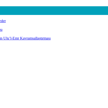
eder
sı
nin Ulu’l-Emr Kavramsallaştırması