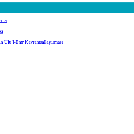
eder
sı
nin Ulu’l-Emr Kavramsallaştırması