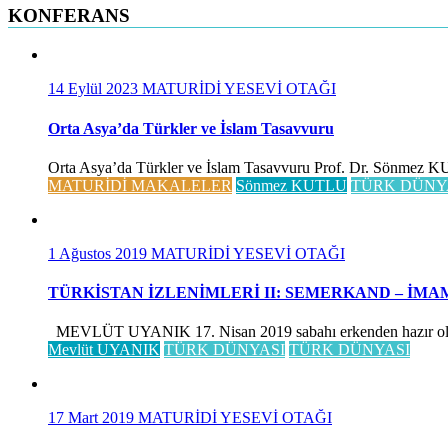
KONFERANS
14 Eylül 2023
MATURİDİ YESEVİ OTAĞI
Orta Asya’da Türkler ve İslam Tasavvuru
Orta Asya’da Türkler ve İslam Tasavvuru Prof. Dr. Sönmez KUTLU
MATURİDİ MAKALELER
Sönmez KUTLU
TÜRK DÜNY
1 Ağustos 2019
MATURİDİ YESEVİ OTAĞI
TÜRKİSTAN İZLENİMLERİ II: SEMERKAND – İMA
MEVLÜT UYANIK 17. Nisan 2019 sabahı erkenden hazır olduk, 
Mevlüt UYANIK
TÜRK DÜNYASI
TÜRK DÜNYASI
17 Mart 2019
MATURİDİ YESEVİ OTAĞI