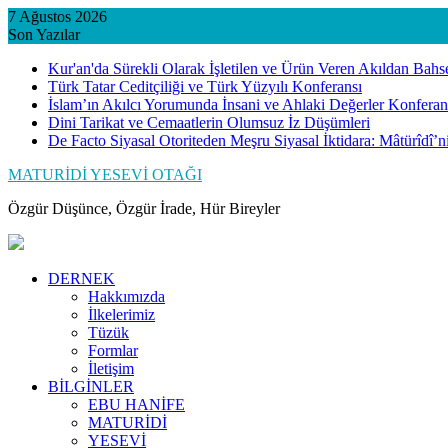
Skip
7 Ağustos 2026
to
Son Yazılar
content
Kur'an'da Sürekli Olarak İşletilen ve Ürün Veren Akıldan Bahs
Türk Tatar Ceditçiliği ve Türk Yüzyılı Konferansı
İslam’ın Akılcı Yorumunda İnsani ve Ahlaki Değerler Konferan
Dini Tarikat ve Cemaatlerin Olumsuz İz Düşümleri
De Facto Siyasal Otoriteden Meşru Siyasal İktidara: Mâtürîdî’
MATURİDİ YESEVİ OTAĞI
Özgür Düşünce, Özgür İrade, Hür Bireyler
DERNEK
Hakkımızda
İlkelerimiz
Tüzük
Formlar
İletişim
BİLGİNLER
EBU HANİFE
MATURİDİ
YESEVİ