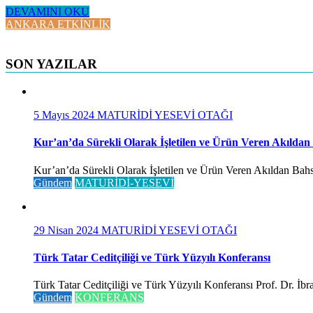
DEVAMINI OKU
ANKARA ETKİNLİK
SON YAZILAR
5 Mayıs 2024
MATURİDİ YESEVİ OTAĞI
Kur’an’da Sürekli Olarak İşletilen ve Ürün Veren Akıldan
Kur’an’da Sürekli Olarak İşletilen ve Ürün Veren Akıldan Bahse
Gündem
MATURİDİ-YESEVİ
29 Nisan 2024
MATURİDİ YESEVİ OTAĞI
Türk Tatar Ceditçiliği ve Türk Yüzyılı Konferansı
Türk Tatar Ceditçiliği ve Türk Yüzyılı Konferansı Prof. Dr. İ
Gündem
KONFERANS