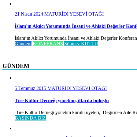
21 Nisan 2024
MATURİDİ YESEVİ OTAĞI
İslam’ın Akılcı Yorumunda İnsani ve Ahlaki Değerler Konf
İslam’ın Akılcı Yorumunda İnsani ve Ahlaki Değerler Konferansı 
Gündem
KONFERANS
Sönmez KUTLU
GÜNDEM
5 Temmuz 2015
MATURİDİ YESEVİ OTAĞI
Tire Kültür Derneği yönetimi, iftarda buluştu
Tire Kültür Derneği yönetim kurulu üyeleri, Değirmen Aile Rest
BASINDA BİZ