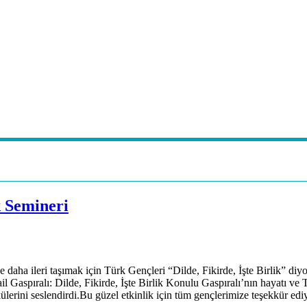
k Semineri
e daha ileri taşımak için Türk Gençleri “Dilde, Fikirde, İşte Birlik” d
spıralı: Dilde, Fikirde, İşte Birlik Konulu Gaspıralı’nın hayatı ve Tür
lerini seslendirdi.Bu güzel etkinlik için tüm gençlerimize teşekkür ed