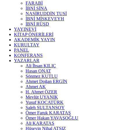
FARABİ
İBNİ SİNA
NASİRUDDİN TUSİ
İBNİ MİSKEVEYH
İBNİ RÜŞD
YAYINEVİ
KİTAP ÖNERİLERİ
AKADEMİK YAYIN
KURULTAY
PANEL
KONFERANS
YAZARLAR
Ali İhsan KILIÇ
Hasan ONAT
Sönmez KUTLU
Ahmet Doğan ERGİN
Ahmet AK
H. Ahmet ÖZER
Mevlüt UYANIK
Yusuf KOCATÜRK
Saleh SULTANSOY
Ömer Faruk KARATAŞ
Ömer Hakan YAVAŞOĞLU
Ali KARATAŞ
Hüseyin Nihal ATSIZ