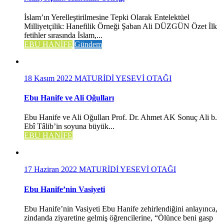
İslam’ın Yerelleştirilmesine Tepki Olarak Entelektüel
Milliyetçilik: Hanefilik Örneği Şaban Ali DÜZGÜN Özet İlk
fetihler sırasında İslam,...
EBU HANİFE
Gündem
18 Kasım 2022
MATURİDİ YESEVİ OTAĞI
Ebu Hanife ve Ali Oğulları
Ebu Hanife ve Ali Oğulları Prof. Dr. Ahmet AK Sonuç Ali b.
Ebî Tâlib’in soyuna büyük...
EBU HANİFE
17 Haziran 2022
MATURİDİ YESEVİ OTAĞI
Ebu Hanife’nin Vasiyeti
Ebu Hanife’nin Vasiyeti Ebu Hanife zehirlendiğini anlayınca,
zindanda ziyaretine gelmiş öğrencilerine, “Ölünce beni gasp