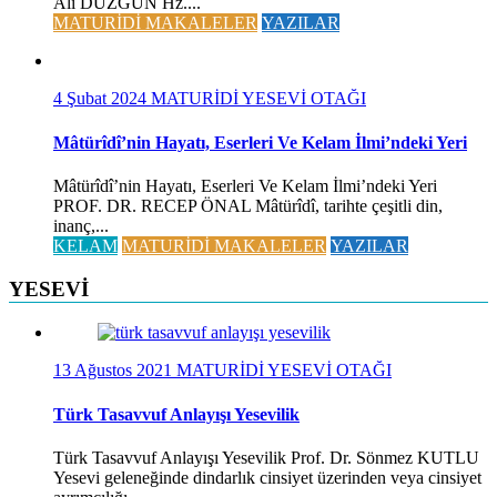
Ali DÜZGÜN Hz....
MATURİDİ MAKALELER
YAZILAR
4 Şubat 2024
MATURİDİ YESEVİ OTAĞI
Mâtürîdî’nin Hayatı, Eserleri Ve Kelam İlmi’ndeki Yeri
Mâtürîdî’nin Hayatı, Eserleri Ve Kelam İlmi’ndeki Yeri
PROF. DR. RECEP ÖNAL Mâtürîdî, tarihte çeşitli din,
inanç,...
KELAM
MATURİDİ MAKALELER
YAZILAR
YESEVİ
13 Ağustos 2021
MATURİDİ YESEVİ OTAĞI
Türk Tasavvuf Anlayışı Yesevilik
Türk Tasavvuf Anlayışı Yesevilik Prof. Dr. Sönmez KUTLU
Yesevi geleneğinde dindarlık cinsiyet üzerinden veya cinsiyet