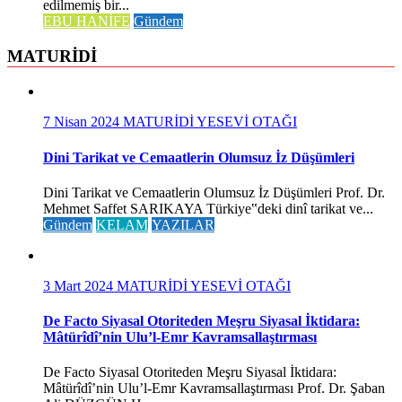
edilmemiş bir...
EBU HANİFE
Gündem
MATURİDİ
7 Nisan 2024
MATURİDİ YESEVİ OTAĞI
Dini Tarikat ve Cemaatlerin Olumsuz İz Düşümleri
Dini Tarikat ve Cemaatlerin Olumsuz İz Düşümleri Prof. Dr.
Mehmet Saffet SARIKAYA Türkiye‟deki dinî tarikat ve...
Gündem
KELAM
YAZILAR
3 Mart 2024
MATURİDİ YESEVİ OTAĞI
De Facto Siyasal Otoriteden Meşru Siyasal İktidara:
Mâtürîdî’nin Ulu’l-Emr Kavramsallaştırması
De Facto Siyasal Otoriteden Meşru Siyasal İktidara:
Mâtürîdî’nin Ulu’l-Emr Kavramsallaştırması Prof. Dr. Şaban