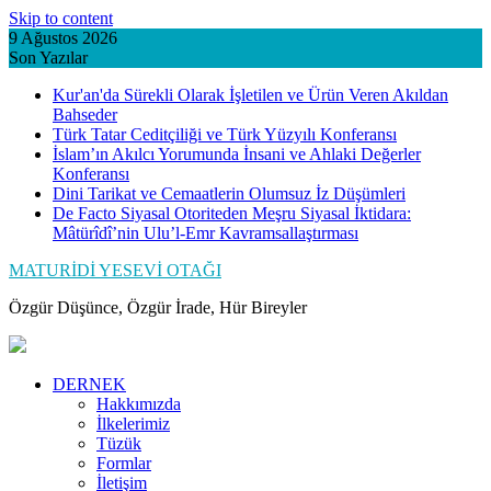
Skip to content
9 Ağustos 2026
Son Yazılar
Kur'an'da Sürekli Olarak İşletilen ve Ürün Veren Akıldan
Bahseder
Türk Tatar Ceditçiliği ve Türk Yüzyılı Konferansı
İslam’ın Akılcı Yorumunda İnsani ve Ahlaki Değerler
Konferansı
Dini Tarikat ve Cemaatlerin Olumsuz İz Düşümleri
De Facto Siyasal Otoriteden Meşru Siyasal İktidara:
Mâtürîdî’nin Ulu’l-Emr Kavramsallaştırması
MATURİDİ YESEVİ OTAĞI
Özgür Düşünce, Özgür İrade, Hür Bireyler
DERNEK
Hakkımızda
İlkelerimiz
Tüzük
Formlar
İletişim