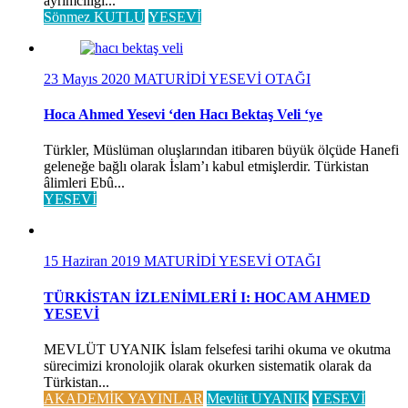
ayrımcılığı...
Sönmez KUTLU
YESEVİ
23 Mayıs 2020
MATURİDİ YESEVİ OTAĞI
Hoca Ahmed Yesevi ‘den Hacı Bektaş Veli ‘ye
Türkler, Müslüman oluşlarından itibaren büyük ölçüde Hanefi
geleneğe bağlı olarak İslam’ı kabul etmişlerdir. Türkistan
âlimleri Ebû...
YESEVİ
15 Haziran 2019
MATURİDİ YESEVİ OTAĞI
TÜRKİSTAN İZLENİMLERİ I: HOCAM AHMED
YESEVİ
MEVLÜT UYANIK İslam felsefesi tarihi okuma ve okutma
sürecimizi kronolojik olarak okurken sistematik olarak da
Türkistan...
AKADEMİK YAYINLAR
Mevlüt UYANIK
YESEVİ