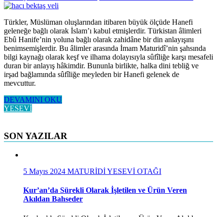
Türkler, Müslüman oluşlarından itibaren büyük ölçüde Hanefi
geleneğe bağlı olarak İslam’ı kabul etmişlerdir. Türkistan âlimleri
Ebû Hanife’nin yoluna bağlı olarak zahidâne bir din anlayışını
benimsemişlerdir. Bu âlimler arasında İmam Maturidî’nin şahsında
bilgi kaynağı olarak keşf ve ilhama dolayısıyla sûfîliğe karşı mesafeli
duran bir anlayış hâkimdir. Bununla birlikte, halka dini tebliğ ve
irşad bağlamında sûfîliğe meyleden bir Hanefi gelenek de
mevcuttur.
DEVAMINI OKU
YESEVİ
SON YAZILAR
5 Mayıs 2024
MATURİDİ YESEVİ OTAĞI
Kur’an’da Sürekli Olarak İşletilen ve Ürün Veren
Akıldan Bahseder