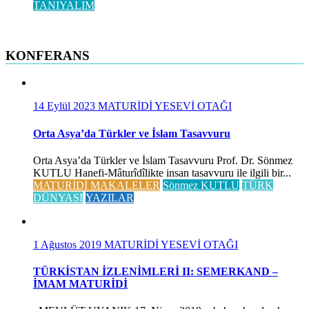
TANIYALIM
KONFERANS
14 Eylül 2023
MATURİDİ YESEVİ OTAĞI
Orta Asya’da Türkler ve İslam Tasavvuru
Orta Asya’da Türkler ve İslam Tasavvuru Prof. Dr. Sönmez
KUTLU Hanefi-Mâturîdîlikte insan tasavvuru ile ilgili bir...
MATURİDİ MAKALELER
Sönmez KUTLU
TÜRK
DÜNYASI
YAZILAR
1 Ağustos 2019
MATURİDİ YESEVİ OTAĞI
TÜRKİSTAN İZLENİMLERİ II: SEMERKAND –
İMAM MATURİDİ