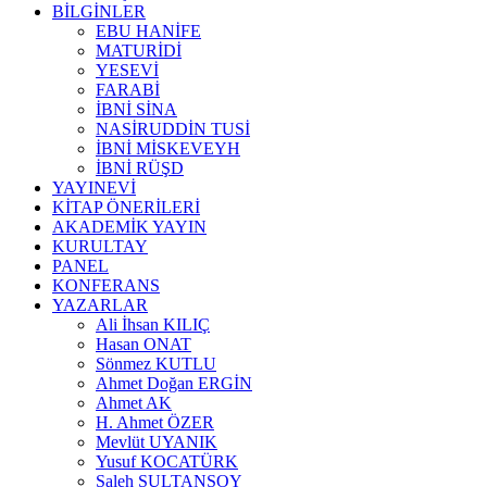
BİLGİNLER
EBU HANİFE
MATURİDİ
YESEVİ
FARABİ
İBNİ SİNA
NASİRUDDİN TUSİ
İBNİ MİSKEVEYH
İBNİ RÜŞD
YAYINEVİ
KİTAP ÖNERİLERİ
AKADEMİK YAYIN
KURULTAY
PANEL
KONFERANS
YAZARLAR
Ali İhsan KILIÇ
Hasan ONAT
Sönmez KUTLU
Ahmet Doğan ERGİN
Ahmet AK
H. Ahmet ÖZER
Mevlüt UYANIK
Yusuf KOCATÜRK
Saleh SULTANSOY