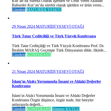
Kur’an’da Sürekli Olarak İşletilen ve Ürün Veren Akıldan
Bahseder Kur’an’da sürekli olarak işletilen ve ürün veren...
Gündem
MATURİDİ-YESEVİ
29 Nisan 2024
MATURİDİ YESEVİ OTAĞI
Türk Tatar Ceditçiliği ve Türk Yüzyılı Konferansı
Türk Tatar Ceditçiliği ve Türk Yüzyılı Konferansı Prof. Dr.
İbrahim MARAŞ Geçmişte Türk Dünyasının dilde, fikirde...
Gündem
KONFERANS
21 Nisan 2024
MATURİDİ YESEVİ OTAĞI
İslam’ın Akılcı Yorumunda İnsani ve Ahlaki Değerler
Konferansı
İslam’ın Akılcı Yorumunda İnsani ve Ahlaki Değerler
Konferansı Özgür düşünce, özgür irade, hür bireyler
anlayışıyla değerli...
Gündem
KONFERANS
Sönmez KUTLU