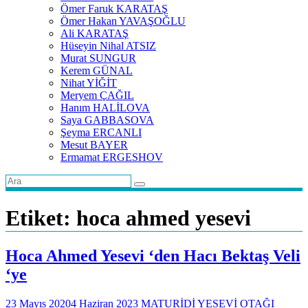
Ömer Faruk KARATAŞ
Ömer Hakan YAVAŞOĞLU
Ali KARATAŞ
Hüseyin Nihal ATSIZ
Murat SUNGUR
Kerem GÜNAL
Nihat YİĞİT
Meryem ÇAĞIL
Hanım HALİLOVA
Saya GABBASOVA
Şeyma ERCANLI
Mesut BAYER
Ermamat ERGESHOV
Etiket:
hoca ahmed yesevi
Hoca Ahmed Yesevi ‘den Hacı Bektaş Veli
‘ye
23 Mayıs 2020
4 Haziran 2023
MATURİDİ YESEVİ OTAĞI