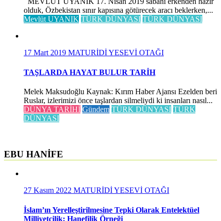
MEVLÜT UYANIK 17. Nisan 2019 sabahı erkenden hazır
olduk, Özbekistan sınır kapısına götürecek aracı beklerken,...
Mevlüt UYANIK
TÜRK DÜNYASI
TÜRK DÜNYASI
17 Mart 2019
MATURİDİ YESEVİ OTAĞI
TAŞLARDA HAYAT BULUR TARİH
Melek Maksudoğlu Kaynak: Kırım Haber Ajansı Ezelden beri
Ruslar, izlerimizi önce taşlardan silmeliydi ki insanları nasıl...
DÜNYA TARİHİ
Gündem
TÜRK DÜNYASI
TÜRK
DÜNYASI
EBU HANİFE
27 Kasım 2022
MATURİDİ YESEVİ OTAĞI
İslam’ın Yerelleştirilmesine Tepki Olarak Entelektüel
Milliyetçilik: Hanefilik Örneği