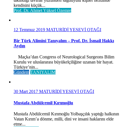
takındığı tavırlar yüzünden sağduyulu kişiler nezdinde
kendisini küçük...
Prof. Dr. Ahmet Yüksel Özemre
12 Temmuz 2019
MATURİDİ YESEVİ OTAĞI
Bir Türk Alimini Tanıyalım – Prof. Dr. İsmail Hakkı
Aydın
Maçka’dan Congress of Neurological Surgeons Bilim
Kurulu ve uluslararası büyükelçiliğine uzanan bir hayat.
Türkiye’nin...
Gündem
TANIYALIM
30 Mart 2017
MATURİDİ YESEVİ OTAĞI
Mustafa Abdülcemil Kırımoğlu
Mustafa Abdülcemil Kırımoğlu Yolbaşçılık yaptığı halkının
Vatan Kırım’a dönme, milli, dini ve insani haklarını elde
etme...