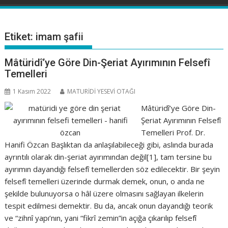
Etiket:
imam şafii
Mâtüridî’ye Göre Din-Şeriat Ayırımının Felsefî
Temelleri
1 Kasım 2022
MATURİDİ YESEVİ OTAĞI
Mâtüridî’ye Göre Din-
Şeriat Ayırımının Felsefî
Temelleri Prof. Dr.
Hanifi Özcan Başlıktan da anlaşılabileceği gibi, aslında burada
ayrıntılı olarak din-şeriat ayırı­mından değil[1], tam tersine bu
ayırımın dayandığı felsefî temellerden söz edilecektir. Bir şeyin
felsefî temelleri üzerinde durmak demek, onun, o anda ne
şekilde bulunuyorsa o hâl üzere olmasını sağlayan ilkelerin
tespit edilmesi demektir. Bu da, ancak onun dayandığı teorik
ve “zihnî yapı’nın, yani “fikrî zemin”in açığa çıkarılıp felsefî