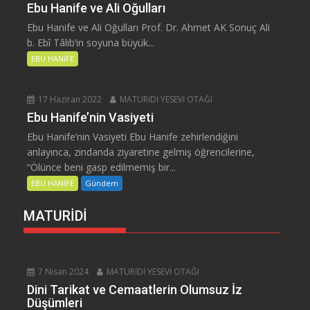
Ebu Hanife ve Ali Oğulları
Ebu Hanife ve Ali Oğulları Prof. Dr. Ahmet AK Sonuç Ali
b. Ebî Tâlib’in soyuna büyük...
EBU HANİFE
17 Haziran 2022
MATURİDİ YESEVİ OTAĞI
Ebu Hanife’nin Vasiyeti
Ebu Hanife’nin Vasiyeti Ebu Hanife zehirlendiğini
anlayınca, zindanda ziyaretine gelmiş öğrencilerine,
“Ölünce beni gasp edilmemiş bir...
EBU HANİFE
Gündem
MATURİDİ
7 Nisan 2024
MATURİDİ YESEVİ OTAĞI
Dini Tarikat ve Cemaatlerin Olumsuz İz
Düşümleri