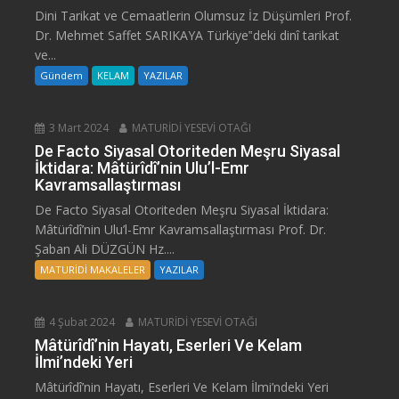
Dini Tarikat ve Cemaatlerin Olumsuz İz Düşümleri Prof.
Dr. Mehmet Saffet SARIKAYA Türkiye‟deki dinî tarikat
ve...
Gündem
KELAM
YAZILAR
3 Mart 2024
MATURİDİ YESEVİ OTAĞI
De Facto Siyasal Otoriteden Meşru Siyasal
İktidara: Mâtürîdî’nin Ulu’l-Emr
Kavramsallaştırması
De Facto Siyasal Otoriteden Meşru Siyasal İktidara:
Mâtürîdî’nin Ulu’l-Emr Kavramsallaştırması Prof. Dr.
Şaban Ali DÜZGÜN Hz....
MATURİDİ MAKALELER
YAZILAR
4 Şubat 2024
MATURİDİ YESEVİ OTAĞI
Mâtürîdî’nin Hayatı, Eserleri Ve Kelam
İlmi’ndeki Yeri
Mâtürîdî’nin Hayatı, Eserleri Ve Kelam İlmi’ndeki Yeri