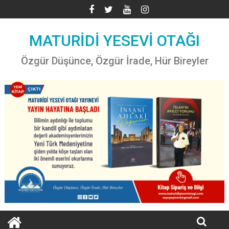
Skip
to
content
MATURİDİ YESEVİ OTAĞI
Özgür Düşünce, Özgür İrade, Hür Bireyler