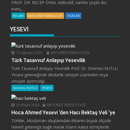
PROF. DR. RECEP ÖNAL Mâtürîdî, tarihte çeşitli din,
inanç,...
KELAM
MATURİDİ MAKALELER
YAZILAR
YESEVİ
13 Ağustos 2021
MATURİDİ YESEVİ OTAĞI
Türk Tasavvuf Anlayışı Yesevilik
Türk Tasavvuf Anlayışı Yesevilik Prof. Dr. Sönmez KUTLU
Yesevi geleneğinde dindarlık cinsiyet üzerinden veya
cinsiyet ayrımcılığı...
Sönmez KUTLU
YESEVİ
23 Mayıs 2020
MATURİDİ YESEVİ OTAĞI
Hoca Ahmed Yesevi ‘den Hacı Bektaş Veli ‘ye
Türkler, Müslüman oluşlarından itibaren büyük ölçüde
Hanefi geleneğe bağlı olarak İslam’ı kabul etmişlerdir.