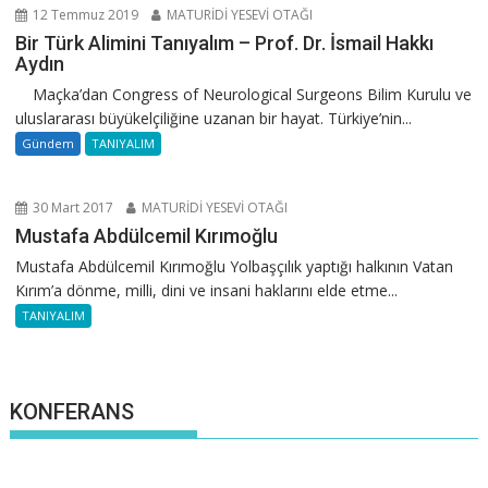
12 Temmuz 2019
MATURİDİ YESEVİ OTAĞI
Bir Türk Alimini Tanıyalım – Prof. Dr. İsmail Hakkı
Aydın
Maçka’dan Congress of Neurological Surgeons Bilim Kurulu ve
uluslararası büyükelçiliğine uzanan bir hayat. Türkiye’nin...
Gündem
TANIYALIM
30 Mart 2017
MATURİDİ YESEVİ OTAĞI
Mustafa Abdülcemil Kırımoğlu
Mustafa Abdülcemil Kırımoğlu Yolbaşçılık yaptığı halkının Vatan
Kırım’a dönme, milli, dini ve insani haklarını elde etme...
TANIYALIM
KONFERANS