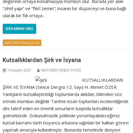
değerinin ortaya konulmasıyla mümkün olur. Burada yer alan
“zihnî yapı” ve “fikrî zemin”; insanın bir düşünceyi ve buna bağlı
olarak bir fiili ortaya…
DEVAMINI OKU
MATURİDİ MAKALELER
Kutsallıklardan Şirk ve İsyana
10 Kasım 2021
MATURİDİ YESEVİ OTAĞI
KUTSALLIKLARDAN
ŞİRK VE İSYANA (Sence Dergisi 12. Sayı) H. Ahmet ÖZER
Yanlışların kutsallaştırıldığı toplumlarda akıldan, bilimden söz
etmek mümkün değildir Tarihte insan toplumları incelendiğinde
dini tahrif eden en önemli unsurların başında kutsallıklar
gelmektedir. Dokunulmazlık şeklinde yorumlayabileceğimiz
kutsal kavramı tarih boyunca arkasına sığınılan bir kalkan görevi
yapmak amacıyla kullanılmıştır. Bununda temelinde dünyevi