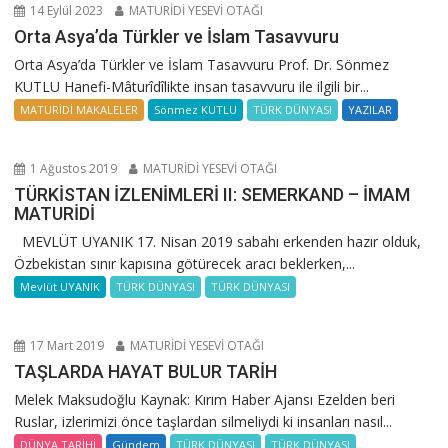
14 Eylül 2023
MATURİDİ YESEVİ OTAĞI
Orta Asya’da Türkler ve İslam Tasavvuru
Orta Asya’da Türkler ve İslam Tasavvuru Prof. Dr. Sönmez
KUTLU Hanefi-Mâturîdîlikte insan tasavvuru ile ilgili bir...
MATURİDİ MAKALELER
Sönmez KUTLU
TÜRK DÜNYASI
YAZILAR
1 Ağustos 2019
MATURİDİ YESEVİ OTAĞI
TÜRKİSTAN İZLENİMLERİ II: SEMERKAND – İMAM
MATURİDİ
MEVLÜT UYANIK 17. Nisan 2019 sabahı erkenden hazır olduk,
Özbekistan sınır kapısına götürecek aracı beklerken,...
Mevlüt UYANIK
TÜRK DÜNYASI
TÜRK DÜNYASI
17 Mart 2019
MATURİDİ YESEVİ OTAĞI
TAŞLARDA HAYAT BULUR TARİH
Melek Maksudoğlu Kaynak: Kırım Haber Ajansı Ezelden beri
Ruslar, izlerimizi önce taşlardan silmeliydi ki insanları nasıl...
DÜNYA TARİHİ
Gündem
TÜRK DÜNYASI
TÜRK DÜNYASI