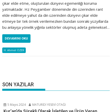
çıkar elde etme, oluşturulan dünyevi egemenliği koruma
yatmaktadır. Hz Peygamber döneminde din üzerinden rant
elde edilmeye yahut da din üzerinden dünyevi çıkar elde
etmeye bir tek örnek verilemezken bundan sonraki yüzyıllarda
bu anlayışa yönelik yığınla sektörler oluşmuş adeta geleneksel…
DEVAMINI OKU
H. Ahmet ÖZER
SON YAZILAR
5 Mayıs 2024
MATURİDİ YESEVİ OTAĞI
Kur’an’da Sürekli Olarak İşletilen ve Ürün Veren