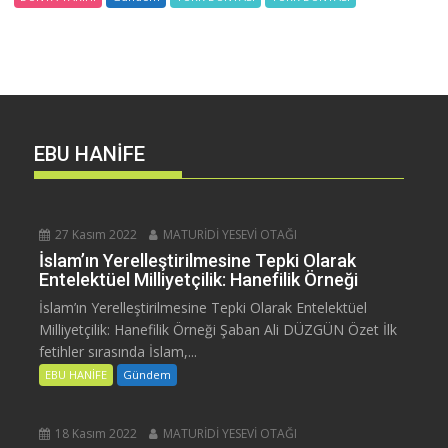
EBU HANİFE
27 Kasım 2022
MATURİDİ YESEVİ OTAĞI
İslam’ın Yerelleştirilmesine Tepki Olarak
Entelektüel Milliyetçilik: Hanefilik Örneği
İslam’ın Yerelleştirilmesine Tepki Olarak Entelektüel
Milliyetçilik: Hanefilik Örneği Şaban Ali DÜZGÜN Özet İlk
fetihler sırasında İslam,...
EBU HANİFE
Gündem
18 Kasım 2022
MATURİDİ YESEVİ OTAĞI