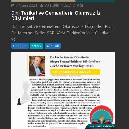
7 Nisan 2024
MATURİDİ YESEVİ OTAĞI
Dini Tarikat ve Cemaatlerin Olumsuz İz
Düşümleri
Dini Tarikat ve Cemaatlerin Olumsuz İz Düşümleri Prof.
Dr. Mehmet Saffet SARIKAYA Türkiye‟deki dinî tarikat
ve...
Gündem
KELAM
YAZILAR