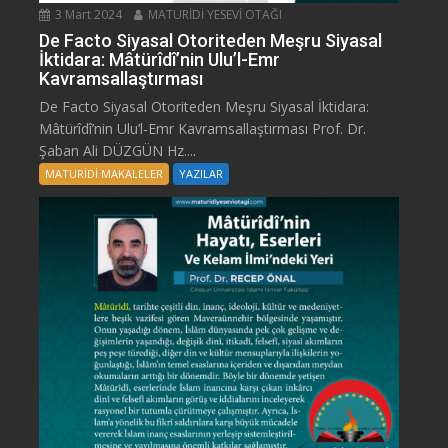
3 Mart 2024
MATURİDİ YESEVİ OTAĞI
De Facto Siyasal Otoriteden Meşru Siyasal
İktidara: Mâtürîdî’nin Ulu’l-Emr
Kavramsallaştırması
De Facto Siyasal Otoriteden Meşru Siyasal İktidara:
Mâtürîdî’nin Ulu’l-Emr Kavramsallaştırması Prof. Dr.
Şaban Ali DÜZGÜN Hz....
MATURİDİ MAKALELER
YAZILAR