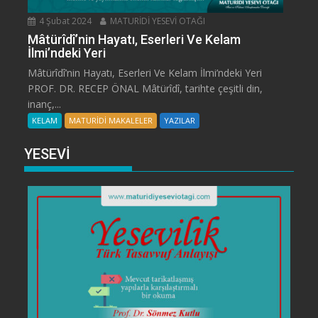
4 Şubat 2024
MATURİDİ YESEVİ OTAĞI
Mâtürîdî’nin Hayatı, Eserleri Ve Kelam
İlmi’ndeki Yeri
Mâtürîdî’nin Hayatı, Eserleri Ve Kelam İlmi’ndeki Yeri
PROF. DR. RECEP ÖNAL Mâtürîdî, tarihte çeşitli din,
inanç,...
KELAM
MATURİDİ MAKALELER
YAZILAR
YESEVİ