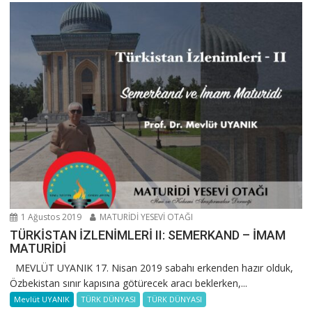
1 Ağustos 2019
MATURİDİ YESEVİ OTAĞI
TÜRKİSTAN İZLENİMLERİ II: SEMERKAND – İMAM
MATURİDİ
MEVLÜT UYANIK 17. Nisan 2019 sabahı erkenden hazır olduk,
Özbekistan sınır kapısına götürecek aracı beklerken,...
Mevlüt UYANIK
TÜRK DÜNYASI
TÜRK DÜNYASI