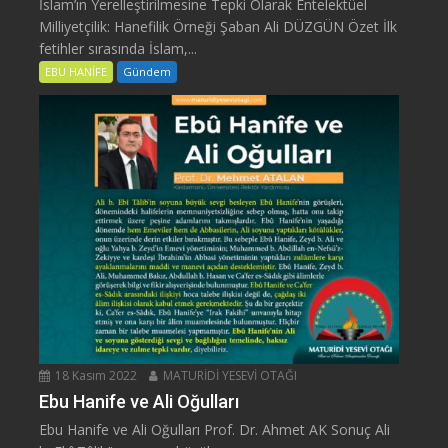
İslam’ın Yerelleştirilmesine Tepki Olarak Entelektüel
Milliyetçilik: Hanefilik Örneği Şaban Ali DÜZGÜN Özet İlk
fetihler sırasında İslam,...
EBU HANİFE
Gündem
18 Kasım 2022
MATURİDİ YESEVİ OTAĞI
Ebu Hanife ve Ali Oğulları
Ebu Hanife ve Ali Oğulları Prof. Dr. Ahmet AK Sonuç Ali