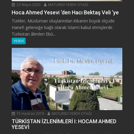
23 Mayıs 2020
MATURİDİ YESEVİ OTAĞI
Hoca Ahmed Yesevi ‘den Hacı Bektaş Veli ‘ye
Türkler, Müslüman oluşlarından itibaren büyük ölçüde
Hanefi geleneğe bağlı olarak İslam’ı kabul etmişlerdir.
Türkistan âlimleri Ebû...
YESEVİ
15 Haziran 2019
MATURİDİ YESEVİ OTAĞI
TÜRKİSTAN İZLENİMLERİ I: HOCAM AHMED
YESEVİ