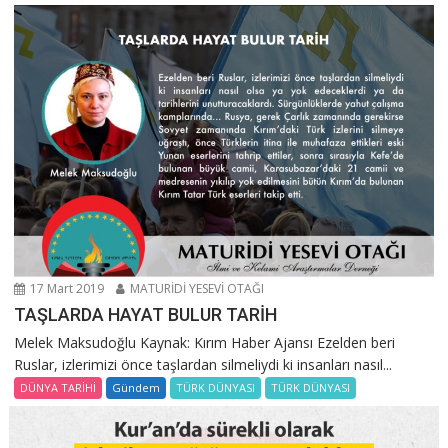
17 Mart 2019
MATURİDİ YESEVİ OTAĞI
TAŞLARDA HAYAT BULUR TARİH
Melek Maksudoğlu Kaynak: Kırım Haber Ajansı Ezelden beri
Ruslar, izlerimizi önce taşlardan silmeliydi ki insanları nasıl...
DÜNYA TARİHİ
Gündem
TÜRK DÜNYASI
TÜRK DÜNYASI