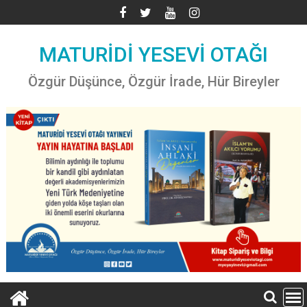
Skip
to
content
MATURİDİ YESEVİ OTAĞI
Özgür Düşünce, Özgür İrade, Hür Bireyler