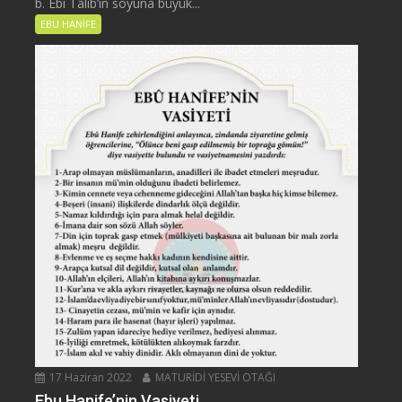
b. Ebî Tâlib’in soyuna büyük...
EBU HANİFE
17 Haziran 2022
MATURİDİ YESEVİ OTAĞI
Ebu Hanife’nin Vasiyeti