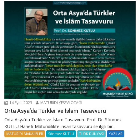
14 Eylül 2023
MATURİDİ YESEVİ OTAĞI
Orta Asya’da Türkler ve İslam Tasavvuru
Orta Asya’da Türkler ve İslam Tasavvuru Prof. Dr. Sönmez
KUTLU Hanefi-Mâturîdîlikte insan tasavvuru ile ilgili bir...
MATURİDİ MAKALELER
Sönmez KUTLU
TÜRK DÜNYASI
YAZILAR