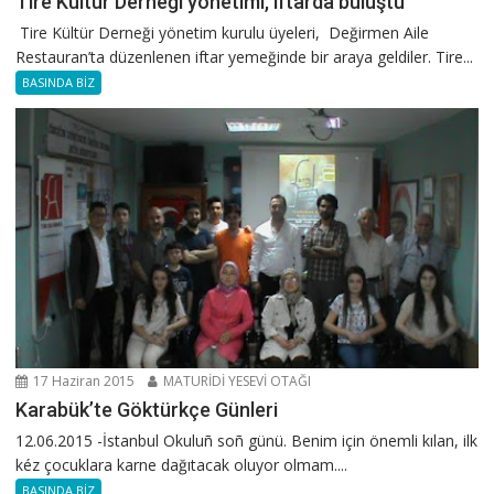
Tire Kültür Derneği yönetimi, iftarda buluştu
Tire Kültür Derneği yönetim kurulu üyeleri, Değirmen Aile
Restauran’ta düzenlenen iftar yemeğinde bir araya geldiler. Tire...
BASINDA BİZ
17 Haziran 2015
MATURİDİ YESEVİ OTAĞI
Karabük’te Göktürkçe Günleri
12.06.2015 -İstanbul Okuluñ soñ günü. Benim için önemli kılan, ilk
kéz çocuklara karne dağıtacak oluyor olmam....
BASINDA BİZ