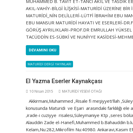
MUHAMMED B. TAVİT ET-TANCİ AKIL VE TASDİK 
AKIL-VAHİY-BİLGİ İLİŞKİSİ-MATURİDİ ÜZERİNE B
MATURİDİ_NİN DELİLLERİ-LÜTFİ İBRAHİM EBU M
EBU MANSUR MATURİDİ HAYATI VE ESERLERİ-DR.F
GÖRÜŞ AYRILIKLARI-PROF.DR EMRULLAH YÜKSEL E
TACÜDDİN ES-SÜBKİ VE NUNİYYE KASİDESİ-MEHME
DEVAMINI OKU
MATURİDİ DERGİ YAYINLARI
El Yazma Eserler Kaynakçası
10 Nisan 2015
MATURİDİ YESEVİ OTAĞI
Akkirmani,Muhammed ,Risale fi meşiyyeti’llah ,Süle
konusunda Maturidi ve Eşari arasındaki farklılığı ele 
,irade-i cuziyye risalesi,Süleymaniye Ktp ,seres 
Alauddin Zade el-Hanefi,Muhammed b.Bahauddin b.lutful
Kelam,Nu:282,Mikrofilm Nu:40980. Ankaravi,Kasım Efe