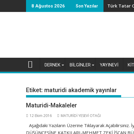
Skip
Türk Tatar C
8 Ağustos 2026
Son Yazılar
to
content
DERNEK
BİLGİNLER
YAYINEVİ
Kİ
Etiket:
maturidi akademik yayınlar
Maturidi-Makaleler
12 Ekim 2016
MATURİDİ YESEVİ OTAĞI
Aşağıdaki Yazıların Üzerine Tıklayarak Açabilirsi
DÜŞÜNCESİNE KATKILARI-MEHMET ZEKİ İŞCAN BÜ