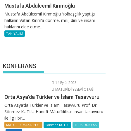
Mustafa Abdülcemil Kırımoğlu
Mustafa Abdülcemil Kırımoğlu Yolbaşçılık yaptığı
halkının Vatan Kırım’a dönme, milli, dini ve insani
haklarını elde etme...
TANIYALIM
KONFERANS
14 Eylül 2023
MATURİDİ YESEVİ OTAĞI
Orta Asya’da Türkler ve İslam Tasavvuru
Orta Asya’da Türkler ve İslam Tasavvuru Prof. Dr.
Sönmez KUTLU Hanefi-Mâturîdîlikte insan tasavvuru
ile ilgili bir...
MATURİDİ MAKALELER
Sönmez KUTLU
TÜRK DÜNYASI