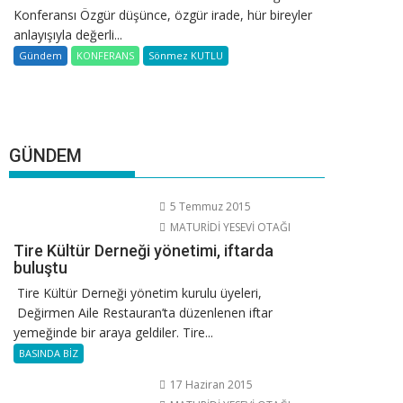
Konferansı Özgür düşünce, özgür irade, hür bireyler
anlayışıyla değerli...
Gündem
KONFERANS
Sönmez KUTLU
GÜNDEM
5 Temmuz 2015
MATURİDİ YESEVİ OTAĞI
Tire Kültür Derneği yönetimi, iftarda
buluştu
Tire Kültür Derneği yönetim kurulu üyeleri,
Değirmen Aile Restauran’ta düzenlenen iftar
yemeğinde bir araya geldiler. Tire...
BASINDA BİZ
17 Haziran 2015