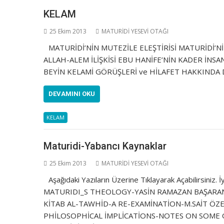
KELAM
25 Ekim 2013
MATURİDİ YESEVİ OTAĞI
MATURİDİ’NİN MUTEZİLE ELEŞTİRİSİ MATURİDİ’N
ALLAH-ALEM İLİŞKİSİ EBU HANİFE’NİN KADER İNS
BEYİN KELAMİ GÖRÜŞLERİ ve HİLAFET HAKKINDA D
DEVAMINI OKU
KELAM
Maturidi-Yabancı Kaynaklar
25 Ekim 2013
MATURİDİ YESEVİ OTAĞI
Aşağıdaki Yazıların Üzerine Tıklayarak Açabilirsin
MATURIDI_S THEOLOGY-YASİN RAMAZAN BAŞARAN
KİTAB AL-TAWHİD-A RE-EXAMİNATİON-M.SAİT ÖZ
PHİLOSOPHİCAL İMPLİCATİONS-NOTES ON SOME 