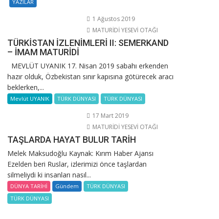
YAZILAR
1 Ağustos 2019
MATURİDİ YESEVİ OTAĞI
TÜRKİSTAN İZLENİMLERİ II: SEMERKAND
– İMAM MATURİDİ
MEVLÜT UYANIK 17. Nisan 2019 sabahı erkenden
hazır olduk, Özbekistan sınır kapısına götürecek aracı
beklerken,...
Mevlüt UYANIK
TÜRK DÜNYASI
TÜRK DÜNYASI
17 Mart 2019
MATURİDİ YESEVİ OTAĞI
TAŞLARDA HAYAT BULUR TARİH
Melek Maksudoğlu Kaynak: Kırım Haber Ajansı
Ezelden beri Ruslar, izlerimizi önce taşlardan
silmeliydi ki insanları nasıl...
DÜNYA TARİHİ
Gündem
TÜRK DÜNYASI
TÜRK DÜNYASI