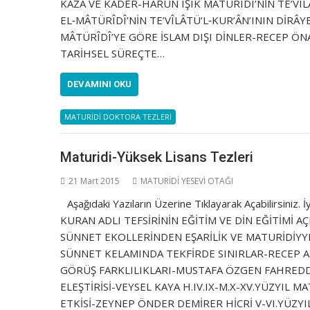
KAZA VE KADER-HARUN IŞIK MÂTÜRÎDÎ’NİN TE’VÎLÂ
EL‐MÂTÜRÎDÎ’NİN TE’VÎLÂTÜ’L‐KUR’ÂN’ININ DİRÂY
MÂTÜRÎDÎ’YE GÖRE İSLAM DIŞI DİNLER-RECEP ÖNA
TARİHSEL SÜREÇTE…
DEVAMINI OKU
MATURİDİ DOKTORA TEZLERİ
Maturidi-Yüksek Lisans Tezleri
21 Mart 2015
MATURİDİ YESEVİ OTAĞI
Aşağıdaki Yazıların Üzerine Tıklayarak Açabilirsi
KURAN ADLI TEFSİRİNİN EĞİTİM VE DİN EĞİTİMİ 
SÜNNET EKOLLERİNDEN EŞARİLİK VE MATURİDİYYE
SÜNNET KELAMINDA TEKFİRDE SINIRLAR-RECEP A
GÖRÜŞ FARKLILIKLARI-MUSTAFA ÖZGEN FAHREDDİ
ELEŞTİRİSİ-VEYSEL KAYA H.IV.IX-M.X-XV.YÜZYIL 
ETKİSİ-ZEYNEP ÖNDER DEMİRER HİCRİ V-VI.YÜZ