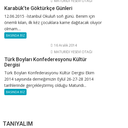
MATURİDİ YESEVİ OTAĞI
Karabük’te Göktürkçe Günleri
12.06.2015 -İstanbul Okuluñ soñ günü. Benim için
önemli kılan, ilk kéz çocuklara karne dağıtacak oluyor
olmam....
BASINDA BİZ
16 Aralık 2014
MATURİDİ YESEVİ OTAĞI
Türk Boyları Konfederesyonu Kültür
Dergisi
Türk Boyları Konfederasyonu Kültür Dergisi Ekim
2014 sayısında derneğimizin Eylül 26-27-28 2014
tarihlerinde gerçekleştirmiş olduğu Maturidi...
BASINDA BİZ
TANIYALIM