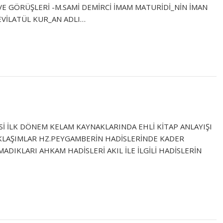
 VE GÖRÜŞLERİ -M.SAMİ DEMİRCİ İMAM MATURİDİ_NİN İMAN
EVİLATÜL KUR_AN ADLI…
ESİ İLK DÖNEM KELAM KAYNAKLARINDA EHLİ KİTAP ANLAYIŞI
 YAKLAŞIMLAR HZ.PEYGAMBERİN HADİSLERİNDE KADER
ADIKLARI AHKAM HADİSLERİ AKIL İLE İLGİLİ HADİSLERİN