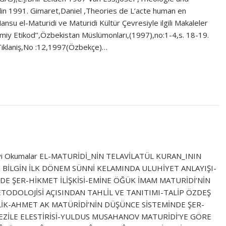
lin 1991. Gimaret,Daniel ,Theories de L’acte human en
u el-Maturidi ve Maturidi Kültür Çevresiyle ilgili Makaleler
omiy Etikod’’,Özbekistan Müslümonları,(1997),no:1-4,s. 18-19.
y Tiklaniş,No :12,1997(Özbekçe)…
niz. İyi Okumalar EL-MATURİDİ_NİN TELAVİLATÜL KURAN_ININ
K BİLGİN İLK DÖNEM SÜNNİ KELAMINDA ULUHİYET ANLAYIŞI-
DE ŞER-HİKMET İLİŞKİSİ-EMİNE ÖĞÜK İMAM MATURİDİ’NİN
METODOLOJİSİ AÇISINDAN TAHLİL VE TANITIMI-TALİP ÖZDEŞ
İK-AHMET AK MATÜRİDİ’NİN DÜŞÜNCE SİSTEMİNDE ŞER-
TEZİLE ELESTİRİSİ-YULDUS MUSAHANOV MATURİDİ’YE GÖRE