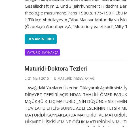
Gesellschaft im 2. Und 3. Jahrhundmert Hidschra,Ber
theologie musulmane,Paris 1980,s. 175-190 F.Ebu Mans
1.Türkçe Abdullayev,A.,’’Abu Mansur Maturidiy va İsl
(Özbekçe) Abdullayev,A.,’’Moturidiy va etikod’’,Milli
DEVAMINI OKU
MATURİDİ KAYNAKÇA
Maturidi-Doktora Tezleri
21 Mart 2015
MATURİDİ YESEVİ OTAĞI
Aşağıdaki Yazıların Üzerine Tıklayarak Açabilirsi
DİRAYET TEFSİRİ AÇISINDAN TAHLİLİ-ÖMER FARU
M.ŞÜKRÜ KILIÇ MATURİDİ_NİN DÜŞÜNCE SİSTEMİN
TE’VİLATU EHLİ’S-SÜNNE ADLI ESERİNİN TEFSİR 
MATURİDİ KAYNAKLARDA MATURİDİ VE MATURİDİL
HİKMET İLİŞKİSİ-EMİNE ÖĞÜK MATURİDİ’NİN MU’