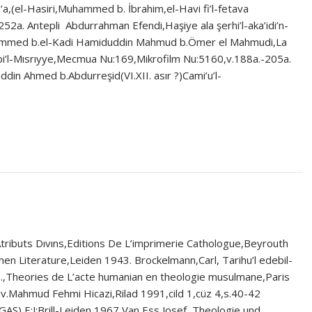
’a,(el-Hasiri,Muhammed b. İbrahim,el-Havi fi’l-fetava
52a. Antepli Abdurrahman Efendi,Haşiye ala şerhi’l-aka’idi’n-
hammed b.el-Kadi Hamiduddin Mahmud b.Ömer el Mahmudi,La
utubi’l-Mısrıyye,Mecmua Nu:169,Mikrofilm Nu:5160,v.188a.-205a.
amuddin Ahmed b.Abdurreşid(VI.XII. asır ?)Cami’u’l-
s Atributs Dıvıns,Editions De L’imprimerie Cathologue,Beyrouth
n Literature,Leiden 1943. Brockelmann,Carl, Tarihu’l edebil-
.,Theories de L’acte humanian en theologie musulmane,Paris
çev.Mahmud Fehmi Hicazi,Rilad 1991,cild 1,cüz 4,s.40-42
AS),E:J:Brill-Leiden 1967 Van Ess,Josef ,Theologie und