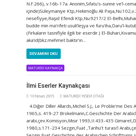
N.F.266), v.16b-17a. Anonim,Sıfatu’s-sunne ve’l-cema
içinde)Süleymaniye Ktp,Hekimoğlu Ali Paşa,Nu:102,v.2
nesefiyye,Raşid Efendi Ktp,Nu:9217/2 El-Belhi,Mu
budde min ma’rifeti usuli’leşya ve furu’iha,Daru’l-k
(Fırkaların tasnifiyle ilgili bir eserdir.) El-Buhari,Kıv
aka’id(bkz.mehmet baktır’ın…
DEVAMINI OKU
MATURİDİ KAYNAKÇA
İlmi Eserler Kaynakçası
10 Nisan 2015
MATURİDİ YESEVİ OTAĞI
4.Diğer Diller Allards,Michel S.J., Le Proble’me De
1965,s. 419-27 Brokelmann,C.Geschichte Der Arabiche
arabi,çev.Komisyon,Mısır 1993,II.433-435 Gimaret,D
1980,s.171-234 Sezgin,Fuat ,Tarihu’t turasi’l Arabi,
Sezgin,Fuat,Geschichte des Arabischen Schrifttums,(G