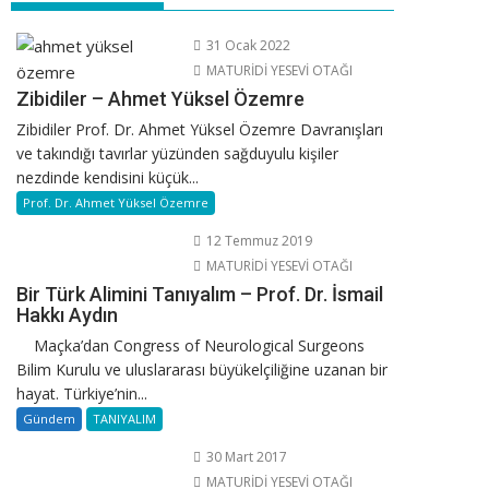
31 Ocak 2022
MATURİDİ YESEVİ OTAĞI
Zibidiler – Ahmet Yüksel Özemre
Zibidiler Prof. Dr. Ahmet Yüksel Özemre Davranışları
ve takındığı tavırlar yüzünden sağduyulu kişiler
nezdinde kendisini küçük...
Prof. Dr. Ahmet Yüksel Özemre
12 Temmuz 2019
MATURİDİ YESEVİ OTAĞI
Bir Türk Alimini Tanıyalım – Prof. Dr. İsmail
Hakkı Aydın
Maçka’dan Congress of Neurological Surgeons
Bilim Kurulu ve uluslararası büyükelçiliğine uzanan bir
hayat. Türkiye’nin...
Gündem
TANIYALIM
30 Mart 2017
MATURİDİ YESEVİ OTAĞI