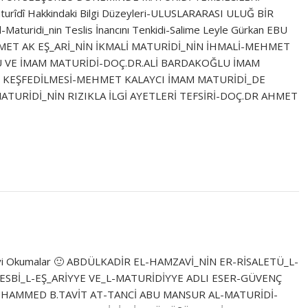
turîdî Hakkindaki Bilgi Düzeyleri-ULUSLARARASI ULUĞ BİR
uridi_nin Teslis İnancını Tenkidi-Salime Leyle Gürkan EBU
MET AK EŞ_ARİ_NİN İKMALİ MATURİDİ_NİN İHMALİ-MEHMET
 VE İMAM MATURİDİ-DOÇ.DR.ALİ BARDAKOĞLU İMAM
N KEŞFEDİLMESİ-MEHMET KALAYCI İMAM MATURİDİ_DE
ATURİDİ_NİN RIZIKLA İLGİ AYETLERİ TEFSİRİ-DOÇ.DR AHMET
niz. İyi Okumalar 🙂 ABDÜLKADİR EL-HAMZAVİ_NİN ER-RİSALETÜ_L-
ESBİ_L-EŞ_ARİYYE VE_L-MATURİDİYYE ADLI ESER-GÜVENÇ
UHAMMED B.TAVİT AT-TANCİ ABU MANSUR AL-MATURİDİ-