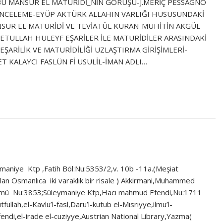
EBU MANSUR EL MATURİDİ_NİN GÖRÜŞÜ-J.MERİÇ PESSAGNO
İR İNCELEME-EYÜP AKTÜRK ALLAHIN VARLIĞI HUSUSUNDAKİ
ANSUR EL MATURİDİ VE TEVİATÜL KURAN-MUHİTİN AKGÜL
ETULLAH HULEYF EŞARİLER İLE MATURİDİLER ARASINDAKİ
ŞARİLİK VE MATURİDİLİĞİ UZLAŞTIRMA GİRİŞİMLERİ-
T KALAYCI FASLÜN Fİ USULİL-İMAN ADLI…
ymaniye Ktp ,Fatih Böl:Nu:5353/2,v. 10b -11a.(Meşiat
alan Osmanlıca iki varaklık bir risale ) Akkirmani,Muhammed
bölümü Nu:3853;Süleymaniye Ktp,Hacı mahmud Efendi,Nu:1711
lah,el-Kavlu’l-fasl,Daru’l-kutub el-Mısrıyye,ilmu’l-
ndi,el-irade el-cuziyye,Austrian National Library,Yazma(