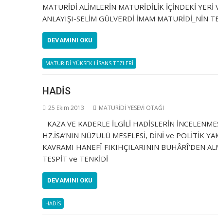
MATURİDİ ALİMLERİN MATURİDİLİK İÇİNDEKİ YERİ
ANLAYIŞI-SELİM GÜLVERDİ İMAM MATURİDİ_NİN T
DEVAMINI OKU
MATURİDİ YÜKSEK LİSANS TEZLERİ
HADİS
25 Ekim 2013
MATURİDİ YESEVİ OTAĞI
KAZA VE KADERLE İLGİLİ HADİSLERİN İNCELENM
HZ.İSA’NIN NÜZULÜ MESELESİ, DİNİ ve POLİTİK
KAVRAMI HANEFÎ FIKIHÇILARININ BUHÂRÎ’DEN ALM
TESPİT ve TENKİDİ
DEVAMINI OKU
HADİS