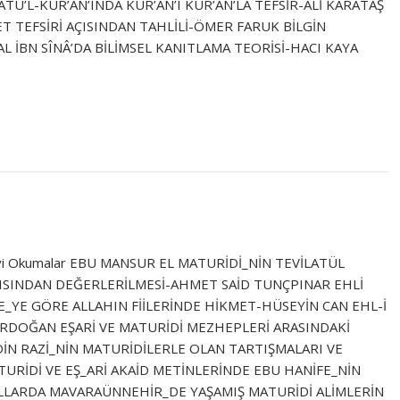
TÜ’L-KUR’ÂN’INDA KUR’ÂN’I KUR’ÂN’LA TEFSİR-ALİ KARATAŞ
ET TEFSİRİ AÇISINDAN TAHLİLİ-ÖMER FARUK BİLGİN
L İBN SÎNÂ’DA BİLİMSEL KANITLAMA TEORİSİ-HACI KAYA
niz. İyi Okumalar EBU MANSUR EL MATURİDİ_NİN TEVİLATÜL
AÇISINDAN DEĞERLERİLMESİ-AHMET SAİD TUNÇPINAR EHLİ
_YE GÖRE ALLAHIN FİİLERİNDE HİKMET-HÜSEYİN CAN EHL-İ
RDOĞAN EŞARİ VE MATURİDİ MEZHEPLERİ ARASINDAKİ
N RAZİ_NİN MATURİDİLERLE OLAN TARTIŞMALARI VE
MATURİDİ VE EŞ_ARİ AKAİD METİNLERİNDE EBU HANİFE_NİN
YILLARDA MAVARAÜNNEHİR_DE YAŞAMIŞ MATURİDİ ALİMLERİN