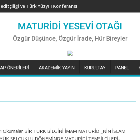
editçiliği ve Türk Yüzyılı Konferansı
MATURİDİ YESEVİ OTAĞI
Özgür Düşünce, Özgür İrade, Hür Bireyler
TAP ÖNERİLERİ
AKADEMİK YAYIN
KURULTAY
PANEL
niz. İyi Okumalar BİR TÜRK BİLGİNİ İMAM MATURİDİ_NİN İSLAM
YÜK SELÇUKLU DÖNEMİNDE MATURİDİ TEMSİLCİLERİ-