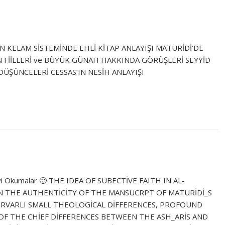
İN KELAM SİSTEMİNDE EHLİ KİTAP ANLAYIŞI MATURİDİ’DE
AN FİİLLERİ ve BÜYÜK GÜNAH HAKKINDA GÖRÜŞLERİ SEYYİD
ÜŞÜNCELERİ CESSAS’IN NESİH ANLAYIŞI
iz. İyi Okumalar 🙂 THE IDEA OF SUBECTİVE FAITH IN AL-
 THE AUTHENTİCİTY OF THE MANSUCRPT OF MATURİDİ_S
ERVARLI SMALL THEOLOGİCAL DİFFERENCES, PROFOUND
OF THE CHİEF DİFFERENCES BETWEEN THE ASH_ARİS AND