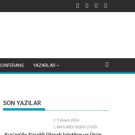
KONFERANS
YAZARLAR
SON YAZILAR
5 Mayıs 2024
MATURİDİ YESEVİ OTAĞI
Kur’an’da Sürekli Olarak İşletilen ve Ürün