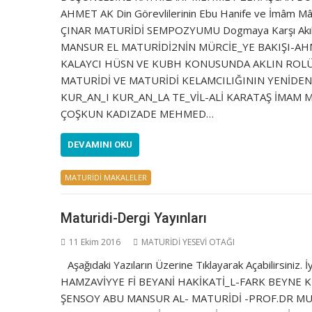
AHMET AK Din Görevlilerinin Ebu Hanife ve İmâm Mâ
ÇINAR MATURİDİ SEMPOZYUMU Dogmaya Karşı Akıl-Mat
MANSUR EL MATURİDİ2NİN MÜRCİE_YE BAKIŞI-AH
KALAYCI HÜSN VE KUBH KONUSUNDA AKLIN ROLÜ
MATURİDİ VE MATURİDİ KELAMCILIĞININ YENİDE
KUR_AN_I KUR_AN_LA TE_VİL-ALİ KARATAŞ İMAM M
ÇOŞKUN KADIZADE MEHMED…
DEVAMINI OKU
MATURİDİ MAKALELER
Maturidi-Dergi Yayınları
11 Ekim 2016
MATURİDİ YESEVİ OTAĞI
Aşağıdaki Yazıların Üzerine Tıklayarak Açabilirsi
HAMZAVİYYE Fİ BEYANİ HAKİKATİ_L-FARK BEYNE K
ŞENSOY ABU MANSUR AL- MATURİDİ -PROF.DR M