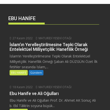
EBU HANİFE
27 Kasım 2022
MATURİDİ YESEVİ OTAĞI
İslam’ın Yerelleştirilmesine Tepki Olarak
Entelektüel Milliyetçilik: Hanefilik Örneği
İslam’ın Yerelleştirilmesine Tepki Olarak Entelektüel
Milliyetçilik: Hanefilik Örneği Şaban Ali DÜZGÜN Özet İlk
fetihler sırasında İslam,...
EBU HANİFE
Gündem
18 Kasım 2022
MATURİDİ YESEVİ OTAĞI
Ebu Hanife ve Ali Oğulları
Ebu Hanife ve Ali Oğulları Prof. Dr. Ahmet AK Sonuç Ali
b. Ebî Tâlib’in soyuna büyük...