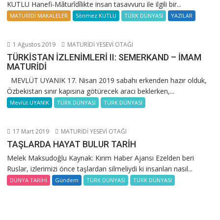
KUTLU Hanefi-Mâturîdîlikte insan tasavvuru ile ilgili bir...
MATURİDİ MAKALELER
Sönmez KUTLU
TÜRK DÜNYASI
YAZILAR
1 Ağustos 2019
MATURİDİ YESEVİ OTAĞI
TÜRKİSTAN İZLENİMLERİ II: SEMERKAND – İMAM
MATURİDİ
MEVLÜT UYANIK 17. Nisan 2019 sabahı erkenden hazır olduk,
Özbekistan sınır kapısına götürecek aracı beklerken,...
Mevlüt UYANIK
TÜRK DÜNYASI
TÜRK DÜNYASI
17 Mart 2019
MATURİDİ YESEVİ OTAĞI
TAŞLARDA HAYAT BULUR TARİH
Melek Maksudoğlu Kaynak: Kırım Haber Ajansı Ezelden beri
Ruslar, izlerimizi önce taşlardan silmeliydi ki insanları nasıl...
DÜNYA TARİHİ
Gündem
TÜRK DÜNYASI
TÜRK DÜNYASI