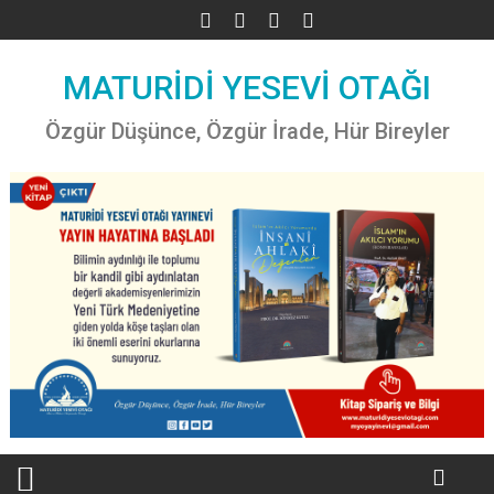
Skip
to
content
MATURİDİ YESEVİ OTAĞI
Özgür Düşünce, Özgür İrade, Hür Bireyler