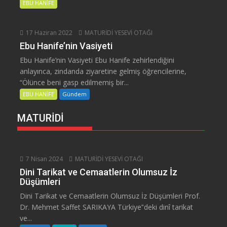
EBU HANİFE
17 Haziran 2022
MATURİDİ YESEVİ OTAĞI
Ebu Hanife’nin Vasiyeti
Ebu Hanife’nin Vasiyeti Ebu Hanife zehirlendiğini
anlayınca, zindanda ziyaretine gelmiş öğrencilerine,
“Ölünce beni gasp edilmemiş bir...
EBU HANİFE
Gündem
MATURİDİ
7 Nisan 2024
MATURİDİ YESEVİ OTAĞI
Dini Tarikat ve Cemaatlerin Olumsuz İz
Düşümleri
Dini Tarikat ve Cemaatlerin Olumsuz İz Düşümleri Prof.
Dr. Mehmet Saffet SARIKAYA Türkiye‟deki dinî tarikat
ve...