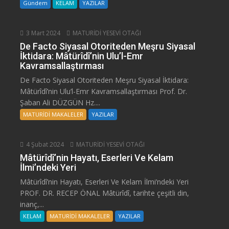
Gündem
KELAM
YAZILAR
3 Mart 2024
MATURİDİ YESEVİ OTAĞI
De Facto Siyasal Otoriteden Meşru Siyasal
İktidara: Mâtürîdî’nin Ulu’l-Emr
Kavramsallaştırması
De Facto Siyasal Otoriteden Meşru Siyasal İktidara:
Mâtürîdî’nin Ulu’l-Emr Kavramsallaştırması Prof. Dr.
Şaban Ali DÜZGÜN Hz....
MATURİDİ MAKALELER
YAZILAR
4 Şubat 2024
MATURİDİ YESEVİ OTAĞI
Mâtürîdî’nin Hayatı, Eserleri Ve Kelam
İlmi’ndeki Yeri
Mâtürîdî’nin Hayatı, Eserleri Ve Kelam İlmi’ndeki Yeri
PROF. DR. RECEP ÖNAL Mâtürîdî, tarihte çeşitli din,
inanç,...
KELAM
MATURİDİ MAKALELER
YAZILAR