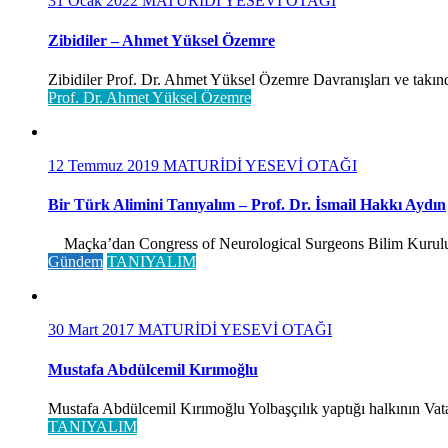
31 Ocak 2022
MATURİDİ YESEVİ OTAĞI
Zibidiler – Ahmet Yüksel Özemre
Zibidiler Prof. Dr. Ahmet Yüksel Özemre Davranışları ve takınd
Prof. Dr. Ahmet Yüksel Özemre
12 Temmuz 2019
MATURİDİ YESEVİ OTAĞI
Bir Türk Alimini Tanıyalım – Prof. Dr. İsmail Hakkı Aydın
Maçka’dan Congress of Neurological Surgeons Bilim Kurulu ve 
Gündem
TANIYALIM
30 Mart 2017
MATURİDİ YESEVİ OTAĞI
Mustafa Abdülcemil Kırımoğlu
Mustafa Abdülcemil Kırımoğlu Yolbaşçılık yaptığı halkının Vatan
TANIYALIM