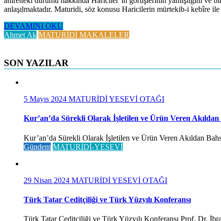
âhiretteki durumu hakkında Hâricîler’in görüşlerinin yanlışlığını ve birb
anlaşılmaktadır. Maturidi, söz konusu Haricilerin mürtekib-i kebîre ile
DEVAMINI OKU
Ahmet Ak
MATURİDİ MAKALELER
SON YAZILAR
5 Mayıs 2024
MATURİDİ YESEVİ OTAĞI
Kur’an’da Sürekli Olarak İşletilen ve Ürün Veren Akıldan
Kur’an’da Sürekli Olarak İşletilen ve Ürün Veren Akıldan Bahse
Gündem
MATURİDİ-YESEVİ
29 Nisan 2024
MATURİDİ YESEVİ OTAĞI
Türk Tatar Ceditçiliği ve Türk Yüzyılı Konferansı
Türk Tatar Ceditçiliği ve Türk Yüzyılı Konferansı Prof. Dr. İ