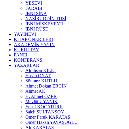
YESEVİ
FARABİ
İBNİ SİNA
NASİRUDDİN TUSİ
İBNİ MİSKEVEYH
İBNİ RÜŞD
YAYINEVİ
KİTAP ÖNERİLERİ
AKADEMİK YAYIN
KURULTAY
PANEL
KONFERANS
YAZARLAR
Ali İhsan KILIÇ
Hasan ONAT
Sönmez KUTLU
Ahmet Doğan ERGİN
Ahmet AK
H. Ahmet ÖZER
Mevlüt UYANIK
Yusuf KOCATÜRK
Saleh SULTANSOY
Ömer Faruk KARATAŞ
Ömer Hakan YAVAŞOĞLU
Ali KARATAŞ