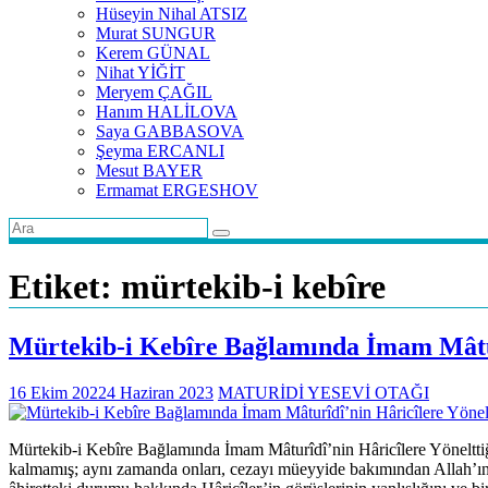
Hüseyin Nihal ATSIZ
Murat SUNGUR
Kerem GÜNAL
Nihat YİĞİT
Meryem ÇAĞIL
Hanım HALİLOVA
Saya GABBASOVA
Şeyma ERCANLI
Mesut BAYER
Ermamat ERGESHOV
Etiket:
mürtekib-i kebîre
Mürtekib-i Kebîre Bağlamında İmam Mâturî
16 Ekim 2022
4 Haziran 2023
MATURİDİ YESEVİ OTAĞI
Mürtekib-i Kebîre Bağlamında İmam Mâturîdî’nin Hâricîlere Yönelttiği
kalmamış; aynı zamanda onları, cezayı müeyyide bakımından Allah’ın ga