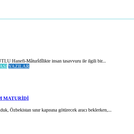
 Hanefi-Mâturîdîlikte insan tasavvuru ile ilgili bir...
ASI
YAZILAR
M MATURİDİ
Özbekistan sınır kapısına götürecek aracı beklerken,...