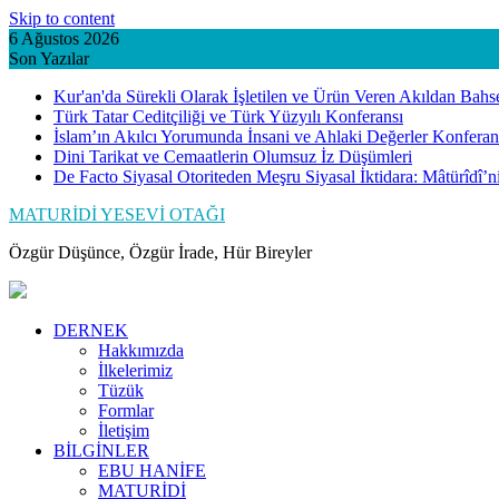
Skip to content
6 Ağustos 2026
Son Yazılar
Kur'an'da Sürekli Olarak İşletilen ve Ürün Veren Akıldan Bahs
Türk Tatar Ceditçiliği ve Türk Yüzyılı Konferansı
İslam’ın Akılcı Yorumunda İnsani ve Ahlaki Değerler Konferan
Dini Tarikat ve Cemaatlerin Olumsuz İz Düşümleri
De Facto Siyasal Otoriteden Meşru Siyasal İktidara: Mâtürîdî’
MATURİDİ YESEVİ OTAĞI
Özgür Düşünce, Özgür İrade, Hür Bireyler
DERNEK
Hakkımızda
İlkelerimiz
Tüzük
Formlar
İletişim
BİLGİNLER
EBU HANİFE
MATURİDİ