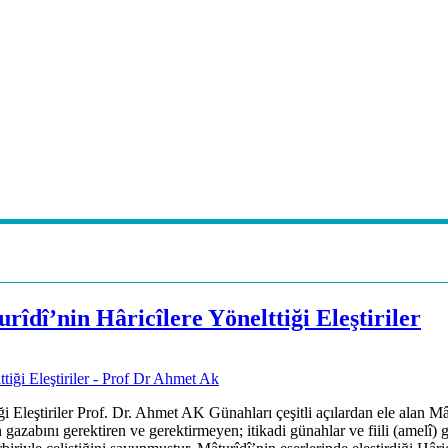
dî’nin Hâricîlere Yönelttiği Eleştiriler
 Eleştiriler Prof. Dr. Ahmet AK Günahları çeşitli açılardan ele alan Mâ
zabını gerektiren ve gerektirmeyen; itikadi günahlar ve fiili (amelî) 