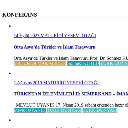
KONFERANS
14 Eylül 2023
MATURİDİ YESEVİ OTAĞI
Orta Asya’da Türkler ve İslam Tasavvuru
Orta Asya’da Türkler ve İslam Tasavvuru Prof. Dr. Sönmez KUTLU
MATURİDİ MAKALELER
Sönmez KUTLU
TÜRK DÜNY
1 Ağustos 2019
MATURİDİ YESEVİ OTAĞI
TÜRKİSTAN İZLENİMLERİ II: SEMERKAND – İMA
MEVLÜT UYANIK 17. Nisan 2019 sabahı erkenden hazır olduk, 
Mevlüt UYANIK
TÜRK DÜNYASI
TÜRK DÜNYASI