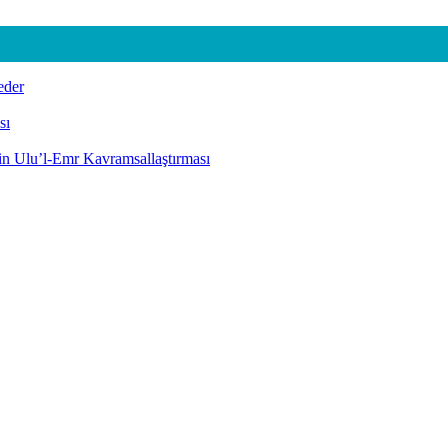
eder
sı
nin Ulu’l-Emr Kavramsallaştırması