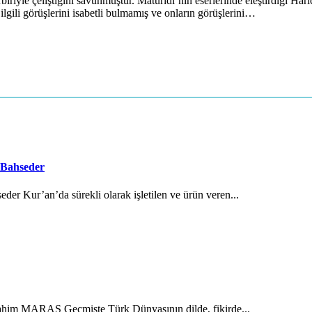
iriyle çeliştiğini savunmuştur. Mâturîdî’nin eserlerinde eleştirdiği Hâric
 ilgili görüşlerini isabetli bulmamış ve onların görüşlerini…
 Bahseder
der Kur’an’da sürekli olarak işletilen ve ürün veren...
brahim MARAŞ Geçmişte Türk Dünyasının dilde, fikirde...