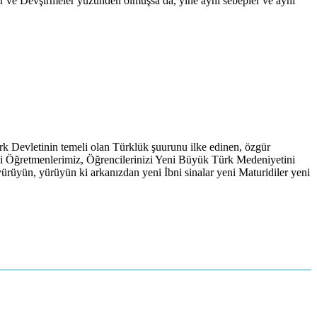
er ve Devşirmeler yüzünden olmuşsa da, yine aynı sebepler ve aynı
rk Devletinin temeli olan Türklük şuurunu ilke edinen, özgür
rli Öğretmenlerimiz, Öğrencilerinizi Yeni Büyük Türk Medeniyetini
yürüyün, yürüyün ki arkanızdan yeni İbni sinalar yeni Maturidiler yeni