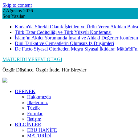
Skip to content
7 Ağustos 2026
Son Yazılar
Kur'an'da Sürekli Olarak İşletilen ve Ürün Veren Akıldan Bahs
Türk Tatar Ceditçiliği ve Türk Yüzyılı Konferansı
İslam’ın Akılcı Yorumunda İnsani ve Ahlaki Değerler Konferan
Dini Tarikat ve Cemaatlerin Olumsuz İz Düşümleri
De Facto Siyasal Otoriteden Meşru Siyasal İktidara: Mâtürîdî’
MATURİDİ YESEVİ OTAĞI
Özgür Düşünce, Özgür İrade, Hür Bireyler
DERNEK
Hakkımızda
İlkelerimiz
Tüzük
Formlar
İletişim
BİLGİNLER
EBU HANİFE
MATURİDİ