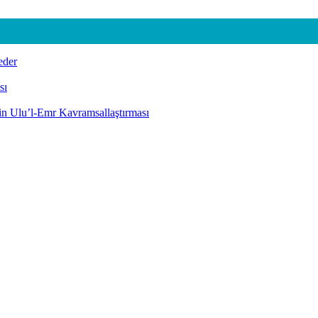
eder
sı
nin Ulu’l-Emr Kavramsallaştırması