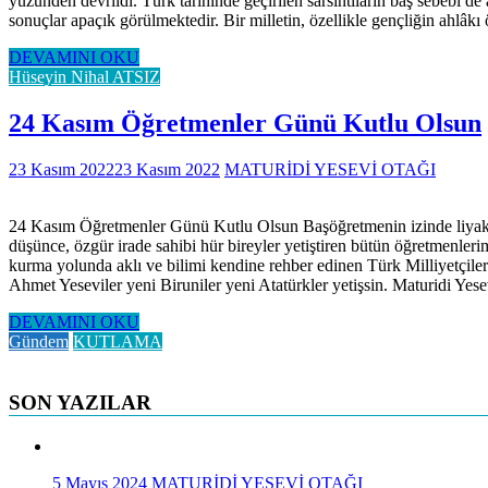
yüzünden devrildi. Türk tarihinde geçirilen sarsıntıların baş sebebi
sonuçlar apaçık görülmektedir. Bir milletin, özellikle gençliğin ahlâ
DEVAMINI OKU
Hüseyin Nihal ATSIZ
24 Kasım Öğretmenler Günü Kutlu Olsun
23 Kasım 2022
23 Kasım 2022
MATURİDİ YESEVİ OTAĞI
24 Kasım Öğretmenler Günü Kutlu Olsun Başöğretmenin izinde liyakat s
düşünce, özgür irade sahibi hür bireyler yetiştiren bütün öğretmenle
kurma yolunda aklı ve bilimi kendine rehber edinen Türk Milliyetçiler
Ahmet Yeseviler yeni Biruniler yeni Atatürkler yetişsin. Maturidi Y
DEVAMINI OKU
Gündem
KUTLAMA
SON YAZILAR
5 Mayıs 2024
MATURİDİ YESEVİ OTAĞI