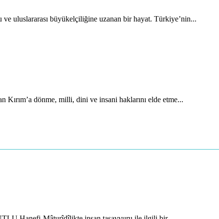
uluslararası büyükelçiliğine uzanan bir hayat. Türkiye’nin...
 Kırım’a dönme, milli, dini ve insani haklarını elde etme...
 Hanefi-Mâturîdîlikte insan tasavvuru ile ilgili bir...