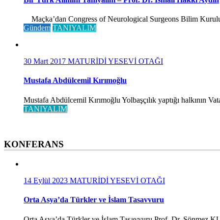
Maçka’dan Congress of Neurological Surgeons Bilim Kurulu ve 
Gündem
TANIYALIM
30 Mart 2017
MATURİDİ YESEVİ OTAĞI
Mustafa Abdülcemil Kırımoğlu
Mustafa Abdülcemil Kırımoğlu Yolbaşçılık yaptığı halkının Vatan
TANIYALIM
KONFERANS
14 Eylül 2023
MATURİDİ YESEVİ OTAĞI
Orta Asya’da Türkler ve İslam Tasavvuru
Orta Asya’da Türkler ve İslam Tasavvuru Prof. Dr. Sönmez KUTLU