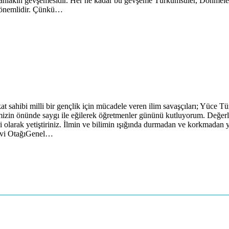
 de ahlâkın gevşemesidir. Her ne kadar bu gevşeme Türkümsüler, Dönmel
kı önemlidir. Çünkü…
ahibi milli bir gençlik için mücadele veren ilim savaşçıları; Yüce Tü
rimizin önünde saygı ile eğilerek öğretmenler gününü kutluyorum. Değe
i olarak yetiştiriniz. İlmin ve bilimin ışığında durmadan ve korkmadan 
esevi OtağıGenel…