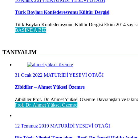
16 Aralık 2014
MATURİDİ YESEVİ OTAĞI
Türk Boyları Konfederesyonu Kültür Dergisi
Türk Boyları Konfederasyonu Kültür Dergisi Ekim 2014 sayısınd
BASINDA BİZ
TANIYALIM
31 Ocak 2022
MATURİDİ YESEVİ OTAĞI
Zibidiler – Ahmet Yüksel Özemre
Zibidiler Prof. Dr. Ahmet Yüksel Özemre Davranışları ve takınd
Prof. Dr. Ahmet Yüksel Özemre
12 Temmuz 2019
MATURİDİ YESEVİ OTAĞI
Bir Türk Alimini Tanıyalım – Prof. Dr. İsmail Hakkı Aydın