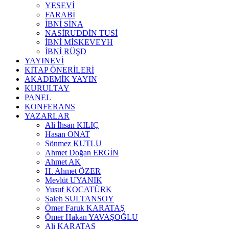
YESEVİ
FARABİ
İBNİ SİNA
NASİRUDDİN TUSİ
İBNİ MİSKEVEYH
İBNİ RÜŞD
YAYINEVİ
KİTAP ÖNERİLERİ
AKADEMİK YAYIN
KURULTAY
PANEL
KONFERANS
YAZARLAR
Ali İhsan KILIÇ
Hasan ONAT
Sönmez KUTLU
Ahmet Doğan ERGİN
Ahmet AK
H. Ahmet ÖZER
Mevlüt UYANIK
Yusuf KOCATÜRK
Saleh SULTANSOY
Ömer Faruk KARATAŞ
Ömer Hakan YAVAŞOĞLU
Ali KARATAŞ