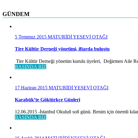
GÜNDEM
5 Temmuz 2015
MATURİDİ YESEVİ OTAĞI
Tire Kültür Derneği yönetimi, iftarda buluştu
Tire Kültür Derneği yönetim kurulu üyeleri, Değirmen Aile Rest
BASINDA BİZ
17 Haziran 2015
MATURİDİ YESEVİ OTAĞI
Karabük’te Göktürkçe Günleri
12.06.2015 -İstanbul Okuluñ soñ günü. Benim için önemli kılan
BASINDA BİZ