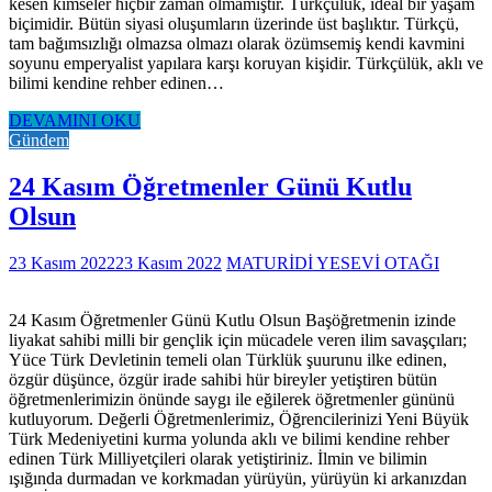
kesen kimseler hiçbir zaman olmamıştır. Türkçülük, ideal bir yaşam
biçimidir. Bütün siyasi oluşumların üzerinde üst başlıktır. Türkçü,
tam bağımsızlığı olmazsa olmazı olarak özümsemiş kendi kavmini
soyunu emperyalist yapılara karşı koruyan kişidir. Türkçülük, aklı ve
bilimi kendine rehber edinen…
DEVAMINI OKU
Gündem
24 Kasım Öğretmenler Günü Kutlu
Olsun
23 Kasım 2022
23 Kasım 2022
MATURİDİ YESEVİ OTAĞI
24 Kasım Öğretmenler Günü Kutlu Olsun Başöğretmenin izinde
liyakat sahibi milli bir gençlik için mücadele veren ilim savaşçıları;
Yüce Türk Devletinin temeli olan Türklük şuurunu ilke edinen,
özgür düşünce, özgür irade sahibi hür bireyler yetiştiren bütün
öğretmenlerimizin önünde saygı ile eğilerek öğretmenler gününü
kutluyorum. Değerli Öğretmenlerimiz, Öğrencilerinizi Yeni Büyük
Türk Medeniyetini kurma yolunda aklı ve bilimi kendine rehber
edinen Türk Milliyetçileri olarak yetiştiriniz. İlmin ve bilimin
ışığında durmadan ve korkmadan yürüyün, yürüyün ki arkanızdan