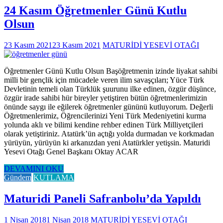
24 Kasım Öğretmenler Günü Kutlu
Olsun
23 Kasım 2021
23 Kasım 2021
MATURİDİ YESEVİ OTAĞI
Öğretmenler Günü Kutlu Olsun Başöğretmenin izinde liyakat sahibi
milli bir gençlik için mücadele veren ilim savaşçıları; Yüce Türk
Devletinin temeli olan Türklük şuurunu ilke edinen, özgür düşünce,
özgür irade sahibi hür bireyler yetiştiren bütün öğretmenlerimizin
önünde saygı ile eğilerek öğretmenler gününü kutluyorum. Değerli
Öğretmenlerimiz, Öğrencilerinizi Yeni Türk Medeniyetini kurma
yolunda aklı ve bilimi kendine rehber edinen Türk Milliyetçileri
olarak yetiştiriniz. Atatürk’ün açtığı yolda durmadan ve korkmadan
yürüyün, yürüyün ki arkanızdan yeni Atatürkler yetişsin. Maturidi
Yesevi Otağı Genel Başkanı Oktay ACAR
DEVAMINI OKU
Gündem
KUTLAMA
Maturidi Paneli Safranbolu’da Yapıldı
1 Nisan 2018
1 Nisan 2018
MATURİDİ YESEVİ OTAĞI