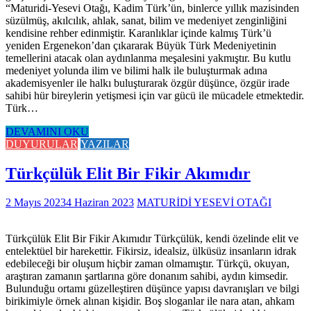
“Maturidi-Yesevi Otağı, Kadim Türk’ün, binlerce yıllık mazisinden
süzülmüş, akılcılık, ahlak, sanat, bilim ve medeniyet zenginliğini
kendisine rehber edinmiştir. Karanlıklar içinde kalmış Türk’ü
yeniden Ergenekon’dan çıkararak Büyük Türk Medeniyetinin
temellerini atacak olan aydınlanma meşalesini yakmıştır. Bu kutlu
medeniyet yolunda ilim ve bilimi halk ile buluşturmak adına
akademisyenler ile halkı buluşturarak özgür düşünce, özgür irade
sahibi hür bireylerin yetişmesi için var gücü ile mücadele etmektedir.
Türk…
DEVAMINI OKU
DUYURULAR
YAZILAR
Türkçülük Elit Bir Fikir Akımıdır
2 Mayıs 2023
4 Haziran 2023
MATURİDİ YESEVİ OTAĞI
Türkçülük Elit Bir Fikir Akımıdır Türkçülük, kendi özelinde elit ve
entelektüel bir harekettir. Fikirsiz, idealsiz, ülküsüz insanların idrak
edebileceği bir oluşum hiçbir zaman olmamıştır. Türkçü, okuyan,
araştıran zamanın şartlarına göre donanım sahibi, aydın kimsedir.
Bulunduğu ortamı güzelleştiren düşünce yapısı davranışları ve bilgi
birikimiyle örnek alınan kişidir. Boş sloganlar ile nara atan, ahkam