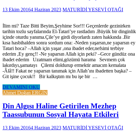
13 Ekim 2016
4 Haziran 2023
MATURİDİ YESEVİ OTAĞI
İlim mi? Taze Bitti Beyim,Şeyhime Sor!!! Geçenlerde gezinirken
tarihin tozlu sayfalarında El-Tatari’ye rastladım .Büyük bir dinginlik
içinde oturdu yanıma.Çile’ye girdi diyorlardı zaten hakkında .Bir
kısa hasbihalden sonra sordum ona: -Neden yaşarsın,ne yaparsın ey
Tatari hoca? –Allah için yaşar ,ona ibadet eder,nefsimi terbiye
ederim ,Ey genç!! -Ne yaparsın Allah için peki? –Gece gündüz ona
ibadet ederim Uzatmam elimi,gözümü harama Sevmem çok
lakırdıyı,şamatayı Çilemi doldurup ermektir amacım kemalata
-Âlâ!! Fakat ne yaparsın tanımak için Allah’ını ibadetten başka? –
Git işine çocuk!! Bir kalkıştım mı bu işe bir …
DEVAMINI OKU
Ahmet Doğan ERGİN
Din Algısı Haline Getirilen Mezhep
Taassubunun Sosyal Hayata Etkileri
13 Ekim 2016
4 Haziran 2023
MATURİDİ YESEVİ OTAĞI