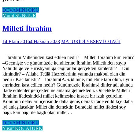
DEVAMINI OKU
Murat SUNGUR
Milleti İbrahim
14 Ekim 2016
4 Haziran 2023
MATURİDİ YESEVİ OTAĞI
– İbrahim Milletinden kast edilen nedir? – Milleti İbrahim kimlerdir?
–Geçmişte ve günümüzde kendilerine İbrahim Milletinden sayıp
Yahudiliğe ve Hıristiyanlığa çağıranlar gerçekten kimlerdir? – Din
kimindir? – Allaha Teâlâ Hazretlerinin yanında makbul olan din
nedir? Kaç tanedir? – İbrahim(A.S.)dinine, milletine tabi olun, uyun
emrinden kast edilen nedir? Günümüzde İbrahim-i dinler adı altında
ifade edilenler gerçekten ne anlama gelmektedir. Öncelikle Millet-i
İbrahim ifadesindeki millet kelimesine kısaca bir izah getirelim.
Konunun detayları içerisinde daha geniş olarak ifade edildikçe daha
iyi anlaşılacaktır. Millet din demektir. Buradaki millet ifadesi soy
bağı, kan bağı ile bağlı olan millet…
DEVAMINI OKU
Yusuf KOCATÜRK