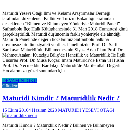
Maturidi Yesevi Otağı İlmi ve Kelami Araştırmalar Derneği
tarafından düzenlenen Kültür ve Turizm Bakanlığı tarafından
desteklenen “Bilinen ve Bilinmeyen Yönleriyle Maturidi Paneli”
Safranbolu İlçe Halk Kütüphanesinde 31 Mart 2018 Cumartesi günü
gerçekleştirildi. Maturidi düşüncenin farklı yönleriyle ele alındığı
Maturidi Panelinde değerli hocalarımız Safranbolu halkına
doyumsuz bir ilim ziyafeti verdiler. Panelimizde: Prof. Dr. Saffet
Sarıkaya: Maturidi’nin Bilinmemesinin Siyasi Arka Planı Prof. Dr.
Mehmet Atalan: Kutadgu Bilig’de Hanefilik ve Maturidilik İle İlgili
Unsurlar Prof. Dr. Musa Koçar: İmam Maturidi’de Esma-ül Hüsna
Prof. Dr. Necmeddin Bardakçı: Maturidi’de Marifetullah Değerli
Hocalarımıza güzel sunumları için…
DEVAMINI OKU
Gündem
Maturidi Kimdir ? Maturidilik Nedir ?
15 Ekim 2016
4 Haziran 2023
MATURİDİ YESEVİ OTAĞI
Maturidi Kimdir ? Maturidilik Nedir ? Bilinen ve Bilinmeyen