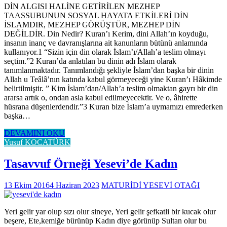
DİN ALGISI HALİNE GETİRİLEN MEZHEP
TAASSUBUNUN SOSYAL HAYATA ETKİLERİ DİN
İSLAMDIR, MEZHEP GÖRÜŞTÜR, MEZHEP DİN
DEĞİLDİR. Din Nedir? Kuran’ı Kerim, dini Allah’ın koyduğu,
insanın inanç ve davranışlarına ait kanunların bütünü anlamında
kullanıyor.1 “Sizin için din olarak İslam’ı/Allah’a teslim olmayı
seçtim.”2 Kuran’da anlatılan bu dinin adı İslam olarak
tanımlanmaktadır. Tanımlandığı şekliyle İslam’dan başka bir dinin
Allah u Teâlâ’nın katında kabul görmeyeceği yine Kuran’ı Hâkimde
belirtilmiştir. ” Kim İslam’dan/Allah’a teslim olmaktan gayrı bir din
ararsa artık o, ondan asla kabul edilmeyecektir. Ve o, âhirette
hüsrana düşenlerdendir.”3 Kuran bize İslam’a uymamızı emrederken
başka…
DEVAMINI OKU
Yusuf KOCATÜRK
Tasavvuf Örneği Yesevi’de Kadın
13 Ekim 2016
4 Haziran 2023
MATURİDİ YESEVİ OTAĞI
Yeri gelir yar olup sızı olur sineye, Yeri gelir şefkatli bir kucak olur
beşere, Ete,kemiğe bürünüp Kadın diye görünüp Sultan olur bu