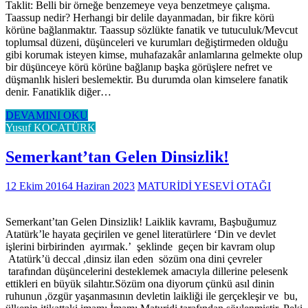
Taklit: Belli bir örneğe benzemeye veya benzetmeye çalışma.
Taassup nedir? Herhangi bir delile dayanmadan, bir fikre körü
körüne bağlanmaktır. Taassup sözlükte fanatik ve tutuculuk/Mevcut
toplumsal düzeni, düşünceleri ve kurumları değiştirmeden olduğu
gibi korumak isteyen kimse, muhafazakâr anlamlarına gelmekte olup
bir düşünceye körü körüne bağlanıp başka görüşlere nefret ve
düşmanlık hisleri beslemektir. Bu durumda olan kimselere fanatik
denir. Fanatiklik diğer…
DEVAMINI OKU
Yusuf KOCATÜRK
Semerkant’tan Gelen Dinsizlik!
12 Ekim 2016
4 Haziran 2023
MATURİDİ YESEVİ OTAĞI
Semerkant’tan Gelen Dinsizlik! Laiklik kavramı, Başbuğumuz
Atatürk’le hayata geçirilen ve genel literatürlere ‘Din ve devlet
işlerini birbirinden ayırmak.’ şeklinde geçen bir kavram olup
Atatürk’ü deccal ,dinsiz ilan eden sözüm ona dini çevreler
tarafından düşüncelerini desteklemek amacıyla dillerine pelesenk
ettikleri en büyük silahtır.Sözüm ona diyorum çünkü asıl dinin
ruhunun ,özgür yaşanmasının devletin laikliği ile gerçekleşir ve bu,