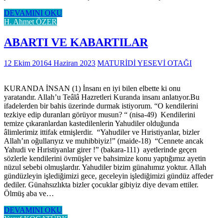
DEVAMINI OKU
H. Ahmet ÖZER
ABARTI VE KABARTILAR
12 Ekim 2016
4 Haziran 2023
MATURİDİ YESEVİ OTAĞI
KURANDA İNSAN (1) İnsanı en iyi bilen elbette ki onu
yaratandır. Allah’u Teâlâ Hazretleri Kuranda insanı anlatıyor.Bu
ifadelerden bir bahis üzerinde durmak istiyorum. “O kendilerini
tezkiye edip duranları görüyor musun? “ (nisa-49) Kendilerini
temize çıkaranlardan kastedilenlerin Yahudiler olduğunda
âlimlerimiz ittifak etmişlerdir. “Yahudiler ve Hıristiyanlar, bizler
Allah’ın oğullarıyız ve muhibbiyiz!” (maide-18) “Cennete ancak
Yahudi ve Hıristiyanlar girer !” (bakara-111) ayetlerinde geçen
sözlerle kendilerini övmüşler ve bahsimize konu yaptığımız ayetin
nüzul sebebi olmuşlardır. Yahudiler bizim günahımız yoktur. Allah
gündüzleyin işlediğimizi gece, geceleyin işlediğimizi gündüz affeder
dediler. Günahsızlıkta bizler çocuklar gibiyiz diye devam ettiler.
Ölmüş aba ve…
DEVAMINI OKU