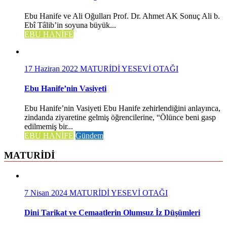
Ebu Hanife ve Ali Oğulları Prof. Dr. Ahmet AK Sonuç Ali b.
Ebî Tâlib’in soyuna büyük...
EBU HANİFE
17 Haziran 2022
MATURİDİ YESEVİ OTAĞI
Ebu Hanife’nin Vasiyeti
Ebu Hanife’nin Vasiyeti Ebu Hanife zehirlendiğini anlayınca,
zindanda ziyaretine gelmiş öğrencilerine, “Ölünce beni gasp
edilmemiş bir...
EBU HANİFE
Gündem
MATURİDİ
7 Nisan 2024
MATURİDİ YESEVİ OTAĞI
Dini Tarikat ve Cemaatlerin Olumsuz İz Düşümleri