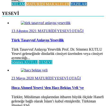
KELAM
MATURİDİ MAKALELER
YAZILAR
YESEVİ
13 Ağustos 2021
MATURİDİ YESEVİ OTAĞI
Türk Tasavvuf Anlayışı Yesevilik
Türk Tasavvuf Anlayışı Yesevilik Prof. Dr. Sönmez KUTLU
Yesevi geleneğinde dindarlık cinsiyet üzerinden veya cinsiyet
ayrımcılığı...
Sönmez KUTLU
YESEVİ
23 Mayıs 2020
MATURİDİ YESEVİ OTAĞI
Hoca Ahmed Yesevi ‘den Hacı Bektaş Veli ‘ye
Türkler, Müslüman oluşlarından itibaren büyük ölçüde Hanefi
geleneğe bağlı olarak İslam’ı kabul etmişlerdir. Türkistan
âlimleri Ebû...