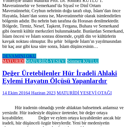
Yönleriyle İmam Mâturîdi Prof. Dr. Sönmez KUTLU 1.
Maveraünnehir ve Semerkand’da Siyasî ve Dinî Ortam
Maveraünnehir, Ceyhun nehrinin doğu tarafı olup, İslam’dan önce
Hayatıla, İslam’dan sonra ise, Maveraünnehir olarak isimlendirilen
bölgenin adıdır. Bu nehrin batı tarafına da Horasan denilmektedir.
Bölgede, Tirmiz, Nesef, Taşkent, Fergana, Buhara ve Semerkand
gibi önemli kültür merkezleri bulunmaktadır. Bunlardan Semerkand,
İslam öncesi ve İslam sonrası dönemde, çeşitli din ve kültürlerin
kavşak noktası olmuştur. Bu şehir bölgede İslam’ın yayılmasından
bir kaç asır gibi kısa süre sonra, İslam düşüncesinin…
DEVAMINI OKU
MATURİDİ
MATURİDİ-YESEVİ
Sönmez KUTLU
Değer Üretebilenler Hür İradeli Ahlaki
Eylemi Hayatın Ölçüsü Yapanlardır
14 Ekim 2016
4 Haziran 2023
MATURİDİ YESEVİ OTAĞI
Hür iradenin olmadığı yerde ahlaktan bahsetmek anlamsız ve
yersizdir. Hür iradesiyle düşünce üretenler, bir değer ortaya
koyabilirler. Değer ve eylem ortaya koyabilenler ancak hür
iradeli, hür düşünceli özgür bireylerdir. Yeni bir medeniyetin