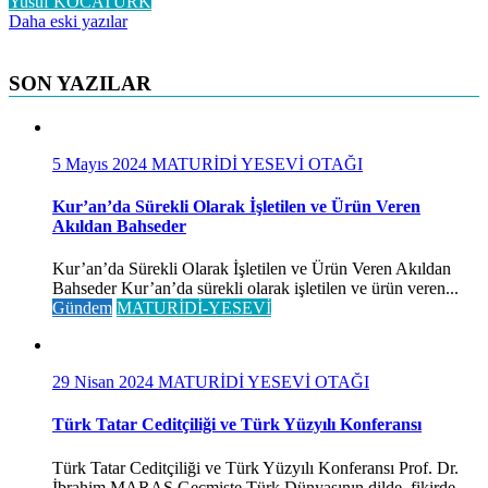
Yusuf KOCATÜRK
Yazı
Daha eski yazılar
gezinmesi
SON YAZILAR
5 Mayıs 2024
MATURİDİ YESEVİ OTAĞI
Kur’an’da Sürekli Olarak İşletilen ve Ürün Veren
Akıldan Bahseder
Kur’an’da Sürekli Olarak İşletilen ve Ürün Veren Akıldan
Bahseder Kur’an’da sürekli olarak işletilen ve ürün veren...
Gündem
MATURİDİ-YESEVİ
29 Nisan 2024
MATURİDİ YESEVİ OTAĞI
Türk Tatar Ceditçiliği ve Türk Yüzyılı Konferansı
Türk Tatar Ceditçiliği ve Türk Yüzyılı Konferansı Prof. Dr.
İbrahim MARAŞ Geçmişte Türk Dünyasının dilde, fikirde...