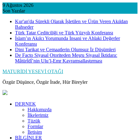
Skip
9 Ağustos 2026
to
Son Yazılar
content
Kur'an'da Sürekli Olarak İşletilen ve Ürün Veren Akıldan
Bahseder
Türk Tatar Ceditçiliği ve Türk Yüzyılı Konferansı
İslam’ın Akılcı Yorumunda İnsani ve Ahlaki Değerler
Konferansı
Dini Tarikat ve Cemaatlerin Olumsuz İz Düşümleri
De Facto Siyasal Otoriteden Meşru Siyasal İktidara:
Mâtürîdî’nin Ulu’l-Emr Kavramsallaştırması
MATURİDİ YESEVİ OTAĞI
Özgür Düşünce, Özgür İrade, Hür Bireyler
DERNEK
Hakkımızda
İlkelerimiz
Tüzük
Formlar
İletişim
BİLGİNLER