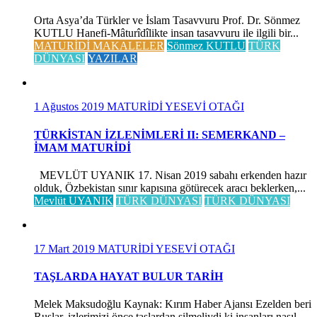
Orta Asya’da Türkler ve İslam Tasavvuru Prof. Dr. Sönmez
KUTLU Hanefi-Mâturîdîlikte insan tasavvuru ile ilgili bir...
MATURİDİ MAKALELER
Sönmez KUTLU
TÜRK
DÜNYASI
YAZILAR
1 Ağustos 2019
MATURİDİ YESEVİ OTAĞI
TÜRKİSTAN İZLENİMLERİ II: SEMERKAND –
İMAM MATURİDİ
MEVLÜT UYANIK 17. Nisan 2019 sabahı erkenden hazır
olduk, Özbekistan sınır kapısına götürecek aracı beklerken,...
Mevlüt UYANIK
TÜRK DÜNYASI
TÜRK DÜNYASI
17 Mart 2019
MATURİDİ YESEVİ OTAĞI
TAŞLARDA HAYAT BULUR TARİH
Melek Maksudoğlu Kaynak: Kırım Haber Ajansı Ezelden beri
Ruslar, izlerimizi önce taşlardan silmeliydi ki insanları nasıl...