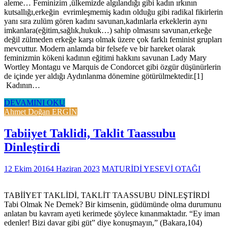
aleme… Feminizim ,ülkemizde algılandığı gibi kadın ırkının
kutsallığı,erkeğin evrimleşmemiş kadın olduğu gibi radikal fikirlerin
yanı sıra zulüm gören kadını savunan,kadınlarla erkeklerin aynı
imkanlara(eğitim,sağlık,hukuk…) sahip olmasını savunan,erkeğe
değil zülmeden erkeğe karşı olmak üzere çok farklı feminist grupları
mevcuttur. Modern anlamda bir felsefe ve bir hareket olarak
feminizmin kökeni kadının eğitimi hakkını savunan Lady Mary
Wortley Montagu ve Marquis de Condorcet gibi özgür düşünürlerin
de içinde yer aldığı Aydınlanma dönemine götürülmektedir.[1]
Kadının…
DEVAMINI OKU
Ahmet Doğan ERGİN
Tabiiyet Taklidi, Taklit Taassubu
Dinleştirdi
12 Ekim 2016
4 Haziran 2023
MATURİDİ YESEVİ OTAĞI
TABİİYET TAKLİDİ, TAKLİT TAASSUBU DİNLEŞTİRDİ
Tabi Olmak Ne Demek? Bir kimsenin, güdümünde olma durumunu
anlatan bu kavram ayeti kerimede şöylece kınanmaktadır. “Ey iman
edenler! Bizi davar gibi güt” diye konuşmayın,” (Bakara,104)