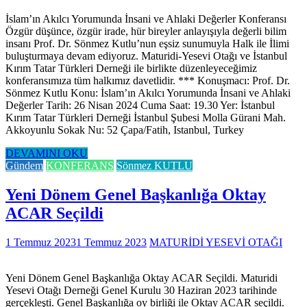
İslam’ın Akılcı Yorumunda İnsani ve Ahlaki Değerler Konferansı
Özgür düşünce, özgür irade, hür bireyler anlayışıyla değerli bilim
insanı Prof. Dr. Sönmez Kutlu’nun eşsiz sunumuyla Halk ile İlimi
buluşturmaya devam ediyoruz. Maturidi-Yesevi Otağı ve İstanbul
Kırım Tatar Türkleri Derneği ile birlikte düzenleyeceğimiz
konferansımıza tüm halkımız davetlidir. *** Konuşmacı: Prof. Dr.
Sönmez Kutlu Konu: İslam’ın Akılcı Yorumunda İnsani ve Ahlaki
Değerler Tarih: 26 Nisan 2024 Cuma Saat: 19.30 Yer: İstanbul
Kırım Tatar Türkleri Derneği İstanbul Şubesi Molla Gürani Mah.
Akkoyunlu Sokak Nu: 52 Çapa/Fatih, Istanbul, Turkey
DEVAMINI OKU
Gündem
KONFERANS
Sönmez KUTLU
Yeni Dönem Genel Başkanlığa Oktay
ACAR Seçildi
1 Temmuz 2023
1 Temmuz 2023
MATURİDİ YESEVİ OTAĞI
Yeni Dönem Genel Başkanlığa Oktay ACAR Seçildi. Maturidi
Yesevi Otağı Derneği Genel Kurulu 30 Haziran 2023 tarihinde
gerçekleşti. Genel Başkanlığa oy birliği ile Oktay ACAR seçildi.