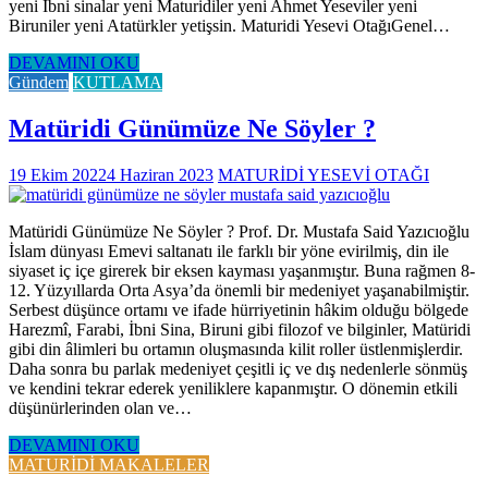
yeni İbni sinalar yeni Maturidiler yeni Ahmet Yeseviler yeni
Biruniler yeni Atatürkler yetişsin. Maturidi Yesevi OtağıGenel…
DEVAMINI OKU
Gündem
KUTLAMA
Matüridi Günümüze Ne Söyler ?
19 Ekim 2022
4 Haziran 2023
MATURİDİ YESEVİ OTAĞI
Matüridi Günümüze Ne Söyler ? Prof. Dr. Mustafa Said Yazıcıoğlu
İslam dünyası Emevi saltanatı ile farklı bir yöne evirilmiş, din ile
siyaset iç içe girerek bir eksen kayması yaşanmıştır. Buna rağmen 8-
12. Yüzyıllarda Orta Asya’da önemli bir medeniyet yaşanabilmiştir.
Serbest düşünce ortamı ve ifade hürriyetinin hâkim olduğu bölgede
Harezmî, Farabi, İbni Sina, Biruni gibi filozof ve bilginler, Matüridi
gibi din âlimleri bu ortamın oluşmasında kilit roller üstlenmişlerdir.
Daha sonra bu parlak medeniyet çeşitli iç ve dış nedenlerle sönmüş
ve kendini tekrar ederek yeniliklere kapanmıştır. O dönemin etkili
düşünürlerinden olan ve…
DEVAMINI OKU
MATURİDİ MAKALELER