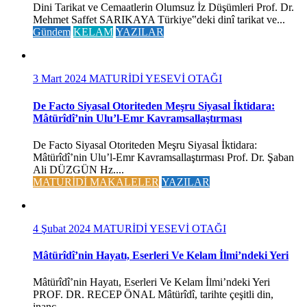
Dini Tarikat ve Cemaatlerin Olumsuz İz Düşümleri Prof. Dr.
Mehmet Saffet SARIKAYA Türkiye‟deki dinî tarikat ve...
Gündem
KELAM
YAZILAR
3 Mart 2024
MATURİDİ YESEVİ OTAĞI
De Facto Siyasal Otoriteden Meşru Siyasal İktidara:
Mâtürîdî’nin Ulu’l-Emr Kavramsallaştırması
De Facto Siyasal Otoriteden Meşru Siyasal İktidara:
Mâtürîdî’nin Ulu’l-Emr Kavramsallaştırması Prof. Dr. Şaban
Ali DÜZGÜN Hz....
MATURİDİ MAKALELER
YAZILAR
4 Şubat 2024
MATURİDİ YESEVİ OTAĞI
Mâtürîdî’nin Hayatı, Eserleri Ve Kelam İlmi’ndeki Yeri
Mâtürîdî’nin Hayatı, Eserleri Ve Kelam İlmi’ndeki Yeri
PROF. DR. RECEP ÖNAL Mâtürîdî, tarihte çeşitli din,
inanç,...