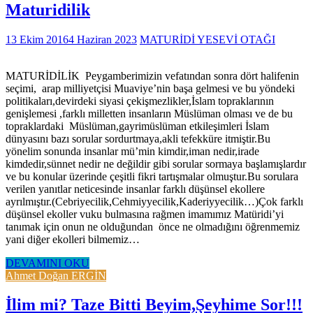
Maturidilik
13 Ekim 2016
4 Haziran 2023
MATURİDİ YESEVİ OTAĞI
MATURİDİLİK Peygamberimizin vefatından sonra dört halifenin
seçimi, arap milliyetçisi Muaviye’nin başa gelmesi ve bu yöndeki
politikaları,devirdeki siyasi çekişmezlikler,İslam topraklarının
genişlemesi ,farklı milletten insanların Müslüman olması ve de bu
topraklardaki Müslüman,gayrimüslüman etkileşimleri İslam
dünyasını bazı sorular sordurtmaya,akli tefekküre itmiştir.Bu
yönelim sonunda insanlar mü’min kimdir,iman nedir,irade
kimdedir,sünnet nedir ne değildir gibi sorular sormaya başlamışlardır
ve bu konular üzerinde çeşitli fikri tartışmalar olmuştur.Bu sorulara
verilen yanıtlar neticesinde insanlar farklı düşünsel ekollere
ayrılmıştır.(Cebriyecilik,Cehmiyyecilik,Kaderiyyecilik…)Çok farklı
düşünsel ekoller vuku bulmasına rağmen imamımız Matüridi’yi
tanımak için onun ne olduğundan önce ne olmadığını öğrenmemiz
yani diğer ekolleri bilmemiz…
DEVAMINI OKU
Ahmet Doğan ERGİN
İlim mi? Taze Bitti Beyim,Şeyhime Sor!!!