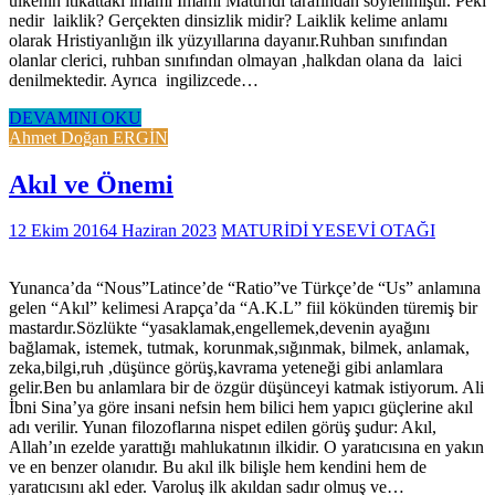
ülkenin itikattaki imamı İmamı Maturidi tarafından söylenmiştir. Peki
nedir laiklik? Gerçekten dinsizlik midir? Laiklik kelime anlamı
olarak Hristiyanlığın ilk yüzyıllarına dayanır.Ruhban sınıfından
olanlar clerici, ruhban sınıfından olmayan ,halkdan olana da laici
denilmektedir. Ayrıca ingilizcede…
DEVAMINI OKU
Ahmet Doğan ERGİN
Akıl ve Önemi
12 Ekim 2016
4 Haziran 2023
MATURİDİ YESEVİ OTAĞI
Yunanca’da “Nous”Latince’de “Ratio”ve Türkçe’de “Us” anlamına
gelen “Akıl” kelimesi Arapça’da “A.K.L” fiil kökünden türemiş bir
mastardır.Sözlükte “yasaklamak,engellemek,devenin ayağını
bağlamak, istemek, tutmak, korunmak,sığınmak, bilmek, anlamak,
zeka,bilgi,ruh ,düşünce görüş,kavrama yeteneği gibi anlamlara
gelir.Ben bu anlamlara bir de özgür düşünceyi katmak istiyorum. Ali
İbni Sina’ya göre insani nefsin hem bilici hem yapıcı güçlerine akıl
adı verilir. Yunan filozoflarına nispet edilen görüş şudur: Akıl,
Allah’ın ezelde yarattığı mahlukatının ilkidir. O yaratıcısına en yakın
ve en benzer olanıdır. Bu akıl ilk bilişle hem kendini hem de
yaratıcısını akl eder. Varoluş ilk akıldan sadır olmuş ve…