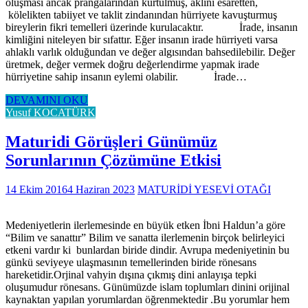
oluşması ancak prangalarından kurtulmuş, aklını esaretten,
kölelikten tabiiyet ve taklit zindanından hürriyete kavuşturmuş
bireylerin fikri temelleri üzerinde kurulacaktır. İrade, insanın
kimliğini niteleyen bir sıfattır. Eğer insanın irade hürriyeti varsa
ahlaklı varlık olduğundan ve değer algısından bahsedilebilir. Değer
üretmek, değer vermek doğru değerlendirme yapmak irade
hürriyetine sahip insanın eylemi olabilir. İrade…
DEVAMINI OKU
Yusuf KOCATÜRK
Maturidi Görüşleri Günümüz
Sorunlarının Çözümüne Etkisi
14 Ekim 2016
4 Haziran 2023
MATURİDİ YESEVİ OTAĞI
Medeniyetlerin ilerlemesinde en büyük etken İbni Haldun’a göre
“Bilim ve sanattır” Bilim ve sanatta ilerlemenin birçok belirleyici
etkeni vardır ki bunlardan biride dindir. Avrupa medeniyetinin bu
günkü seviyeye ulaşmasının temellerinden biride rönesans
hareketidir.Orjinal vahyin dışına çıkmış dini anlayışa tepki
oluşumudur rönesans. Günümüzde islam toplumları dinini orijinal
kaynaktan yapılan yorumlardan öğrenmektedir .Bu yorumlar hem