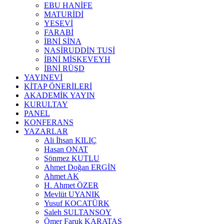
EBU HANİFE
MATURİDİ
YESEVİ
FARABİ
İBNİ SİNA
NASİRUDDİN TUSİ
İBNİ MİSKEVEYH
İBNİ RÜŞD
YAYINEVİ
KİTAP ÖNERİLERİ
AKADEMİK YAYIN
KURULTAY
PANEL
KONFERANS
YAZARLAR
Ali İhsan KILIÇ
Hasan ONAT
Sönmez KUTLU
Ahmet Doğan ERGİN
Ahmet AK
H. Ahmet ÖZER
Mevlüt UYANIK
Yusuf KOCATÜRK
Saleh SULTANSOY
Ömer Faruk KARATAŞ