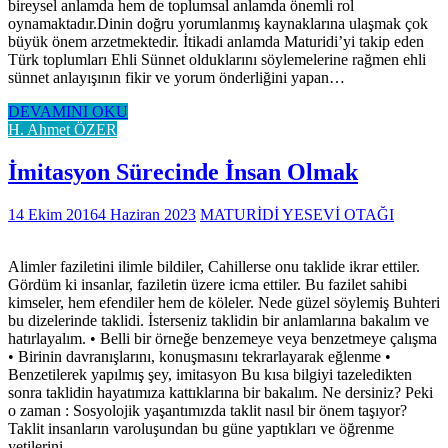
bireysel anlamda hem de toplumsal anlamda önemli rol
oynamaktadır.Dinin doğru yorumlanmış kaynaklarına ulaşmak çok
büyük önem arzetmektedir. İtikadi anlamda Maturidi’yi takip eden
Türk toplumları Ehli Sünnet olduklarını söylemelerine rağmen ehli
sünnet anlayışının fikir ve yorum önderliğini yapan…
DEVAMINI OKU
H. Ahmet ÖZER
İmitasyon Sürecinde İnsan Olmak
14 Ekim 2016
4 Haziran 2023
MATURİDİ YESEVİ OTAĞI
Alimler faziletini ilimle bildiler, Cahillerse onu taklide ikrar ettiler.
Gördüm ki insanlar, faziletin üzere icma ettiler. Bu fazilet sahibi
kimseler, hem efendiler hem de köleler. Nede güzel söylemiş Buhteri
bu dizelerinde taklidi. İsterseniz taklidin bir anlamlarına bakalım ve
hatırlayalım. • Belli bir örneğe benzemeye veya benzetmeye çalışma
• Birinin davranışlarını, konuşmasını tekrarlayarak eğlenme •
Benzetilerek yapılmış şey, imitasyon Bu kısa bilgiyi tazeledikten
sonra taklidin hayatımıza kattıklarına bir bakalım. Ne dersiniz? Peki
o zaman : Sosyolojik yaşantımızda taklit nasıl bir önem taşıyor?
Taklit insanların varoluşundan bu güne yaptıkları ve öğrenme
yetilerini…