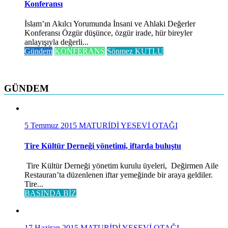
Konferansı
İslam’ın Akılcı Yorumunda İnsani ve Ahlaki Değerler
Konferansı Özgür düşünce, özgür irade, hür bireyler
anlayışıyla değerli...
Gündem
KONFERANS
Sönmez KUTLU
GÜNDEM
5 Temmuz 2015
MATURİDİ YESEVİ OTAĞI
Tire Kültür Derneği yönetimi, iftarda buluştu
Tire Kültür Derneği yönetim kurulu üyeleri, Değirmen Aile
Restauran’ta düzenlenen iftar yemeğinde bir araya geldiler.
Tire...
BASINDA BİZ
17 Haziran 2015
MATURİDİ YESEVİ OTAĞI