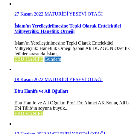
27 Kasım 2022
MATURİDİ YESEVİ OTAĞI
İslam’ın Yerelleştirilmesine Tepki Olarak Entelektüel
Milliyetçilik: Hanefilik Örneği
İslam’ın Yerelleştirilmesine Tepki Olarak Entelektüel
Milliyetçilik: Hanefilik Örneği Şaban Ali DÜZGÜN Özet İlk
fetihler sırasında İslam,...
EBU HANİFE
Gündem
18 Kasım 2022
MATURİDİ YESEVİ OTAĞI
Ebu Hanife ve Ali Oğulları
Ebu Hanife ve Ali Oğulları Prof. Dr. Ahmet AK Sonuç Ali b.
Ebî Tâlib’in soyuna büyük...
EBU HANİFE
17 Haziran 2022
MATURİDİ YESEVİ OTAĞI