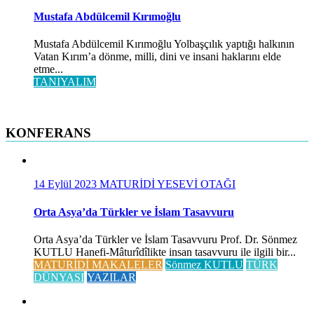
Mustafa Abdülcemil Kırımoğlu
Mustafa Abdülcemil Kırımoğlu Yolbaşçılık yaptığı halkının
Vatan Kırım’a dönme, milli, dini ve insani haklarını elde
etme...
TANIYALIM
KONFERANS
14 Eylül 2023
MATURİDİ YESEVİ OTAĞI
Orta Asya’da Türkler ve İslam Tasavvuru
Orta Asya’da Türkler ve İslam Tasavvuru Prof. Dr. Sönmez
KUTLU Hanefi-Mâturîdîlikte insan tasavvuru ile ilgili bir...
MATURİDİ MAKALELER
Sönmez KUTLU
TÜRK
DÜNYASI
YAZILAR