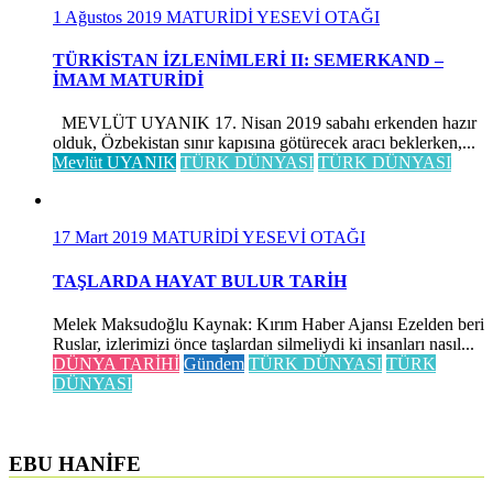
1 Ağustos 2019
MATURİDİ YESEVİ OTAĞI
TÜRKİSTAN İZLENİMLERİ II: SEMERKAND –
İMAM MATURİDİ
MEVLÜT UYANIK 17. Nisan 2019 sabahı erkenden hazır
olduk, Özbekistan sınır kapısına götürecek aracı beklerken,...
Mevlüt UYANIK
TÜRK DÜNYASI
TÜRK DÜNYASI
17 Mart 2019
MATURİDİ YESEVİ OTAĞI
TAŞLARDA HAYAT BULUR TARİH
Melek Maksudoğlu Kaynak: Kırım Haber Ajansı Ezelden beri
Ruslar, izlerimizi önce taşlardan silmeliydi ki insanları nasıl...
DÜNYA TARİHİ
Gündem
TÜRK DÜNYASI
TÜRK
DÜNYASI
EBU HANİFE