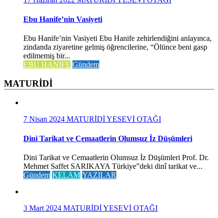
Ebu Hanife’nin Vasiyeti
Ebu Hanife’nin Vasiyeti Ebu Hanife zehirlendiğini anlayınca,
zindanda ziyaretine gelmiş öğrencilerine, “Ölünce beni gasp
edilmemiş bir...
EBU HANİFE
Gündem
MATURİDİ
7 Nisan 2024
MATURİDİ YESEVİ OTAĞI
Dini Tarikat ve Cemaatlerin Olumsuz İz Düşümleri
Dini Tarikat ve Cemaatlerin Olumsuz İz Düşümleri Prof. Dr.
Mehmet Saffet SARIKAYA Türkiye‟deki dinî tarikat ve...
Gündem
KELAM
YAZILAR
3 Mart 2024
MATURİDİ YESEVİ OTAĞI