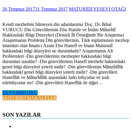
26 Temmuz 2017
31 Temmuz 2017
MATURİDİ YESEVİ OTAĞI
Kendi mezhebini bilmeyen din adamlarımız Doç. Dr. İkbal
VURUCU Din Görevlilerinin Ebu Hanife ve İmâm Mâturîdî
Hakkındaki Bilgi Düzeyleri (Denizli İli Örneğinde Bir Araştırma)
Araştırmanın Problemi Din görevlilerinin, Türk toplumunun mezhep
imamları olan İmam-ı Azam Ebu Hanefî ve İmam Maturudî
hakkındaki bilgi düzeyleri ne durumdadır? Araştırmanın Alt
Problemleri -Din görevlilerinin mezhepler hakkındaki bilgi
durumları nasıldır? -Din görevlilerinin Hanefî mezhebi hakkındaki
genel bilgi düzeyleri yeterli midir? -Din görevlilerinin Mâturîdîlik
hakkındaki genel bilgi düzeyleri yeterli midir? -Din görevlileri
Hanefîlik ve Mâturîdîlik arasındaki farkı biliyorlar ve izah
edebiliyorlar mı? -Din görevlileri Hanefîlik ile diğer…
DEVAMINI OKU
MATURİDİ MAKALELER
SON YAZILAR