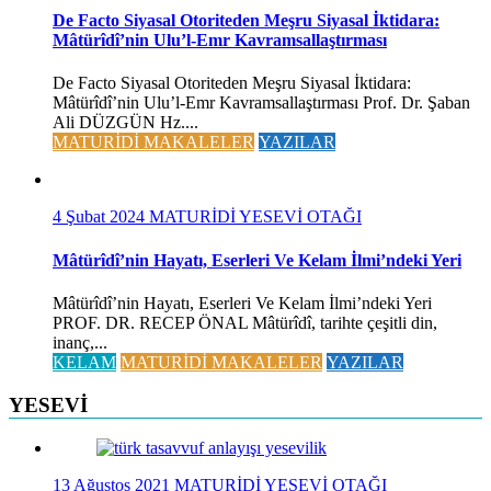
De Facto Siyasal Otoriteden Meşru Siyasal İktidara:
Mâtürîdî’nin Ulu’l-Emr Kavramsallaştırması
De Facto Siyasal Otoriteden Meşru Siyasal İktidara:
Mâtürîdî’nin Ulu’l-Emr Kavramsallaştırması Prof. Dr. Şaban
Ali DÜZGÜN Hz....
MATURİDİ MAKALELER
YAZILAR
4 Şubat 2024
MATURİDİ YESEVİ OTAĞI
Mâtürîdî’nin Hayatı, Eserleri Ve Kelam İlmi’ndeki Yeri
Mâtürîdî’nin Hayatı, Eserleri Ve Kelam İlmi’ndeki Yeri
PROF. DR. RECEP ÖNAL Mâtürîdî, tarihte çeşitli din,
inanç,...
KELAM
MATURİDİ MAKALELER
YAZILAR
YESEVİ
13 Ağustos 2021
MATURİDİ YESEVİ OTAĞI