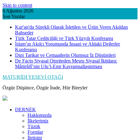
Skip to content
6 Ağustos 2026
Son Yazılar
Kur'an'da Sürekli Olarak İşletilen ve Ürün Veren Akıldan
Bahseder
Türk Tatar Ceditçiliği ve Türk Yüzyılı Konferansı
İslam’ın Akılcı Yorumunda İnsani ve Ahlaki Değerler
Konferansı
Dini Tarikat ve Cemaatlerin Olumsuz İz Düşümleri
De Facto Siyasal Otoriteden Meşru Siyasal İktidara:
Mâtürîdî’nin Ulu’l-Emr Kavramsallaştırması
MATURİDİ YESEVİ OTAĞI
Özgür Düşünce, Özgür İrade, Hür Bireyler
DERNEK
Hakkımızda
İlkelerimiz
Tüzük
Formlar
İletişim