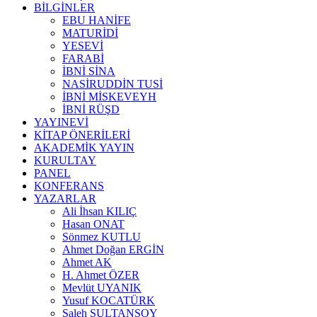
BİLGİNLER
EBU HANİFE
MATURİDİ
YESEVİ
FARABİ
İBNİ SİNA
NASİRUDDİN TUSİ
İBNİ MİSKEVEYH
İBNİ RÜŞD
YAYINEVİ
KİTAP ÖNERİLERİ
AKADEMİK YAYIN
KURULTAY
PANEL
KONFERANS
YAZARLAR
Ali İhsan KILIÇ
Hasan ONAT
Sönmez KUTLU
Ahmet Doğan ERGİN
Ahmet AK
H. Ahmet ÖZER
Mevlüt UYANIK
Yusuf KOCATÜRK
Saleh SULTANSOY