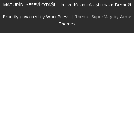
MATURİDİ YESEVİ OTAĞI - İlmi ve Kelami Araştırmalar Derneği
Proudly powered by WordPress
|
Theme: SuperMag by
Acme
Themes