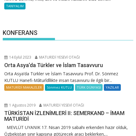
TANIYALIM
KONFERANS
14 Eylül 2023
MATURİDİ YESEVİ OTAĞI
Orta Asya’da Türkler ve İslam Tasavvuru
Orta Asya’da Türkler ve İslam Tasavvuru Prof. Dr. Sönmez
KUTLU Hanefi-Mâturîdîlikte insan tasavvuru ile ilgili bir...
MATURİDİ MAKALELER
Sönmez KUTLU
TÜRK DÜNYASI
YAZILAR
1 Ağustos 2019
MATURİDİ YESEVİ OTAĞI
TÜRKİSTAN İZLENİMLERİ II: SEMERKAND – İMAM
MATURİDİ
MEVLÜT UYANIK 17. Nisan 2019 sabahı erkenden hazır olduk,
Özbekistan sınır kapısına götürecek aracı beklerken,...