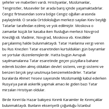
şehirler ve mabetleri vardı. Hristiyanlar, Müslümanlar,
Tengiristler, Museviler bir arada barış içinde yaşamaktadırlar.
Cengiz fırtınasından sonra bölge Cengiz oğulları arasında
paylaştırıldı. O sırada Ortdoksluğun merkezi sayılan Kiev beyliği
Tatarlar tarafından ezilmiş ve yok edilmiştir. Moskova o
zamanlar küçük bir kasaba iken Rusluğun merkezi Novgrod
Knezliği idi. Vladimir, Novgrad, Moskova vb. Knezlikler
parçalanmış halde bulunmaktaydı. Tatar Hanlarına vergi veren
bu Rus Knezleri Tatar esaretinden kurtuldukları gün bayramlar
ve yortular düzenlemişlerdir. Hatta bugün Avrupalı
sayılmamalarına Tatar esaretinde geçen yüzyıllara bahane
ederek bizden almış oldukları devlet sistemi, vergi sistemi ve
benzeri birçok şeyi unutmuşa benzemektedirler. Tatarlar
buralarda Ahmet Yesevi sayesinde Müslümanlığı kabul ederken
Rusya’ya paralı askerlik yapmak amacı ile giden bazı Tatar
mirzaları Hristiyan oldular.
Birde Kırım’da Hazar bakiyesi Kırımlı Karaimler ile Kırımçaklar
bulunmaktaydı. Bunların ekseriyetli çoğunluğu İstanbul