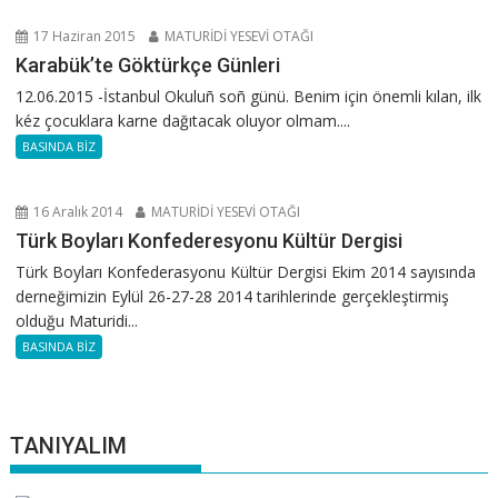
17 Haziran 2015
MATURİDİ YESEVİ OTAĞI
Karabük’te Göktürkçe Günleri
12.06.2015 -İstanbul Okuluñ soñ günü. Benim için önemli kılan, ilk
kéz çocuklara karne dağıtacak oluyor olmam....
BASINDA BİZ
16 Aralık 2014
MATURİDİ YESEVİ OTAĞI
Türk Boyları Konfederesyonu Kültür Dergisi
Türk Boyları Konfederasyonu Kültür Dergisi Ekim 2014 sayısında
derneğimizin Eylül 26-27-28 2014 tarihlerinde gerçekleştirmiş
olduğu Maturidi...
BASINDA BİZ
TANIYALIM