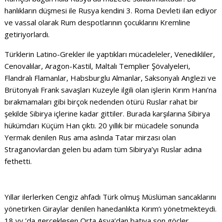
hanlıkların düşmesi ile Rusya kendini 3. Roma Devleti ilan ediyor
ve vassal olarak Rum despotlarının çocuklarını Kremline
getiriyorlardı.
Türklerin Latino-Grekler ile yaptıkları mücadeleler, Venedikliler,
Cenovalılar, Aragon-Kastil, Maltalı Templier Şövalyeleri,
Flandralı Flamanlar, Habsburglu Almanlar, Saksonyalı Anglezi ve
Brütonyalı Frank savaşları Kuzeyle ilgili olan işlerin Kırım Hanı’na
bırakmamaları gibi birçok nedenden ötürü Ruslar rahat bir
şekilde Sibirya içlerine kadar gittiler. Burada karşılarına Sibirya
hükümdarı Küçüm Han çıktı. 20 yıllık bir mücadele sonunda
Yermak denilen Rus ama aslında Tatar mirzası olan
Straganovlardan gelen bu adam tüm Sibirya’yı Ruslar adına
fethetti.
Yıllar ilerlerken Cengiz ahfadı Türk olmuş Müslüman sancaklarını
yönetirken Giraylar denilen hanedanlıkta Kırım’ı yönetmekteydi.
18 yy ’da gerçekleşen Orta Asya’dan batıya son göçler