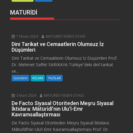
MATURİDİ
7 Nisan 2024
MATURİDİ YESEVİ OTAĞI
Dini Tarikat ve Cemaatlerin Olumsuz İz
Düşümleri
Dini Tarikat ve Cemaatlerin Olumsuz İz Düşümleri Prof.
Dr. Mehmet Saffet SARIKAYA Türkiye‟deki dinî tarikat
ve...
Gündem
KELAM
YAZILAR
3 Mart 2024
MATURİDİ YESEVİ OTAĞI
De Facto Siyasal Otoriteden Meşru Siyasal
İktidara: Mâtürîdî’nin Ulu’l-Emr
Kavramsallaştırması
De Facto Siyasal Otoriteden Meşru Siyasal İktidara:
Mâtürîdî’nin Ulu’l-Emr Kavramsallaştırması Prof. Dr.