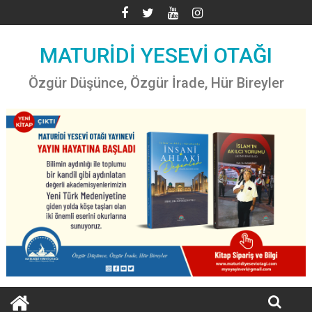
Skip
to
content
MATURİDİ YESEVİ OTAĞI
Özgür Düşünce, Özgür İrade, Hür Bireyler