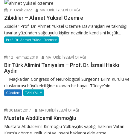
31 Ocak 2022
MATURİDİ YESEVİ OTAĞI
Zibidiler – Ahmet Yüksel Özemre
Zibidiler Prof. Dr. Ahmet Yüksel Özemre Davranışları ve takındığı
tavırlar yüzünden sağduyulu kişiler nezdinde kendisini küçük...
Prof. Dr. Ahmet Yüksel Özemre
12 Temmuz 2019
MATURİDİ YESEVİ OTAĞI
Bir Türk Alimini Tanıyalım – Prof. Dr. İsmail Hakkı
Aydın
Maçka’dan Congress of Neurological Surgeons Bilim Kurulu ve
uluslararası büyükelçiliğine uzanan bir hayat. Türkiye’nin...
Gündem
TANIYALIM
30 Mart 2017
MATURİDİ YESEVİ OTAĞI
Mustafa Abdülcemil Kırımoğlu
Mustafa Abdülcemil Kırımoğlu Yolbaşçılık yaptığı halkının Vatan
Kırım’a dönme, milli, dini ve insani haklarını elde etme...