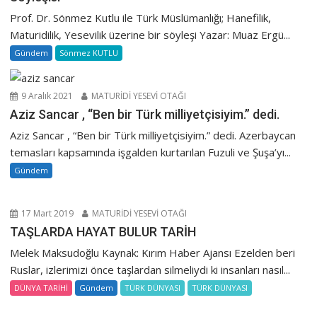
Prof. Dr. Sönmez Kutlu ile Türk Müslümanlığı; Hanefilik,
Maturidilik, Yesevilik üzerine bir söyleşi Yazar: Muaz Ergü...
Gündem
Sönmez KUTLU
9 Aralık 2021
MATURİDİ YESEVİ OTAĞI
Aziz Sancar , “Ben bir Türk milliyetçisiyim.” dedi.
Aziz Sancar , “Ben bir Türk milliyetçisiyim.” dedi. Azerbaycan
temasları kapsamında işgalden kurtarılan Fuzuli ve Şuşa’yı...
Gündem
17 Mart 2019
MATURİDİ YESEVİ OTAĞI
TAŞLARDA HAYAT BULUR TARİH
Melek Maksudoğlu Kaynak: Kırım Haber Ajansı Ezelden beri
Ruslar, izlerimizi önce taşlardan silmeliydi ki insanları nasıl...
DÜNYA TARİHİ
Gündem
TÜRK DÜNYASI
TÜRK DÜNYASI