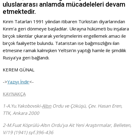
uluslararası anlamda mücadeleleri devam
etmektedir.
Kırım Tatarları 1991 yılından itibaren Türkistan diyarlarından
Kırım’a geri dönmeye başladılar. Ukrayna hükümeti bu inşalara
birçok sıkıntılar çıkararak yerleşmelerini engellemek amacı ile
birçok faaliyette bulundu. Tataristan ise bağımsızlığını ilan
etmesine ramak kalmışken Yeltsin’in yaptığı hamle ile şimdilik
Rusya’ya geri bağlandı.
KEREM GÜNAL
->
Yazıyı İndir
<-
KAYNAKÇA
1-A.Yu.Yakobovski-
Altın
Ordu ve Çöküşü, Çev. Hasan Eren,
TTK, Ankara 2000
2-M.Fuat Köprülü-Altın Ordu’ya Ait Yeni Araştırmalar, Belleten,
V/19 (1941) syf.396-436