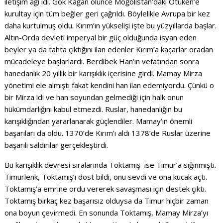
iletişim ağı idi. Gök Kağan ölünce Moğolistan’daki Ötüken’e
kurultay için tüm beğler geri çağrıldı. Böylelikle Avrupa bir kez
daha kurtulmuş oldu. Kırım’ın yükselişi işte bu yüzyıllarda başlar.
Altın-Orda devleti imperyal bir güç olduğunda isyan eden
beyler ya da tahta çıktığını ilan edenler Kırım’a kaçarlar oradan
mücadeleye başlarlardı. Berdibek Han’ın vefatından sonra
hanedanlık 20 yıllık bir karışıklık içerisine girdi. Mamay Mirza
yönetimi ele almıştı fakat kendini han ilan edemiyordu. Çünkü o
bir Mirza idi ve han soyundan gelmediği için halk onun
hükümdarlığını kabul etmezdi. Ruslar, hanedanlığın bu
karışıklığından yararlanarak güçlendiler. Mamay’ın önemli
başarıları da oldu. 1370’de Kırım’ı aldı 1378’de Ruslar üzerine
başarılı saldırılar gerçekleştirdi.
Bu karışıklık devresi sıralarında Toktamış ise Timur’a sığınmıştı.
Timurlenk, Toktamış’ı dost bildi, onu sevdi ve ona kucak açtı.
Toktamış’a emrine ordu vererek savaşması için destek çıktı.
Toktamış birkaç kez başarısız olduysa da Timur hiçbir zaman
ona boyun çevirmedi. En sonunda Toktamış, Mamay Mirza’yı