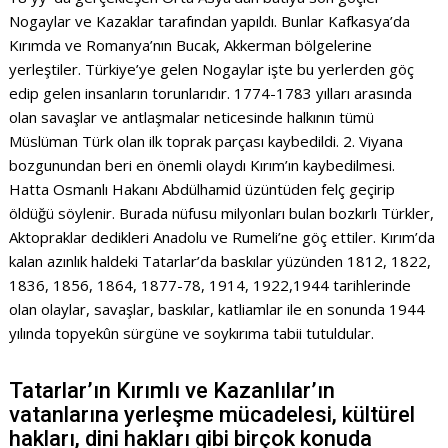
Nogaylar ve Kazaklar tarafından yapıldı. Bunlar Kafkasya’da
Kırımda ve Romanya’nın Bucak, Akkerman bölgelerine
yerleştiler. Türkiye’ye gelen Nogaylar işte bu yerlerden göç
edip gelen insanların torunlarıdır. 1774-1783 yılları arasında
olan savaşlar ve antlaşmalar neticesinde halkının tümü
Müslüman Türk olan ilk toprak parçası kaybedildi. 2. Viyana
bozgunundan beri en önemli olaydı Kırım’ın kaybedilmesi.
Hatta Osmanlı Hakanı Abdülhamid üzüntüden felç geçirip
öldüğü söylenir. Burada nüfusu milyonları bulan bozkırlı Türkler,
Aktopraklar dedikleri Anadolu ve Rumeli’ne göç ettiler. Kırım’da
kalan azınlık haldeki Tatarlar’da baskılar yüzünden 1812, 1822,
1836, 1856, 1864, 1877-78, 1914, 1922,1944 tarihlerinde
olan olaylar, savaşlar, baskılar, katliamlar ile en sonunda 1944
yılında topyekûn sürgüne ve soykırıma tabii tutuldular.
Tatarlar’ın Kırımlı ve Kazanlılar’ın
vatanlarına yerleşme mücadelesi, kültürel
hakları, dini hakları gibi birçok konuda