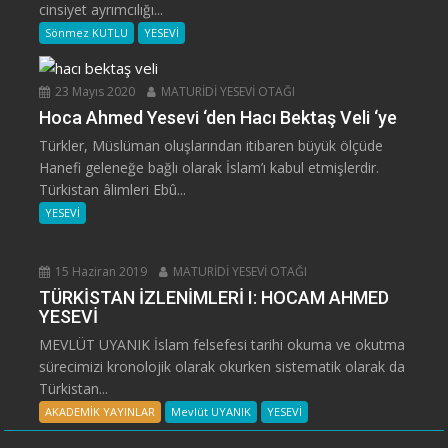
cinsiyet ayrımcılığı...
Sönmez KUTLU
YESEVİ
23 Mayıs 2020
MATURİDİ YESEVİ OTAĞI
Hoca Ahmed Yesevi ‘den Hacı Bektaş Veli ‘ye
Türkler, Müslüman oluşlarından itibaren büyük ölçüde
Hanefi geleneğe bağlı olarak İslam’ı kabul etmişlerdir.
Türkistan âlimleri Ebû...
YESEVİ
15 Haziran 2019
MATURİDİ YESEVİ OTAĞI
TÜRKİSTAN İZLENİMLERİ I: HOCAM AHMED
YESEVİ
MEVLÜT UYANIK İslam felsefesi tarihi okuma ve okutma
sürecimizi kronolojik olarak okurken sistematik olarak da
Türkistan...
AKADEMİK YAYINLAR
Mevlüt UYANIK
YESEVİ