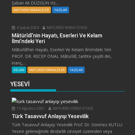
Şaban Ali DÜZGÜN Hz....
MATURİDİ MAKALELER
YAZILAR
4 Şubat 2024
MATURİDİ YESEVİ OTAĞI
Mâtürîdî’nin Hayatı, Eserleri Ve Kelam
İlmi’ndeki Yeri
Mâtürîdî’nin Hayatı, Eserleri Ve Kelam İlmi’ndeki Yeri
PROF. DR. RECEP ÖNAL Mâtürîdî, tarihte çeşitli din,
inanç,...
KELAM
MATURİDİ MAKALELER
YAZILAR
YESEVİ
13 Ağustos 2021
MATURİDİ YESEVİ OTAĞI
Türk Tasavvuf Anlayışı Yesevilik
Türk Tasavvuf Anlayışı Yesevilik Prof. Dr. Sönmez KUTLU
Yesevi geleneğinde dindarlık cinsiyet üzerinden veya