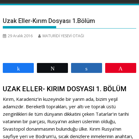
Uzak Eller-Kırım Dosyası 1.Bölüm
29 Aralık 2016
MATURİDİ YESEVİ OTAĞI
Paylaş
Tweetle
Paylaş
Pin
UZAK ELLER- KIRIM DOSYASI 1. BÖLÜM
Kırım, Karadeniz’in kuzeyinde bir yarım ada, bizim yeşil
adamızdır. Bereketli toprakları, yer altı ve toprak üstü
zenginlikleri ile tüm dünyanın dikkatini çeken Tatarlar’ın tarihi
vatanının bir parçası, Rusya’nın askeri üslerinin olduğu,
Sivastopol donanmasının bulunduğu ülke. Kırım Rusya’nın
sayfiye yeri ve Bodrum’u, sıcak denizlere inmelerinin anahtarı,