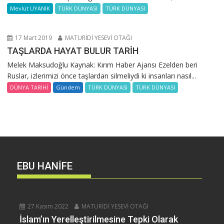
Mevlüt UYANIK
TÜRK DÜNYASI
TÜRK DÜNYASI
17 Mart 2019
MATURİDİ YESEVİ OTAĞI
TAŞLARDA HAYAT BULUR TARİH
Melek Maksudoğlu Kaynak: Kırım Haber Ajansı Ezelden beri
Ruslar, izlerimizi önce taşlardan silmeliydi ki insanları nasıl...
DÜNYA TARİHİ
Gündem
TÜRK DÜNYASI
TÜRK DÜNYASI
EBU HANİFE
27 Kasım 2022
MATURİDİ YESEVİ OTAĞI
İslam’ın Yerelleştirilmesine Tepki Olarak