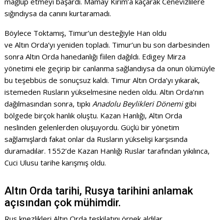
mağlup etmeyi başardı. Mamay Kırım’a kaçarak Cenevizlilere
sığındıysa da canını kurtaramadı.
Böylece Toktamış, Timur’un desteğiyle Han oldu
ve Altın Orda’yı yeniden topladı. Timur’un bu son darbesinden
sonra Altın Orda hanedanlığı fiilen dağıldı. Edigey Mirza
yönetimi ele geçirip bir canlanma sağlandıysa da onun ölümüyle
bu teşebbüs de sonuçsuz kaldı. Timur Altın Orda’yı yıkarak,
istemeden Rusların yükselmesine neden oldu. Altın Orda’nın
dağılmasından sonra, tıpkı
Anadolu Beylikleri Dönemi
gibi
bölgede birçok hanlık oluştu. Kazan Hanlığı, Altın Orda
neslinden gelenlerden oluşuyordu. Güçlü bir yönetim
sağlamışlardı fakat onlar da Rusların yükselişi karşısında
duramadılar. 1552’de Kazan Hanlığı Ruslar tarafından yıkılınca,
Cuci Ulusu tarihe karışmış oldu.
Altın Orda tarihi, Rusya tarihini anlamak
açısından çok mühimdir.
Rus knezlikleri Altın Orda teşkilatını örnek aldılar.