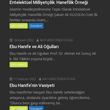
Entelektüel Milliyetçilik: Hanefilik Örneği
İslam’ın Yerelleştirilmesine Tepki Olarak Entelektüel
Milliyetçilik: Hanefilik Örneği Şaban Ali DÜZGÜN Özet İlk
fetihler sırasında İslam,...
EBU HANİFE
Gündem
18 Kasım 2022
MATURİDİ YESEVİ OTAĞI
Ebu Hanife ve Ali Oğulları
Ebu Hanife ve Ali Oğulları Prof. Dr. Ahmet AK Sonuç Ali
b. Ebî Tâlib’in soyuna büyük...
EBU HANİFE
17 Haziran 2022
MATURİDİ YESEVİ OTAĞI
Ebu Hanife’nin Vasiyeti
Ebu Hanife’nin Vasiyeti Ebu Hanife zehirlendiğini
anlayınca, zindanda ziyaretine gelmiş öğrencilerine,
“Ölünce beni gasp edilmemiş bir...
EBU HANİFE
Gündem