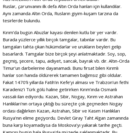
Ruslar,
çar
unvanını ilk defa Altın Orda hanları için kullandılar.
Aynı zamanda Altın Orda, Rusların giyim-kuşam tarzına da
tesirlerde bulundu.
Kırım’da bugün Abuzlar kayası denilen kutlu bir yer vardır.
Burada yüzlerce yıllık birçok tamgalar, tabınlar vardır. Bu
tamgaları tahta çıkan hükümdarlar ve urukların beyleri gelip
basarlardı. Tamgalar bize birçok şeyi anlatmaktadır. Soy, sop,
geçmiş, şecere, tapu, aidiyet, sancak, bayrak vb. dir. Altın-Orda
Timur’un darbelerine dayanamadı. Bunu fırsat bilen Kırımlı
hanlar son hanıda öldürerek tamamen bağımsız gibi oldular.
Fakat 1470’li yıllarda Fatih’in Kefe’yi alması ve Trabzon’un fethi
Karadeniz’i Türk gölü haline getirirken Kırım’ında Osmanlı
vassalı ilan ediyordu. Kazan, Sibir, Nogay, Kırım ve Astrahan
Hanlıkları’nın ortaya çıktığı bu süreçte çok geçmeden Nogay
ordası dağılırken Kazan, Astrahan, Sibir ve Kasım Hanlıkları
Rusya’nın elime geçiyordu. Devlet Giray Taht Algan zamanında
buna karşı koyamadıysa da Moskova’yı yakarak tarihe geçti.
Kamçısı bugün hala Rusya’da müzede saklanmaktadır. Bu