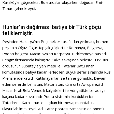
Karaköy’e göçecektir. Bu etnoslar oluşurken doğudan Emir
Timur gelmekteydi.
Hunlar’ın dağılması batıya bir Türk göçü
tetiklemiştir.
Peşinden Hazarya’nın Peçenekler tarafından yıkılması, hemen
peşi sıra Oğuz-Ogur-Kıpçak göçleri ile Romanya, Bulgarya,
Rodop bölgesi, Macar ovaları Karpatya Türkleşmeye başladı.
Cengiz fırtınasında kalmıştık. Kalka savaşında birleşik Türk Rus
ordusunun Subutay’a yenilmesi ile Tatarlar Batu Khan
komutasında batıya kadar ilerlediler. Büyük sefer sırasında Rus
Prensleride katıldı. Katılmayanlar ise tarihe gömüldü. Devam
eden seferde Lehistan, Macaristan, tüm orta Avrupa ezildi.
Macar Kralı Bela Venedik kalyateleri ile Adriyatikte bir adaya
kaçana kadar kovalandı. Posta sistemini kurdukları için
Tatarlarda Karakurum’dan çıkan bir mesaj muhatabına
ulaştırılabilmekteydi. Atlı Tatar postası zamanının en önemli