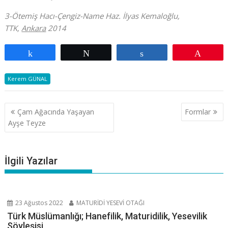
3-Ötemiş Hacı-Çengiz-Name Haz. İlyas Kemaloğlu,
TTK,
Ankara
2014
Paylaş
Tweetle
Paylaş
Pin
Kerem GÜNAL
Yazı
Çam Ağacında Yaşayan
Formlar
gezinmesi
Ayşe Teyze
İlgili Yazılar
23 Ağustos 2022
MATURİDİ YESEVİ OTAĞI
Türk Müslümanlığı; Hanefilik, Maturidilik, Yesevilik
Söyleşisi