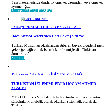
Yesevi geleneğinde dindarlık cinsiyet üzerinden veya cinsiyet
ayrımcılığı...
Sönmez KUTLU
YESEVİ
23 Mayıs 2020
MATURİDİ YESEVİ OTAĞI
Hoca Ahmed Yesevi ‘den Hacı Bektaş Veli ‘ye
Türkler, Müslüman oluşlarından itibaren büyük ölçüde Hanefi
geleneğe bağlı olarak İslam’ı kabul etmişlerdir. Türkistan
âlimleri Ebû...
YESEVİ
15 Haziran 2019
MATURİDİ YESEVİ OTAĞI
TÜRKİSTAN İZLENİMLERİ I: HOCAM AHMED
YESEVİ
MEVLÜT UYANIK İslam felsefesi tarihi okuma ve okutma
sürecimizi kronolojik olarak okurken sistematik olarak da
Türkistan...