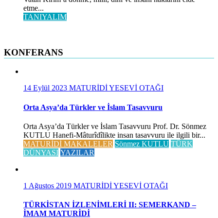
etme...
TANIYALIM
KONFERANS
14 Eylül 2023
MATURİDİ YESEVİ OTAĞI
Orta Asya’da Türkler ve İslam Tasavvuru
Orta Asya’da Türkler ve İslam Tasavvuru Prof. Dr. Sönmez
KUTLU Hanefi-Mâturîdîlikte insan tasavvuru ile ilgili bir...
MATURİDİ MAKALELER
Sönmez KUTLU
TÜRK
DÜNYASI
YAZILAR
1 Ağustos 2019
MATURİDİ YESEVİ OTAĞI
TÜRKİSTAN İZLENİMLERİ II: SEMERKAND –
İMAM MATURİDİ