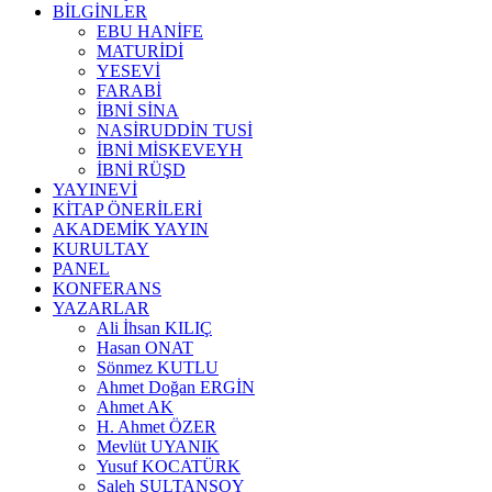
BİLGİNLER
EBU HANİFE
MATURİDİ
YESEVİ
FARABİ
İBNİ SİNA
NASİRUDDİN TUSİ
İBNİ MİSKEVEYH
İBNİ RÜŞD
YAYINEVİ
KİTAP ÖNERİLERİ
AKADEMİK YAYIN
KURULTAY
PANEL
KONFERANS
YAZARLAR
Ali İhsan KILIÇ
Hasan ONAT
Sönmez KUTLU
Ahmet Doğan ERGİN
Ahmet AK
H. Ahmet ÖZER
Mevlüt UYANIK
Yusuf KOCATÜRK
Saleh SULTANSOY