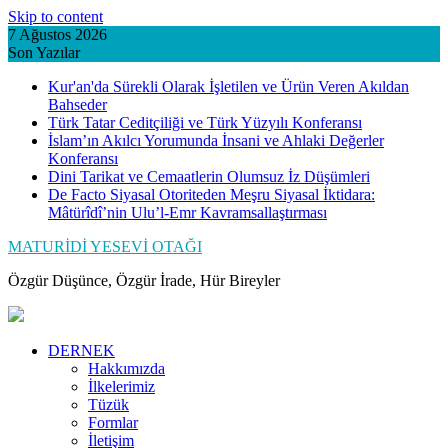
Skip to content
7 Ağustos 2026
Son Yazılar
Kur'an'da Sürekli Olarak İşletilen ve Ürün Veren Akıldan
Bahseder
Türk Tatar Ceditçiliği ve Türk Yüzyılı Konferansı
İslam’ın Akılcı Yorumunda İnsani ve Ahlaki Değerler
Konferansı
Dini Tarikat ve Cemaatlerin Olumsuz İz Düşümleri
De Facto Siyasal Otoriteden Meşru Siyasal İktidara:
Mâtürîdî’nin Ulu’l-Emr Kavramsallaştırması
MATURİDİ YESEVİ OTAĞI
Özgür Düşünce, Özgür İrade, Hür Bireyler
DERNEK
Hakkımızda
İlkelerimiz
Tüzük
Formlar
İletişim