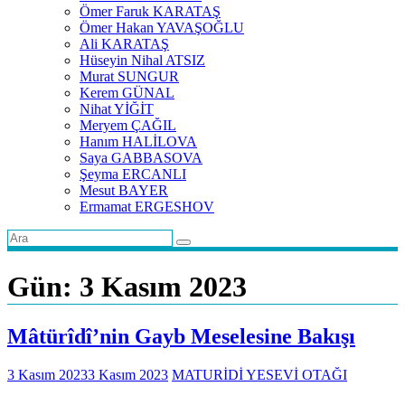
Ömer Faruk KARATAŞ
Ömer Hakan YAVAŞOĞLU
Ali KARATAŞ
Hüseyin Nihal ATSIZ
Murat SUNGUR
Kerem GÜNAL
Nihat YİĞİT
Meryem ÇAĞIL
Hanım HALİLOVA
Saya GABBASOVA
Şeyma ERCANLI
Mesut BAYER
Ermamat ERGESHOV
Gün:
3 Kasım 2023
Mâtürîdî’nin Gayb Meselesine Bakışı
3 Kasım 2023
3 Kasım 2023
MATURİDİ YESEVİ OTAĞI