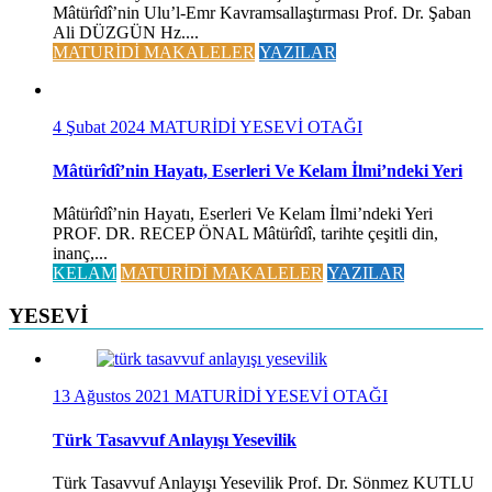
Mâtürîdî’nin Ulu’l-Emr Kavramsallaştırması Prof. Dr. Şaban
Ali DÜZGÜN Hz....
MATURİDİ MAKALELER
YAZILAR
4 Şubat 2024
MATURİDİ YESEVİ OTAĞI
Mâtürîdî’nin Hayatı, Eserleri Ve Kelam İlmi’ndeki Yeri
Mâtürîdî’nin Hayatı, Eserleri Ve Kelam İlmi’ndeki Yeri
PROF. DR. RECEP ÖNAL Mâtürîdî, tarihte çeşitli din,
inanç,...
KELAM
MATURİDİ MAKALELER
YAZILAR
YESEVİ
13 Ağustos 2021
MATURİDİ YESEVİ OTAĞI
Türk Tasavvuf Anlayışı Yesevilik
Türk Tasavvuf Anlayışı Yesevilik Prof. Dr. Sönmez KUTLU