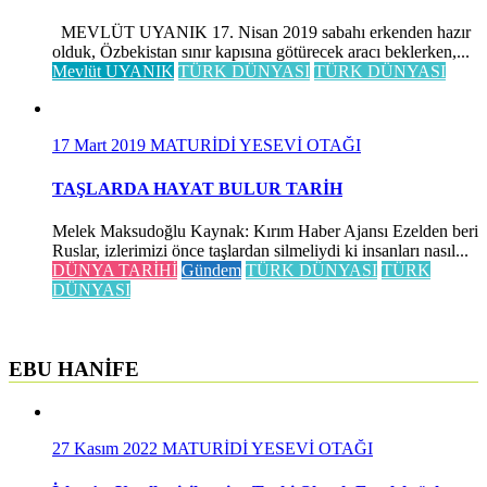
MEVLÜT UYANIK 17. Nisan 2019 sabahı erkenden hazır
olduk, Özbekistan sınır kapısına götürecek aracı beklerken,...
Mevlüt UYANIK
TÜRK DÜNYASI
TÜRK DÜNYASI
17 Mart 2019
MATURİDİ YESEVİ OTAĞI
TAŞLARDA HAYAT BULUR TARİH
Melek Maksudoğlu Kaynak: Kırım Haber Ajansı Ezelden beri
Ruslar, izlerimizi önce taşlardan silmeliydi ki insanları nasıl...
DÜNYA TARİHİ
Gündem
TÜRK DÜNYASI
TÜRK
DÜNYASI
EBU HANİFE
27 Kasım 2022
MATURİDİ YESEVİ OTAĞI