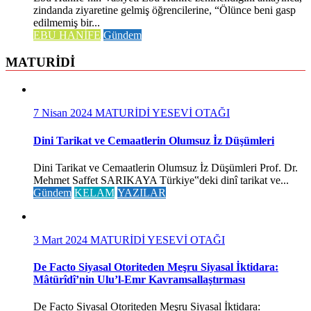
zindanda ziyaretine gelmiş öğrencilerine, “Ölünce beni gasp
edilmemiş bir...
EBU HANİFE
Gündem
MATURİDİ
7 Nisan 2024
MATURİDİ YESEVİ OTAĞI
Dini Tarikat ve Cemaatlerin Olumsuz İz Düşümleri
Dini Tarikat ve Cemaatlerin Olumsuz İz Düşümleri Prof. Dr.
Mehmet Saffet SARIKAYA Türkiye‟deki dinî tarikat ve...
Gündem
KELAM
YAZILAR
3 Mart 2024
MATURİDİ YESEVİ OTAĞI
De Facto Siyasal Otoriteden Meşru Siyasal İktidara:
Mâtürîdî’nin Ulu’l-Emr Kavramsallaştırması
De Facto Siyasal Otoriteden Meşru Siyasal İktidara: