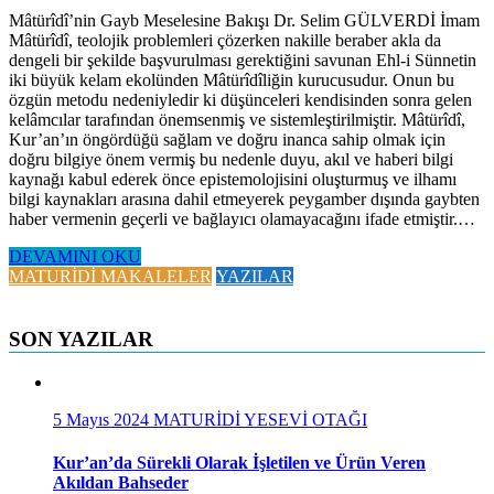
Mâtürîdî’nin Gayb Meselesine Bakışı Dr. Selim GÜLVERDİ İmam
Mâtürîdî, teolojik problemleri çözerken nakille beraber akla da
dengeli bir şekilde başvurulması gerektiğini savunan Ehl-i Sünnetin
iki büyük kelam ekolünden Mâtürîdîliğin kurucusudur. Onun bu
özgün metodu nedeniyledir ki düşünceleri kendisinden sonra gelen
kelâmcılar tarafından önemsenmiş ve sistemleştirilmiştir. Mâtürîdî,
Kur’an’ın öngördüğü sağlam ve doğru inanca sahip olmak için
doğru bilgiye önem vermiş bu nedenle duyu, akıl ve haberi bilgi
kaynağı kabul ederek önce epistemolojisini oluşturmuş ve ilhamı
bilgi kaynakları arasına dahil etmeyerek peygamber dışında gaybten
haber vermenin geçerli ve bağlayıcı olamayacağını ifade etmiştir.…
DEVAMINI OKU
MATURİDİ MAKALELER
YAZILAR
SON YAZILAR
5 Mayıs 2024
MATURİDİ YESEVİ OTAĞI
Kur’an’da Sürekli Olarak İşletilen ve Ürün Veren
Akıldan Bahseder