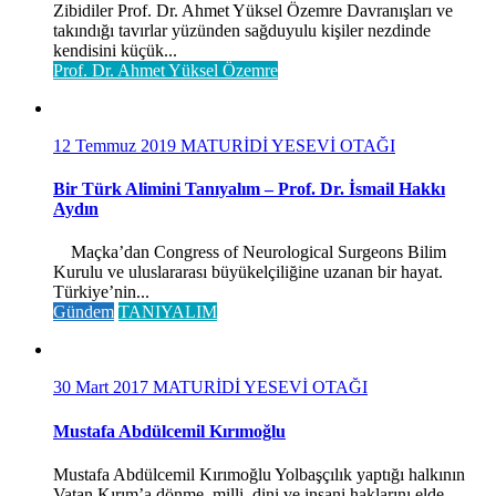
Zibidiler Prof. Dr. Ahmet Yüksel Özemre Davranışları ve
takındığı tavırlar yüzünden sağduyulu kişiler nezdinde
kendisini küçük...
Prof. Dr. Ahmet Yüksel Özemre
12 Temmuz 2019
MATURİDİ YESEVİ OTAĞI
Bir Türk Alimini Tanıyalım – Prof. Dr. İsmail Hakkı
Aydın
Maçka’dan Congress of Neurological Surgeons Bilim
Kurulu ve uluslararası büyükelçiliğine uzanan bir hayat.
Türkiye’nin...
Gündem
TANIYALIM
30 Mart 2017
MATURİDİ YESEVİ OTAĞI
Mustafa Abdülcemil Kırımoğlu
Mustafa Abdülcemil Kırımoğlu Yolbaşçılık yaptığı halkının
Vatan Kırım’a dönme, milli, dini ve insani haklarını elde