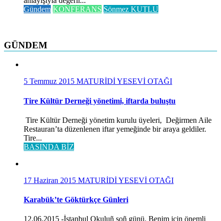
anlayışıyla değerli...
Gündem
KONFERANS
Sönmez KUTLU
GÜNDEM
5 Temmuz 2015
MATURİDİ YESEVİ OTAĞI
Tire Kültür Derneği yönetimi, iftarda buluştu
Tire Kültür Derneği yönetim kurulu üyeleri, Değirmen Aile
Restauran’ta düzenlenen iftar yemeğinde bir araya geldiler.
Tire...
BASINDA BİZ
17 Haziran 2015
MATURİDİ YESEVİ OTAĞI
Karabük’te Göktürkçe Günleri
12.06.2015 -İstanbul Okuluñ soñ günü. Benim için önemli