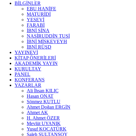
BİLGİNLER
EBU HANİFE
MATURİDİ
YESEVİ
FARABİ
İBNİ SİNA
NASİRUDDİN TUSİ
İBNİ MİSKEVEYH
İBNİ RÜŞD
YAYINEVİ
KİTAP ÖNERİLERİ
AKADEMİK YAYIN
KURULTAY
PANEL
KONFERANS
YAZARLAR
Ali İhsan KILIÇ
Hasan ONAT
Sönmez KUTLU
Ahmet Doğan ERGİN
Ahmet AK
H. Ahmet ÖZER
Mevlüt UYANIK
Yusuf KOCATÜRK
Saleh SULTANSOY