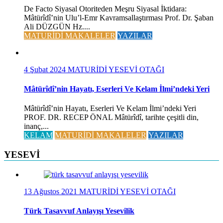
De Facto Siyasal Otoriteden Meşru Siyasal İktidara:
Mâtürîdî’nin Ulu’l-Emr Kavramsallaştırması Prof. Dr. Şaban
Ali DÜZGÜN Hz....
MATURİDİ MAKALELER
YAZILAR
4 Şubat 2024
MATURİDİ YESEVİ OTAĞI
Mâtürîdî’nin Hayatı, Eserleri Ve Kelam İlmi’ndeki Yeri
Mâtürîdî’nin Hayatı, Eserleri Ve Kelam İlmi’ndeki Yeri
PROF. DR. RECEP ÖNAL Mâtürîdî, tarihte çeşitli din,
inanç,...
KELAM
MATURİDİ MAKALELER
YAZILAR
YESEVİ
13 Ağustos 2021
MATURİDİ YESEVİ OTAĞI
Türk Tasavvuf Anlayışı Yesevilik