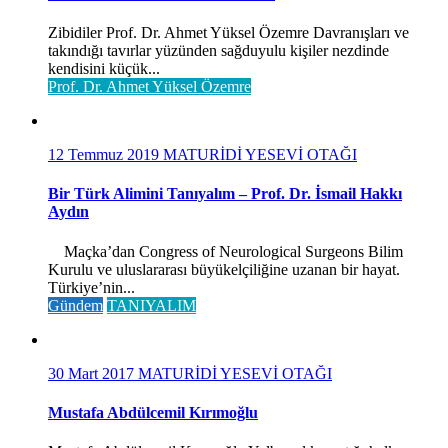
Zibidiler Prof. Dr. Ahmet Yüksel Özemre Davranışları ve
takındığı tavırlar yüzünden sağduyulu kişiler nezdinde
kendisini küçük...
Prof. Dr. Ahmet Yüksel Özemre
12 Temmuz 2019
MATURİDİ YESEVİ OTAĞI
Bir Türk Alimini Tanıyalım – Prof. Dr. İsmail Hakkı
Aydın
Maçka’dan Congress of Neurological Surgeons Bilim
Kurulu ve uluslararası büyükelçiliğine uzanan bir hayat.
Türkiye’nin...
Gündem
TANIYALIM
30 Mart 2017
MATURİDİ YESEVİ OTAĞI
Mustafa Abdülcemil Kırımoğlu