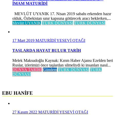
İMAM MATURİDİ
MEVLÜT UYANIK 17. Nisan 2019 sabahı erkenden hazır
olduk, Özbekistan sınır kapısına götürecek aracı beklerken,...
Mevlüt UYANIK
TÜRK DÜNYASI
TÜRK DÜNYASI
17 Mart 2019
MATURİDİ YESEVİ OTAĞI
TAŞLARDA HAYAT BULUR TARİH
Melek Maksudoğlu Kaynak: Kırım Haber Ajansı Ezelden beri
Ruslar, izlerimizi önce taşlardan silmeliydi ki insanları nasıl...
DÜNYA TARİHİ
Gündem
TÜRK DÜNYASI
TÜRK
DÜNYASI
EBU HANİFE
27 Kasım 2022
MATURİDİ YESEVİ OTAĞI