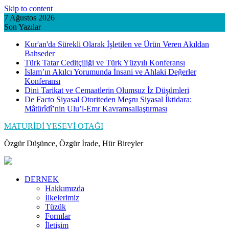
Skip to content
7 Ağustos 2026
Son Yazılar
Kur'an'da Sürekli Olarak İşletilen ve Ürün Veren Akıldan
Bahseder
Türk Tatar Ceditçiliği ve Türk Yüzyılı Konferansı
İslam’ın Akılcı Yorumunda İnsani ve Ahlaki Değerler
Konferansı
Dini Tarikat ve Cemaatlerin Olumsuz İz Düşümleri
De Facto Siyasal Otoriteden Meşru Siyasal İktidara:
Mâtürîdî’nin Ulu’l-Emr Kavramsallaştırması
MATURİDİ YESEVİ OTAĞI
Özgür Düşünce, Özgür İrade, Hür Bireyler
DERNEK
Hakkımızda
İlkelerimiz
Tüzük
Formlar
İletişim