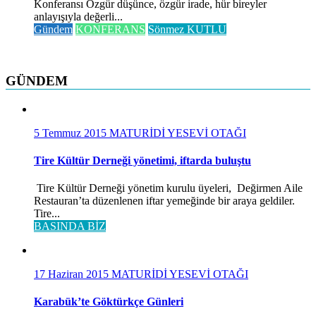
Konferansı Özgür düşünce, özgür irade, hür bireyler
anlayışıyla değerli...
Gündem
KONFERANS
Sönmez KUTLU
GÜNDEM
5 Temmuz 2015
MATURİDİ YESEVİ OTAĞI
Tire Kültür Derneği yönetimi, iftarda buluştu
Tire Kültür Derneği yönetim kurulu üyeleri, Değirmen Aile
Restauran’ta düzenlenen iftar yemeğinde bir araya geldiler.
Tire...
BASINDA BİZ
17 Haziran 2015
MATURİDİ YESEVİ OTAĞI
Karabük’te Göktürkçe Günleri