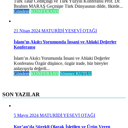
Türk Tatar Ceditçiliği ve Türk Yüzyılı Konferansı Prof. Dr.
İbrahim MARAŞ Geçmişte Türk Dünyasının dilde, fikirde...
Gündem
KONFERANS
21 Nisan 2024
MATURİDİ YESEVİ OTAĞI
İslam’ın Akılcı Yorumunda İnsani ve Ahlaki Değerler
Konferansı
İslam’ın Akılcı Yorumunda İnsani ve Ahlaki Değerler
Konferansı Özgür düşünce, özgür irade, hür bireyler
anlayışıyla değerli...
Gündem
KONFERANS
Sönmez KUTLU
SON YAZILAR
5 Mayıs 2024
MATURİDİ YESEVİ OTAĞI
Kur’an’da Sürekli Olarak İşletilen ve Ürün Veren