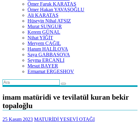
Ömer Faruk KARATAŞ
Ömer Hakan YAVAŞOĞLU
Ali KARATAŞ
Hüseyin Nihal ATSIZ
Murat SUNGUR
Kerem GÜNAL
Nihat YİĞİT
Meryem ÇAĞIL
Hanım HALİLOVA
Saya GABBASOVA
Şeyma ERCANLI
Mesut BAYER
Ermamat ERGESHOV
imam matüridi ve tevilatül kuran bekir
topaloğlu
25 Kasım 2023
MATURİDİ YESEVİ OTAĞI