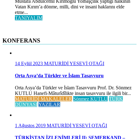
Mustafa Abdülcemil Kırımoğlu Yolbaşçılık yaptığı halkının
Vatan Kırım’a dönme, milli, dini ve insani haklarını elde
etme...
TANIYALIM
KONFERANS
14 Eylül 2023
MATURİDİ YESEVİ OTAĞI
Orta Asya’da Türkler ve İslam Tasavvuru
Orta Asya’da Türkler ve İslam Tasavvuru Prof. Dr. Sönmez
KUTLU Hanefi-Mâturîdîlikte insan tasavvuru ile ilgili bir...
MATURİDİ MAKALELER
Sönmez KUTLU
TÜRK
DÜNYASI
YAZILAR
1 Ağustos 2019
MATURİDİ YESEVİ OTAĞI
TÜRKİSTAN İZLENİMLERİ II: SEMERKAND –