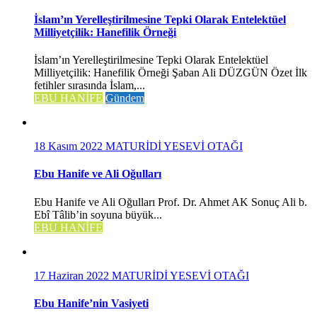
İslam’ın Yerelleştirilmesine Tepki Olarak Entelektüel
Milliyetçilik: Hanefilik Örneği
İslam’ın Yerelleştirilmesine Tepki Olarak Entelektüel
Milliyetçilik: Hanefilik Örneği Şaban Ali DÜZGÜN Özet İlk
fetihler sırasında İslam,...
EBU HANİFE
Gündem
18 Kasım 2022
MATURİDİ YESEVİ OTAĞI
Ebu Hanife ve Ali Oğulları
Ebu Hanife ve Ali Oğulları Prof. Dr. Ahmet AK Sonuç Ali b.
Ebî Tâlib’in soyuna büyük...
EBU HANİFE
17 Haziran 2022
MATURİDİ YESEVİ OTAĞI
Ebu Hanife’nin Vasiyeti