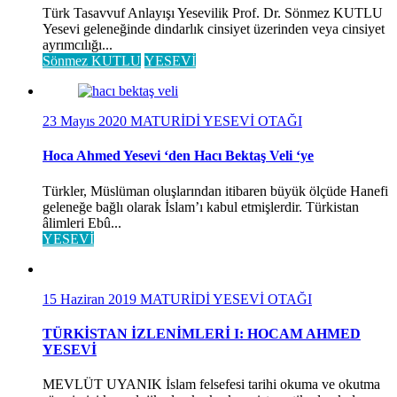
Türk Tasavvuf Anlayışı Yesevilik Prof. Dr. Sönmez KUTLU
Yesevi geleneğinde dindarlık cinsiyet üzerinden veya cinsiyet
ayrımcılığı...
Sönmez KUTLU
YESEVİ
23 Mayıs 2020
MATURİDİ YESEVİ OTAĞI
Hoca Ahmed Yesevi ‘den Hacı Bektaş Veli ‘ye
Türkler, Müslüman oluşlarından itibaren büyük ölçüde Hanefi
geleneğe bağlı olarak İslam’ı kabul etmişlerdir. Türkistan
âlimleri Ebû...
YESEVİ
15 Haziran 2019
MATURİDİ YESEVİ OTAĞI
TÜRKİSTAN İZLENİMLERİ I: HOCAM AHMED
YESEVİ
MEVLÜT UYANIK İslam felsefesi tarihi okuma ve okutma