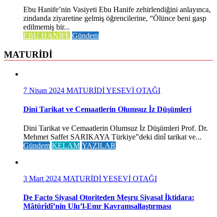
Ebu Hanife’nin Vasiyeti Ebu Hanife zehirlendiğini anlayınca,
zindanda ziyaretine gelmiş öğrencilerine, “Ölünce beni gasp
edilmemiş bir...
EBU HANİFE
Gündem
MATURİDİ
7 Nisan 2024
MATURİDİ YESEVİ OTAĞI
Dini Tarikat ve Cemaatlerin Olumsuz İz Düşümleri
Dini Tarikat ve Cemaatlerin Olumsuz İz Düşümleri Prof. Dr.
Mehmet Saffet SARIKAYA Türkiye‟deki dinî tarikat ve...
Gündem
KELAM
YAZILAR
3 Mart 2024
MATURİDİ YESEVİ OTAĞI
De Facto Siyasal Otoriteden Meşru Siyasal İktidara:
Mâtürîdî’nin Ulu’l-Emr Kavramsallaştırması