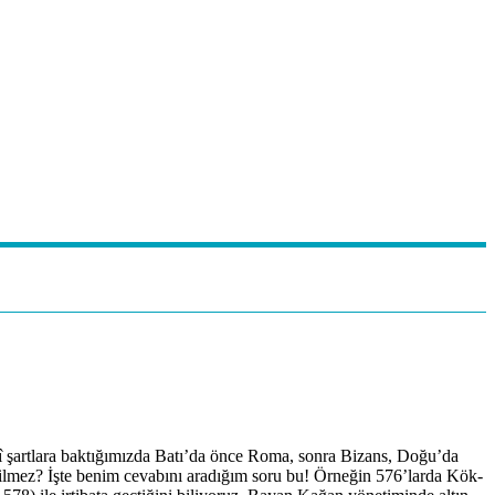
î şartlara baktığımızda Batı’da önce Roma, sonra Bizans, Doğu’da
edilmez? İşte benim cevabını aradığım soru bu! Örneğin 576’larda Kök-