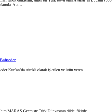
ı tehdit ettiklerini, diğer bir Türk boyu olan Avarlar’ın I. Justin’(565
u anlamda Ata…
 Bahseder
der Kur’an’da sürekli olarak işletilen ve ürün veren...
brahim MARAŞ Geçmişte Türk Dünyasının dilde, fikirde...