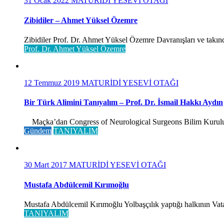
31 Ocak 2022
MATURİDİ YESEVİ OTAĞI
Zibidiler – Ahmet Yüksel Özemre
Zibidiler Prof. Dr. Ahmet Yüksel Özemre Davranışları ve takınd
Prof. Dr. Ahmet Yüksel Özemre
12 Temmuz 2019
MATURİDİ YESEVİ OTAĞI
Bir Türk Alimini Tanıyalım – Prof. Dr. İsmail Hakkı Aydın
Maçka’dan Congress of Neurological Surgeons Bilim Kurulu ve 
Gündem
TANIYALIM
30 Mart 2017
MATURİDİ YESEVİ OTAĞI
Mustafa Abdülcemil Kırımoğlu
Mustafa Abdülcemil Kırımoğlu Yolbaşçılık yaptığı halkının Vatan
TANIYALIM