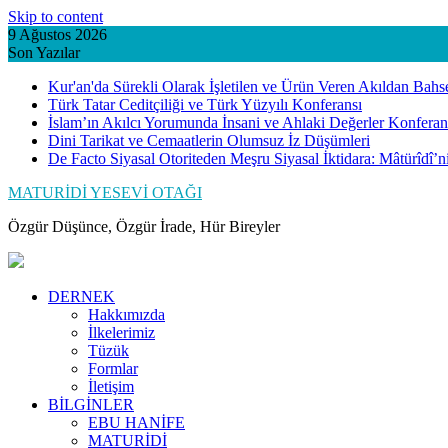
Skip to content
9 Ağustos 2026
Son Yazılar
Kur'an'da Sürekli Olarak İşletilen ve Ürün Veren Akıldan Bahs
Türk Tatar Ceditçiliği ve Türk Yüzyılı Konferansı
İslam’ın Akılcı Yorumunda İnsani ve Ahlaki Değerler Konferan
Dini Tarikat ve Cemaatlerin Olumsuz İz Düşümleri
De Facto Siyasal Otoriteden Meşru Siyasal İktidara: Mâtürîdî’
MATURİDİ YESEVİ OTAĞI
Özgür Düşünce, Özgür İrade, Hür Bireyler
DERNEK
Hakkımızda
İlkelerimiz
Tüzük
Formlar
İletişim
BİLGİNLER
EBU HANİFE
MATURİDİ