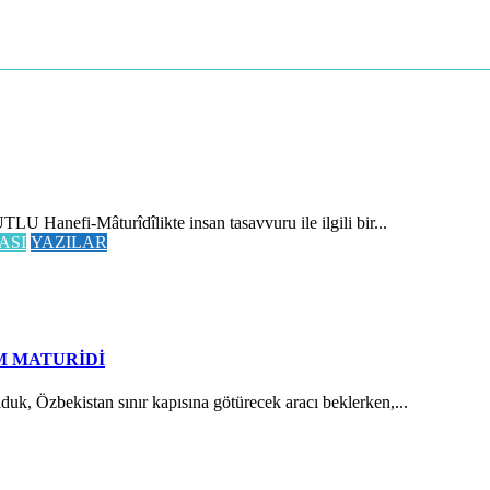
 Hanefi-Mâturîdîlikte insan tasavvuru ile ilgili bir...
ASI
YAZILAR
M MATURİDİ
Özbekistan sınır kapısına götürecek aracı beklerken,...