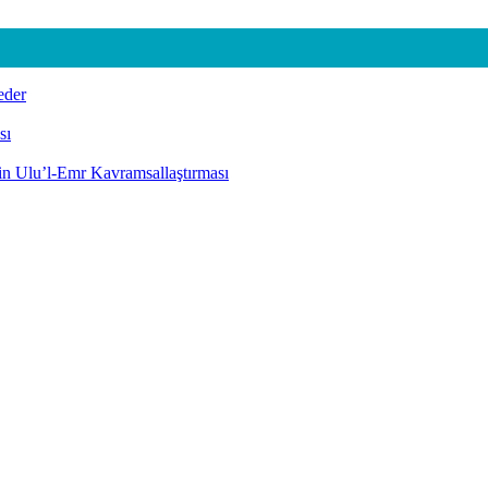
eder
sı
nin Ulu’l-Emr Kavramsallaştırması