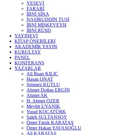
YESEVİ
FARABİ
İBNİ SİNA
NASİRUDDİN TUSİ
İBNİ MİSKEVEYH
İBNİ RÜŞD
YAYINEVİ
KİTAP ÖNERİLERİ
AKADEMİK YAYIN
KURULTAY
PANEL
KONFERANS
YAZARLAR
Ali İhsan KILIÇ
Hasan ONAT
Sönmez KUTLU
Ahmet Doğan ERGİN
Ahmet AK
H. Ahmet ÖZER
Mevlüt UYANIK
Yusuf KOCATÜRK
Saleh SULTANSOY
Ömer Faruk KARATAŞ
Ömer Hakan YAVAŞOĞLU
Ali KARATAŞ