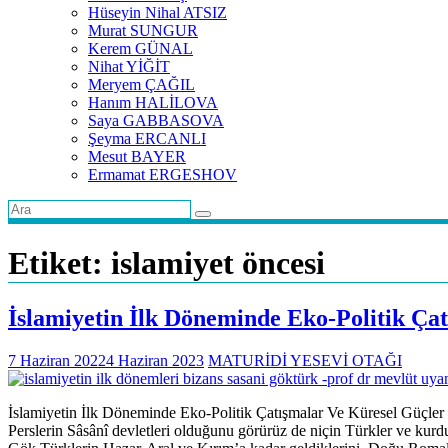
Hüseyin Nihal ATSIZ
Murat SUNGUR
Kerem GÜNAL
Nihat YİĞİT
Meryem ÇAĞIL
Hanım HALİLOVA
Saya GABBASOVA
Şeyma ERCANLI
Mesut BAYER
Ermamat ERGESHOV
Etiket:
islamiyet öncesi
İslamiyetin İlk Döneminde Eko-Politik Ça
7 Haziran 2022
4 Haziran 2023
MATURİDİ YESEVİ OTAĞI
İslamiyetin İlk Döneminde Eko-Politik Çatışmalar Ve Küresel Güçler
Perslerin Sâsânî devletleri olduğunu görürüz de niçin Türkler ve kurd