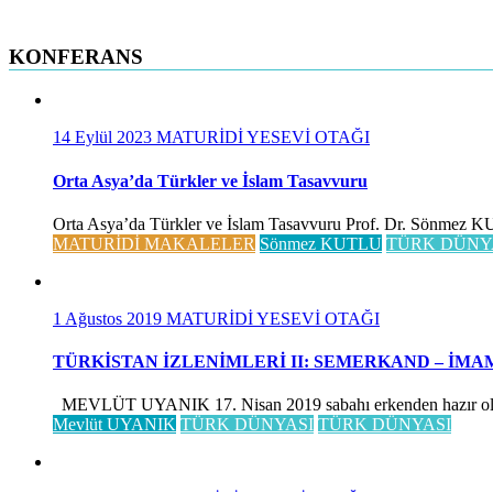
KONFERANS
14 Eylül 2023
MATURİDİ YESEVİ OTAĞI
Orta Asya’da Türkler ve İslam Tasavvuru
Orta Asya’da Türkler ve İslam Tasavvuru Prof. Dr. Sönmez KUTLU
MATURİDİ MAKALELER
Sönmez KUTLU
TÜRK DÜNY
1 Ağustos 2019
MATURİDİ YESEVİ OTAĞI
TÜRKİSTAN İZLENİMLERİ II: SEMERKAND – İMA
MEVLÜT UYANIK 17. Nisan 2019 sabahı erkenden hazır olduk, 
Mevlüt UYANIK
TÜRK DÜNYASI
TÜRK DÜNYASI