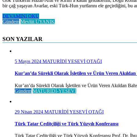
Gök Türklerin Hazar-Aral ve Kırım’a kadar geldiklerini, Doğu Romalılar
bir çağ yaşayan Avarlar, eski Türk-Hun yurtlarını ele geçirdiğini, b
DEVAMINI OKU
Gündem
Mevlüt UYANIK
SON YAZILAR
5 Mayıs 2024
MATURİDİ YESEVİ OTAĞI
Kur’an’da Sürekli Olarak İşletilen ve Ürün Veren Akıldan
Kur’an’da Sürekli Olarak İşletilen ve Ürün Veren Akıldan Bahse
Gündem
MATURİDİ-YESEVİ
29 Nisan 2024
MATURİDİ YESEVİ OTAĞI
Türk Tatar Ceditçiliği ve Türk Yüzyılı Konferansı
Türk Tatar Ceditçiliği ve Türk Yüzyılı Konferansı Prof. Dr. İ