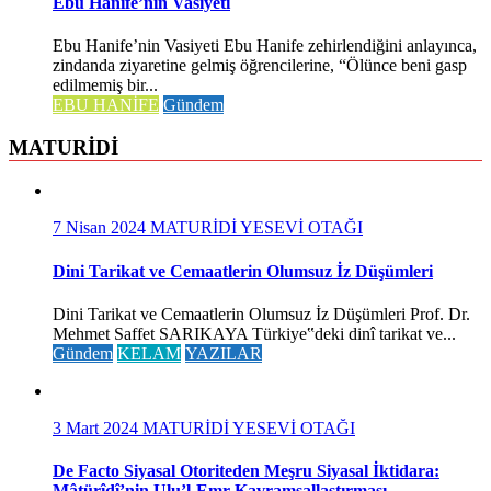
Ebu Hanife’nin Vasiyeti
Ebu Hanife’nin Vasiyeti Ebu Hanife zehirlendiğini anlayınca,
zindanda ziyaretine gelmiş öğrencilerine, “Ölünce beni gasp
edilmemiş bir...
EBU HANİFE
Gündem
MATURİDİ
7 Nisan 2024
MATURİDİ YESEVİ OTAĞI
Dini Tarikat ve Cemaatlerin Olumsuz İz Düşümleri
Dini Tarikat ve Cemaatlerin Olumsuz İz Düşümleri Prof. Dr.
Mehmet Saffet SARIKAYA Türkiye‟deki dinî tarikat ve...
Gündem
KELAM
YAZILAR
3 Mart 2024
MATURİDİ YESEVİ OTAĞI
De Facto Siyasal Otoriteden Meşru Siyasal İktidara:
Mâtürîdî’nin Ulu’l-Emr Kavramsallaştırması