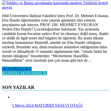
Hitit Üniversitesi İlahiyat Fakültesi’nden Prof. Dr. Mehmet Evkuran,
Ebu Hanife öğretisinden yola çıkarak günümüz dini yöntem
arayışlarına ışık tutuyor. PROF. DR. MEHMET EVKURAN
Neden Ebu Hanife? Çocukluğumdan hatırlarım. Yaz aylarında
camideki kursta hocamız sadece Kur’an okumayı değil inanç, ibadet
ve ahlâk ile ilgili temel dinî bilgileri de öğretirdi. Bu arada itikatta
mezhep imamımızın Maturidî, amelde ise Ebu Hanife olduğunu
söylerdi. Buradaki sesi, dinin esaslarını anlatırken olduğundan daha
özenli ve dikkatliydi. O zamanki algılamamla bile, “ortada farklı bir
durum olduğunu” hissederdim. “Mezhebimiz Hanefîlik-
Maturidîliktir” sözü üzerinde pek çok insan gibi ben de…
DEVAMINI OKU
BASINDA MATURİDİLİK
SON YAZILAR
5 Mayıs 2024
MATURİDİ YESEVİ OTAĞI