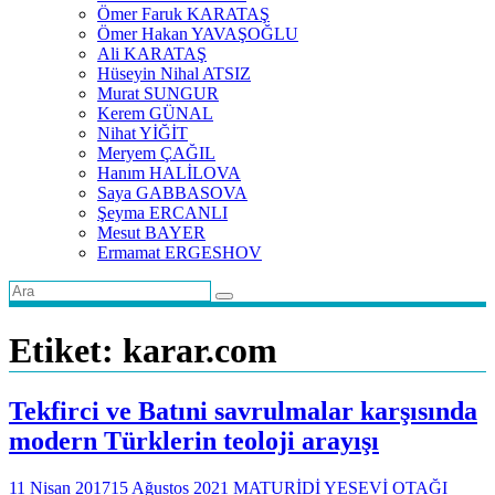
Ömer Faruk KARATAŞ
Ömer Hakan YAVAŞOĞLU
Ali KARATAŞ
Hüseyin Nihal ATSIZ
Murat SUNGUR
Kerem GÜNAL
Nihat YİĞİT
Meryem ÇAĞIL
Hanım HALİLOVA
Saya GABBASOVA
Şeyma ERCANLI
Mesut BAYER
Ermamat ERGESHOV
Etiket:
karar.com
Tekfirci ve Batıni savrulmalar karşısında
modern Türklerin teoloji arayışı
11 Nisan 2017
15 Ağustos 2021
MATURİDİ YESEVİ OTAĞI