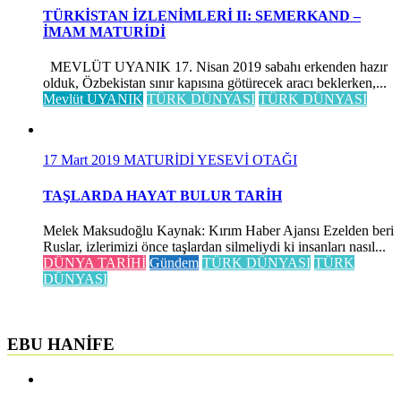
TÜRKİSTAN İZLENİMLERİ II: SEMERKAND –
İMAM MATURİDİ
MEVLÜT UYANIK 17. Nisan 2019 sabahı erkenden hazır
olduk, Özbekistan sınır kapısına götürecek aracı beklerken,...
Mevlüt UYANIK
TÜRK DÜNYASI
TÜRK DÜNYASI
17 Mart 2019
MATURİDİ YESEVİ OTAĞI
TAŞLARDA HAYAT BULUR TARİH
Melek Maksudoğlu Kaynak: Kırım Haber Ajansı Ezelden beri
Ruslar, izlerimizi önce taşlardan silmeliydi ki insanları nasıl...
DÜNYA TARİHİ
Gündem
TÜRK DÜNYASI
TÜRK
DÜNYASI
EBU HANİFE