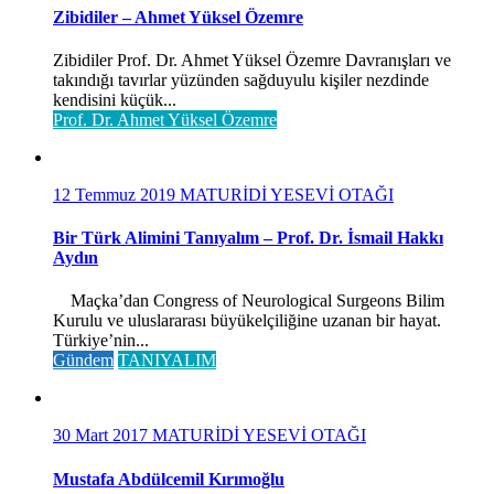
Zibidiler – Ahmet Yüksel Özemre
Zibidiler Prof. Dr. Ahmet Yüksel Özemre Davranışları ve
takındığı tavırlar yüzünden sağduyulu kişiler nezdinde
kendisini küçük...
Prof. Dr. Ahmet Yüksel Özemre
12 Temmuz 2019
MATURİDİ YESEVİ OTAĞI
Bir Türk Alimini Tanıyalım – Prof. Dr. İsmail Hakkı
Aydın
Maçka’dan Congress of Neurological Surgeons Bilim
Kurulu ve uluslararası büyükelçiliğine uzanan bir hayat.
Türkiye’nin...
Gündem
TANIYALIM
30 Mart 2017
MATURİDİ YESEVİ OTAĞI
Mustafa Abdülcemil Kırımoğlu