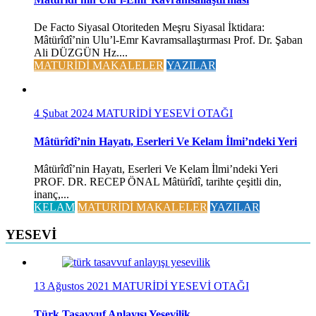
De Facto Siyasal Otoriteden Meşru Siyasal İktidara:
Mâtürîdî’nin Ulu’l-Emr Kavramsallaştırması Prof. Dr. Şaban
Ali DÜZGÜN Hz....
MATURİDİ MAKALELER
YAZILAR
4 Şubat 2024
MATURİDİ YESEVİ OTAĞI
Mâtürîdî’nin Hayatı, Eserleri Ve Kelam İlmi’ndeki Yeri
Mâtürîdî’nin Hayatı, Eserleri Ve Kelam İlmi’ndeki Yeri
PROF. DR. RECEP ÖNAL Mâtürîdî, tarihte çeşitli din,
inanç,...
KELAM
MATURİDİ MAKALELER
YAZILAR
YESEVİ
13 Ağustos 2021
MATURİDİ YESEVİ OTAĞI
Türk Tasavvuf Anlayışı Yesevilik