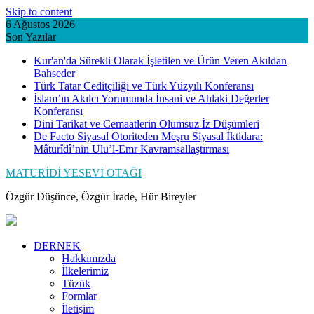
Skip to content
6 Ağustos 2026
Son Yazılar
Kur'an'da Sürekli Olarak İşletilen ve Ürün Veren Akıldan
Bahseder
Türk Tatar Ceditçiliği ve Türk Yüzyılı Konferansı
İslam’ın Akılcı Yorumunda İnsani ve Ahlaki Değerler
Konferansı
Dini Tarikat ve Cemaatlerin Olumsuz İz Düşümleri
De Facto Siyasal Otoriteden Meşru Siyasal İktidara:
Mâtürîdî’nin Ulu’l-Emr Kavramsallaştırması
MATURİDİ YESEVİ OTAĞI
Özgür Düşünce, Özgür İrade, Hür Bireyler
DERNEK
Hakkımızda
İlkelerimiz
Tüzük
Formlar
İletişim