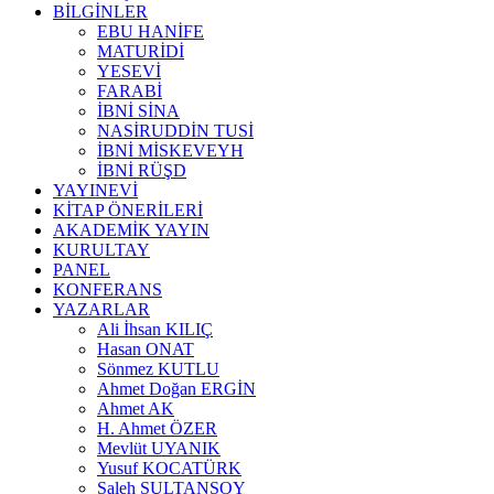
BİLGİNLER
EBU HANİFE
MATURİDİ
YESEVİ
FARABİ
İBNİ SİNA
NASİRUDDİN TUSİ
İBNİ MİSKEVEYH
İBNİ RÜŞD
YAYINEVİ
KİTAP ÖNERİLERİ
AKADEMİK YAYIN
KURULTAY
PANEL
KONFERANS
YAZARLAR
Ali İhsan KILIÇ
Hasan ONAT
Sönmez KUTLU
Ahmet Doğan ERGİN
Ahmet AK
H. Ahmet ÖZER
Mevlüt UYANIK
Yusuf KOCATÜRK
Saleh SULTANSOY