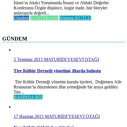
İslam’ın Akılcı Yorumunda İnsani ve Ahlaki Değerler
Konferansı Özgür düşünce, özgür irade, hür bireyler
anlayışıyla değerli...
Gündem
KONFERANS
Sönmez KUTLU
GÜNDEM
5 Temmuz 2015
MATURİDİ YESEVİ OTAĞI
Tire Kültür Derneği yönetimi, iftarda buluştu
Tire Kültür Derneği yönetim kurulu üyeleri, Değirmen Aile
Restauran’ta düzenlenen iftar yemeğinde bir araya geldiler.
Tire...
BASINDA BİZ
17 Haziran 2015
MATURİDİ YESEVİ OTAĞI