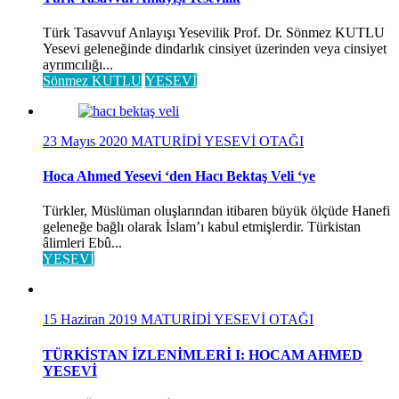
Türk Tasavvuf Anlayışı Yesevilik Prof. Dr. Sönmez KUTLU
Yesevi geleneğinde dindarlık cinsiyet üzerinden veya cinsiyet
ayrımcılığı...
Sönmez KUTLU
YESEVİ
23 Mayıs 2020
MATURİDİ YESEVİ OTAĞI
Hoca Ahmed Yesevi ‘den Hacı Bektaş Veli ‘ye
Türkler, Müslüman oluşlarından itibaren büyük ölçüde Hanefi
geleneğe bağlı olarak İslam’ı kabul etmişlerdir. Türkistan
âlimleri Ebû...
YESEVİ
15 Haziran 2019
MATURİDİ YESEVİ OTAĞI
TÜRKİSTAN İZLENİMLERİ I: HOCAM AHMED
YESEVİ