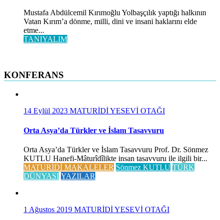
Mustafa Abdülcemil Kırımoğlu Yolbaşçılık yaptığı halkının
Vatan Kırım’a dönme, milli, dini ve insani haklarını elde
etme...
TANIYALIM
KONFERANS
14 Eylül 2023
MATURİDİ YESEVİ OTAĞI
Orta Asya’da Türkler ve İslam Tasavvuru
Orta Asya’da Türkler ve İslam Tasavvuru Prof. Dr. Sönmez
KUTLU Hanefi-Mâturîdîlikte insan tasavvuru ile ilgili bir...
MATURİDİ MAKALELER
Sönmez KUTLU
TÜRK
DÜNYASI
YAZILAR
1 Ağustos 2019
MATURİDİ YESEVİ OTAĞI