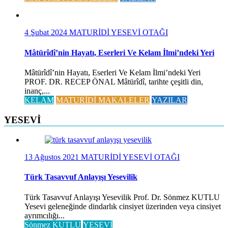
4 Şubat 2024
MATURİDİ YESEVİ OTAĞI
Mâtürîdî’nin Hayatı, Eserleri Ve Kelam İlmi’ndeki Yeri
Mâtürîdî’nin Hayatı, Eserleri Ve Kelam İlmi’ndeki Yeri
PROF. DR. RECEP ÖNAL Mâtürîdî, tarihte çeşitli din,
inanç,...
KELAM
MATURİDİ MAKALELER
YAZILAR
YESEVİ
13 Ağustos 2021
MATURİDİ YESEVİ OTAĞI
Türk Tasavvuf Anlayışı Yesevilik
Türk Tasavvuf Anlayışı Yesevilik Prof. Dr. Sönmez KUTLU
Yesevi geleneğinde dindarlık cinsiyet üzerinden veya cinsiyet
ayrımcılığı...
Sönmez KUTLU
YESEVİ