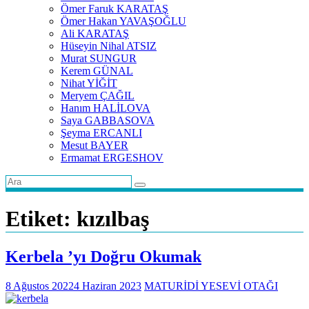
Ömer Faruk KARATAŞ
Ömer Hakan YAVAŞOĞLU
Ali KARATAŞ
Hüseyin Nihal ATSIZ
Murat SUNGUR
Kerem GÜNAL
Nihat YİĞİT
Meryem ÇAĞIL
Hanım HALİLOVA
Saya GABBASOVA
Şeyma ERCANLI
Mesut BAYER
Ermamat ERGESHOV
Etiket:
kızılbaş
Kerbela ’yı Doğru Okumak
8 Ağustos 2022
4 Haziran 2023
MATURİDİ YESEVİ OTAĞI