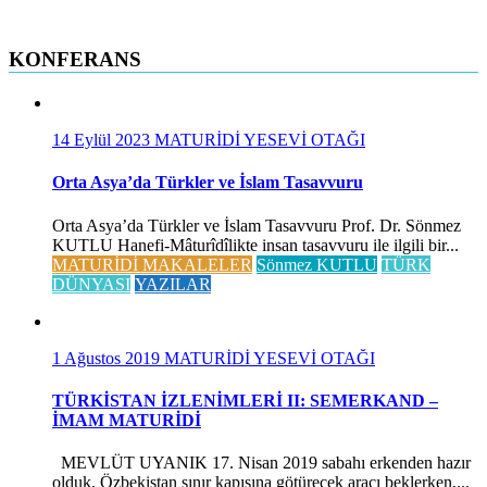
KONFERANS
14 Eylül 2023
MATURİDİ YESEVİ OTAĞI
Orta Asya’da Türkler ve İslam Tasavvuru
Orta Asya’da Türkler ve İslam Tasavvuru Prof. Dr. Sönmez
KUTLU Hanefi-Mâturîdîlikte insan tasavvuru ile ilgili bir...
MATURİDİ MAKALELER
Sönmez KUTLU
TÜRK
DÜNYASI
YAZILAR
1 Ağustos 2019
MATURİDİ YESEVİ OTAĞI
TÜRKİSTAN İZLENİMLERİ II: SEMERKAND –
İMAM MATURİDİ
MEVLÜT UYANIK 17. Nisan 2019 sabahı erkenden hazır
olduk, Özbekistan sınır kapısına götürecek aracı beklerken,...