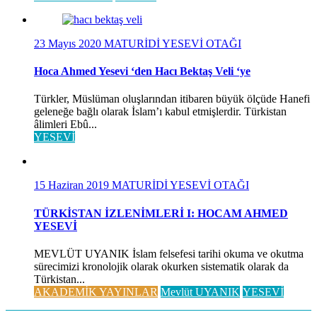
23 Mayıs 2020
MATURİDİ YESEVİ OTAĞI
Hoca Ahmed Yesevi ‘den Hacı Bektaş Veli ‘ye
Türkler, Müslüman oluşlarından itibaren büyük ölçüde Hanefi
geleneğe bağlı olarak İslam’ı kabul etmişlerdir. Türkistan
âlimleri Ebû...
YESEVİ
15 Haziran 2019
MATURİDİ YESEVİ OTAĞI
TÜRKİSTAN İZLENİMLERİ I: HOCAM AHMED
YESEVİ
MEVLÜT UYANIK İslam felsefesi tarihi okuma ve okutma
sürecimizi kronolojik olarak okurken sistematik olarak da
Türkistan...
AKADEMİK YAYINLAR
Mevlüt UYANIK
YESEVİ