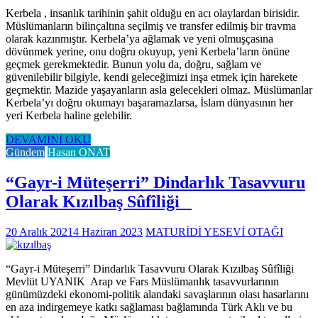
Kerbela , insanlık tarihinin şahit olduğu en acı olaylardan birisidir.
Müslümanların bilinçaltına seçilmiş ve transfer edilmiş bir travma
olarak kazınmıştır. Kerbela’ya ağlamak ve yeni olmuşçasına
dövünmek yerine, onu doğru okuyup, yeni Kerbela’ların önüne
geçmek gerekmektedir. Bunun yolu da, doğru, sağlam ve
güvenilebilir bilgiyle, kendi geleceğimizi inşa etmek için harekete
geçmektir. Mazide yaşayanların asla gelecekleri olmaz. Müslümanlar
Kerbela’yı doğru okumayı başaramazlarsa, İslam dünyasının her
yeri Kerbela haline gelebilir.
DEVAMINI OKU
Gündem
Hasan ONAT
“Gayr-i Müteşerri” Dindarlık Tasavvuru
Olarak Kızılbaş Sûfîliği
20 Aralık 2021
4 Haziran 2023
MATURİDİ YESEVİ OTAĞI
“Gayr-i Müteşerri” Dindarlık Tasavvuru Olarak Kızılbaş Sûfîliği
Mevlüt UYANIK Arap ve Fars Müslümanlık tasavvurlarının
günümüzdeki ekonomi-politik alandaki savaşlarının olası hasarlarını
en aza indirgemeye katkı sağlaması bağlamında Türk Aklı ve bu