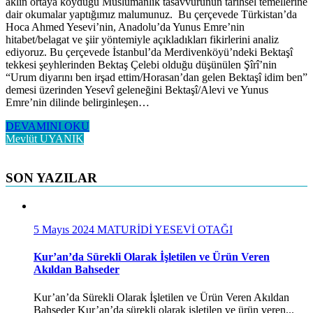
aklın ortaya koyduğu Müslümanlık tasavvurunun tarihsel temellerine
dair okumalar yaptığımız malumunuz. Bu çerçevede Türkistan’da
Hoca Ahmed Yesevi’nin, Anadolu’da Yunus Emre’nin
hitabet/belagat ve şiir yöntemiyle açıkladıkları fikirlerini analiz
ediyoruz. Bu çerçevede İstanbul’da Merdivenköyü’ndeki Bektaşî
tekkesi şeyhlerinden Bektaş Çelebi olduğu düşünülen Şîrî’nin
“Urum diyarını ben irşad ettim/Horasan’dan gelen Bektaşî idim ben”
demesi üzerinden Yesevî geleneğini Bektaşî/Alevi ve Yunus
Emre’nin dilinde belirginleşen…
DEVAMINI OKU
Mevlüt UYANIK
SON YAZILAR
5 Mayıs 2024
MATURİDİ YESEVİ OTAĞI
Kur’an’da Sürekli Olarak İşletilen ve Ürün Veren
Akıldan Bahseder
Kur’an’da Sürekli Olarak İşletilen ve Ürün Veren Akıldan
Bahseder Kur’an’da sürekli olarak işletilen ve ürün veren...