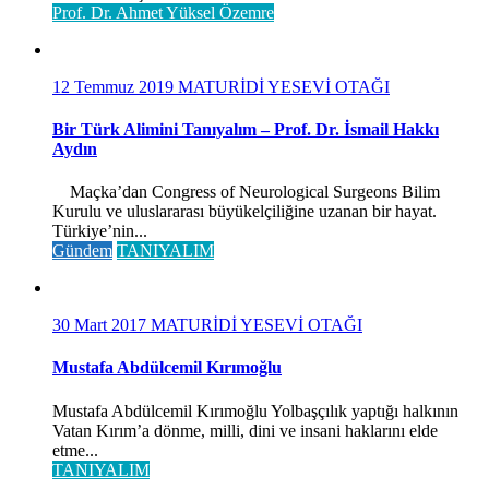
Prof. Dr. Ahmet Yüksel Özemre
12 Temmuz 2019
MATURİDİ YESEVİ OTAĞI
Bir Türk Alimini Tanıyalım – Prof. Dr. İsmail Hakkı
Aydın
Maçka’dan Congress of Neurological Surgeons Bilim
Kurulu ve uluslararası büyükelçiliğine uzanan bir hayat.
Türkiye’nin...
Gündem
TANIYALIM
30 Mart 2017
MATURİDİ YESEVİ OTAĞI
Mustafa Abdülcemil Kırımoğlu
Mustafa Abdülcemil Kırımoğlu Yolbaşçılık yaptığı halkının
Vatan Kırım’a dönme, milli, dini ve insani haklarını elde
etme...
TANIYALIM