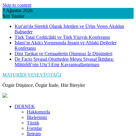
Skip to content
7 Ağustos 2026
Son Yazılar
Kur'an'da Sürekli Olarak İşletilen ve Ürün Veren Akıldan
Bahseder
Türk Tatar Ceditçiliği ve Türk Yüzyılı Konferansı
İslam’ın Akılcı Yorumunda İnsani ve Ahlaki Değerler
Konferansı
Dini Tarikat ve Cemaatlerin Olumsuz İz Düşümleri
De Facto Siyasal Otoriteden Meşru Siyasal İktidara:
Mâtürîdî’nin Ulu’l-Emr Kavramsallaştırması
MATURİDİ YESEVİ OTAĞI
Özgür Düşünce, Özgür İrade, Hür Bireyler
DERNEK
Hakkımızda
İlkelerimiz
Tüzük
Formlar
İletişim