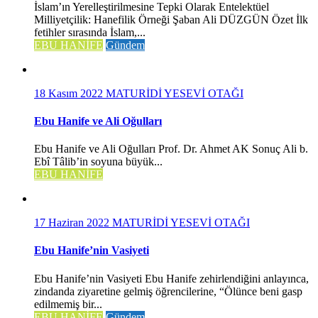
İslam’ın Yerelleştirilmesine Tepki Olarak Entelektüel
Milliyetçilik: Hanefilik Örneği Şaban Ali DÜZGÜN Özet İlk
fetihler sırasında İslam,...
EBU HANİFE
Gündem
18 Kasım 2022
MATURİDİ YESEVİ OTAĞI
Ebu Hanife ve Ali Oğulları
Ebu Hanife ve Ali Oğulları Prof. Dr. Ahmet AK Sonuç Ali b.
Ebî Tâlib’in soyuna büyük...
EBU HANİFE
17 Haziran 2022
MATURİDİ YESEVİ OTAĞI
Ebu Hanife’nin Vasiyeti
Ebu Hanife’nin Vasiyeti Ebu Hanife zehirlendiğini anlayınca,
zindanda ziyaretine gelmiş öğrencilerine, “Ölünce beni gasp
edilmemiş bir...
EBU HANİFE
Gündem