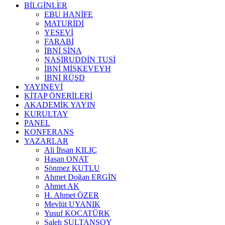
BİLGİNLER
EBU HANİFE
MATURİDİ
YESEVİ
FARABİ
İBNİ SİNA
NASİRUDDİN TUSİ
İBNİ MİSKEVEYH
İBNİ RÜŞD
YAYINEVİ
KİTAP ÖNERİLERİ
AKADEMİK YAYIN
KURULTAY
PANEL
KONFERANS
YAZARLAR
Ali İhsan KILIÇ
Hasan ONAT
Sönmez KUTLU
Ahmet Doğan ERGİN
Ahmet AK
H. Ahmet ÖZER
Mevlüt UYANIK
Yusuf KOCATÜRK
Saleh SULTANSOY