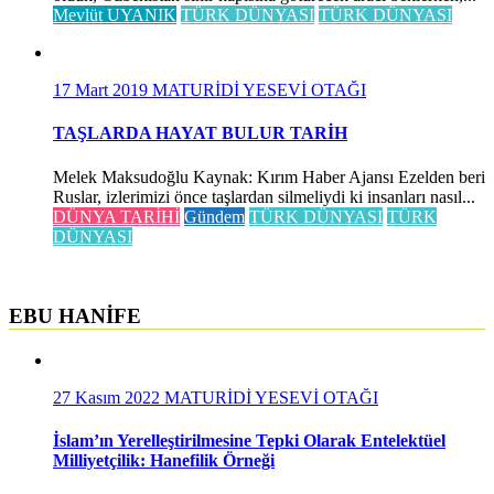
Mevlüt UYANIK
TÜRK DÜNYASI
TÜRK DÜNYASI
17 Mart 2019
MATURİDİ YESEVİ OTAĞI
TAŞLARDA HAYAT BULUR TARİH
Melek Maksudoğlu Kaynak: Kırım Haber Ajansı Ezelden beri
Ruslar, izlerimizi önce taşlardan silmeliydi ki insanları nasıl...
DÜNYA TARİHİ
Gündem
TÜRK DÜNYASI
TÜRK
DÜNYASI
EBU HANİFE
27 Kasım 2022
MATURİDİ YESEVİ OTAĞI
İslam’ın Yerelleştirilmesine Tepki Olarak Entelektüel
Milliyetçilik: Hanefilik Örneği