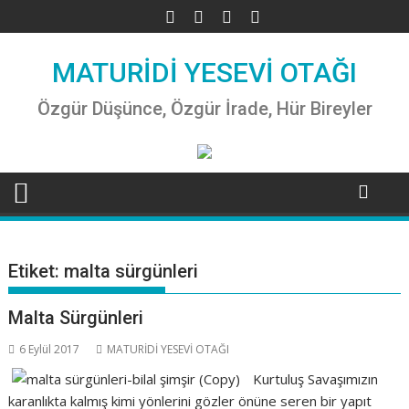
Skip
to
content
MATURİDİ YESEVİ OTAĞI
Özgür Düşünce, Özgür İrade, Hür Bireyler
Etiket:
malta sürgünleri
Malta Sürgünleri
6 Eylül 2017
MATURİDİ YESEVİ OTAĞI
Kurtuluş Savaşımızın
karanlıkta kalmış kimi yönlerini gözler önüne seren bir yapıt