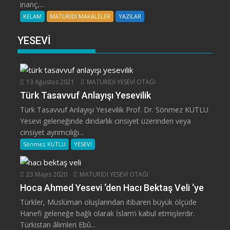
inanç,...
KELAM
MATURİDİ MAKALELER
YAZILAR
YESEVİ
13 Ağustos 2021
MATURİDİ YESEVİ OTAĞI
Türk Tasavvuf Anlayışı Yesevilik
Türk Tasavvuf Anlayışı Yesevilik Prof. Dr. Sönmez KUTLU
Yesevi geleneğinde dindarlık cinsiyet üzerinden veya
cinsiyet ayrımcılığı...
Sönmez KUTLU
YESEVİ
23 Mayıs 2020
MATURİDİ YESEVİ OTAĞI
Hoca Ahmed Yesevi ‘den Hacı Bektaş Veli ‘ye
Türkler, Müslüman oluşlarından itibaren büyük ölçüde
Hanefi geleneğe bağlı olarak İslam’ı kabul etmişlerdir.
Türkistan âlimleri Ebû...