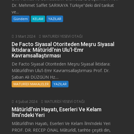
Dr. Mehmet Saffet SARIKAYA Türkiye‟deki dinî tarikat
ve...
Gündem
KELAM
YAZILAR
3 Mart 2024
MATURİDİ YESEVİ OTAĞI
De Facto Siyasal Otoriteden Meşru Siyasal
İktidara: Mâtürîdî’nin Ulu’l-Emr
Kavramsallaştırması
De Facto Siyasal Otoriteden Meşru Siyasal İktidara:
Mâtürîdî’nin Ulu’l-Emr Kavramsallaştırması Prof. Dr.
Şaban Ali DÜZGÜN Hz....
MATURİDİ MAKALELER
YAZILAR
4 Şubat 2024
MATURİDİ YESEVİ OTAĞI
Mâtürîdî’nin Hayatı, Eserleri Ve Kelam
İlmi’ndeki Yeri
Mâtürîdî’nin Hayatı, Eserleri Ve Kelam İlmi’ndeki Yeri
PROF. DR. RECEP ÖNAL Mâtürîdî, tarihte çeşitli din,