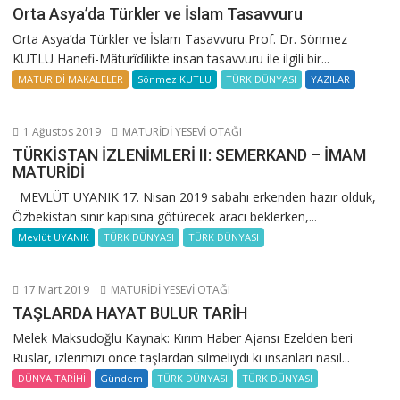
Orta Asya’da Türkler ve İslam Tasavvuru
Orta Asya’da Türkler ve İslam Tasavvuru Prof. Dr. Sönmez
KUTLU Hanefi-Mâturîdîlikte insan tasavvuru ile ilgili bir...
MATURİDİ MAKALELER
Sönmez KUTLU
TÜRK DÜNYASI
YAZILAR
1 Ağustos 2019
MATURİDİ YESEVİ OTAĞI
TÜRKİSTAN İZLENİMLERİ II: SEMERKAND – İMAM
MATURİDİ
MEVLÜT UYANIK 17. Nisan 2019 sabahı erkenden hazır olduk,
Özbekistan sınır kapısına götürecek aracı beklerken,...
Mevlüt UYANIK
TÜRK DÜNYASI
TÜRK DÜNYASI
17 Mart 2019
MATURİDİ YESEVİ OTAĞI
TAŞLARDA HAYAT BULUR TARİH
Melek Maksudoğlu Kaynak: Kırım Haber Ajansı Ezelden beri
Ruslar, izlerimizi önce taşlardan silmeliydi ki insanları nasıl...
DÜNYA TARİHİ
Gündem
TÜRK DÜNYASI
TÜRK DÜNYASI