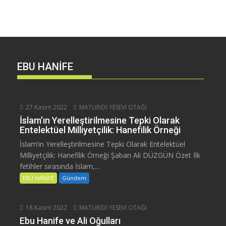
EBU HANİFE
27 Kasım 2022
MATURİDİ YESEVİ OTAĞI
İslam’ın Yerelleştirilmesine Tepki Olarak
Entelektüel Milliyetçilik: Hanefilik Örneği
İslam’ın Yerelleştirilmesine Tepki Olarak Entelektüel
Milliyetçilik: Hanefilik Örneği Şaban Ali DÜZGÜN Özet İlk
fetihler sırasında İslam,...
EBU HANİFE
Gündem
18 Kasım 2022
MATURİDİ YESEVİ OTAĞI
Ebu Hanife ve Ali Oğulları