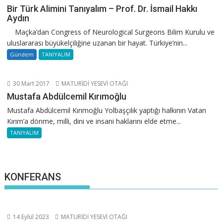
Bir Türk Alimini Tanıyalım – Prof. Dr. İsmail Hakkı
Aydın
Maçka’dan Congress of Neurological Surgeons Bilim Kurulu ve
uluslararası büyükelçiliğine uzanan bir hayat. Türkiye’nin...
Gündem
TANIYALIM
30 Mart 2017
MATURİDİ YESEVİ OTAĞI
Mustafa Abdülcemil Kırımoğlu
Mustafa Abdülcemil Kırımoğlu Yolbaşçılık yaptığı halkının Vatan
Kırım’a dönme, milli, dini ve insani haklarını elde etme...
TANIYALIM
KONFERANS
14 Eylül 2023
MATURİDİ YESEVİ OTAĞI