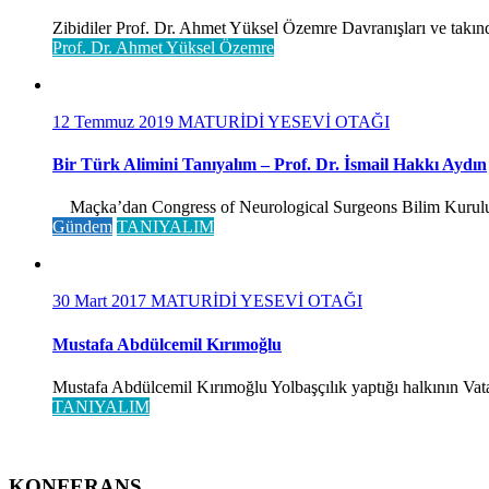
Zibidiler Prof. Dr. Ahmet Yüksel Özemre Davranışları ve takınd
Prof. Dr. Ahmet Yüksel Özemre
12 Temmuz 2019
MATURİDİ YESEVİ OTAĞI
Bir Türk Alimini Tanıyalım – Prof. Dr. İsmail Hakkı Aydın
Maçka’dan Congress of Neurological Surgeons Bilim Kurulu ve 
Gündem
TANIYALIM
30 Mart 2017
MATURİDİ YESEVİ OTAĞI
Mustafa Abdülcemil Kırımoğlu
Mustafa Abdülcemil Kırımoğlu Yolbaşçılık yaptığı halkının Vatan
TANIYALIM
KONFERANS