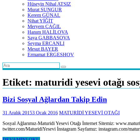
Hüseyin Nihal ATSIZ
Murat SUNGUR
Kerem GÜNAL
Nihat YİĞİT
Meryem ÇAĞIL
Hanım HALİLOVA
Saya GABBASOVA
Şeyma ERCANLI
Mesut BAYER
Ermamat ERGESHOV
Etiket:
maturidi yesevi otağı sos
Bizi Sosyal Ağlardan Takip Edin
31 Aralık 2015
3 Ocak 2016
MATURİDİ YESEVİ OTAĞI
Sosyal Ağlarımız-Maturidi Yesevi Otağı İnternet Sitemiz: www.matu
twitter.com/MaturidiYesevi İnstagram Sayfamız: instagram.com/matu
DEVAMINI OKU