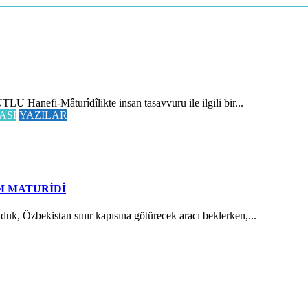
 Hanefi-Mâturîdîlikte insan tasavvuru ile ilgili bir...
ASI
YAZILAR
M MATURİDİ
Özbekistan sınır kapısına götürecek aracı beklerken,...