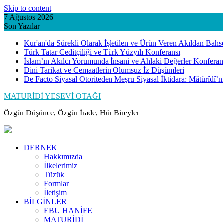
Skip to content
7 Ağustos 2026
Son Yazılar
Kur'an'da Sürekli Olarak İşletilen ve Ürün Veren Akıldan Bahs
Türk Tatar Ceditçiliği ve Türk Yüzyılı Konferansı
İslam’ın Akılcı Yorumunda İnsani ve Ahlaki Değerler Konferan
Dini Tarikat ve Cemaatlerin Olumsuz İz Düşümleri
De Facto Siyasal Otoriteden Meşru Siyasal İktidara: Mâtürîdî’
MATURİDİ YESEVİ OTAĞI
Özgür Düşünce, Özgür İrade, Hür Bireyler
DERNEK
Hakkımızda
İlkelerimiz
Tüzük
Formlar
İletişim
BİLGİNLER
EBU HANİFE
MATURİDİ