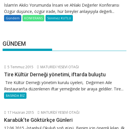
İslam’ın Akılcı Yorumunda İnsani ve Ahlaki Değerler Konferansı
Özgür düşünce, özgür irade, hür bireyler anlayışıyla değerli...
Gündem
KONFERANS
Sönmez KUTLU
GÜNDEM
5 Temmuz 2015
MATURİDİ YESEVİ OTAĞI
Tire Kültür Derneği yönetimi, iftarda buluştu
Tire Kültür Derneği yönetim kurulu üyeleri, Değirmen Aile
Restauran’ta düzenlenen iftar yemeğinde bir araya geldiler. Tire...
BASINDA BİZ
17 Haziran 2015
MATURİDİ YESEVİ OTAĞI
Karabük’te Göktürkçe Günleri
12.06.2015 -İstanbul Okuluñ soñ günü. Benim için önemli kılan, ilk