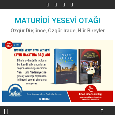
Skip
to
content
MATURİDİ YESEVİ OTAĞI
Özgür Düşünce, Özgür İrade, Hür Bireyler