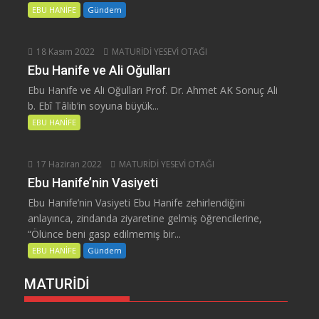
EBU HANİFE
Gündem
18 Kasım 2022
MATURİDİ YESEVİ OTAĞI
Ebu Hanife ve Ali Oğulları
Ebu Hanife ve Ali Oğulları Prof. Dr. Ahmet AK Sonuç Ali
b. Ebî Tâlib’in soyuna büyük...
EBU HANİFE
17 Haziran 2022
MATURİDİ YESEVİ OTAĞI
Ebu Hanife’nin Vasiyeti
Ebu Hanife’nin Vasiyeti Ebu Hanife zehirlendiğini
anlayınca, zindanda ziyaretine gelmiş öğrencilerine,
“Ölünce beni gasp edilmemiş bir...
EBU HANİFE
Gündem
MATURİDİ