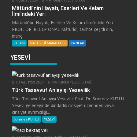
4 Şubat 2024
MATURİDİ YESEVİ OTAĞI
Mâtürîdî’nin Hayatı, Eserleri Ve Kelam
İlmi’ndeki Yeri
Mâtürîdî’nin Hayatı, Eserleri Ve Kelam İlmi’ndeki Yeri
PROF. DR. RECEP ÖNAL Mâtürîdî, tarihte çeşitli din,
inanç,...
KELAM
MATURİDİ MAKALELER
YAZILAR
YESEVİ
13 Ağustos 2021
MATURİDİ YESEVİ OTAĞI
Türk Tasavvuf Anlayışı Yesevilik
Türk Tasavvuf Anlayışı Yesevilik Prof. Dr. Sönmez KUTLU
Yesevi geleneğinde dindarlık cinsiyet üzerinden veya
cinsiyet ayrımcılığı...
Sönmez KUTLU
YESEVİ