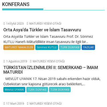
KONFERANS
14 Eylül 2023
MATURİDİ YESEVİ OTAĞI
Orta Asya’da Türkler ve İslam Tasavvuru
Orta Asya’da Türkler ve İslam Tasavvuru Prof. Dr. Sönmez
KUTLU Hanefi-Mâturîdîlikte insan tasavvuru ile ilgili bir...
MATURİDİ MAKALELER
Sönmez KUTLU
TÜRK DÜNYASI
YAZILAR
1 Ağustos 2019
MATURİDİ YESEVİ OTAĞI
TÜRKİSTAN İZLENİMLERİ II: SEMERKAND – İMAM
MATURİDİ
MEVLÜT UYANIK 17. Nisan 2019 sabahı erkenden hazır olduk,
Özbekistan sınır kapısına götürecek aracı beklerken,...
Mevlüt UYANIK
TÜRK DÜNYASI
TÜRK DÜNYASI
17 Mart 2019
MATURİDİ YESEVİ OTAĞI