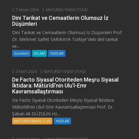
7 Nisan 2024
MATURİDİ YESEVİ OTAĞI
Dini Tarikat ve Cemaatlerin Olumsuz İz
Düşümleri
Dini Tarikat ve Cemaatlerin Olumsuz İz Düşümleri Prof.
Dr. Mehmet Saffet SARIKAYA Türkiye‟deki dinî tarikat
ve...
Gündem
KELAM
YAZILAR
3 Mart 2024
MATURİDİ YESEVİ OTAĞI
De Facto Siyasal Otoriteden Meşru Siyasal
İktidara: Mâtürîdî’nin Ulu’l-Emr
Kavramsallaştırması
De Facto Siyasal Otoriteden Meşru Siyasal İktidara:
Mâtürîdî’nin Ulu’l-Emr Kavramsallaştırması Prof. Dr.
Şaban Ali DÜZGÜN Hz....
MATURİDİ MAKALELER
YAZILAR