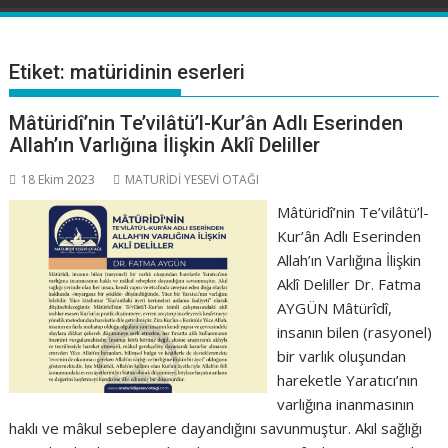
Etiket:
matüridinin eserleri
Mâtüridî’nin Te’vilâtü’l-Kur’ân Adlı Eserinden
Allah’ın Varlığına İlişkin Aklî Deliller
18 Ekim 2023
MATURİDİ YESEVİ OTAĞI
Mâtüridî’nin Te’vilâtü’l-
Kur’ân Adlı Eserinden
Allah’ın Varlığına İlişkin
Aklî Deliller Dr. Fatma
AYGÜN Mâtürîdî,
insanın bilen (rasyonel)
bir varlık oluşundan
hareketle Yaratıcı’nın
varlığına inanmasının
haklı ve mâkul sebeplere dayandığını savunmuştur. Akıl sağlığı