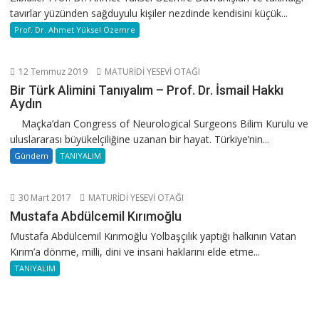
tavırlar yüzünden sağduyulu kişiler nezdinde kendisini küçük...
Prof. Dr. Ahmet Yüksel Özemre
12 Temmuz 2019
MATURİDİ YESEVİ OTAĞI
Bir Türk Alimini Tanıyalım – Prof. Dr. İsmail Hakkı
Aydın
Maçka’dan Congress of Neurological Surgeons Bilim Kurulu ve
uluslararası büyükelçiliğine uzanan bir hayat. Türkiye’nin...
Gündem
TANIYALIM
30 Mart 2017
MATURİDİ YESEVİ OTAĞI
Mustafa Abdülcemil Kırımoğlu
Mustafa Abdülcemil Kırımoğlu Yolbaşçılık yaptığı halkının Vatan
Kırım’a dönme, milli, dini ve insani haklarını elde etme...
TANIYALIM