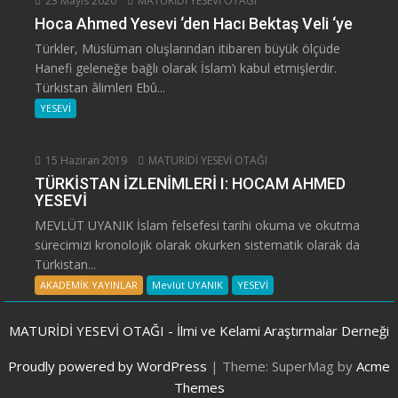
23 Mayıs 2020
MATURİDİ YESEVİ OTAĞI
Hoca Ahmed Yesevi ‘den Hacı Bektaş Veli ‘ye
Türkler, Müslüman oluşlarından itibaren büyük ölçüde
Hanefi geleneğe bağlı olarak İslam’ı kabul etmişlerdir.
Türkistan âlimleri Ebû...
YESEVİ
15 Haziran 2019
MATURİDİ YESEVİ OTAĞI
TÜRKİSTAN İZLENİMLERİ I: HOCAM AHMED
YESEVİ
MEVLÜT UYANIK İslam felsefesi tarihi okuma ve okutma
sürecimizi kronolojik olarak okurken sistematik olarak da
Türkistan...
AKADEMİK YAYINLAR
Mevlüt UYANIK
YESEVİ
MATURİDİ YESEVİ OTAĞI - İlmi ve Kelami Araştırmalar Derneği
Proudly powered by WordPress
|
Theme: SuperMag by
Acme
Themes