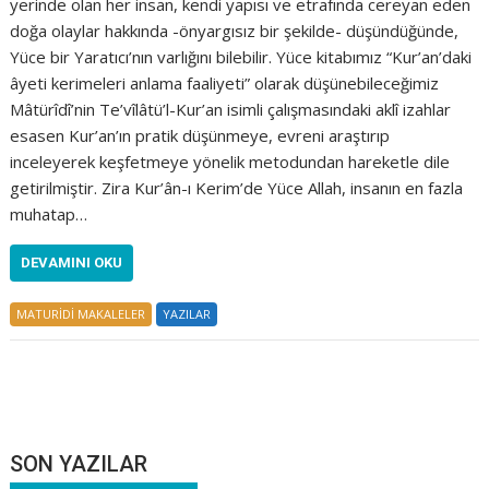
yerinde olan her insan, kendi yapısı ve etrafında cereyan eden
doğa olaylar hakkında -önyargısız bir şekilde- düşündüğünde,
Yüce bir Yaratıcı’nın varlığını bilebilir. Yüce kitabımız “Kur’an’daki
âyeti kerimeleri anlama faaliyeti” olarak düşünebileceğimiz
Mâtürîdî’nin Te’vîlâtü’l-Kur’an isimli çalışmasındaki aklî izahlar
esasen Kur’an’ın pratik düşünmeye, evreni araştırıp
inceleyerek keşfetmeye yönelik metodundan hareketle dile
getirilmiştir. Zira Kur’ân-ı Kerim’de Yüce Allah, insanın en fazla
muhatap…
DEVAMINI OKU
MATURİDİ MAKALELER
YAZILAR
SON YAZILAR