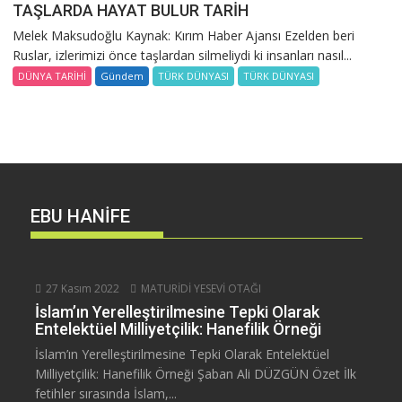
TAŞLARDA HAYAT BULUR TARİH
Melek Maksudoğlu Kaynak: Kırım Haber Ajansı Ezelden beri
Ruslar, izlerimizi önce taşlardan silmeliydi ki insanları nasıl...
DÜNYA TARİHİ
Gündem
TÜRK DÜNYASI
TÜRK DÜNYASI
EBU HANİFE
27 Kasım 2022
MATURİDİ YESEVİ OTAĞI
İslam’ın Yerelleştirilmesine Tepki Olarak
Entelektüel Milliyetçilik: Hanefilik Örneği
İslam’ın Yerelleştirilmesine Tepki Olarak Entelektüel
Milliyetçilik: Hanefilik Örneği Şaban Ali DÜZGÜN Özet İlk
fetihler sırasında İslam,...