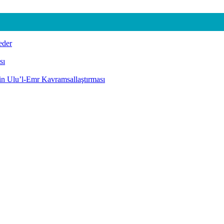
eder
sı
nin Ulu’l-Emr Kavramsallaştırması