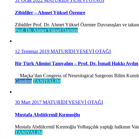
31 Ocak 2022
MATURİDİ YESEVİ OTAĞI
Zibidiler – Ahmet Yüksel Özemre
Zibidiler Prof. Dr. Ahmet Yüksel Özemre Davranışları ve takınd
Prof. Dr. Ahmet Yüksel Özemre
12 Temmuz 2019
MATURİDİ YESEVİ OTAĞI
Bir Türk Alimini Tanıyalım – Prof. Dr. İsmail Hakkı Aydın
Maçka’dan Congress of Neurological Surgeons Bilim Kurulu ve 
Gündem
TANIYALIM
30 Mart 2017
MATURİDİ YESEVİ OTAĞI
Mustafa Abdülcemil Kırımoğlu
Mustafa Abdülcemil Kırımoğlu Yolbaşçılık yaptığı halkının Vatan
TANIYALIM