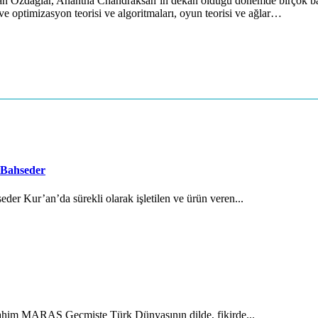
pan Özdağlar, Anantha Chandraksan’ın dekan olduğu dönemde birço
ve optimizasyon teorisi ve algoritmaları, oyun teorisi ve ağlar…
 Bahseder
der Kur’an’da sürekli olarak işletilen ve ürün veren...
brahim MARAŞ Geçmişte Türk Dünyasının dilde, fikirde...