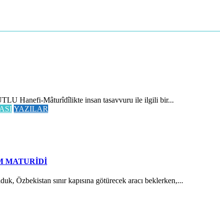
 Hanefi-Mâturîdîlikte insan tasavvuru ile ilgili bir...
ASI
YAZILAR
M MATURİDİ
Özbekistan sınır kapısına götürecek aracı beklerken,...