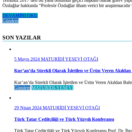
Temmuz 2017’den bu yana bölümün geçici başkanı olarak görev ya
Özdağlar hakkında “Profesör Özdağlar ilham verici bir araştırmacıdır 
DEVAMINI OKU
Gündem
SON YAZILAR
5 Mayıs 2024
MATURİDİ YESEVİ OTAĞI
Kur’an’da Sürekli Olarak İşletilen ve Ürün Veren Akıldan
Kur’an’da Sürekli Olarak İşletilen ve Ürün Veren Akıldan Bahse
Gündem
MATURİDİ-YESEVİ
29 Nisan 2024
MATURİDİ YESEVİ OTAĞI
Türk Tatar Ceditçiliği ve Türk Yüzyılı Konferansı
Türk Tatar Ceditçiliği ve Türk Yüzyılı Konferansı Prof. Dr. İ