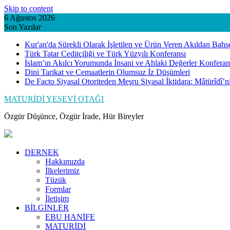
Skip to content
6 Ağustos 2026
Son Yazılar
Kur'an'da Sürekli Olarak İşletilen ve Ürün Veren Akıldan Bahs
Türk Tatar Ceditçiliği ve Türk Yüzyılı Konferansı
İslam’ın Akılcı Yorumunda İnsani ve Ahlaki Değerler Konferan
Dini Tarikat ve Cemaatlerin Olumsuz İz Düşümleri
De Facto Siyasal Otoriteden Meşru Siyasal İktidara: Mâtürîdî’
MATURİDİ YESEVİ OTAĞI
Özgür Düşünce, Özgür İrade, Hür Bireyler
DERNEK
Hakkımızda
İlkelerimiz
Tüzük
Formlar
İletişim
BİLGİNLER
EBU HANİFE
MATURİDİ