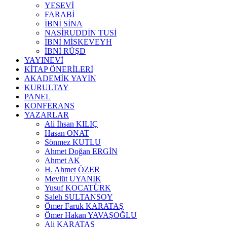
YESEVİ
FARABİ
İBNİ SİNA
NASİRUDDİN TUSİ
İBNİ MİSKEVEYH
İBNİ RÜŞD
YAYINEVİ
KİTAP ÖNERİLERİ
AKADEMİK YAYIN
KURULTAY
PANEL
KONFERANS
YAZARLAR
Ali İhsan KILIÇ
Hasan ONAT
Sönmez KUTLU
Ahmet Doğan ERGİN
Ahmet AK
H. Ahmet ÖZER
Mevlüt UYANIK
Yusuf KOCATÜRK
Saleh SULTANSOY
Ömer Faruk KARATAŞ
Ömer Hakan YAVAŞOĞLU
Ali KARATAŞ