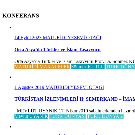
KONFERANS
14 Eylül 2023
MATURİDİ YESEVİ OTAĞI
Orta Asya’da Türkler ve İslam Tasavvuru
Orta Asya’da Türkler ve İslam Tasavvuru Prof. Dr. Sönmez KUTLU
MATURİDİ MAKALELER
Sönmez KUTLU
TÜRK DÜNY
1 Ağustos 2019
MATURİDİ YESEVİ OTAĞI
TÜRKİSTAN İZLENİMLERİ II: SEMERKAND – İMA
MEVLÜT UYANIK 17. Nisan 2019 sabahı erkenden hazır olduk, 
Mevlüt UYANIK
TÜRK DÜNYASI
TÜRK DÜNYASI