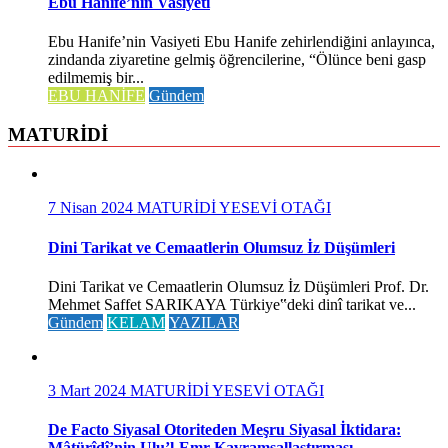
Ebu Hanife’nin Vasiyeti
Ebu Hanife’nin Vasiyeti Ebu Hanife zehirlendiğini anlayınca,
zindanda ziyaretine gelmiş öğrencilerine, “Ölünce beni gasp
edilmemiş bir...
EBU HANİFE
Gündem
MATURİDİ
7 Nisan 2024
MATURİDİ YESEVİ OTAĞI
Dini Tarikat ve Cemaatlerin Olumsuz İz Düşümleri
Dini Tarikat ve Cemaatlerin Olumsuz İz Düşümleri Prof. Dr.
Mehmet Saffet SARIKAYA Türkiye‟deki dinî tarikat ve...
Gündem
KELAM
YAZILAR
3 Mart 2024
MATURİDİ YESEVİ OTAĞI
De Facto Siyasal Otoriteden Meşru Siyasal İktidara:
Mâtürîdî’nin Ulu’l-Emr Kavramsallaştırması