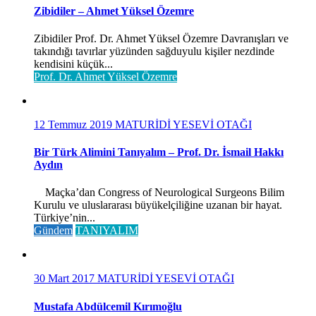
Zibidiler – Ahmet Yüksel Özemre
Zibidiler Prof. Dr. Ahmet Yüksel Özemre Davranışları ve
takındığı tavırlar yüzünden sağduyulu kişiler nezdinde
kendisini küçük...
Prof. Dr. Ahmet Yüksel Özemre
12 Temmuz 2019
MATURİDİ YESEVİ OTAĞI
Bir Türk Alimini Tanıyalım – Prof. Dr. İsmail Hakkı
Aydın
Maçka’dan Congress of Neurological Surgeons Bilim
Kurulu ve uluslararası büyükelçiliğine uzanan bir hayat.
Türkiye’nin...
Gündem
TANIYALIM
30 Mart 2017
MATURİDİ YESEVİ OTAĞI
Mustafa Abdülcemil Kırımoğlu