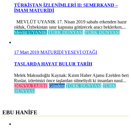
TÜRKİSTAN İZLENİMLERİ II: SEMERKAND –
İMAM MATURİDİ
MEVLÜT UYANIK 17. Nisan 2019 sabahı erkenden hazır
olduk, Özbekistan sınır kapısına götürecek aracı beklerken,...
Mevlüt UYANIK
TÜRK DÜNYASI
TÜRK DÜNYASI
17 Mart 2019
MATURİDİ YESEVİ OTAĞI
TAŞLARDA HAYAT BULUR TARİH
Melek Maksudoğlu Kaynak: Kırım Haber Ajansı Ezelden beri
Ruslar, izlerimizi önce taşlardan silmeliydi ki insanları nasıl...
DÜNYA TARİHİ
Gündem
TÜRK DÜNYASI
TÜRK
DÜNYASI
EBU HANİFE