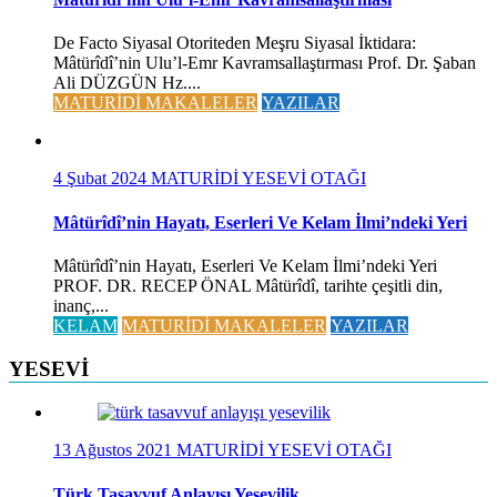
De Facto Siyasal Otoriteden Meşru Siyasal İktidara:
Mâtürîdî’nin Ulu’l-Emr Kavramsallaştırması Prof. Dr. Şaban
Ali DÜZGÜN Hz....
MATURİDİ MAKALELER
YAZILAR
4 Şubat 2024
MATURİDİ YESEVİ OTAĞI
Mâtürîdî’nin Hayatı, Eserleri Ve Kelam İlmi’ndeki Yeri
Mâtürîdî’nin Hayatı, Eserleri Ve Kelam İlmi’ndeki Yeri
PROF. DR. RECEP ÖNAL Mâtürîdî, tarihte çeşitli din,
inanç,...
KELAM
MATURİDİ MAKALELER
YAZILAR
YESEVİ
13 Ağustos 2021
MATURİDİ YESEVİ OTAĞI
Türk Tasavvuf Anlayışı Yesevilik