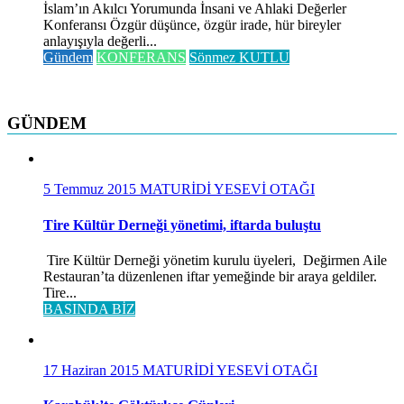
İslam’ın Akılcı Yorumunda İnsani ve Ahlaki Değerler
Konferansı Özgür düşünce, özgür irade, hür bireyler
anlayışıyla değerli...
Gündem
KONFERANS
Sönmez KUTLU
GÜNDEM
5 Temmuz 2015
MATURİDİ YESEVİ OTAĞI
Tire Kültür Derneği yönetimi, iftarda buluştu
Tire Kültür Derneği yönetim kurulu üyeleri, Değirmen Aile
Restauran’ta düzenlenen iftar yemeğinde bir araya geldiler.
Tire...
BASINDA BİZ
17 Haziran 2015
MATURİDİ YESEVİ OTAĞI