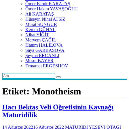
Ömer Faruk KARATAŞ
Ömer Hakan YAVAŞOĞLU
Ali KARATAŞ
Hüseyin Nihal ATSIZ
Murat SUNGUR
Kerem GÜNAL
Nihat YİĞİT
Meryem ÇAĞIL
Hanım HALİLOVA
Saya GABBASOVA
Şeyma ERCANLI
Mesut BAYER
Ermamat ERGESHOV
Etiket:
Monotheism
Hacı Bektaş Veli Öğretisinin Kaynağı
Maturidilik
14 Ağustos 2022
16 Ağustos 2022
MATURİDİ YESEVİ OTAĞI