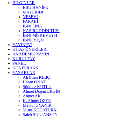
BİLGİNLER
EBU HANİFE
MATURİDİ
YESEVİ
FARABİ
İBNİ SİNA
NASİRUDDİN TUSİ
İBNİ MİSKEVEYH
İBNİ RÜŞD
YAYINEVİ
KİTAP ÖNERİLERİ
AKADEMİK YAYIN
KURULTAY
PANEL
KONFERANS
YAZARLAR
Ali İhsan KILIÇ
Hasan ONAT
Sönmez KUTLU
Ahmet Doğan ERGİN
Ahmet AK
H. Ahmet ÖZER
Mevlüt UYANIK
Yusuf KOCATÜRK
Saleh SULTANSOY