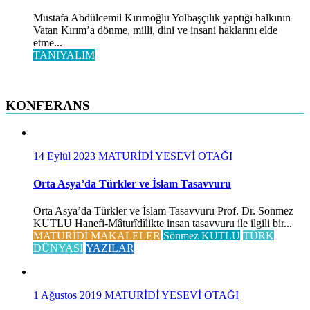
Mustafa Abdülcemil Kırımoğlu Yolbaşçılık yaptığı halkının
Vatan Kırım’a dönme, milli, dini ve insani haklarını elde
etme...
TANIYALIM
KONFERANS
14 Eylül 2023
MATURİDİ YESEVİ OTAĞI
Orta Asya’da Türkler ve İslam Tasavvuru
Orta Asya’da Türkler ve İslam Tasavvuru Prof. Dr. Sönmez
KUTLU Hanefi-Mâturîdîlikte insan tasavvuru ile ilgili bir...
MATURİDİ MAKALELER
Sönmez KUTLU
TÜRK
DÜNYASI
YAZILAR
1 Ağustos 2019
MATURİDİ YESEVİ OTAĞI