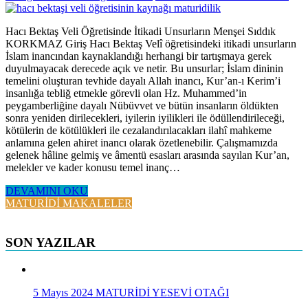
Hacı Bektaş Veli Öğretisinde İtikadi Unsurların Menşei Sıddık
KORKMAZ Giriş Hacı Bektaş Velî öğretisindeki itikadi unsurların
İslam inancından kaynaklandığı herhangi bir tartışmaya gerek
duyulmayacak derecede açık ve netir. Bu unsurlar; İslam dininin
temelini oluşturan tevhide dayalı Allah inancı, Kur’an-ı Kerim’i
insanlığa tebliğ etmekle görevli olan Hz. Muhammed’in
peygamberliğine dayalı Nübüvvet ve bütün insanların öldükten
sonra yeniden dirilecekleri, iyilerin iyilikleri ile ödüllendirileceği,
kötülerin de kötülükleri ile cezalandırılacakları ilahî mahkeme
anlamına gelen ahiret inancı olarak özetlenebilir. Çalışmamızda
gelenek hâline gelmiş ve âmentü esasları arasında sayılan Kur’an,
melekler ve kader konusu temel inanç…
DEVAMINI OKU
MATURİDİ MAKALELER
SON YAZILAR
5 Mayıs 2024
MATURİDİ YESEVİ OTAĞI