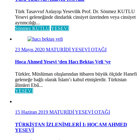
Türk Tasavvuf Anlayışı Yesevilik Prof. Dr. Sönmez KUTLU
Yesevi geleneğinde dindarlık cinsiyet üzerinden veya cinsiyet
ayrımcılığı...
Sönmez KUTLU
YESEVİ
23 Mayıs 2020
MATURİDİ YESEVİ OTAĞI
Hoca Ahmed Yesevi ‘den Hacı Bektaş Veli ‘ye
Türkler, Müslüman oluşlarından itibaren büyük ölçüde Hanefi
geleneğe bağlı olarak İslam’ı kabul etmişlerdir. Türkistan
âlimleri Ebû...
YESEVİ
15 Haziran 2019
MATURİDİ YESEVİ OTAĞI
TÜRKİSTAN İZLENİMLERİ I: HOCAM AHMED
YESEVİ