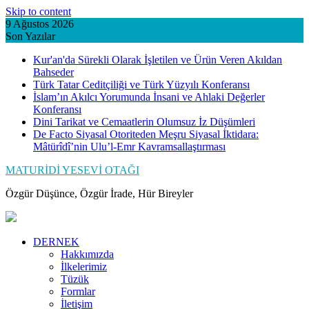
Skip to content
9 Ağustos 2026
Son Yazılar
Kur'an'da Sürekli Olarak İşletilen ve Ürün Veren Akıldan
Bahseder
Türk Tatar Ceditçiliği ve Türk Yüzyılı Konferansı
İslam’ın Akılcı Yorumunda İnsani ve Ahlaki Değerler
Konferansı
Dini Tarikat ve Cemaatlerin Olumsuz İz Düşümleri
De Facto Siyasal Otoriteden Meşru Siyasal İktidara:
Mâtürîdî’nin Ulu’l-Emr Kavramsallaştırması
MATURİDİ YESEVİ OTAĞI
Özgür Düşünce, Özgür İrade, Hür Bireyler
DERNEK
Hakkımızda
İlkelerimiz
Tüzük
Formlar
İletişim