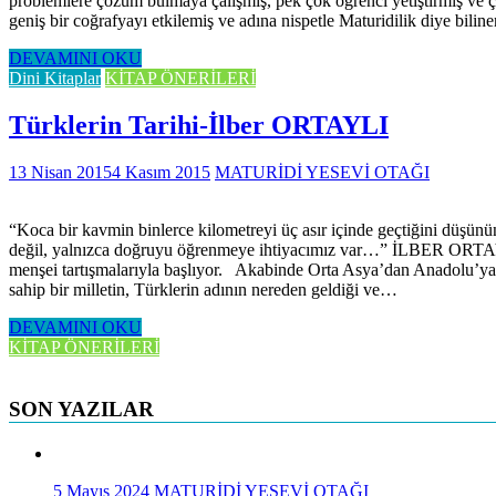
problemlere çözüm bulmaya çalışmış, pek çok öğrenci yetiştirmiş ve çeş
geniş bir coğrafyayı etkilemiş ve adına nispetle Maturidilik diye bili
DEVAMINI OKU
Dini Kitaplar
KİTAP ÖNERİLERİ
Türklerin Tarihi-İlber ORTAYLI
13 Nisan 2015
4 Kasım 2015
MATURİDİ YESEVİ OTAĞI
“Koca bir kavmin binlerce kilometreyi üç asır içinde geçtiğini düşün
değil, yalnızca doğruyu öğrenmeye ihtiyacımız var…” İLBER ORTAYLI
menşei tartışmalarıyla başlıyor. Akabinde Orta Asya’dan Anadolu’ya gö
sahip bir milletin, Türklerin adının nereden geldiği ve…
DEVAMINI OKU
KİTAP ÖNERİLERİ
SON YAZILAR
5 Mayıs 2024
MATURİDİ YESEVİ OTAĞI