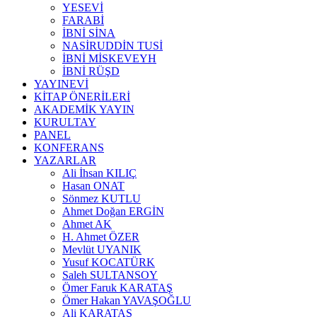
YESEVİ
FARABİ
İBNİ SİNA
NASİRUDDİN TUSİ
İBNİ MİSKEVEYH
İBNİ RÜŞD
YAYINEVİ
KİTAP ÖNERİLERİ
AKADEMİK YAYIN
KURULTAY
PANEL
KONFERANS
YAZARLAR
Ali İhsan KILIÇ
Hasan ONAT
Sönmez KUTLU
Ahmet Doğan ERGİN
Ahmet AK
H. Ahmet ÖZER
Mevlüt UYANIK
Yusuf KOCATÜRK
Saleh SULTANSOY
Ömer Faruk KARATAŞ
Ömer Hakan YAVAŞOĞLU
Ali KARATAŞ