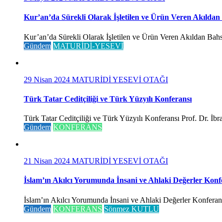
Kur’an’da Sürekli Olarak İşletilen ve Ürün Veren Akıldan
Kur’an’da Sürekli Olarak İşletilen ve Ürün Veren Akıldan Bahse
Gündem
MATURİDİ-YESEVİ
29 Nisan 2024
MATURİDİ YESEVİ OTAĞI
Türk Tatar Ceditçiliği ve Türk Yüzyılı Konferansı
Türk Tatar Ceditçiliği ve Türk Yüzyılı Konferansı Prof. Dr. İ
Gündem
KONFERANS
21 Nisan 2024
MATURİDİ YESEVİ OTAĞI
İslam’ın Akılcı Yorumunda İnsani ve Ahlaki Değerler Konf
İslam’ın Akılcı Yorumunda İnsani ve Ahlaki Değerler Konferansı 
Gündem
KONFERANS
Sönmez KUTLU