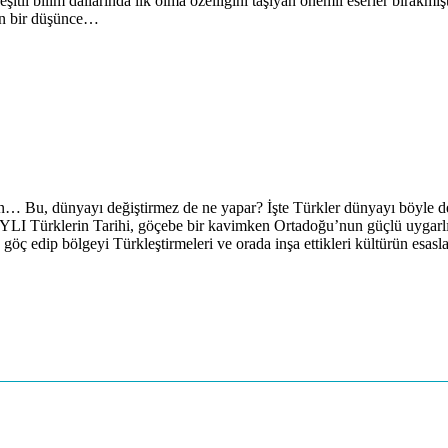
itli bilim dallarında ilk olma özelliğini taşıyan önemli eserler bırakm
nen bir düşünce…
ün… Bu, dünyayı değiştirmez de ne yapar? İşte Türkler dünyayı böyle değ
 Türklerin Tarihi, göçebe bir kavimken Ortadoğu’nun güçlü uygarlık
ç edip bölgeyi Türkleştirmeleri ve orada inşa ettikleri kültürün esasl