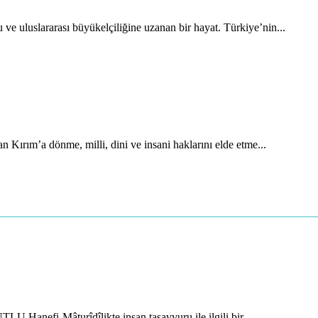
uluslararası büyükelçiliğine uzanan bir hayat. Türkiye’nin...
 Kırım’a dönme, milli, dini ve insani haklarını elde etme...
 Hanefi-Mâturîdîlikte insan tasavvuru ile ilgili bir...