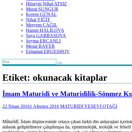
Hüseyin Nihal ATSIZ
Murat SUNGUR
Kerem GÜNAL
Nihat YİĞİT
Meryem ÇAĞIL
Hanım HALİLOVA
Saya GABBASOVA
Şeyma ERCANLI
Mesut BAYER
Ermamat ERGESHOV
Etiket:
okunacak kitaplar
İmam Maturidi ve Maturidilik-Sönmez Ku
22 Nisan 2016
1 Ağustos 2016
MATURİDİ YESEVİ OTAĞI
Mâturîdî, İslam düşüncesinde ortaya çıkan farklı din anlayışları içerisi
atılarak geliştirilmeye çalışılmışsa da, epistemolojik, teolojik ve fels