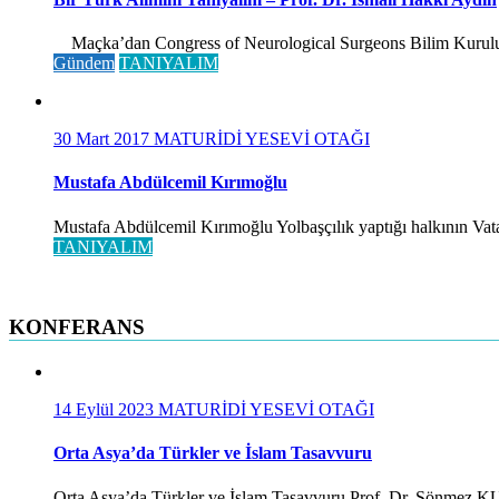
Maçka’dan Congress of Neurological Surgeons Bilim Kurulu ve 
Gündem
TANIYALIM
30 Mart 2017
MATURİDİ YESEVİ OTAĞI
Mustafa Abdülcemil Kırımoğlu
Mustafa Abdülcemil Kırımoğlu Yolbaşçılık yaptığı halkının Vatan
TANIYALIM
KONFERANS
14 Eylül 2023
MATURİDİ YESEVİ OTAĞI
Orta Asya’da Türkler ve İslam Tasavvuru
Orta Asya’da Türkler ve İslam Tasavvuru Prof. Dr. Sönmez KUTLU