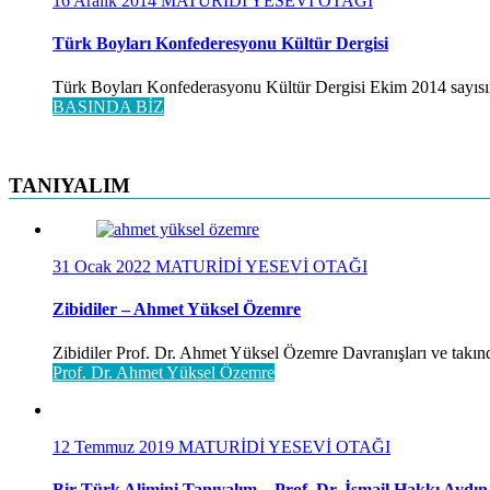
16 Aralık 2014
MATURİDİ YESEVİ OTAĞI
Türk Boyları Konfederesyonu Kültür Dergisi
Türk Boyları Konfederasyonu Kültür Dergisi Ekim 2014 sayısınd
BASINDA BİZ
TANIYALIM
31 Ocak 2022
MATURİDİ YESEVİ OTAĞI
Zibidiler – Ahmet Yüksel Özemre
Zibidiler Prof. Dr. Ahmet Yüksel Özemre Davranışları ve takınd
Prof. Dr. Ahmet Yüksel Özemre
12 Temmuz 2019
MATURİDİ YESEVİ OTAĞI
Bir Türk Alimini Tanıyalım – Prof. Dr. İsmail Hakkı Aydın