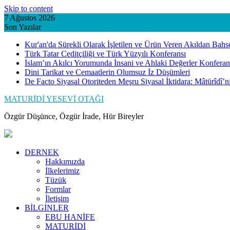
Skip to content
7 Ağustos 2026
Son Yazılar
Kur'an'da Sürekli Olarak İşletilen ve Ürün Veren Akıldan Bahs
Türk Tatar Ceditçiliği ve Türk Yüzyılı Konferansı
İslam’ın Akılcı Yorumunda İnsani ve Ahlaki Değerler Konferan
Dini Tarikat ve Cemaatlerin Olumsuz İz Düşümleri
De Facto Siyasal Otoriteden Meşru Siyasal İktidara: Mâtürîdî’
MATURİDİ YESEVİ OTAĞI
Özgür Düşünce, Özgür İrade, Hür Bireyler
DERNEK
Hakkımızda
İlkelerimiz
Tüzük
Formlar
İletişim
BİLGİNLER
EBU HANİFE
MATURİDİ