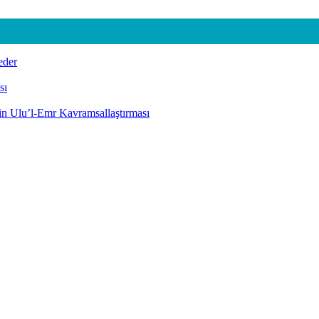
eder
sı
nin Ulu’l-Emr Kavramsallaştırması