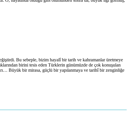
ıştır. O, hayatında olduğu gibi ölümünden sonra da, büyük ilgi görmüş,
iştirdi. Bu sebeple, bizim hayalî bir tarih ve kahramanlar üretmeye
larından birini tesis eden Türklerin günümüzde de çok konuşulan
arı… Büyük bir mirasa, güçlü bir yapılanmaya ve tarihî bir zenginliğe