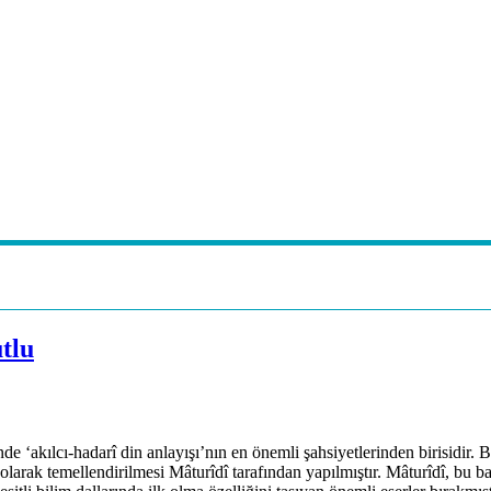
tlu
nde ‘akılcı-hadarî din anlayışı’nın en önemli şahsiyetlerinden birisidir.
efi olarak temellendirilmesi Mâturîdî tarafından yapılmıştır. Mâturîdî, b