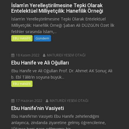
İslam’ın Yerelleştirilmesine Tepki Olarak
Entelektüel Milliyetçilik: Hanefilik Örneği
İslam’ın Yerelleştirilmesine Tepki Olarak Entelektüel
Milliyetçilik: Hanefilik Örneği Şaban Ali DÜZGÜN Özet İlk
fetihler sırasında İslam,...
EBU HANİFE
Gündem
18 Kasım 2022
MATURİDİ YESEVİ OTAĞI
Ebu Hanife ve Ali Oğulları
Ebu Hanife ve Ali Oğulları Prof. Dr. Ahmet AK Sonuç Ali
b. Ebî Tâlib’in soyuna büyük...
EBU HANİFE
17 Haziran 2022
MATURİDİ YESEVİ OTAĞI
Ebu Hanife’nin Vasiyeti
Ebu Hanife’nin Vasiyeti Ebu Hanife zehirlendiğini
anlayınca, zindanda ziyaretine gelmiş öğrencilerine,
“Ölünce beni gasp edilmemiş bir...