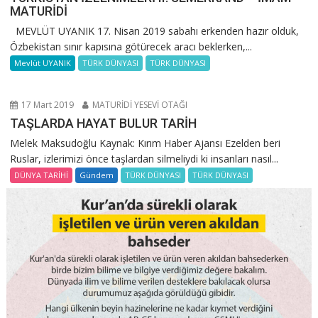
MATURİDİ
MEVLÜT UYANIK 17. Nisan 2019 sabahı erkenden hazır olduk,
Özbekistan sınır kapısına götürecek aracı beklerken,...
Mevlüt UYANIK
TÜRK DÜNYASI
TÜRK DÜNYASI
17 Mart 2019
MATURİDİ YESEVİ OTAĞI
TAŞLARDA HAYAT BULUR TARİH
Melek Maksudoğlu Kaynak: Kırım Haber Ajansı Ezelden beri
Ruslar, izlerimizi önce taşlardan silmeliydi ki insanları nasıl...
DÜNYA TARİHİ
Gündem
TÜRK DÜNYASI
TÜRK DÜNYASI