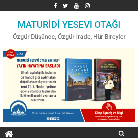
Skip
to
content
MATURİDİ YESEVİ OTAĞI
Özgür Düşünce, Özgür İrade, Hür Bireyler