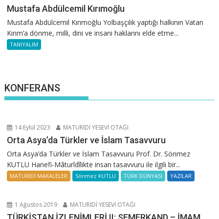
Mustafa Abdülcemil Kırımoğlu
Mustafa Abdülcemil Kırımoğlu Yolbaşçılık yaptığı halkının Vatan
Kırım’a dönme, milli, dini ve insani haklarını elde etme...
TANIYALIM
KONFERANS
14 Eylül 2023
MATURİDİ YESEVİ OTAĞI
Orta Asya’da Türkler ve İslam Tasavvuru
Orta Asya’da Türkler ve İslam Tasavvuru Prof. Dr. Sönmez
KUTLU Hanefi-Mâturîdîlikte insan tasavvuru ile ilgili bir...
MATURİDİ MAKALELER
Sönmez KUTLU
TÜRK DÜNYASI
YAZILAR
1 Ağustos 2019
MATURİDİ YESEVİ OTAĞI
TÜRKİSTAN İZLENİMLERİ II: SEMERKAND – İMAM