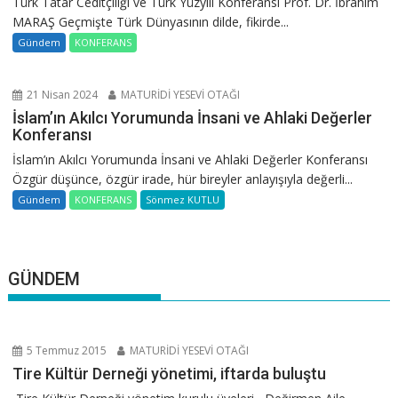
Türk Tatar Ceditçiliği ve Türk Yüzyılı Konferansı Prof. Dr. İbrahim
MARAŞ Geçmişte Türk Dünyasının dilde, fikirde...
Gündem
KONFERANS
21 Nisan 2024
MATURİDİ YESEVİ OTAĞI
İslam’ın Akılcı Yorumunda İnsani ve Ahlaki Değerler
Konferansı
İslam’ın Akılcı Yorumunda İnsani ve Ahlaki Değerler Konferansı
Özgür düşünce, özgür irade, hür bireyler anlayışıyla değerli...
Gündem
KONFERANS
Sönmez KUTLU
GÜNDEM
5 Temmuz 2015
MATURİDİ YESEVİ OTAĞI
Tire Kültür Derneği yönetimi, iftarda buluştu