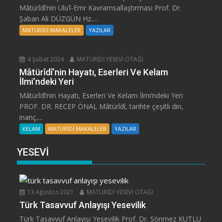
Mâtürîdî’nin Ulu’l-Emr Kavramsallaştırması Prof. Dr.
Şaban Ali DÜZGÜN Hz....
MATURİDİ MAKALELER
YAZILAR
4 Şubat 2024
MATURİDİ YESEVİ OTAĞI
Mâtürîdî’nin Hayatı, Eserleri Ve Kelam
İlmi’ndeki Yeri
Mâtürîdî’nin Hayatı, Eserleri Ve Kelam İlmi’ndeki Yeri
PROF. DR. RECEP ÖNAL Mâtürîdî, tarihte çeşitli din,
inanç,...
KELAM
MATURİDİ MAKALELER
YAZILAR
YESEVİ
13 Ağustos 2021
MATURİDİ YESEVİ OTAĞI
Türk Tasavvuf Anlayışı Yesevilik
Türk Tasavvuf Anlayışı Yesevilik Prof. Dr. Sönmez KUTLU