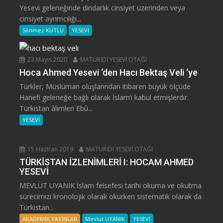
Yesevi geleneğinde dindarlık cinsiyet üzerinden veya
cinsiyet ayrımcılığı...
Sönmez KUTLU
YESEVİ
23 Mayıs 2020
MATURİDİ YESEVİ OTAĞI
Hoca Ahmed Yesevi ‘den Hacı Bektaş Veli ‘ye
Türkler, Müslüman oluşlarından itibaren büyük ölçüde
Hanefi geleneğe bağlı olarak İslam’ı kabul etmişlerdir.
Türkistan âlimleri Ebû...
YESEVİ
15 Haziran 2019
MATURİDİ YESEVİ OTAĞI
TÜRKİSTAN İZLENİMLERİ I: HOCAM AHMED
YESEVİ
MEVLÜT UYANIK İslam felsefesi tarihi okuma ve okutma
sürecimizi kronolojik olarak okurken sistematik olarak da
Türkistan...
AKADEMİK YAYINLAR
Mevlüt UYANIK
YESEVİ