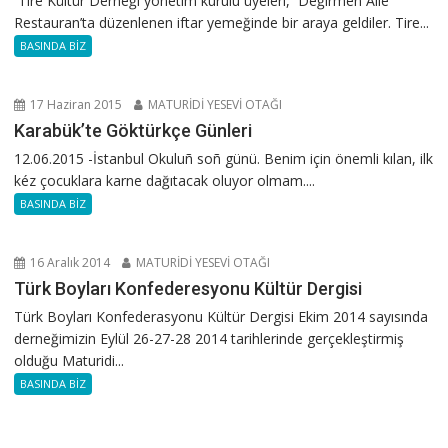
Tire Kültür Derneği yönetim kurulu üyeleri, Değirmen Aile
Restauran’ta düzenlenen iftar yemeğinde bir araya geldiler. Tire...
BASINDA BİZ
17 Haziran 2015
MATURİDİ YESEVİ OTAĞI
Karabük’te Göktürkçe Günleri
12.06.2015 -İstanbul Okuluñ soñ günü. Benim için önemli kılan, ilk
kéz çocuklara karne dağıtacak oluyor olmam....
BASINDA BİZ
16 Aralık 2014
MATURİDİ YESEVİ OTAĞI
Türk Boyları Konfederesyonu Kültür Dergisi
Türk Boyları Konfederasyonu Kültür Dergisi Ekim 2014 sayısında
derneğimizin Eylül 26-27-28 2014 tarihlerinde gerçekleştirmiş
olduğu Maturidi...
BASINDA BİZ