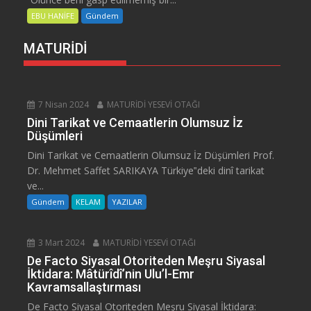
EBU HANİFE
Gündem
MATURİDİ
7 Nisan 2024
MATURİDİ YESEVİ OTAĞI
Dini Tarikat ve Cemaatlerin Olumsuz İz
Düşümleri
Dini Tarikat ve Cemaatlerin Olumsuz İz Düşümleri Prof.
Dr. Mehmet Saffet SARIKAYA Türkiye‟deki dinî tarikat
ve...
Gündem
KELAM
YAZILAR
3 Mart 2024
MATURİDİ YESEVİ OTAĞI
De Facto Siyasal Otoriteden Meşru Siyasal
İktidara: Mâtürîdî’nin Ulu’l-Emr
Kavramsallaştırması
De Facto Siyasal Otoriteden Meşru Siyasal İktidara: