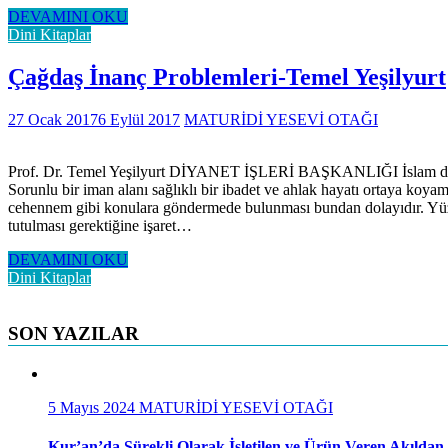
DEVAMINI OKU
Dini Kitaplar
Çağdaş İnanç Problemleri-Temel Yeşilyurt
27 Ocak 2017
6 Eylül 2017
MATURİDİ YESEVİ OTAĞI
Prof. Dr. Temel Yeşilyurt DİYANET İŞLERİ BAŞKANLIĞI İslam dini kat
Sorunlu bir iman alanı sağlıklı bir ibadet ve ahlak hayatı ortaya koya
cehennem gibi konulara göndermede bulunması bundan dolayıdır. Yüze 
tutulması gerektiğine işaret…
DEVAMINI OKU
Dini Kitaplar
SON YAZILAR
5 Mayıs 2024
MATURİDİ YESEVİ OTAĞI
Kur’an’da Sürekli Olarak İşletilen ve Ürün Veren Akıldan