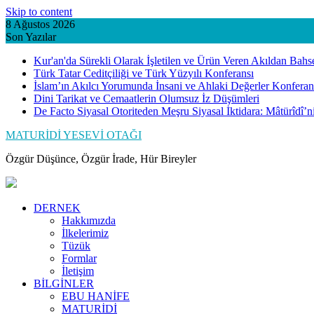
Skip to content
8 Ağustos 2026
Son Yazılar
Kur'an'da Sürekli Olarak İşletilen ve Ürün Veren Akıldan Bahs
Türk Tatar Ceditçiliği ve Türk Yüzyılı Konferansı
İslam’ın Akılcı Yorumunda İnsani ve Ahlaki Değerler Konferan
Dini Tarikat ve Cemaatlerin Olumsuz İz Düşümleri
De Facto Siyasal Otoriteden Meşru Siyasal İktidara: Mâtürîdî’
MATURİDİ YESEVİ OTAĞI
Özgür Düşünce, Özgür İrade, Hür Bireyler
DERNEK
Hakkımızda
İlkelerimiz
Tüzük
Formlar
İletişim
BİLGİNLER
EBU HANİFE
MATURİDİ