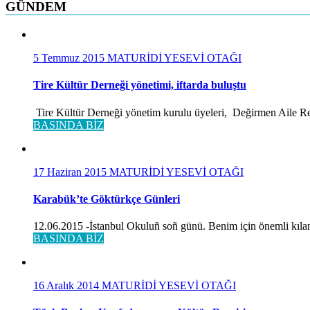
GÜNDEM
5 Temmuz 2015
MATURİDİ YESEVİ OTAĞI
Tire Kültür Derneği yönetimi, iftarda buluştu
Tire Kültür Derneği yönetim kurulu üyeleri, Değirmen Aile Rest
BASINDA BİZ
17 Haziran 2015
MATURİDİ YESEVİ OTAĞI
Karabük’te Göktürkçe Günleri
12.06.2015 -İstanbul Okuluñ soñ günü. Benim için önemli kılan
BASINDA BİZ
16 Aralık 2014
MATURİDİ YESEVİ OTAĞI