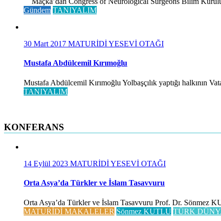
Maçka’dan Congress of Neurological Surgeons Bilim Kurulu ve 
Gündem
TANIYALIM
30 Mart 2017
MATURİDİ YESEVİ OTAĞI
Mustafa Abdülcemil Kırımoğlu
Mustafa Abdülcemil Kırımoğlu Yolbaşçılık yaptığı halkının Vatan
TANIYALIM
KONFERANS
14 Eylül 2023
MATURİDİ YESEVİ OTAĞI
Orta Asya’da Türkler ve İslam Tasavvuru
Orta Asya’da Türkler ve İslam Tasavvuru Prof. Dr. Sönmez KUTLU
MATURİDİ MAKALELER
Sönmez KUTLU
TÜRK DÜNY