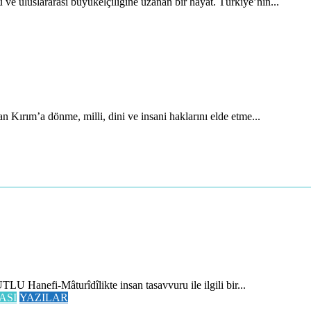
uluslararası büyükelçiliğine uzanan bir hayat. Türkiye’nin...
 Kırım’a dönme, milli, dini ve insani haklarını elde etme...
 Hanefi-Mâturîdîlikte insan tasavvuru ile ilgili bir...
ASI
YAZILAR