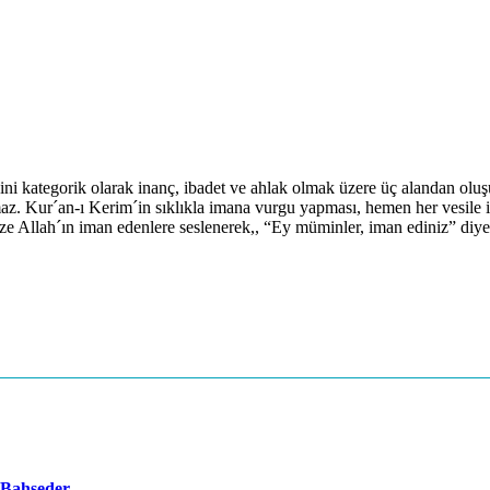
egorik olarak inanç, ibadet ve ahlak olmak üzere üç alandan oluşur. İ
maz. Kur´an-ı Kerim´in sıklıkla imana vurgu yapması, hemen her vesile i
Allah´ın iman edenlere seslenerek,, “Ey müminler, iman ediniz” diye b
 Bahseder