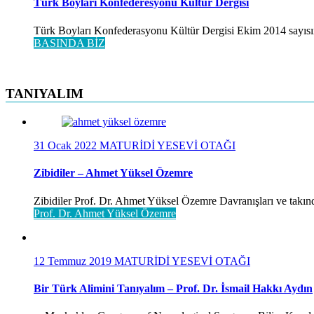
Türk Boyları Konfederesyonu Kültür Dergisi
Türk Boyları Konfederasyonu Kültür Dergisi Ekim 2014 sayısınd
BASINDA BİZ
TANIYALIM
31 Ocak 2022
MATURİDİ YESEVİ OTAĞI
Zibidiler – Ahmet Yüksel Özemre
Zibidiler Prof. Dr. Ahmet Yüksel Özemre Davranışları ve takınd
Prof. Dr. Ahmet Yüksel Özemre
12 Temmuz 2019
MATURİDİ YESEVİ OTAĞI
Bir Türk Alimini Tanıyalım – Prof. Dr. İsmail Hakkı Aydın