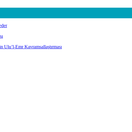
eder
sı
nin Ulu’l-Emr Kavramsallaştırması