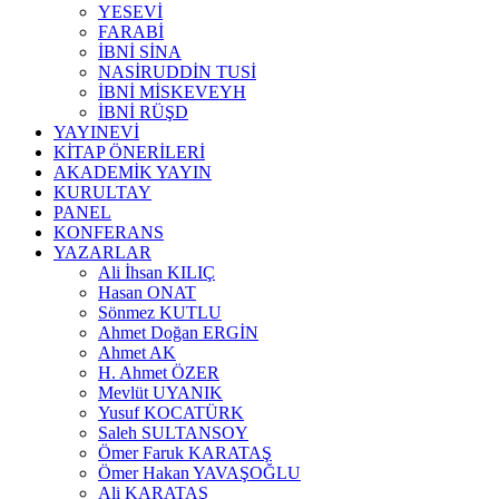
YESEVİ
FARABİ
İBNİ SİNA
NASİRUDDİN TUSİ
İBNİ MİSKEVEYH
İBNİ RÜŞD
YAYINEVİ
KİTAP ÖNERİLERİ
AKADEMİK YAYIN
KURULTAY
PANEL
KONFERANS
YAZARLAR
Ali İhsan KILIÇ
Hasan ONAT
Sönmez KUTLU
Ahmet Doğan ERGİN
Ahmet AK
H. Ahmet ÖZER
Mevlüt UYANIK
Yusuf KOCATÜRK
Saleh SULTANSOY
Ömer Faruk KARATAŞ
Ömer Hakan YAVAŞOĞLU
Ali KARATAŞ