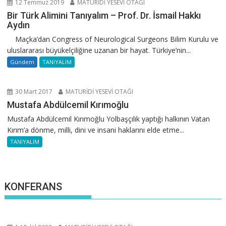
12 Temmuz 2019
MATURİDİ YESEVİ OTAĞI
Bir Türk Alimini Tanıyalım – Prof. Dr. İsmail Hakkı
Aydın
Maçka’dan Congress of Neurological Surgeons Bilim Kurulu ve
uluslararası büyükelçiliğine uzanan bir hayat. Türkiye’nin...
Gündem
TANIYALIM
30 Mart 2017
MATURİDİ YESEVİ OTAĞI
Mustafa Abdülcemil Kırımoğlu
Mustafa Abdülcemil Kırımoğlu Yolbaşçılık yaptığı halkının Vatan
Kırım’a dönme, milli, dini ve insani haklarını elde etme...
TANIYALIM
KONFERANS