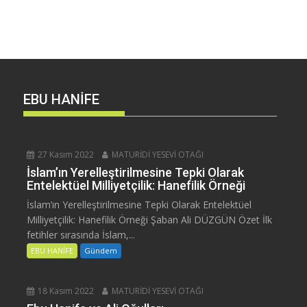
EBU HANİFE
27 Kasım 2022
MATURİDİ YESEVİ OTAĞI
İslam’ın Yerelleştirilmesine Tepki Olarak
Entelektüel Milliyetçilik: Hanefilik Örneği
İslam’ın Yerelleştirilmesine Tepki Olarak Entelektüel
Milliyetçilik: Hanefilik Örneği Şaban Ali DÜZGÜN Özet İlk
fetihler sırasında İslam,...
EBU HANİFE
Gündem
18 Kasım 2022
MATURİDİ YESEVİ OTAĞI