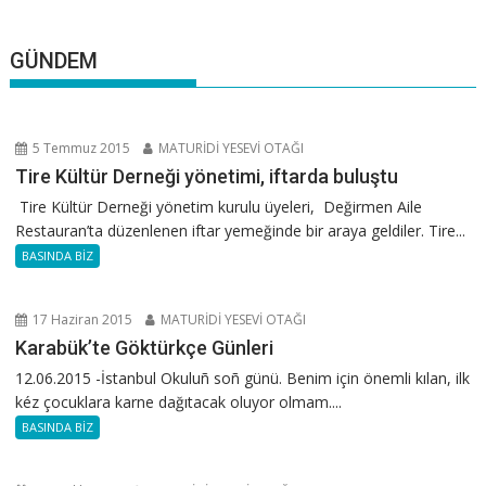
GÜNDEM
5 Temmuz 2015
MATURİDİ YESEVİ OTAĞI
Tire Kültür Derneği yönetimi, iftarda buluştu
Tire Kültür Derneği yönetim kurulu üyeleri, Değirmen Aile
Restauran’ta düzenlenen iftar yemeğinde bir araya geldiler. Tire...
BASINDA BİZ
17 Haziran 2015
MATURİDİ YESEVİ OTAĞI
Karabük’te Göktürkçe Günleri
12.06.2015 -İstanbul Okuluñ soñ günü. Benim için önemli kılan, ilk
kéz çocuklara karne dağıtacak oluyor olmam....
BASINDA BİZ