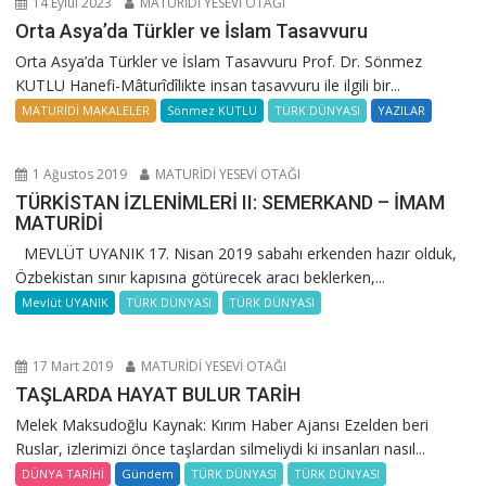
14 Eylül 2023
MATURİDİ YESEVİ OTAĞI
Orta Asya’da Türkler ve İslam Tasavvuru
Orta Asya’da Türkler ve İslam Tasavvuru Prof. Dr. Sönmez
KUTLU Hanefi-Mâturîdîlikte insan tasavvuru ile ilgili bir...
MATURİDİ MAKALELER
Sönmez KUTLU
TÜRK DÜNYASI
YAZILAR
1 Ağustos 2019
MATURİDİ YESEVİ OTAĞI
TÜRKİSTAN İZLENİMLERİ II: SEMERKAND – İMAM
MATURİDİ
MEVLÜT UYANIK 17. Nisan 2019 sabahı erkenden hazır olduk,
Özbekistan sınır kapısına götürecek aracı beklerken,...
Mevlüt UYANIK
TÜRK DÜNYASI
TÜRK DÜNYASI
17 Mart 2019
MATURİDİ YESEVİ OTAĞI
TAŞLARDA HAYAT BULUR TARİH
Melek Maksudoğlu Kaynak: Kırım Haber Ajansı Ezelden beri
Ruslar, izlerimizi önce taşlardan silmeliydi ki insanları nasıl...
DÜNYA TARİHİ
Gündem
TÜRK DÜNYASI
TÜRK DÜNYASI