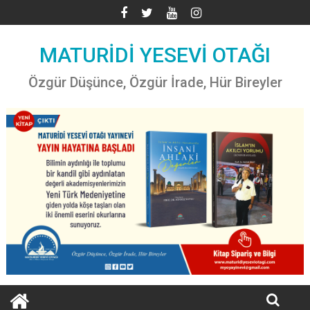
Skip
to
content
MATURİDİ YESEVİ OTAĞI
Özgür Düşünce, Özgür İrade, Hür Bireyler