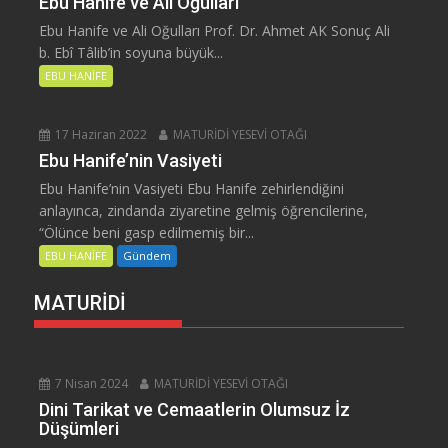
Ebu Hanife ve Ali Oğulları
Ebu Hanife ve Ali Oğulları Prof. Dr. Ahmet AK Sonuç Ali
b. Ebî Tâlib’in soyuna büyük...
EBU HANİFE
17 Haziran 2022
MATURİDİ YESEVİ OTAĞI
Ebu Hanife’nin Vasiyeti
Ebu Hanife’nin Vasiyeti Ebu Hanife zehirlendiğini
anlayınca, zindanda ziyaretine gelmiş öğrencilerine,
“Ölünce beni gasp edilmemiş bir...
EBU HANİFE
Gündem
MATURİDİ
7 Nisan 2024
MATURİDİ YESEVİ OTAĞI
Dini Tarikat ve Cemaatlerin Olumsuz İz
Düşümleri