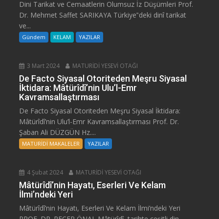
Dini Tarikat ve Cemaatlerin Olumsuz İz Düşümleri Prof.
Dr. Mehmet Saffet SARIKAYA Türkiye‟deki dinî tarikat
ve...
Gündem
KELAM
YAZILAR
3 Mart 2024
MATURİDİ YESEVİ OTAĞI
De Facto Siyasal Otoriteden Meşru Siyasal
İktidara: Mâtürîdî’nin Ulu’l-Emr
Kavramsallaştırması
De Facto Siyasal Otoriteden Meşru Siyasal İktidara:
Mâtürîdî’nin Ulu’l-Emr Kavramsallaştırması Prof. Dr.
Şaban Ali DÜZGÜN Hz....
MATURİDİ MAKALELER
YAZILAR
4 Şubat 2024
MATURİDİ YESEVİ OTAĞI
Mâtürîdî’nin Hayatı, Eserleri Ve Kelam
İlmi’ndeki Yeri
Mâtürîdî’nin Hayatı, Eserleri Ve Kelam İlmi’ndeki Yeri
PROF. DR. RECEP ÖNAL Mâtürîdî, tarihte çeşitli din,