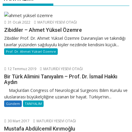
31 Ocak 2022
MATURİDİ YESEVİ OTAĞI
Zibidiler – Ahmet Yüksel Özemre
Zibidiler Prof. Dr. Ahmet Yüksel Özemre Davranışları ve takındığı
tavırlar yüzünden sağduyulu kişiler nezdinde kendisini küçük...
Prof. Dr. Ahmet Yüksel Özemre
12 Temmuz 2019
MATURİDİ YESEVİ OTAĞI
Bir Türk Alimini Tanıyalım – Prof. Dr. İsmail Hakkı
Aydın
Maçka’dan Congress of Neurological Surgeons Bilim Kurulu ve
uluslararası büyükelçiliğine uzanan bir hayat. Türkiye’nin...
Gündem
TANIYALIM
30 Mart 2017
MATURİDİ YESEVİ OTAĞI
Mustafa Abdülcemil Kırımoğlu