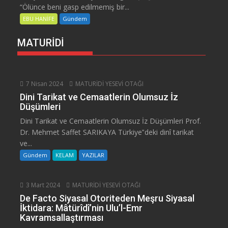
“Ölünce beni gasp edilmemiş bir...
EBU HANİFE
Gündem
MATURİDİ
7 Nisan 2024
MATURİDİ YESEVİ OTAĞI
Dini Tarikat ve Cemaatlerin Olumsuz İz
Düşümleri
Dini Tarikat ve Cemaatlerin Olumsuz İz Düşümleri Prof.
Dr. Mehmet Saffet SARIKAYA Türkiye‟deki dinî tarikat
ve...
Gündem
KELAM
YAZILAR
3 Mart 2024
MATURİDİ YESEVİ OTAĞI
De Facto Siyasal Otoriteden Meşru Siyasal
İktidara: Mâtürîdî’nin Ulu’l-Emr
Kavramsallaştırması