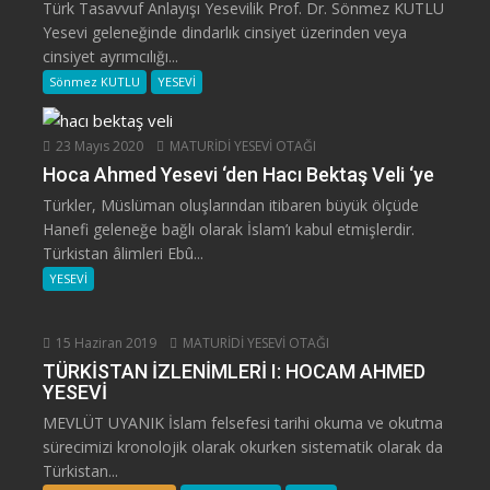
Türk Tasavvuf Anlayışı Yesevilik Prof. Dr. Sönmez KUTLU
Yesevi geleneğinde dindarlık cinsiyet üzerinden veya
cinsiyet ayrımcılığı...
Sönmez KUTLU
YESEVİ
23 Mayıs 2020
MATURİDİ YESEVİ OTAĞI
Hoca Ahmed Yesevi ‘den Hacı Bektaş Veli ‘ye
Türkler, Müslüman oluşlarından itibaren büyük ölçüde
Hanefi geleneğe bağlı olarak İslam’ı kabul etmişlerdir.
Türkistan âlimleri Ebû...
YESEVİ
15 Haziran 2019
MATURİDİ YESEVİ OTAĞI
TÜRKİSTAN İZLENİMLERİ I: HOCAM AHMED
YESEVİ
MEVLÜT UYANIK İslam felsefesi tarihi okuma ve okutma
sürecimizi kronolojik olarak okurken sistematik olarak da
Türkistan...