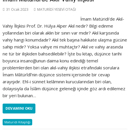
31 Ocak 2023
MATURİDİ YESEVİ OTAĞI
İmam Matüridi’de Akıl-
Vahiy İlişkisi Prof. Dr. Hülya Alper Akıl nedir? Bilgi edinme
yollarından biri olarak aklın bir sınırı var mıdır? Akıl karşısında
vahiy hangi konumdadır? Akıl tek başına hakikate ulaşma gücüne
sahip midir? Yoksa vahye mi muhtaçtır? Akıl ve vahiy arasında
ne tür bir ilişkiden bahsedilebilir? İşte bu kitap, düşünce tarihi
boyunca insanoğlunun daima konu edindiği temel
problemlerden biri olan akıl-vahiy ilişkisi etrafındaki sorulara
İmam Mâtürîdî’nin düşünce sistemi içerisinde bir cevap
arayışıdır. Ehl-i sünnet kelâmının kurucularından biri olan,
dolayısıyla da İslâm düşünce geleneği içinde göz ardı edilemez
bir yeri bulunan…
DEVAMINI OKU
Maturidi Kitaplığı