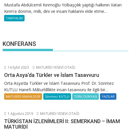
Mustafa Abdülcemil Kırımoğlu Yolbaşçılık yaptığı halkının Vatan
Kırım’a dönme, milli, dini ve insani haklarını elde etme...
TANIYALIM
KONFERANS
14 Eylül 2023
MATURİDİ YESEVİ OTAĞI
Orta Asya’da Türkler ve İslam Tasavvuru
Orta Asya’da Türkler ve İslam Tasavvuru Prof. Dr. Sönmez
KUTLU Hanefi-Mâturîdîlikte insan tasavvuru ile ilgili bir...
MATURİDİ MAKALELER
Sönmez KUTLU
TÜRK DÜNYASI
YAZILAR
1 Ağustos 2019
MATURİDİ YESEVİ OTAĞI
TÜRKİSTAN İZLENİMLERİ II: SEMERKAND – İMAM
MATURİDİ