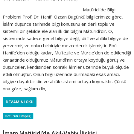
Matüridi’de Bilgi
Problemi Prof. Dr. Hanifi Özcan Bugünkü bilgilerimize göre,
İslâm düşünce tarihinde bilgi konusunu en derli toplu ve
sistemli bir şekilde ele alan ilk din bilgini Mâtüridî’dir. O,
sisteminde sadece genel bilgiye değil, dînî ve ahlâkî bilgiye de
yervermiş ve onları birbiriyle mezcederek işlemiştir. Ebû
Hanîfe’den olduğu kadar, Mu’tezile ve Mürcie’den de etkilendiği
kanaatinde olduğumuz Mâtüridî’nin ortaya koyduğu görüş ve
düşünceler, kendisinden sonraki âlimler üzerinde büyük ölçüde
etkili olmuştur. Onun bilgi üzerinde durmadaki esas amacı,
bilgiye dayalı bir din ve ahlâk sistemi ortaya koymaktır. Çünkü
ona göre, sağlam din,…
DEVAMINI OKU
Maturidi Kitaplığı
İmam Matüridi’de Akıl-Vahiy İlişkisi