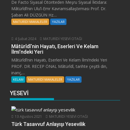
De Facto Siyasal Otoriteden Meşru Siyasal İktidara:
Mâtürîdî’nin Ulu’l-Emr Kavramsallaştırması Prof. Dr.
Şaban Ali DÜZGÜN Hz....
MATURİDİ MAKALELER
YAZILAR
4 Şubat 2024
MATURİDİ YESEVİ OTAĞI
Mâtürîdî’nin Hayatı, Eserleri Ve Kelam
İlmi’ndeki Yeri
Mâtürîdî’nin Hayatı, Eserleri Ve Kelam İlmi’ndeki Yeri
PROF. DR. RECEP ÖNAL Mâtürîdî, tarihte çeşitli din,
inanç,...
KELAM
MATURİDİ MAKALELER
YAZILAR
YESEVİ
13 Ağustos 2021
MATURİDİ YESEVİ OTAĞI
Türk Tasavvuf Anlayışı Yesevilik