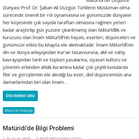
Dünyası Prof. Dr. Şaban Ali Düzgün Türklerin Müslüman olma
sürecinde önemli bir rol oynamasına ve günümüzde dünyanın
her köşesinde çok sayıda taraftarı olmasına rağmen yeteri
kadar araştırılıp gün yüzüne çıkarılmamış olan Mâtürîdîlik ve
kurucusu olan İmam Mâtürîdî’nin hayatı, eserleri, düşünceleri ve
günümüze etkisi bu kitapta ele alınmaktadır. İmam Mâtürîdî’nin
din ve dünya anlayışından Kur’an tasavvuruna, akıl ve vahiy
kavrayışından tarih ve toplum yasalarına, siyaset kültürü ve
yönetim erkinden ahlâk kuramına kadar çok çeşitli konularda
fikir ve görüşlerinin ele alındığı bu eser, dinî düşüncemizin ana
damarlarından biri olan İmam…
DEVAMINI OKU
Maturidi Kitaplığı
Matüridi’de Bilgi Problemi
31 Ocak 2023
MATURİDİ YESEVİ OTAĞI