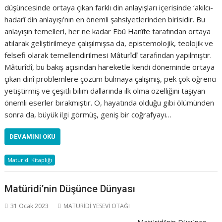
düşüncesinde ortaya çıkan farklı din anlayışları içerisinde ‘akılcı-
hadarî din anlayışı’nın en önemli şahsiyetlerinden birisidir. Bu
anlayışın temelleri, her ne kadar Ebû Hanîfe tarafından ortaya
atılarak geliştirilmeye çalışılmışsa da, epistemolojik, teolojik ve
felsefi olarak temellendirilmesi Mâturîdî tarafından yapılmıştır.
Mâturîdî, bu bakış açısından hareketle kendi döneminde ortaya
çıkan dinî problemlere çözüm bulmaya çalışmış, pek çok öğrenci
yetiştirmiş ve çeşitli bilim dallarında ilk olma özelliğini taşıyan
önemli eserler bırakmıştır. O, hayatında olduğu gibi ölümünden
sonra da, büyük ilgi görmüş, geniş bir coğrafyayı…
DEVAMINI OKU
Maturidi Kitaplığı
Matüridi’nin Düşünce Dünyası
31 Ocak 2023
MATURİDİ YESEVİ OTAĞI
Matüridi’nin Düşünce