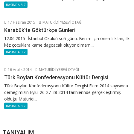
BASINDA BİZ
17 Haziran 2015
MATURİDİ YESEVİ OTAĞI
Karabük’te Göktürkçe Günleri
12.06.2015 -İstanbul Okuluñ soñ günü. Benim için önemli kılan, ilk
kéz çocuklara karne dağıtacak oluyor olmam....
BASINDA BİZ
16 Aralık 2014
MATURİDİ YESEVİ OTAĞI
Türk Boyları Konfederesyonu Kültür Dergisi
Türk Boyları Konfederasyonu Kültür Dergisi Ekim 2014 sayısında
derneğimizin Eylül 26-27-28 2014 tarihlerinde gerçekleştirmiş
olduğu Maturidi...
BASINDA BİZ
TANIYALIM