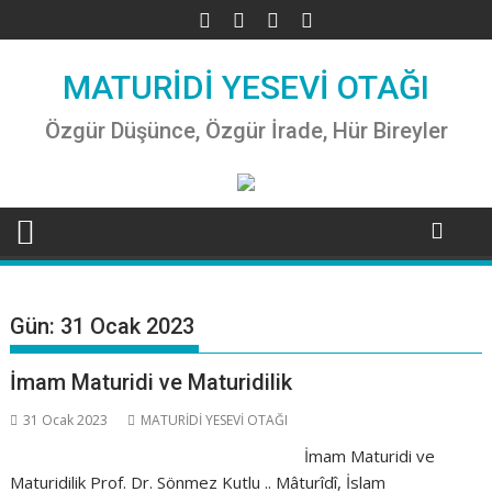
Skip
to
content
MATURİDİ YESEVİ OTAĞI
Özgür Düşünce, Özgür İrade, Hür Bireyler
Gün:
31 Ocak 2023
İmam Maturidi ve Maturidilik
31 Ocak 2023
MATURİDİ YESEVİ OTAĞI
İmam Maturidi ve
Maturidilik Prof. Dr. Sönmez Kutlu .. Mâturîdî, İslam