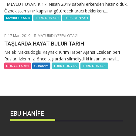
MEVLÜT UYANIK 17. Nisan 2019 sabahı erkenden hazır olduk,
Özbekistan sınır kapısına götürecek aracı beklerken,...
Mevlüt UYANIK
TÜRK DÜNYASI
TÜRK DÜNYASI
17 Mart 2019
MATURİDİ YESEVİ OTAĞI
TAŞLARDA HAYAT BULUR TARİH
Melek Maksudoğlu Kaynak: Kırım Haber Ajansı Ezelden beri
Ruslar, izlerimizi önce taşlardan silmeliydi ki insanları nasıl...
DÜNYA TARİHİ
Gündem
TÜRK DÜNYASI
TÜRK DÜNYASI
EBU HANİFE