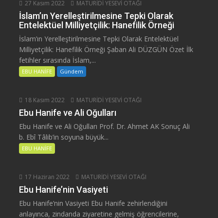
27 Kasım 2022
MATURİDİ YESEVİ OTAĞI
İslam’ın Yerelleştirilmesine Tepki Olarak
Entelektüel Milliyetçilik: Hanefilik Örneği
İslam’ın Yerelleştirilmesine Tepki Olarak Entelektüel
Milliyetçilik: Hanefilik Örneği Şaban Ali DÜZGÜN Özet İlk
fetihler sırasında İslam,...
EBU HANİFE
Gündem
18 Kasım 2022
MATURİDİ YESEVİ OTAĞI
Ebu Hanife ve Ali Oğulları
Ebu Hanife ve Ali Oğulları Prof. Dr. Ahmet AK Sonuç Ali
b. Ebî Tâlib’in soyuna büyük...
EBU HANİFE
17 Haziran 2022
MATURİDİ YESEVİ OTAĞI
Ebu Hanife’nin Vasiyeti
Ebu Hanife’nin Vasiyeti Ebu Hanife zehirlendiğini
anlayınca, zindanda ziyaretine gelmiş öğrencilerine,