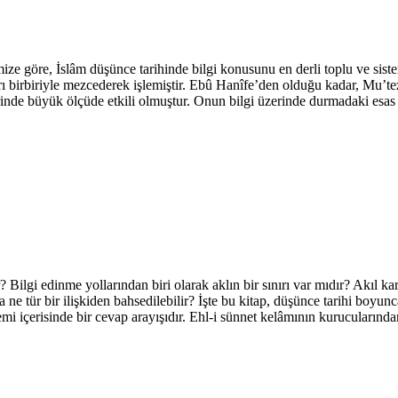
 göre, İslâm düşünce tarihinde bilgi konusunu en derli toplu ve sistemli
ları birbiriyle mezcederek işlemiştir. Ebû Hanîfe’den olduğu kadar, Mu’
nde büyük ölçüde etkili olmuştur. Onun bilgi üzerinde durmadaki esas a
 Bilgi edinme yollarından biri olarak aklın bir sınırı var mıdır? Akıl 
ne tür bir ilişkiden bahsedilebilir? İşte bu kitap, düşünce tarihi boyu
emi içerisinde bir cevap arayışıdır. Ehl-i sünnet kelâmının kurucularında