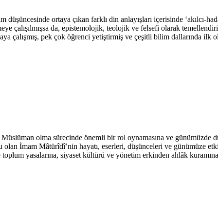
düşüncesinde ortaya çıkan farklı din anlayışları içerisinde ‘akılcı-hadar
meye çalışılmışsa da, epistemolojik, teolojik ve felsefi olarak temellendi
çalışmış, pek çok öğrenci yetiştirmiş ve çeşitli bilim dallarında ilk ol
Müslüman olma sürecinde önemli bir rol oynamasına ve günümüzde düny
u olan İmam Mâtürîdî’nin hayatı, eserleri, düşünceleri ve günümüze etk
toplum yasalarına, siyaset kültürü ve yönetim erkinden ahlâk kuramına ka