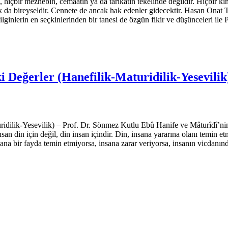
hiçbir mezhebin, cemaatin ya da tarikatın tekelinde değildir. Hiçbir kim
 da bireyseldir. Cennete de ancak hak edenler gidecektir. Hasan Onat T
ilginlerin en seçkinlerinden bir tanesi de özgün fikir ve düşünceleri ile
i Değerler (Hanefilik-Maturidilik-Yesevilik
idilik-Yesevilik) – Prof. Dr. Sönmez Kutlu Ebû Hanife ve Mâturîdî’nin
insan din için değil, din insan içindir. Din, insana yararı­na olanı temin 
nsana bir fayda temin etmiyorsa, insana zarar veriyorsa, insanın vicda