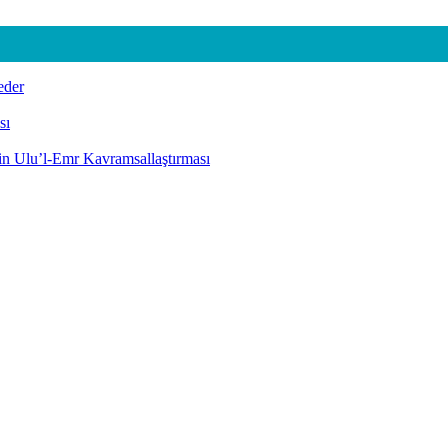
eder
sı
nin Ulu’l-Emr Kavramsallaştırması