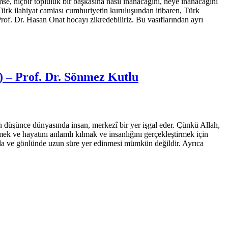
se, hiçbir topluluk bir başkasına nasıl inanacağını, neye inanacağını
ürk ilahiyat camiası cumhuriyetin kuruluşundan itibaren, Türk
 Prof. Dr. Hasan Onat hocayı zikredebiliriz. Bu vasıflarından ayrı
) – Prof. Dr. Sönmez Kutlu
 düşünce dünyasında insan, merkezî bir yer işgal eder. Çünkü Allah,
etmek ve hayatını anlamlı kılmak ve insanlığını gerçekleştirmek için
nında ve gönlünde uzun süre yer edinmesi mümkün değildir. Ayrıca