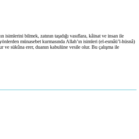
isimlerini bilmek, zatının taşıdığı vasıflara, kâinat ve insan ile
lbî yönlerden münasebet kurmasında Allah’ın isimleri (el-esmâü’l-hüsnâ)
zur ve sükûna erer, duanın kabulüne vesile olur. Bu çalışma ile