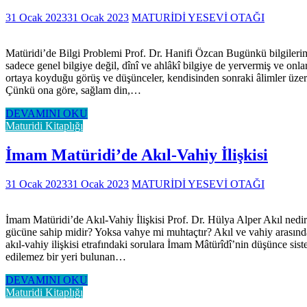
31 Ocak 2023
31 Ocak 2023
MATURİDİ YESEVİ OTAĞI
Matüridi’de Bilgi Problemi Prof. Dr. Hanifi Özcan Bugünkü bilgilerimize
sadece genel bilgiye değil, dînî ve ahlâkî bilgiye de yervermiş ve on
ortaya koyduğu görüş ve düşünceler, kendisinden sonraki âlimler üzeri
Çünkü ona göre, sağlam din,…
DEVAMINI OKU
Maturidi Kitaplığı
İmam Matüridi’de Akıl-Vahiy İlişkisi
31 Ocak 2023
31 Ocak 2023
MATURİDİ YESEVİ OTAĞI
İmam Matüridi’de Akıl-Vahiy İlişkisi Prof. Dr. Hülya Alper Akıl nedir?
gücüne sahip midir? Yoksa vahye mi muhtaçtır? Akıl ve vahiy arasında 
akıl-vahiy ilişkisi etrafındaki sorulara İmam Mâtürîdî’nin düşünce sist
edilemez bir yeri bulunan…
DEVAMINI OKU
Maturidi Kitaplığı