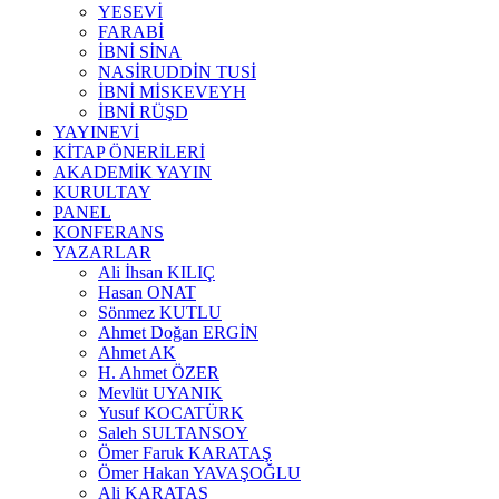
YESEVİ
FARABİ
İBNİ SİNA
NASİRUDDİN TUSİ
İBNİ MİSKEVEYH
İBNİ RÜŞD
YAYINEVİ
KİTAP ÖNERİLERİ
AKADEMİK YAYIN
KURULTAY
PANEL
KONFERANS
YAZARLAR
Ali İhsan KILIÇ
Hasan ONAT
Sönmez KUTLU
Ahmet Doğan ERGİN
Ahmet AK
H. Ahmet ÖZER
Mevlüt UYANIK
Yusuf KOCATÜRK
Saleh SULTANSOY
Ömer Faruk KARATAŞ
Ömer Hakan YAVAŞOĞLU
Ali KARATAŞ