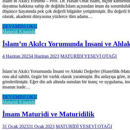
İslam’ın Akılcı Yorumu – Prof. Dr. Hasan Onat İslam, hiçbir kimsenin, 
dayatma hakkına sahip de değildir.İslam açısından iman da sorumluluk
düşünce hayatında pek çok değerli bilginler yetiştirmiştir. Bu değerli b
olarak, akademi dünyasına yüzlerce ilim adamı…
DEVAMINI OKU
Maturidi Kitaplığı
İslam’ın Akılcı Yorumunda İnsani ve Ahlak
4 Haziran 2023
4 Haziran 2023
MATURİDİ YESEVİ OTAĞI
İslam’ın Akılcı Yorumunda İnsani ve Ahlaki Değerler (Hanefilik-Matur
onu akıl sahibi, özgür bir varlık olarak yaratmıştır. Bu anlayışa göre, 
gönderilmiştir. Eğer din adı altında sunulan bir inanç ve uygulama, i
insanın irade…
DEVAMINI OKU
Maturidi Kitaplığı
İmam Maturidi ve Maturidilik
31 Ocak 2023
31 Ocak 2023
MATURİDİ YESEVİ OTAĞI