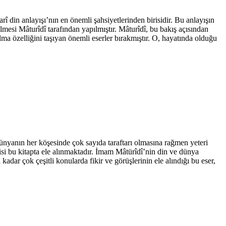
î din anlayışı’nın en önemli şahsiyetlerinden birisidir. Bu anlayışın
rilmesi Mâturîdî tarafından yapılmıştır. Mâturîdî, bu bakış açısından
ma özelliğini taşıyan önemli eserler bırakmıştır. O, hayatında olduğu
anın her köşesinde çok sayıda taraftarı olmasına rağmen yeteri
isi bu kitapta ele alınmaktadır. İmam Mâtürîdî’nin din ve dünya
dar çok çeşitli konularda fikir ve görüşlerinin ele alındığı bu eser,