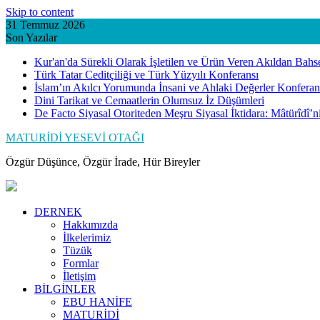
Skip to content
31 Temmuz 2026
Son Yazılar
Kur'an'da Sürekli Olarak İşletilen ve Ürün Veren Akıldan Bahs
Türk Tatar Ceditçiliği ve Türk Yüzyılı Konferansı
İslam’ın Akılcı Yorumunda İnsani ve Ahlaki Değerler Konferan
Dini Tarikat ve Cemaatlerin Olumsuz İz Düşümleri
De Facto Siyasal Otoriteden Meşru Siyasal İktidara: Mâtürîdî’
MATURİDİ YESEVİ OTAĞI
Özgür Düşünce, Özgür İrade, Hür Bireyler
DERNEK
Hakkımızda
İlkelerimiz
Tüzük
Formlar
İletişim
BİLGİNLER
EBU HANİFE
MATURİDİ