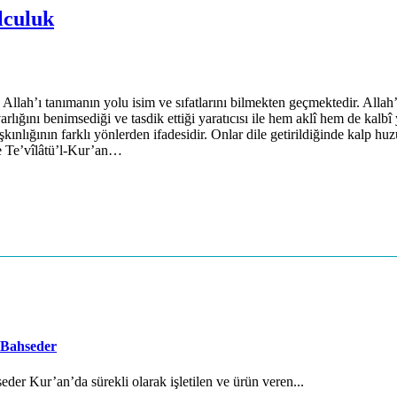
lculuk
llah’ı tanımanın yolu isim ve sıfatlarını bilmekten geçmektedir. Allah’ın 
 varlığını benimsediği ve tasdik ettiği yaratıcısı ile hem aklî hem de ka
ınlığının farklı yönlerden ifadesidir. Onlar dile getirildiğinde kalp hu
e Te’vîlâtü’l-Kur’an…
 Bahseder
der Kur’an’da sürekli olarak işletilen ve ürün veren...