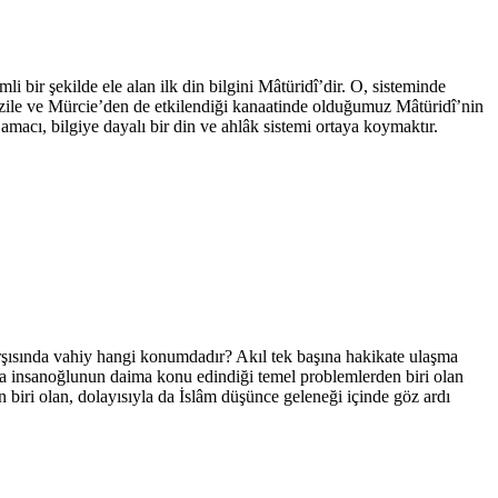
 bir şekilde ele alan ilk din bilgini Mâtüridî’dir. O, sisteminde
tezile ve Mürcie’den de etkilendiği kanaatinde olduğumuz Mâtüridî’nin
macı, bilgiye dayalı bir din ve ahlâk sistemi ortaya koymaktır.
karşısında vahiy hangi konumdadır? Akıl tek başına hakikate ulaşma
nca insanoğlunun daima konu edindiği temel problemlerden biri olan
n biri olan, dolayısıyla da İslâm düşünce geleneği içinde göz ardı