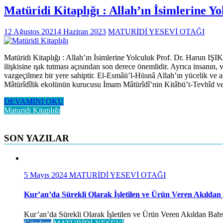
Matüridi Kitaplığı : Allah’ın İsimlerine Yo
12 Ağustos 2021
4 Haziran 2023
MATURİDİ YESEVİ OTAĞI
Matüridi Kitaplığı : Allah’ın İsimlerine Yolculuk Prof. Dr. Harun IŞIK A
ilişkisine ışık tutması açısından son derece önemlidir. Ayrıca insanın,
vazgeçilmez bir yere sahiptir. El-Esmâü’l-Hüsnâ Allah’ın yücelik ve aşk
Mâtürîdîlik ekolünün kurucusu İmam Mâtürîdî’nin Kitâbü’t-Tevhîd v
DEVAMINI OKU
Maturidi Kitaplığı
SON YAZILAR
5 Mayıs 2024
MATURİDİ YESEVİ OTAĞI
Kur’an’da Sürekli Olarak İşletilen ve Ürün Veren Akıldan
Kur’an’da Sürekli Olarak İşletilen ve Ürün Veren Akıldan Bahse