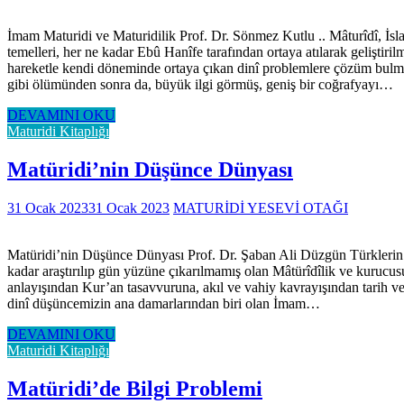
İmam Maturidi ve Maturidilik Prof. Dr. Sönmez Kutlu .. Mâturîdî, İslam 
temelleri, her ne kadar Ebû Hanîfe tarafından ortaya atılarak geliştiril
hareketle kendi döneminde ortaya çıkan dinî problemlere çözüm bulmaya 
gibi ölümünden sonra da, büyük ilgi görmüş, geniş bir coğrafyayı…
DEVAMINI OKU
Maturidi Kitaplığı
Matüridi’nin Düşünce Dünyası
31 Ocak 2023
31 Ocak 2023
MATURİDİ YESEVİ OTAĞI
Matüridi’nin Düşünce Dünyası Prof. Dr. Şaban Ali Düzgün Türklerin 
kadar araştırılıp gün yüzüne çıkarılmamış olan Mâtürîdîlik ve kurucus
anlayışından Kur’an tasavvuruna, akıl ve vahiy kavrayışından tarih ve 
dinî düşüncemizin ana damarlarından biri olan İmam…
DEVAMINI OKU
Maturidi Kitaplığı
Matüridi’de Bilgi Problemi