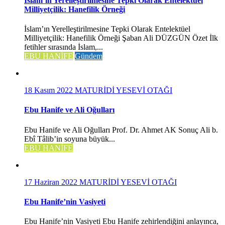
İslam’ın Yerelleştirilmesine Tepki Olarak Entelektüel
Milliyetçilik: Hanefilik Örneği
İslam’ın Yerelleştirilmesine Tepki Olarak Entelektüel
Milliyetçilik: Hanefilik Örneği Şaban Ali DÜZGÜN Özet İlk
fetihler sırasında İslam,...
EBU HANİFE
Gündem
18 Kasım 2022
MATURİDİ YESEVİ OTAĞI
Ebu Hanife ve Ali Oğulları
Ebu Hanife ve Ali Oğulları Prof. Dr. Ahmet AK Sonuç Ali b.
Ebî Tâlib’in soyuna büyük...
EBU HANİFE
17 Haziran 2022
MATURİDİ YESEVİ OTAĞI
Ebu Hanife’nin Vasiyeti
Ebu Hanife’nin Vasiyeti Ebu Hanife zehirlendiğini anlayınca,