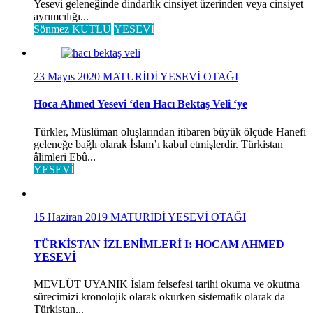
Yesevi geleneğinde dindarlık cinsiyet üzerinden veya cinsiyet
ayrımcılığı...
Sönmez KUTLU
YESEVİ
23 Mayıs 2020
MATURİDİ YESEVİ OTAĞI
Hoca Ahmed Yesevi ‘den Hacı Bektaş Veli ‘ye
Türkler, Müslüman oluşlarından itibaren büyük ölçüde Hanefi
geleneğe bağlı olarak İslam’ı kabul etmişlerdir. Türkistan
âlimleri Ebû...
YESEVİ
15 Haziran 2019
MATURİDİ YESEVİ OTAĞI
TÜRKİSTAN İZLENİMLERİ I: HOCAM AHMED
YESEVİ
MEVLÜT UYANIK İslam felsefesi tarihi okuma ve okutma
sürecimizi kronolojik olarak okurken sistematik olarak da
Türkistan...