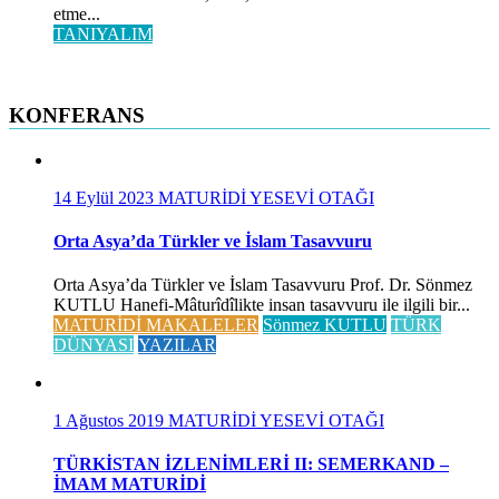
etme...
TANIYALIM
KONFERANS
14 Eylül 2023
MATURİDİ YESEVİ OTAĞI
Orta Asya’da Türkler ve İslam Tasavvuru
Orta Asya’da Türkler ve İslam Tasavvuru Prof. Dr. Sönmez
KUTLU Hanefi-Mâturîdîlikte insan tasavvuru ile ilgili bir...
MATURİDİ MAKALELER
Sönmez KUTLU
TÜRK
DÜNYASI
YAZILAR
1 Ağustos 2019
MATURİDİ YESEVİ OTAĞI
TÜRKİSTAN İZLENİMLERİ II: SEMERKAND –
İMAM MATURİDİ