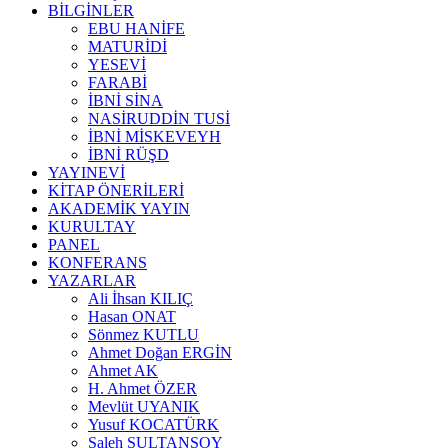
BİLGİNLER
EBU HANİFE
MATURİDİ
YESEVİ
FARABİ
İBNİ SİNA
NASİRUDDİN TUSİ
İBNİ MİSKEVEYH
İBNİ RÜŞD
YAYINEVİ
KİTAP ÖNERİLERİ
AKADEMİK YAYIN
KURULTAY
PANEL
KONFERANS
YAZARLAR
Ali İhsan KILIÇ
Hasan ONAT
Sönmez KUTLU
Ahmet Doğan ERGİN
Ahmet AK
H. Ahmet ÖZER
Mevlüt UYANIK
Yusuf KOCATÜRK
Saleh SULTANSOY