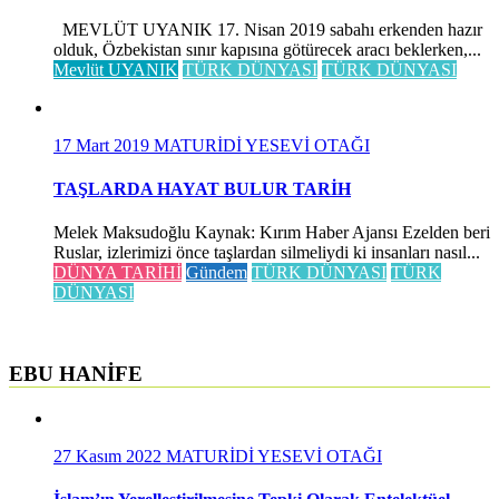
MEVLÜT UYANIK 17. Nisan 2019 sabahı erkenden hazır
olduk, Özbekistan sınır kapısına götürecek aracı beklerken,...
Mevlüt UYANIK
TÜRK DÜNYASI
TÜRK DÜNYASI
17 Mart 2019
MATURİDİ YESEVİ OTAĞI
TAŞLARDA HAYAT BULUR TARİH
Melek Maksudoğlu Kaynak: Kırım Haber Ajansı Ezelden beri
Ruslar, izlerimizi önce taşlardan silmeliydi ki insanları nasıl...
DÜNYA TARİHİ
Gündem
TÜRK DÜNYASI
TÜRK
DÜNYASI
EBU HANİFE
27 Kasım 2022
MATURİDİ YESEVİ OTAĞI