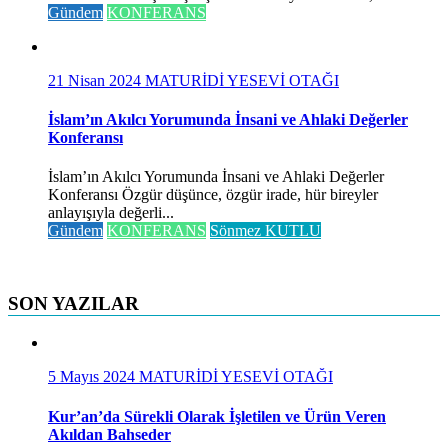
Gündem
KONFERANS
21 Nisan 2024
MATURİDİ YESEVİ OTAĞI
İslam’ın Akılcı Yorumunda İnsani ve Ahlaki Değerler
Konferansı
İslam’ın Akılcı Yorumunda İnsani ve Ahlaki Değerler
Konferansı Özgür düşünce, özgür irade, hür bireyler
anlayışıyla değerli...
Gündem
KONFERANS
Sönmez KUTLU
SON YAZILAR
5 Mayıs 2024
MATURİDİ YESEVİ OTAĞI
Kur’an’da Sürekli Olarak İşletilen ve Ürün Veren
Akıldan Bahseder