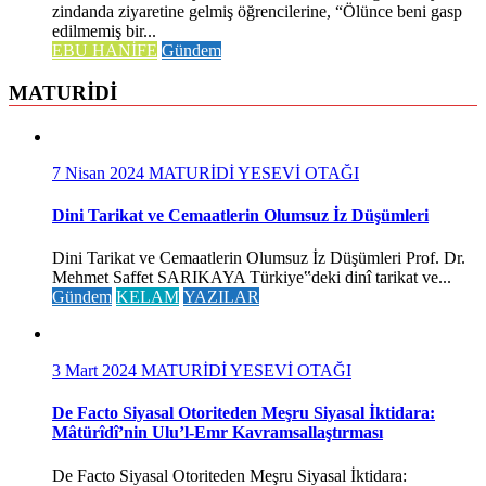
zindanda ziyaretine gelmiş öğrencilerine, “Ölünce beni gasp
edilmemiş bir...
EBU HANİFE
Gündem
MATURİDİ
7 Nisan 2024
MATURİDİ YESEVİ OTAĞI
Dini Tarikat ve Cemaatlerin Olumsuz İz Düşümleri
Dini Tarikat ve Cemaatlerin Olumsuz İz Düşümleri Prof. Dr.
Mehmet Saffet SARIKAYA Türkiye‟deki dinî tarikat ve...
Gündem
KELAM
YAZILAR
3 Mart 2024
MATURİDİ YESEVİ OTAĞI
De Facto Siyasal Otoriteden Meşru Siyasal İktidara:
Mâtürîdî’nin Ulu’l-Emr Kavramsallaştırması
De Facto Siyasal Otoriteden Meşru Siyasal İktidara: