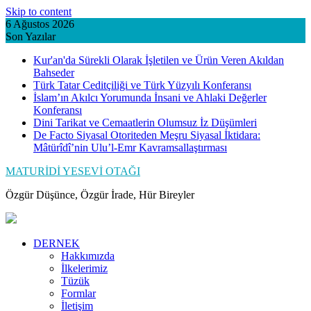
Skip to content
6 Ağustos 2026
Son Yazılar
Kur'an'da Sürekli Olarak İşletilen ve Ürün Veren Akıldan
Bahseder
Türk Tatar Ceditçiliği ve Türk Yüzyılı Konferansı
İslam’ın Akılcı Yorumunda İnsani ve Ahlaki Değerler
Konferansı
Dini Tarikat ve Cemaatlerin Olumsuz İz Düşümleri
De Facto Siyasal Otoriteden Meşru Siyasal İktidara:
Mâtürîdî’nin Ulu’l-Emr Kavramsallaştırması
MATURİDİ YESEVİ OTAĞI
Özgür Düşünce, Özgür İrade, Hür Bireyler
DERNEK
Hakkımızda
İlkelerimiz
Tüzük
Formlar
İletişim