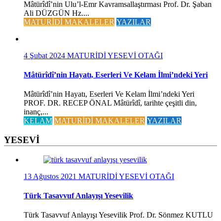
Mâtürîdî’nin Ulu’l-Emr Kavramsallaştırması Prof. Dr. Şaban
Ali DÜZGÜN Hz....
MATURİDİ MAKALELER
YAZILAR
4 Şubat 2024
MATURİDİ YESEVİ OTAĞI
Mâtürîdî’nin Hayatı, Eserleri Ve Kelam İlmi’ndeki Yeri
Mâtürîdî’nin Hayatı, Eserleri Ve Kelam İlmi’ndeki Yeri
PROF. DR. RECEP ÖNAL Mâtürîdî, tarihte çeşitli din,
inanç,...
KELAM
MATURİDİ MAKALELER
YAZILAR
YESEVİ
13 Ağustos 2021
MATURİDİ YESEVİ OTAĞI
Türk Tasavvuf Anlayışı Yesevilik
Türk Tasavvuf Anlayışı Yesevilik Prof. Dr. Sönmez KUTLU