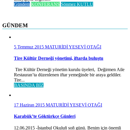
Gündem
KONFERANS
Sönmez KUTLU
GÜNDEM
5 Temmuz 2015
MATURİDİ YESEVİ OTAĞI
Tire Kültür Derneği yönetimi, iftarda buluştu
Tire Kültür Derneği yönetim kurulu üyeleri, Değirmen Aile
Restauran’ta düzenlenen iftar yemeğinde bir araya geldiler.
Tire...
BASINDA BİZ
17 Haziran 2015
MATURİDİ YESEVİ OTAĞI
Karabük’te Göktürkçe Günleri
12.06.2015 -İstanbul Okuluñ soñ günü. Benim için önemli