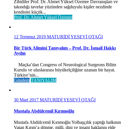
Zibidiler Prof. Dr. Ahmet Yüksel Özemre Davranışları ve
takındığı tavırlar yüzünden sağduyulu kişiler nezdinde
kendisini küçük...
Prof. Dr. Ahmet Yüksel Özemre
12 Temmuz 2019
MATURİDİ YESEVİ OTAĞI
Bir Türk Alimini Tanıyalım – Prof. Dr. İsmail Hakkı
Aydın
Maçka’dan Congress of Neurological Surgeons Bilim
Kurulu ve uluslararası büyükelçiliğine uzanan bir hayat.
Türkiye’nin...
Gündem
TANIYALIM
30 Mart 2017
MATURİDİ YESEVİ OTAĞI
Mustafa Abdülcemil Kırımoğlu
Mustafa Abdülcemil Kırımoğlu Yolbaşçılık yaptığı halkının
Vatan Kırım’a dönme, milli, dini ve insani haklarını elde