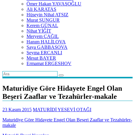
Ömer Hakan YAVAŞOĞLU
Ali KARATAŞ
Hüseyin Nihal ATSIZ
Murat SUNGUR
Kerem GÜNAL
Nihat YİĞİT
Meryem ÇAĞIL
Hanım HALİLOVA
Saya GABBASOVA
Şeyma ERCANLI
Mesut BAYER
Ermamat ERGESHOV
Maturidiye Göre Hidayete Engel Olan
Beşeri Zaaflar ve Tezahürler-makale
23 Kasım 2015
MATURİDİ YESEVİ OTAĞI
Maturidiye Göre Hidayete Engel Olan Beşeri Zaaflar ve Tezahürler-
makale