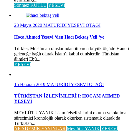
Sönmez KUTLU
YESEVİ
23 Mayıs 2020
MATURİDİ YESEVİ OTAĞI
Hoca Ahmed Yesevi ‘den Hacı Bektaş Veli ‘ye
Türkler, Müslüman oluşlarından itibaren büyük ölçüde Hanefi
geleneğe bağlı olarak İslam’ı kabul etmişlerdir. Türkistan
âlimleri Ebû...
YESEVİ
15 Haziran 2019
MATURİDİ YESEVİ OTAĞI
TÜRKİSTAN İZLENİMLERİ I: HOCAM AHMED
YESEVİ
MEVLÜT UYANIK İslam felsefesi tarihi okuma ve okutma
sürecimizi kronolojik olarak okurken sistematik olarak da
Türkistan...
AKADEMİK YAYINLAR
Mevlüt UYANIK
YESEVİ