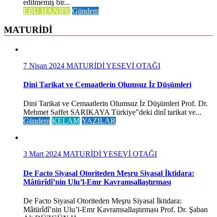
edilmemiş bir...
EBU HANİFE
Gündem
MATURİDİ
7 Nisan 2024
MATURİDİ YESEVİ OTAĞI
Dini Tarikat ve Cemaatlerin Olumsuz İz Düşümleri
Dini Tarikat ve Cemaatlerin Olumsuz İz Düşümleri Prof. Dr.
Mehmet Saffet SARIKAYA Türkiye‟deki dinî tarikat ve...
Gündem
KELAM
YAZILAR
3 Mart 2024
MATURİDİ YESEVİ OTAĞI
De Facto Siyasal Otoriteden Meşru Siyasal İktidara:
Mâtürîdî’nin Ulu’l-Emr Kavramsallaştırması
De Facto Siyasal Otoriteden Meşru Siyasal İktidara:
Mâtürîdî’nin Ulu’l-Emr Kavramsallaştırması Prof. Dr. Şaban