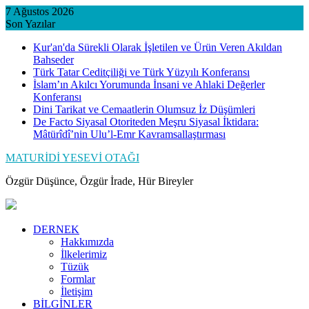
Skip
7 Ağustos 2026
to
Son Yazılar
content
Kur'an'da Sürekli Olarak İşletilen ve Ürün Veren Akıldan
Bahseder
Türk Tatar Ceditçiliği ve Türk Yüzyılı Konferansı
İslam’ın Akılcı Yorumunda İnsani ve Ahlaki Değerler
Konferansı
Dini Tarikat ve Cemaatlerin Olumsuz İz Düşümleri
De Facto Siyasal Otoriteden Meşru Siyasal İktidara:
Mâtürîdî’nin Ulu’l-Emr Kavramsallaştırması
MATURİDİ YESEVİ OTAĞI
Özgür Düşünce, Özgür İrade, Hür Bireyler
DERNEK
Hakkımızda
İlkelerimiz
Tüzük
Formlar
İletişim
BİLGİNLER