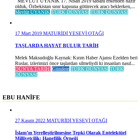
MEVLÜT UYANIK 17. Nisan 2019 sabahı erkenden hazır
olduk, Özbekistan sınır kapısına götürecek aracı beklerken,...
Mevlüt UYANIK
TÜRK DÜNYASI
TÜRK DÜNYASI
17 Mart 2019
MATURİDİ YESEVİ OTAĞI
TAŞLARDA HAYAT BULUR TARİH
Melek Maksudoğlu Kaynak: Kırım Haber Ajansı Ezelden beri
Ruslar, izlerimizi önce taşlardan silmeliydi ki insanları nasıl...
DÜNYA TARİHİ
Gündem
TÜRK DÜNYASI
TÜRK
DÜNYASI
EBU HANİFE
27 Kasım 2022
MATURİDİ YESEVİ OTAĞI
İslam’ın Yerelleştirilmesine Tepki Olarak Entelektüel
Milliyetçilik: Hanefilik Örneği