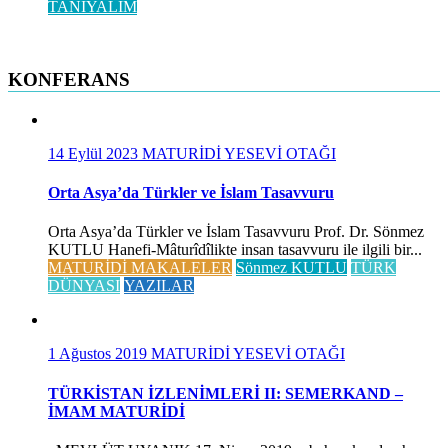
TANIYALIM
KONFERANS
14 Eylül 2023
MATURİDİ YESEVİ OTAĞI
Orta Asya’da Türkler ve İslam Tasavvuru
Orta Asya’da Türkler ve İslam Tasavvuru Prof. Dr. Sönmez
KUTLU Hanefi-Mâturîdîlikte insan tasavvuru ile ilgili bir...
MATURİDİ MAKALELER
Sönmez KUTLU
TÜRK
DÜNYASI
YAZILAR
1 Ağustos 2019
MATURİDİ YESEVİ OTAĞI
TÜRKİSTAN İZLENİMLERİ II: SEMERKAND –
İMAM MATURİDİ