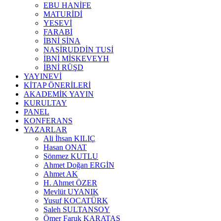
EBU HANİFE
MATURİDİ
YESEVİ
FARABİ
İBNİ SİNA
NASİRUDDİN TUSİ
İBNİ MİSKEVEYH
İBNİ RÜŞD
YAYINEVİ
KİTAP ÖNERİLERİ
AKADEMİK YAYIN
KURULTAY
PANEL
KONFERANS
YAZARLAR
Ali İhsan KILIÇ
Hasan ONAT
Sönmez KUTLU
Ahmet Doğan ERGİN
Ahmet AK
H. Ahmet ÖZER
Mevlüt UYANIK
Yusuf KOCATÜRK
Saleh SULTANSOY
Ömer Faruk KARATAŞ