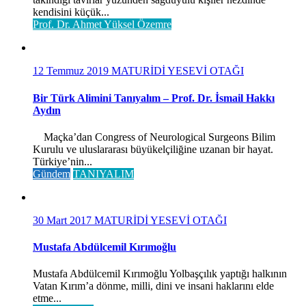
kendisini küçük...
Prof. Dr. Ahmet Yüksel Özemre
12 Temmuz 2019
MATURİDİ YESEVİ OTAĞI
Bir Türk Alimini Tanıyalım – Prof. Dr. İsmail Hakkı
Aydın
Maçka’dan Congress of Neurological Surgeons Bilim
Kurulu ve uluslararası büyükelçiliğine uzanan bir hayat.
Türkiye’nin...
Gündem
TANIYALIM
30 Mart 2017
MATURİDİ YESEVİ OTAĞI
Mustafa Abdülcemil Kırımoğlu
Mustafa Abdülcemil Kırımoğlu Yolbaşçılık yaptığı halkının
Vatan Kırım’a dönme, milli, dini ve insani haklarını elde
etme...