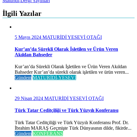
Yazı
Maturidi-Dergi Yayınları
gezinmesi
İlgili Yazılar
5 Mayıs 2024
MATURİDİ YESEVİ OTAĞI
Kur’an’da Sürekli Olarak İşletilen ve Ürün Veren
Akıldan Bahseder
Kur’an’da Sürekli Olarak İşletilen ve Ürün Veren Akıldan
Bahseder Kur’an’da sürekli olarak işletilen ve ürün veren...
Gündem
MATURİDİ-YESEVİ
29 Nisan 2024
MATURİDİ YESEVİ OTAĞI
Türk Tatar Ceditçiliği ve Türk Yüzyılı Konferansı
Türk Tatar Ceditçiliği ve Türk Yüzyılı Konferansı Prof. Dr.
İbrahim MARAŞ Geçmişte Türk Dünyasının dilde, fikirde...
Gündem
KONFERANS