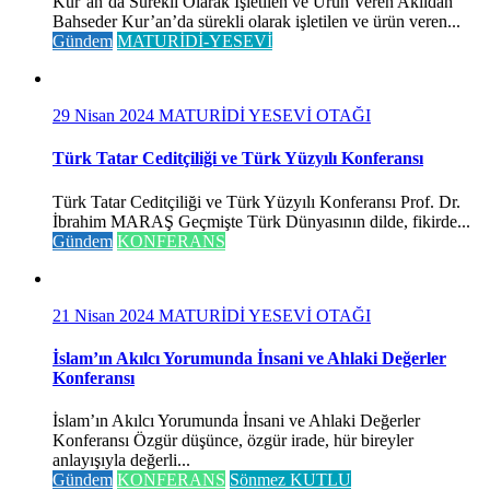
Kur’an’da Sürekli Olarak İşletilen ve Ürün Veren Akıldan
Bahseder Kur’an’da sürekli olarak işletilen ve ürün veren...
Gündem
MATURİDİ-YESEVİ
29 Nisan 2024
MATURİDİ YESEVİ OTAĞI
Türk Tatar Ceditçiliği ve Türk Yüzyılı Konferansı
Türk Tatar Ceditçiliği ve Türk Yüzyılı Konferansı Prof. Dr.
İbrahim MARAŞ Geçmişte Türk Dünyasının dilde, fikirde...
Gündem
KONFERANS
21 Nisan 2024
MATURİDİ YESEVİ OTAĞI
İslam’ın Akılcı Yorumunda İnsani ve Ahlaki Değerler
Konferansı
İslam’ın Akılcı Yorumunda İnsani ve Ahlaki Değerler
Konferansı Özgür düşünce, özgür irade, hür bireyler
anlayışıyla değerli...
Gündem
KONFERANS
Sönmez KUTLU