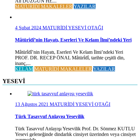
Ali DÜZGÜN Hz....
MATURİDİ MAKALELER
YAZILAR
4 Şubat 2024
MATURİDİ YESEVİ OTAĞI
Mâtürîdî’nin Hayatı, Eserleri Ve Kelam İlmi’ndeki Yeri
Mâtürîdî’nin Hayatı, Eserleri Ve Kelam İlmi’ndeki Yeri
PROF. DR. RECEP ÖNAL Mâtürîdî, tarihte çeşitli din,
inanç,...
KELAM
MATURİDİ MAKALELER
YAZILAR
YESEVİ
13 Ağustos 2021
MATURİDİ YESEVİ OTAĞI
Türk Tasavvuf Anlayışı Yesevilik
Türk Tasavvuf Anlayışı Yesevilik Prof. Dr. Sönmez KUTLU
Yesevi geleneğinde dindarlık cinsiyet üzerinden veya cinsiyet
ayrımcılığı...