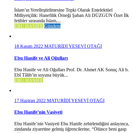
İslam’ın Yerelleştirilmesine Tepki Olarak Entelektüel
Milliyetçilik: Hanefilik Örneği Şaban Ali DÜZGÜN Özet İlk
fetihler sırasında İslam,...
EBU HANİFE
Gündem
18 Kasım 2022
MATURİDİ YESEVİ OTAĞI
Ebu Hanife ve Ali Oğulları
Ebu Hanife ve Ali Oğulları Prof. Dr. Ahmet AK Sonuç Ali b.
Ebî Tâlib’in soyuna büyük...
EBU HANİFE
17 Haziran 2022
MATURİDİ YESEVİ OTAĞI
Ebu Hanife’nin Vasiyeti
Ebu Hanife’nin Vasiyeti Ebu Hanife zehirlendiğini anlayınca,
zindanda ziyaretine gelmiş öğrencilerine, “Ölünce beni gasp