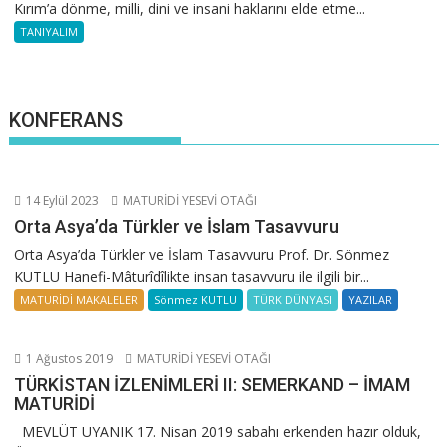
Kırım’a dönme, milli, dini ve insani haklarını elde etme...
TANIYALIM
KONFERANS
14 Eylül 2023
MATURİDİ YESEVİ OTAĞI
Orta Asya’da Türkler ve İslam Tasavvuru
Orta Asya’da Türkler ve İslam Tasavvuru Prof. Dr. Sönmez
KUTLU Hanefi-Mâturîdîlikte insan tasavvuru ile ilgili bir...
MATURİDİ MAKALELER
Sönmez KUTLU
TÜRK DÜNYASI
YAZILAR
1 Ağustos 2019
MATURİDİ YESEVİ OTAĞI
TÜRKİSTAN İZLENİMLERİ II: SEMERKAND – İMAM
MATURİDİ
MEVLÜT UYANIK 17. Nisan 2019 sabahı erkenden hazır olduk,