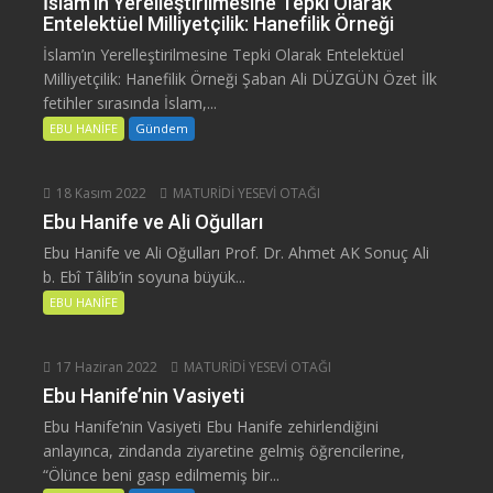
İslam’ın Yerelleştirilmesine Tepki Olarak
Entelektüel Milliyetçilik: Hanefilik Örneği
İslam’ın Yerelleştirilmesine Tepki Olarak Entelektüel
Milliyetçilik: Hanefilik Örneği Şaban Ali DÜZGÜN Özet İlk
fetihler sırasında İslam,...
EBU HANİFE
Gündem
18 Kasım 2022
MATURİDİ YESEVİ OTAĞI
Ebu Hanife ve Ali Oğulları
Ebu Hanife ve Ali Oğulları Prof. Dr. Ahmet AK Sonuç Ali
b. Ebî Tâlib’in soyuna büyük...
EBU HANİFE
17 Haziran 2022
MATURİDİ YESEVİ OTAĞI
Ebu Hanife’nin Vasiyeti
Ebu Hanife’nin Vasiyeti Ebu Hanife zehirlendiğini
anlayınca, zindanda ziyaretine gelmiş öğrencilerine,
“Ölünce beni gasp edilmemiş bir...