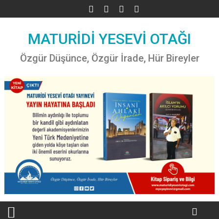
Skip
to
content
MATURİDİ YESEVİ OTAĞI
Özgür Düşünce, Özgür İrade, Hür Bireyler