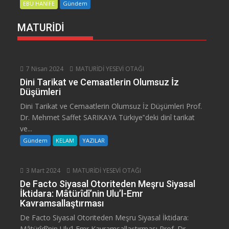
EBU HANİFE
Gündem
MATURİDİ
7 Nisan 2024
MATURİDİ YESEVİ OTAĞI
Dini Tarikat ve Cemaatlerin Olumsuz İz
Düşümleri
Dini Tarikat ve Cemaatlerin Olumsuz İz Düşümleri Prof.
Dr. Mehmet Saffet SARIKAYA Türkiye‟deki dinî tarikat
ve...
Gündem
KELAM
YAZILAR
3 Mart 2024
MATURİDİ YESEVİ OTAĞI
De Facto Siyasal Otoriteden Meşru Siyasal
İktidara: Mâtürîdî’nin Ulu’l-Emr
Kavramsallaştırması
De Facto Siyasal Otoriteden Meşru Siyasal İktidara:
Mâtürîdî’nin Ulu’l-Emr Kavramsallaştırması Prof. Dr.