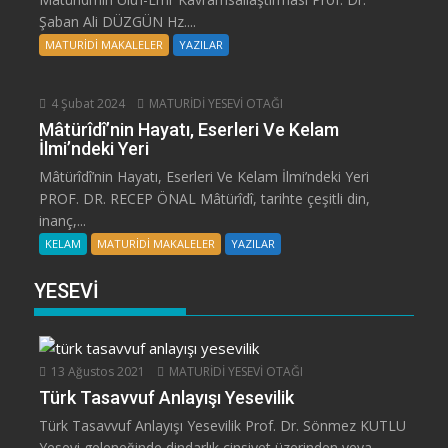
Şaban Ali DÜZGÜN Hz....
MATURİDİ MAKALELER
YAZILAR
4 Şubat 2024
MATURİDİ YESEVİ OTAĞI
Mâtürîdî’nin Hayatı, Eserleri Ve Kelam
İlmi’ndeki Yeri
Mâtürîdî’nin Hayatı, Eserleri Ve Kelam İlmi’ndeki Yeri
PROF. DR. RECEP ÖNAL Mâtürîdî, tarihte çeşitli din,
inanç,...
KELAM
MATURİDİ MAKALELER
YAZILAR
YESEVİ
13 Ağustos 2021
MATURİDİ YESEVİ OTAĞI
Türk Tasavvuf Anlayışı Yesevilik
Türk Tasavvuf Anlayışı Yesevilik Prof. Dr. Sönmez KUTLU
Yesevi geleneğinde dindarlık cinsiyet üzerinden veya