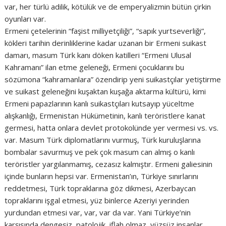
var, her türlü adilik, kötülük ve de emperyalizmin bütün çirkin
oyunları var.
Ermeni çetelerinin “faşist milliyetçiliği”, “sapık yurtseverliği”,
kökleri tarihin derinliklerine kadar uzanan bir Ermeni suikast
damarı, masum Türk kanı döken katilleri “Ermeni Ulusal
Kahramanı” ilan etme geleneği, Ermeni çocuklarını bu
sözümona “kahramanlara” özendirip yeni suikastçılar yetiştirme
ve suikast geleneğini kuşaktan kuşağa aktarma kültürü, kimi
Ermeni papazlarının kanlı suikastçıları kutsayıp yüceltme
alışkanlığı, Ermenistan Hükümetinin, kanlı teröristlere kanat
germesi, hatta onlara devlet protokolünde yer vermesi vs. vs.
var. Masum Türk diplomatlarını vurmuş, Türk kuruluşlarına
bombalar savurmuş ve pek çok masum can almış o kanlı
teröristler yargılanmamış, cezasız kalmıştır. Ermeni galiesinin
içinde bunların hepsi var. Ermenistan’ın, Türkiye sınırlarını
reddetmesi, Türk topraklarına göz dikmesi, Azerbaycan
topraklarını işgal etmesi, yüz binlerce Azeriyi yerinden
yurdundan etmesi var, var, var da var. Yani Türkiye’nin
karşısında dengesiz, patolojik, iflah olmaz, yüzsüz insanlar