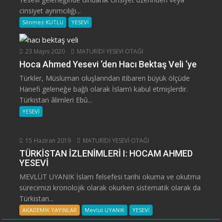
cinsiyet ayrımcılığı...
Sönmez KUTLU
YESEVİ
23 Mayıs 2020
MATURİDİ YESEVİ OTAĞI
Hoca Ahmed Yesevi ‘den Hacı Bektaş Veli ‘ye
Türkler, Müslüman oluşlarından itibaren büyük ölçüde
Hanefi geleneğe bağlı olarak İslam’ı kabul etmişlerdir.
Türkistan âlimleri Ebû...
YESEVİ
15 Haziran 2019
MATURİDİ YESEVİ OTAĞI
TÜRKİSTAN İZLENİMLERİ I: HOCAM AHMED
YESEVİ
MEVLÜT UYANIK İslam felsefesi tarihi okuma ve okutma
sürecimizi kronolojik olarak okurken sistematik olarak da
Türkistan...
AKADEMİK YAYINLAR
Mevlüt UYANIK
YESEVİ