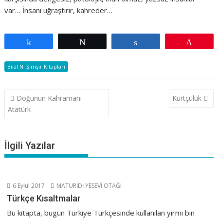
var… İnsanı uğraştırır, kahreder…
Paylaş
Tweetle
Paylaş
Pin
Bilal N. Şimşir Kitapları
Yazı
Doğunun Kahramanı
Kürtçülük
gezinmesi
Atatürk
İlgili Yazılar
6 Eylül 2017
MATURİDİ YESEVİ OTAĞI
Türkçe Kısaltmalar
Bu kitapta, bugün Türkiye Türkçesinde kullanılan yirmi bin