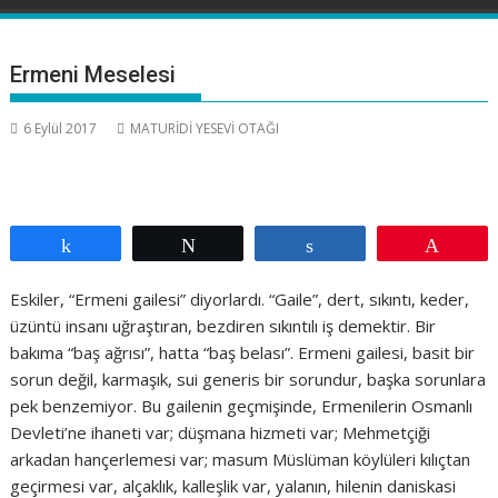
Ermeni Meselesi
6 Eylül 2017
MATURİDİ YESEVİ OTAĞI
Paylaş
Tweetle
Paylaş
Pin
Eskiler, “Ermeni gailesi” diyorlardı. “Gaile”, dert, sıkıntı, keder,
üzüntü insanı uğraştıran, bezdiren sıkıntılı iş demektir. Bir
bakıma “baş ağrısı”, hatta “baş belası”. Ermeni gailesi, basit bir
sorun değil, karmaşık, sui generis bir sorundur, başka sorunlara
pek benzemiyor. Bu gailenin geçmişinde, Ermenilerin Osmanlı
Devleti’ne ihaneti var; düşmana hizmeti var; Mehmetçiği
arkadan hançerlemesi var; masum Müslüman köylüleri kılıçtan
geçirmesi var, alçaklık, kalleşlik var, yalanın, hilenin daniskasi