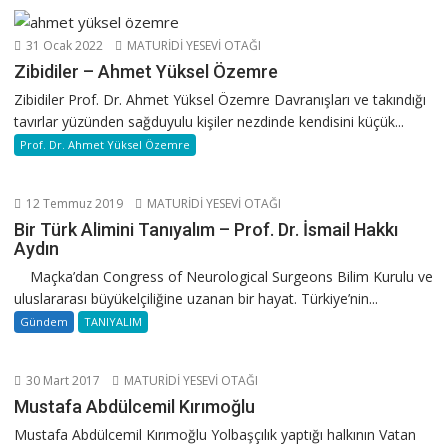
31 Ocak 2022
MATURİDİ YESEVİ OTAĞI
Zibidiler – Ahmet Yüksel Özemre
Zibidiler Prof. Dr. Ahmet Yüksel Özemre Davranışları ve takındığı
tavırlar yüzünden sağduyulu kişiler nezdinde kendisini küçük...
Prof. Dr. Ahmet Yüksel Özemre
12 Temmuz 2019
MATURİDİ YESEVİ OTAĞI
Bir Türk Alimini Tanıyalım – Prof. Dr. İsmail Hakkı
Aydın
Maçka’dan Congress of Neurological Surgeons Bilim Kurulu ve
uluslararası büyükelçiliğine uzanan bir hayat. Türkiye’nin...
Gündem
TANIYALIM
30 Mart 2017
MATURİDİ YESEVİ OTAĞI
Mustafa Abdülcemil Kırımoğlu
Mustafa Abdülcemil Kırımoğlu Yolbaşçılık yaptığı halkının Vatan