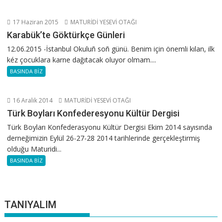
17 Haziran 2015
MATURİDİ YESEVİ OTAĞI
Karabük’te Göktürkçe Günleri
12.06.2015 -İstanbul Okuluñ soñ günü. Benim için önemli kılan, ilk
kéz çocuklara karne dağıtacak oluyor olmam....
BASINDA BİZ
16 Aralık 2014
MATURİDİ YESEVİ OTAĞI
Türk Boyları Konfederesyonu Kültür Dergisi
Türk Boyları Konfederasyonu Kültür Dergisi Ekim 2014 sayısında
derneğimizin Eylül 26-27-28 2014 tarihlerinde gerçekleştirmiş
olduğu Maturidi...
BASINDA BİZ
TANIYALIM