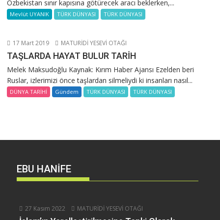
Özbekistan sınır kapısına götürecek aracı beklerken,...
Mevlüt UYANIK
TÜRK DÜNYASI
TÜRK DÜNYASI
17 Mart 2019
MATURİDİ YESEVİ OTAĞI
TAŞLARDA HAYAT BULUR TARİH
Melek Maksudoğlu Kaynak: Kırım Haber Ajansı Ezelden beri
Ruslar, izlerimizi önce taşlardan silmeliydi ki insanları nasıl...
DÜNYA TARİHİ
Gündem
TÜRK DÜNYASI
TÜRK DÜNYASI
EBU HANİFE
27 Kasım 2022
MATURİDİ YESEVİ OTAĞI