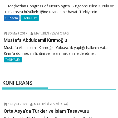
Maçka’dan Congress of Neurological Surgeons Bilim Kurulu ve
uluslararası büyükelçiliğine uzanan bir hayat. Türkiye’nin...
Gündem
TANIYALIM
30 Mart 2017
MATURİDİ YESEVİ OTAĞI
Mustafa Abdülcemil Kırımoğlu
Mustafa Abdülcemil Kırımoğlu Yolbaşçılık yaptığı halkının Vatan
Kırım’a dönme, milli, dini ve insani haklarını elde etme...
TANIYALIM
KONFERANS
14 Eylül 2023
MATURİDİ YESEVİ OTAĞI
Orta Asya’da Türkler ve İslam Tasavvuru