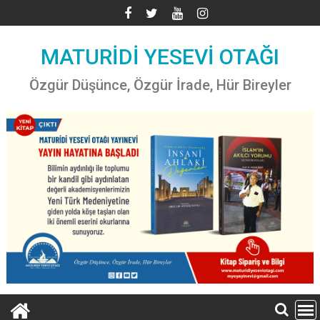
Skip
to
content
MATURİDİ YESEVİ OTAĞI
Özgür Düşünce, Özgür İrade, Hür Bireyler