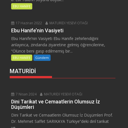
EBU HANİFE
17 Haziran 2022
MATURİDİ YESEVİ OTAĞI
Ebu Hanife’nin Vasiyeti
Ebu Hanife’nin Vasiyeti Ebu Hanife zehirlendiğini
anlayınca, zindanda ziyaretine gelmiş öğrencilerine,
“Ölünce beni gasp edilmemiş bir...
EBU HANİFE
Gündem
MATURİDİ
7 Nisan 2024
MATURİDİ YESEVİ OTAĞI
Dini Tarikat ve Cemaatlerin Olumsuz İz
Düşümleri
Dini Tarikat ve Cemaatlerin Olumsuz İz Düşümleri Prof.
Dr. Mehmet Saffet SARIKAYA Türkiye‟deki dinî tarikat
ve...