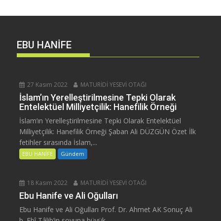
EBU HANİFE
27 Kasım 2022
MATURİDİ YESEVİ OTAĞI
İslam’ın Yerelleştirilmesine Tepki Olarak
Entelektüel Milliyetçilik: Hanefilik Örneği
İslam’ın Yerelleştirilmesine Tepki Olarak Entelektüel
Milliyetçilik: Hanefilik Örneği Şaban Ali DÜZGÜN Özet İlk
fetihler sırasında İslam,...
EBU HANİFE
Gündem
18 Kasım 2022
MATURİDİ YESEVİ OTAĞI
Ebu Hanife ve Ali Oğulları
Ebu Hanife ve Ali Oğulları Prof. Dr. Ahmet AK Sonuç Ali
b. Ebî Tâlib’in soyuna büyük...