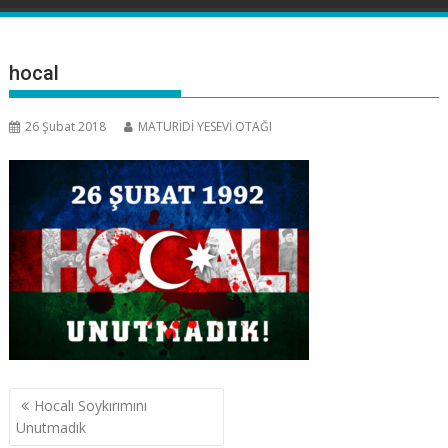
hocal
26 Şubat 2018
MATURİDİ YESEVİ OTAĞI
Yazı
Hocalı Soykırımını
gezinmesi
Unutmadık