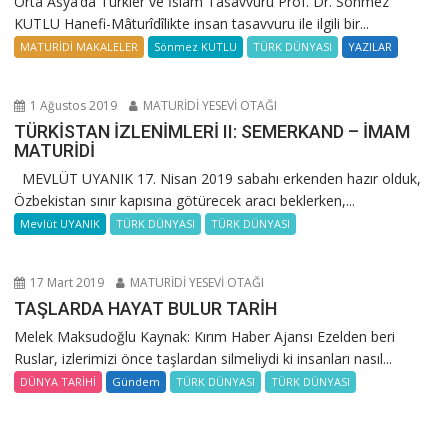
Orta Asya’da Türkler ve İslam Tasavvuru Prof. Dr. Sönmez
KUTLU Hanefi-Mâturîdîlikte insan tasavvuru ile ilgili bir...
MATURİDİ MAKALELER
Sönmez KUTLU
TÜRK DÜNYASI
YAZILAR
1 Ağustos 2019
MATURİDİ YESEVİ OTAĞI
TÜRKİSTAN İZLENİMLERİ II: SEMERKAND – İMAM
MATURİDİ
MEVLÜT UYANIK 17. Nisan 2019 sabahı erkenden hazır olduk,
Özbekistan sınır kapısına götürecek aracı beklerken,...
Mevlüt UYANIK
TÜRK DÜNYASI
TÜRK DÜNYASI
17 Mart 2019
MATURİDİ YESEVİ OTAĞI
TAŞLARDA HAYAT BULUR TARİH
Melek Maksudoğlu Kaynak: Kırım Haber Ajansı Ezelden beri
Ruslar, izlerimizi önce taşlardan silmeliydi ki insanları nasıl...
DÜNYA TARİHİ
Gündem
TÜRK DÜNYASI
TÜRK DÜNYASI