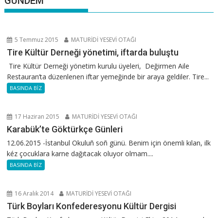
GÜNDEM
5 Temmuz 2015
MATURİDİ YESEVİ OTAĞI
Tire Kültür Derneği yönetimi, iftarda buluştu
Tire Kültür Derneği yönetim kurulu üyeleri, Değirmen Aile
Restauran’ta düzenlenen iftar yemeğinde bir araya geldiler. Tire...
BASINDA BİZ
17 Haziran 2015
MATURİDİ YESEVİ OTAĞI
Karabük’te Göktürkçe Günleri
12.06.2015 -İstanbul Okuluñ soñ günü. Benim için önemli kılan, ilk
kéz çocuklara karne dağıtacak oluyor olmam....
BASINDA BİZ
16 Aralık 2014
MATURİDİ YESEVİ OTAĞI
Türk Boyları Konfederesyonu Kültür Dergisi