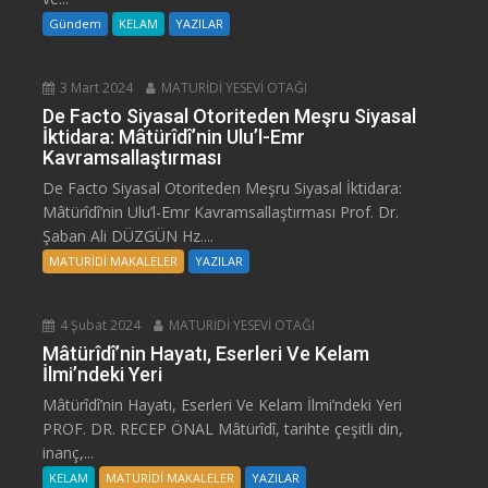
Gündem
KELAM
YAZILAR
3 Mart 2024
MATURİDİ YESEVİ OTAĞI
De Facto Siyasal Otoriteden Meşru Siyasal
İktidara: Mâtürîdî’nin Ulu’l-Emr
Kavramsallaştırması
De Facto Siyasal Otoriteden Meşru Siyasal İktidara:
Mâtürîdî’nin Ulu’l-Emr Kavramsallaştırması Prof. Dr.
Şaban Ali DÜZGÜN Hz....
MATURİDİ MAKALELER
YAZILAR
4 Şubat 2024
MATURİDİ YESEVİ OTAĞI
Mâtürîdî’nin Hayatı, Eserleri Ve Kelam
İlmi’ndeki Yeri
Mâtürîdî’nin Hayatı, Eserleri Ve Kelam İlmi’ndeki Yeri
PROF. DR. RECEP ÖNAL Mâtürîdî, tarihte çeşitli din,
inanç,...
KELAM
MATURİDİ MAKALELER
YAZILAR