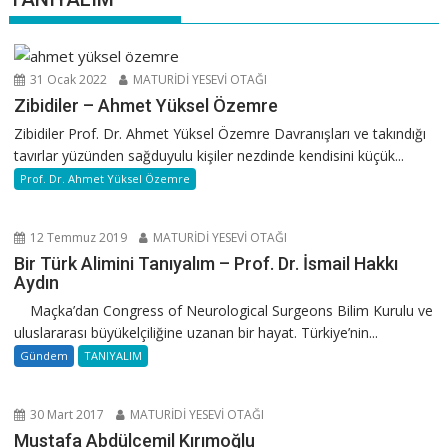
31 Ocak 2022
MATURİDİ YESEVİ OTAĞI
Zibidiler – Ahmet Yüksel Özemre
Zibidiler Prof. Dr. Ahmet Yüksel Özemre Davranışları ve takındığı
tavırlar yüzünden sağduyulu kişiler nezdinde kendisini küçük...
Prof. Dr. Ahmet Yüksel Özemre
12 Temmuz 2019
MATURİDİ YESEVİ OTAĞI
Bir Türk Alimini Tanıyalım – Prof. Dr. İsmail Hakkı
Aydın
Maçka’dan Congress of Neurological Surgeons Bilim Kurulu ve
uluslararası büyükelçiliğine uzanan bir hayat. Türkiye’nin...
Gündem
TANIYALIM
30 Mart 2017
MATURİDİ YESEVİ OTAĞI
Mustafa Abdülcemil Kırımoğlu