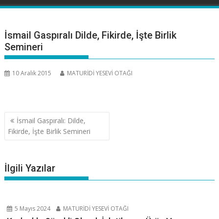
İsmail Gaspıralı Dilde, Fikirde, İşte Birlik
Semineri
10 Aralık 2015
MATURİDİ YESEVİ OTAĞI
Yazı
İsmail Gaspıralı: Dilde,
gezinmesi
Fikirde, İşte Birlik Semineri
İlgili Yazılar
5 Mayıs 2024
MATURİDİ YESEVİ OTAĞI