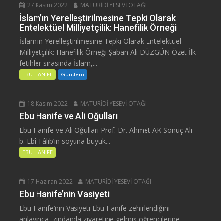
27 Kasım 2022
MATURİDİ YESEVİ OTAĞI
İslam’ın Yerelleştirilmesine Tepki Olarak
Entelektüel Milliyetçilik: Hanefilik Örneği
İslam’ın Yerelleştirilmesine Tepki Olarak Entelektüel
Milliyetçilik: Hanefilik Örneği Şaban Ali DÜZGÜN Özet İlk
fetihler sırasında İslam,...
EBU HANİFE
Gündem
18 Kasım 2022
MATURİDİ YESEVİ OTAĞI
Ebu Hanife ve Ali Oğulları
Ebu Hanife ve Ali Oğulları Prof. Dr. Ahmet AK Sonuç Ali
b. Ebî Tâlib’in soyuna büyük...
EBU HANİFE
17 Haziran 2022
MATURİDİ YESEVİ OTAĞI
Ebu Hanife’nin Vasiyeti
Ebu Hanife’nin Vasiyeti Ebu Hanife zehirlendiğini
anlayınca, zindanda ziyaretine gelmiş öğrencilerine,