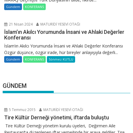
Gündem
KONFERANS
21 Nisan 2024
MATURİDİ YESEVİ OTAĞI
İslam’ın Akılcı Yorumunda İnsani ve Ahlaki Değerler
Konferansı
İslam’ın Akılcı Yorumunda İnsani ve Ahlaki Değerler Konferansı
Özgür düşünce, özgür irade, hür bireyler anlayışıyla değerli...
Gündem
KONFERANS
Sönmez KUTLU
GÜNDEM
5 Temmuz 2015
MATURİDİ YESEVİ OTAĞI
Tire Kültür Derneği yönetimi, iftarda buluştu
Tire Kültür Derneği yönetim kurulu üyeleri, Değirmen Aile
Restauran’ta düzenlenen iftar yemeğinde bir araya geldiler. Tire...