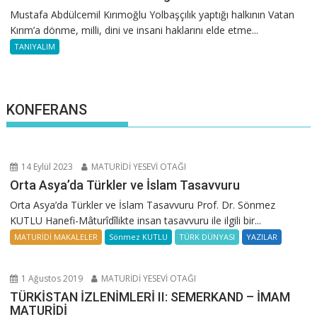
Mustafa Abdülcemil Kırımoğlu Yolbaşçılık yaptığı halkının Vatan
Kırım’a dönme, milli, dini ve insani haklarını elde etme...
TANIYALIM
KONFERANS
14 Eylül 2023
MATURİDİ YESEVİ OTAĞI
Orta Asya’da Türkler ve İslam Tasavvuru
Orta Asya’da Türkler ve İslam Tasavvuru Prof. Dr. Sönmez
KUTLU Hanefi-Mâturîdîlikte insan tasavvuru ile ilgili bir...
MATURİDİ MAKALELER
Sönmez KUTLU
TÜRK DÜNYASI
YAZILAR
1 Ağustos 2019
MATURİDİ YESEVİ OTAĞI
TÜRKİSTAN İZLENİMLERİ II: SEMERKAND – İMAM
MATURİDİ