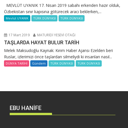
MEVLÜT UYANIK 17. Nisan 2019 sabahı erkenden hazır olduk,
Özbekistan sınır kapısına götürecek aracı beklerken,...
Mevlüt UYANIK
TÜRK DÜNYASI
TÜRK DÜNYASI
17 Mart 2019
MATURİDİ YESEVİ OTAĞI
TAŞLARDA HAYAT BULUR TARİH
Melek Maksudoğlu Kaynak: Kırım Haber Ajansı Ezelden beri
Ruslar, izlerimizi önce taşlardan silmeliydi ki insanları nasıl...
DÜNYA TARİHİ
Gündem
TÜRK DÜNYASI
TÜRK DÜNYASI
EBU HANİFE