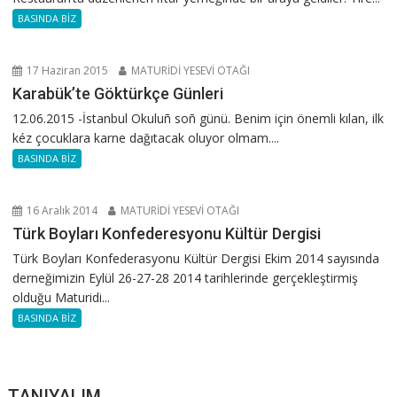
BASINDA BİZ
17 Haziran 2015
MATURİDİ YESEVİ OTAĞI
Karabük’te Göktürkçe Günleri
12.06.2015 -İstanbul Okuluñ soñ günü. Benim için önemli kılan, ilk
kéz çocuklara karne dağıtacak oluyor olmam....
BASINDA BİZ
16 Aralık 2014
MATURİDİ YESEVİ OTAĞI
Türk Boyları Konfederesyonu Kültür Dergisi
Türk Boyları Konfederasyonu Kültür Dergisi Ekim 2014 sayısında
derneğimizin Eylül 26-27-28 2014 tarihlerinde gerçekleştirmiş
olduğu Maturidi...
BASINDA BİZ
TANIYALIM