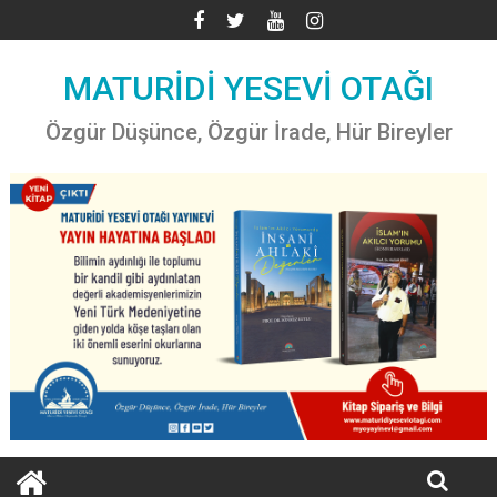
Skip
to
content
MATURİDİ YESEVİ OTAĞI
Özgür Düşünce, Özgür İrade, Hür Bireyler