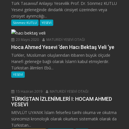
Türk Tasavvuf Anlayışı Yesevilik Prof. Dr. Sönmez KUTLU
Yesevi geleneğinde dindarlık cinsiyet üzerinden veya
cinsiyet ayrımcılığı...
Sönmez KUTLU
YESEVİ
23 Mayıs 2020
MATURİDİ YESEVİ OTAĞI
Hoca Ahmed Yesevi ‘den Hacı Bektaş Veli ‘ye
Türkler, Müslüman oluşlarından itibaren büyük ölçüde
Hanefi geleneğe bağlı olarak İslam’ı kabul etmişlerdir.
Türkistan âlimleri Ebû...
YESEVİ
15 Haziran 2019
MATURİDİ YESEVİ OTAĞI
TÜRKİSTAN İZLENİMLERİ I: HOCAM AHMED
YESEVİ
MEVLÜT UYANIK İslam felsefesi tarihi okuma ve okutma
sürecimizi kronolojik olarak okurken sistematik olarak da
Türkistan...