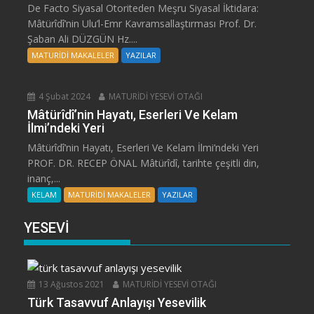
De Facto Siyasal Otoriteden Meşru Siyasal İktidara:
Mâtürîdî’nin Ulu’l-Emr Kavramsallaştırması Prof. Dr.
Şaban Ali DÜZGÜN Hz....
MATURİDİ MAKALELER
YAZILAR
4 Şubat 2024
MATURİDİ YESEVİ OTAĞI
Mâtürîdî’nin Hayatı, Eserleri Ve Kelam
İlmi’ndeki Yeri
Mâtürîdî’nin Hayatı, Eserleri Ve Kelam İlmi’ndeki Yeri
PROF. DR. RECEP ÖNAL Mâtürîdî, tarihte çeşitli din,
inanç,...
KELAM
MATURİDİ MAKALELER
YAZILAR
YESEVİ
13 Ağustos 2021
MATURİDİ YESEVİ OTAĞI
Türk Tasavvuf Anlayışı Yesevilik