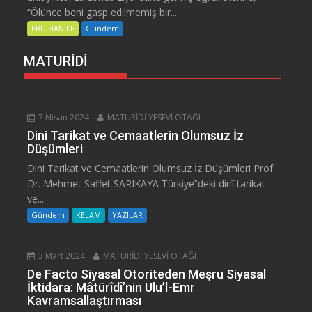
“Ölünce beni gasp edilmemiş bir...
EBU HANİFE
Gündem
MATURİDİ
7 Nisan 2024
MATURİDİ YESEVİ OTAĞI
Dini Tarikat ve Cemaatlerin Olumsuz İz
Düşümleri
Dini Tarikat ve Cemaatlerin Olumsuz İz Düşümleri Prof.
Dr. Mehmet Saffet SARIKAYA Türkiye‟deki dinî tarikat
ve...
Gündem
KELAM
YAZILAR
3 Mart 2024
MATURİDİ YESEVİ OTAĞI
De Facto Siyasal Otoriteden Meşru Siyasal
İktidara: Mâtürîdî’nin Ulu’l-Emr
Kavramsallaştırması