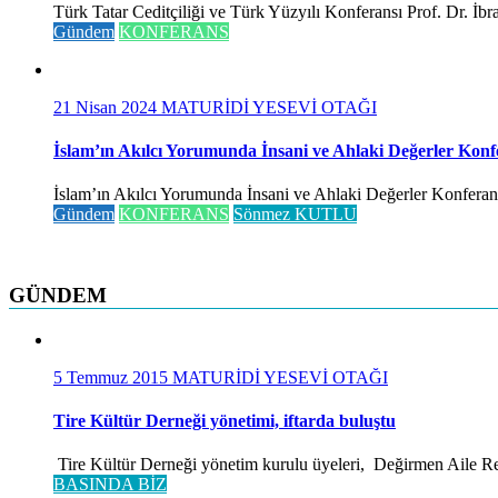
Türk Tatar Ceditçiliği ve Türk Yüzyılı Konferansı Prof. Dr. İ
Gündem
KONFERANS
21 Nisan 2024
MATURİDİ YESEVİ OTAĞI
İslam’ın Akılcı Yorumunda İnsani ve Ahlaki Değerler Konf
İslam’ın Akılcı Yorumunda İnsani ve Ahlaki Değerler Konferansı 
Gündem
KONFERANS
Sönmez KUTLU
GÜNDEM
5 Temmuz 2015
MATURİDİ YESEVİ OTAĞI
Tire Kültür Derneği yönetimi, iftarda buluştu
Tire Kültür Derneği yönetim kurulu üyeleri, Değirmen Aile Rest
BASINDA BİZ