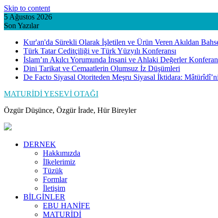
Skip to content
5 Ağustos 2026
Son Yazılar
Kur'an'da Sürekli Olarak İşletilen ve Ürün Veren Akıldan Bahs
Türk Tatar Ceditçiliği ve Türk Yüzyılı Konferansı
İslam’ın Akılcı Yorumunda İnsani ve Ahlaki Değerler Konferan
Dini Tarikat ve Cemaatlerin Olumsuz İz Düşümleri
De Facto Siyasal Otoriteden Meşru Siyasal İktidara: Mâtürîdî’
MATURİDİ YESEVİ OTAĞI
Özgür Düşünce, Özgür İrade, Hür Bireyler
DERNEK
Hakkımızda
İlkelerimiz
Tüzük
Formlar
İletişim
BİLGİNLER
EBU HANİFE
MATURİDİ