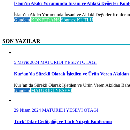
İslam’ın Akılcı Yorumunda İnsani ve Ahlaki Değerler Konf
İslam’ın Akılcı Yorumunda İnsani ve Ahlaki Değerler Konferansı 
Gündem
KONFERANS
Sönmez KUTLU
SON YAZILAR
5 Mayıs 2024
MATURİDİ YESEVİ OTAĞI
Kur’an’da Sürekli Olarak İşletilen ve Ürün Veren Akıldan
Kur’an’da Sürekli Olarak İşletilen ve Ürün Veren Akıldan Bahse
Gündem
MATURİDİ-YESEVİ
29 Nisan 2024
MATURİDİ YESEVİ OTAĞI
Türk Tatar Ceditçiliği ve Türk Yüzyılı Konferansı