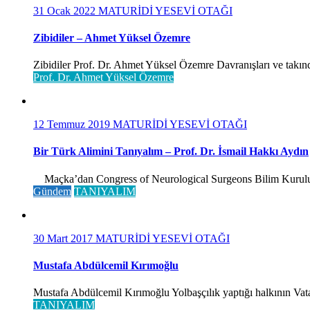
31 Ocak 2022
MATURİDİ YESEVİ OTAĞI
Zibidiler – Ahmet Yüksel Özemre
Zibidiler Prof. Dr. Ahmet Yüksel Özemre Davranışları ve takınd
Prof. Dr. Ahmet Yüksel Özemre
12 Temmuz 2019
MATURİDİ YESEVİ OTAĞI
Bir Türk Alimini Tanıyalım – Prof. Dr. İsmail Hakkı Aydın
Maçka’dan Congress of Neurological Surgeons Bilim Kurulu ve 
Gündem
TANIYALIM
30 Mart 2017
MATURİDİ YESEVİ OTAĞI
Mustafa Abdülcemil Kırımoğlu
Mustafa Abdülcemil Kırımoğlu Yolbaşçılık yaptığı halkının Vatan
TANIYALIM