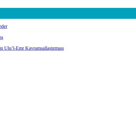
eder
sı
nin Ulu’l-Emr Kavramsallaştırması