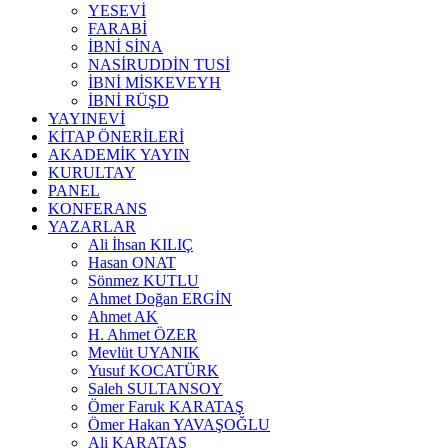
YESEVİ
FARABİ
İBNİ SİNA
NASİRUDDİN TUSİ
İBNİ MİSKEVEYH
İBNİ RÜŞD
YAYINEVİ
KİTAP ÖNERİLERİ
AKADEMİK YAYIN
KURULTAY
PANEL
KONFERANS
YAZARLAR
Ali İhsan KILIÇ
Hasan ONAT
Sönmez KUTLU
Ahmet Doğan ERGİN
Ahmet AK
H. Ahmet ÖZER
Mevlüt UYANIK
Yusuf KOCATÜRK
Saleh SULTANSOY
Ömer Faruk KARATAŞ
Ömer Hakan YAVAŞOĞLU
Ali KARATAŞ