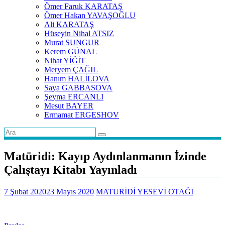
Ömer Faruk KARATAŞ
Ömer Hakan YAVAŞOĞLU
Ali KARATAŞ
Hüseyin Nihal ATSIZ
Murat SUNGUR
Kerem GÜNAL
Nihat YİĞİT
Meryem ÇAĞIL
Hanım HALİLOVA
Saya GABBASOVA
Şeyma ERCANLI
Mesut BAYER
Ermamat ERGESHOV
Matüridi: Kayıp Aydınlanmanın İzinde
Çalıştayı Kitabı Yayınladı
7 Şubat 2020
23 Mayıs 2020
MATURİDİ YESEVİ OTAĞI