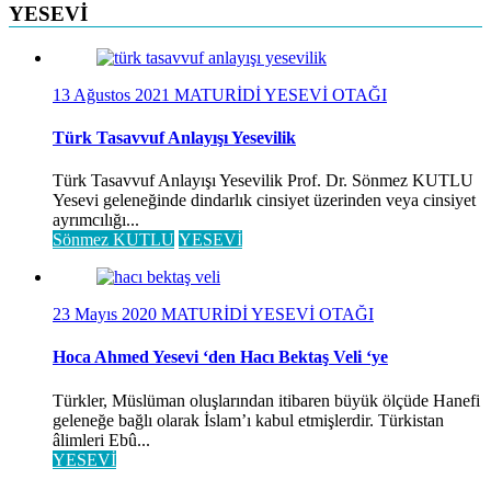
YESEVİ
13 Ağustos 2021
MATURİDİ YESEVİ OTAĞI
Türk Tasavvuf Anlayışı Yesevilik
Türk Tasavvuf Anlayışı Yesevilik Prof. Dr. Sönmez KUTLU
Yesevi geleneğinde dindarlık cinsiyet üzerinden veya cinsiyet
ayrımcılığı...
Sönmez KUTLU
YESEVİ
23 Mayıs 2020
MATURİDİ YESEVİ OTAĞI
Hoca Ahmed Yesevi ‘den Hacı Bektaş Veli ‘ye
Türkler, Müslüman oluşlarından itibaren büyük ölçüde Hanefi
geleneğe bağlı olarak İslam’ı kabul etmişlerdir. Türkistan
âlimleri Ebû...
YESEVİ