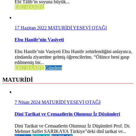
Ebî Tâlib’in soyuna büyük...
EBU HANİFE
17 Haziran 2022
MATURİDİ YESEVİ OTAĞI
Ebu Hanife’nin Vasiyeti
Ebu Hanife’nin Vasiyeti Ebu Hanife zehirlendiğini anlayınca,
zindanda ziyaretine gelmiş öğrencilerine, “Ölünce beni gasp
edilmemiş bir...
EBU HANİFE
Gündem
MATURİDİ
7 Nisan 2024
MATURİDİ YESEVİ OTAĞI
Dini Tarikat ve Cemaatlerin Olumsuz İz Düşümleri
Dini Tarikat ve Cemaatlerin Olumsuz İz Düşümleri Prof. Dr.
Mehmet Saffet SARIKAYA Türkiye‟deki dinî tarikat ve...