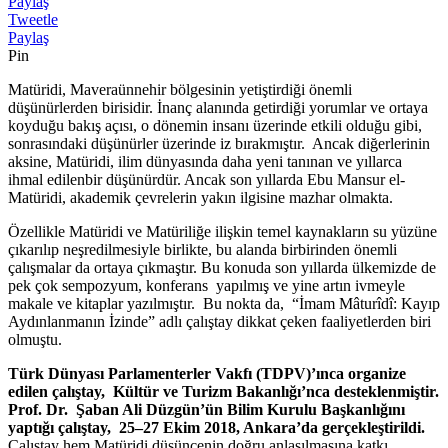
Paylaş
Tweetle
Paylaş
Pin
Matüridi, Maveraünnehir bölgesinin yetiştirdiği önemli
düşünürlerden birisidir. İnanç alanında getirdiği yorumlar ve ortaya
koyduğu bakış açısı, o dönemin insanı üzerinde etkili olduğu gibi,
sonrasındaki düşünürler üzerinde iz bırakmıştır. Ancak diğerlerinin
aksine, Matüridi, ilim dünyasında daha yeni tanınan ve yıllarca
ihmal edilenbir düşünürdür. Ancak son yıllarda Ebu Mansur el-
Matüridi, akademik çevrelerin yakın ilgisine mazhar olmakta.
Özellikle Matüridi ve Matüriliğe ilişkin temel kaynakların su yüzüne
çıkarılıp neşredilmesiyle birlikte, bu alanda birbirinden önemli
çalışmalar da ortaya çıkmaştır. Bu konuda son yıllarda ülkemizde de
pek çok sempozyum, konferans yapılmış ve yine artın ivmeyle
makale ve kitaplar yazılmıştır. Bu nokta da, “İmam Mâturîdî: Kayıp
Aydınlanmanın İzinde” adlı çalıştay dikkat çeken faaliyetlerden biri
olmuştu.
Türk Dünyası Parlamenterler Vakfı (TDPV)’ınca organize
edilen çalıştay, Kültür ve Turizm Bakanlığı’nca desteklenmiştir.
Prof. Dr. Şaban Ali Düzgün’ün Bilim Kurulu Başkanlığını
yaptığı çalıştay, 25–27 Ekim 2018, Ankara’da gerçekleştirildi.
Çalıştay hem Matüridi düşüncenin doğru anlaşılmasına katkı