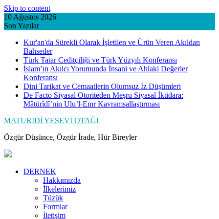
Skip to content
10 Ağustos 2026
Son Yazılar
Kur'an'da Sürekli Olarak İşletilen ve Ürün Veren Akıldan
Bahseder
Türk Tatar Ceditçiliği ve Türk Yüzyılı Konferansı
İslam’ın Akılcı Yorumunda İnsani ve Ahlaki Değerler
Konferansı
Dini Tarikat ve Cemaatlerin Olumsuz İz Düşümleri
De Facto Siyasal Otoriteden Meşru Siyasal İktidara:
Mâtürîdî’nin Ulu’l-Emr Kavramsallaştırması
MATURİDİ YESEVİ OTAĞI
Özgür Düşünce, Özgür İrade, Hür Bireyler
DERNEK
Hakkımızda
İlkelerimiz
Tüzük
Formlar
İletişim