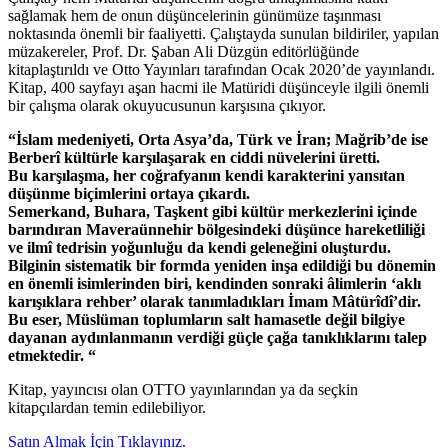
sağlamak hem de onun düşüncelerinin günümüze taşınması
noktasında önemli bir faaliyetti. Çalıştayda sunulan bildiriler, yapılan
müzakereler, Prof. Dr. Şaban Ali Düzgün editörlüğünde
kitaplaştırıldı ve Otto Yayınları tarafından Ocak 2020’de yayınlandı.
Kitap, 400 sayfayı aşan hacmi ile Matüridi düşünceyle ilgili önemli
bir çalışma olarak okuyucusunun karşısına çıkıyor.
“İslam medeniyeti, Orta Asya’da, Türk ve İran; Mağrib’de ise
Berberî kültürle karşılaşarak en ciddi nüvelerini üretti.
Bu karşılaşma, her coğrafyanın kendi karakterini yansıtan
düşünme biçimlerini ortaya çıkardı.
Semerkand, Buhara, Taşkent gibi kültür merkezlerini içinde
barındıran Maveraünnehir bölgesindeki düşünce hareketliliği
ve ilmî tedrisin yoğunluğu da kendi geleneğini oluşturdu.
Bilginin sistematik bir formda yeniden inşa edildiği bu dönemin
en önemli isimlerinden biri, kendinden sonraki âlimlerin ‘aklı
karışıklara rehber’ olarak tanımladıkları İmam Mâtürîdî’dir.
Bu eser, Müslüman toplumların salt hamasetle değil bilgiye
dayanan aydınlanmanın verdiği güçle çağa tanıklıklarını talep
etmektedir.
“
Kitap, yayıncısı olan OTTO yayınlarından ya da seçkin
kitapçılardan temin edilebiliyor.
Satın Almak İçin Tıklayınız.