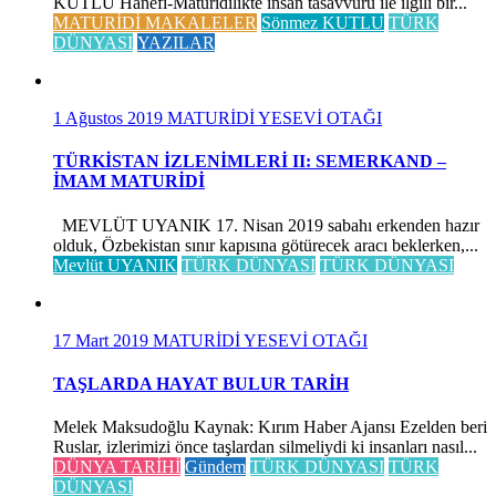
KUTLU Hanefi-Mâturîdîlikte insan tasavvuru ile ilgili bir...
MATURİDİ MAKALELER
Sönmez KUTLU
TÜRK
DÜNYASI
YAZILAR
1 Ağustos 2019
MATURİDİ YESEVİ OTAĞI
TÜRKİSTAN İZLENİMLERİ II: SEMERKAND –
İMAM MATURİDİ
MEVLÜT UYANIK 17. Nisan 2019 sabahı erkenden hazır
olduk, Özbekistan sınır kapısına götürecek aracı beklerken,...
Mevlüt UYANIK
TÜRK DÜNYASI
TÜRK DÜNYASI
17 Mart 2019
MATURİDİ YESEVİ OTAĞI
TAŞLARDA HAYAT BULUR TARİH
Melek Maksudoğlu Kaynak: Kırım Haber Ajansı Ezelden beri
Ruslar, izlerimizi önce taşlardan silmeliydi ki insanları nasıl...
DÜNYA TARİHİ
Gündem
TÜRK DÜNYASI
TÜRK
DÜNYASI