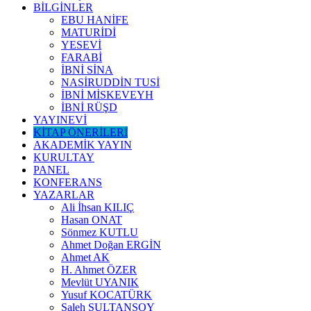
BİLGİNLER
EBU HANİFE
MATURİDİ
YESEVİ
FARABİ
İBNİ SİNA
NASİRUDDİN TUSİ
İBNİ MİSKEVEYH
İBNİ RÜŞD
YAYINEVİ
KİTAP ÖNERİLERİ
AKADEMİK YAYIN
KURULTAY
PANEL
KONFERANS
YAZARLAR
Ali İhsan KILIÇ
Hasan ONAT
Sönmez KUTLU
Ahmet Doğan ERGİN
Ahmet AK
H. Ahmet ÖZER
Mevlüt UYANIK
Yusuf KOCATÜRK
Saleh SULTANSOY