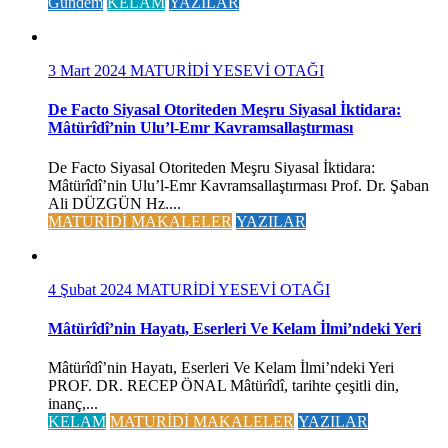
Gündem
KELAM
YAZILAR
3 Mart 2024
MATURİDİ YESEVİ OTAĞI
De Facto Siyasal Otoriteden Meşru Siyasal İktidara:
Mâtürîdî’nin Ulu’l-Emr Kavramsallaştırması
De Facto Siyasal Otoriteden Meşru Siyasal İktidara:
Mâtürîdî’nin Ulu’l-Emr Kavramsallaştırması Prof. Dr. Şaban
Ali DÜZGÜN Hz....
MATURİDİ MAKALELER
YAZILAR
4 Şubat 2024
MATURİDİ YESEVİ OTAĞI
Mâtürîdî’nin Hayatı, Eserleri Ve Kelam İlmi’ndeki Yeri
Mâtürîdî’nin Hayatı, Eserleri Ve Kelam İlmi’ndeki Yeri
PROF. DR. RECEP ÖNAL Mâtürîdî, tarihte çeşitli din,
inanç,...
KELAM
MATURİDİ MAKALELER
YAZILAR