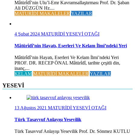
Mâtürîdî’nin Ulu’l-Emr Kavramsallaştırması Prof. Dr. Şaban
Ali DÜZGÜN Hz....
MATURİDİ MAKALELER
YAZILAR
4 Şubat 2024
MATURİDİ YESEVİ OTAĞI
Mâtürîdî’nin Hayatı, Eserleri Ve Kelam İlmi’ndeki Yeri
Mâtürîdî’nin Hayatı, Eserleri Ve Kelam İlmi’ndeki Yeri
PROF. DR. RECEP ÖNAL Mâtürîdî, tarihte çeşitli din,
inanç,...
KELAM
MATURİDİ MAKALELER
YAZILAR
YESEVİ
13 Ağustos 2021
MATURİDİ YESEVİ OTAĞI
Türk Tasavvuf Anlayışı Yesevilik
Türk Tasavvuf Anlayışı Yesevilik Prof. Dr. Sönmez KUTLU