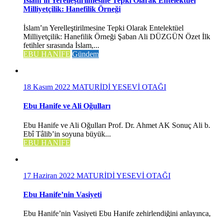
İslam’ın Yerelleştirilmesine Tepki Olarak Entelektüel
Milliyetçilik: Hanefilik Örneği
İslam’ın Yerelleştirilmesine Tepki Olarak Entelektüel
Milliyetçilik: Hanefilik Örneği Şaban Ali DÜZGÜN Özet İlk
fetihler sırasında İslam,...
EBU HANİFE
Gündem
18 Kasım 2022
MATURİDİ YESEVİ OTAĞI
Ebu Hanife ve Ali Oğulları
Ebu Hanife ve Ali Oğulları Prof. Dr. Ahmet AK Sonuç Ali b.
Ebî Tâlib’in soyuna büyük...
EBU HANİFE
17 Haziran 2022
MATURİDİ YESEVİ OTAĞI
Ebu Hanife’nin Vasiyeti
Ebu Hanife’nin Vasiyeti Ebu Hanife zehirlendiğini anlayınca,