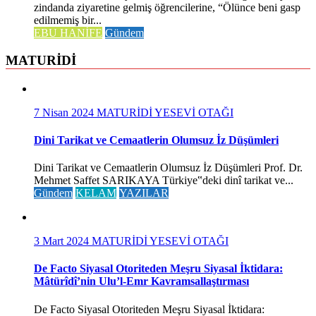
zindanda ziyaretine gelmiş öğrencilerine, “Ölünce beni gasp
edilmemiş bir...
EBU HANİFE
Gündem
MATURİDİ
7 Nisan 2024
MATURİDİ YESEVİ OTAĞI
Dini Tarikat ve Cemaatlerin Olumsuz İz Düşümleri
Dini Tarikat ve Cemaatlerin Olumsuz İz Düşümleri Prof. Dr.
Mehmet Saffet SARIKAYA Türkiye‟deki dinî tarikat ve...
Gündem
KELAM
YAZILAR
3 Mart 2024
MATURİDİ YESEVİ OTAĞI
De Facto Siyasal Otoriteden Meşru Siyasal İktidara:
Mâtürîdî’nin Ulu’l-Emr Kavramsallaştırması
De Facto Siyasal Otoriteden Meşru Siyasal İktidara: