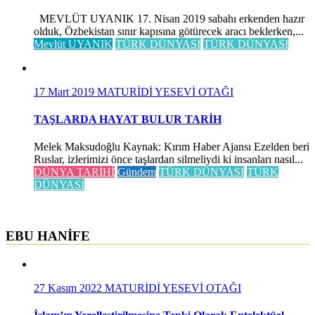
MEVLÜT UYANIK 17. Nisan 2019 sabahı erkenden hazır
olduk, Özbekistan sınır kapısına götürecek aracı beklerken,...
Mevlüt UYANIK
TÜRK DÜNYASI
TÜRK DÜNYASI
17 Mart 2019
MATURİDİ YESEVİ OTAĞI
TAŞLARDA HAYAT BULUR TARİH
Melek Maksudoğlu Kaynak: Kırım Haber Ajansı Ezelden beri
Ruslar, izlerimizi önce taşlardan silmeliydi ki insanları nasıl...
DÜNYA TARİHİ
Gündem
TÜRK DÜNYASI
TÜRK
DÜNYASI
EBU HANİFE
27 Kasım 2022
MATURİDİ YESEVİ OTAĞI