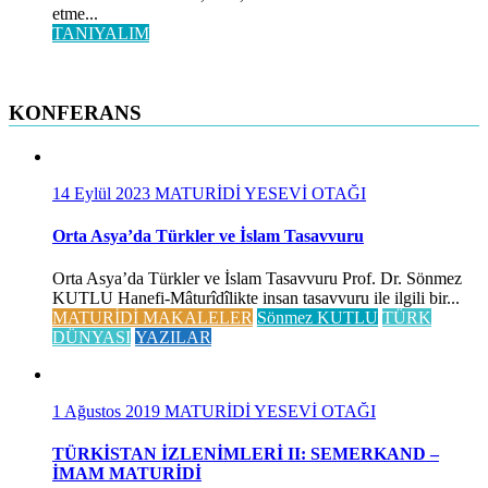
etme...
TANIYALIM
KONFERANS
14 Eylül 2023
MATURİDİ YESEVİ OTAĞI
Orta Asya’da Türkler ve İslam Tasavvuru
Orta Asya’da Türkler ve İslam Tasavvuru Prof. Dr. Sönmez
KUTLU Hanefi-Mâturîdîlikte insan tasavvuru ile ilgili bir...
MATURİDİ MAKALELER
Sönmez KUTLU
TÜRK
DÜNYASI
YAZILAR
1 Ağustos 2019
MATURİDİ YESEVİ OTAĞI
TÜRKİSTAN İZLENİMLERİ II: SEMERKAND –
İMAM MATURİDİ