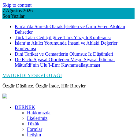
Skip to content
7 Ağustos 2026
Son Yazılar
Kur'an'da Sürekli Olarak İşletilen ve Ürün Veren Akıldan
Bahseder
Türk Tatar Ceditçiliği ve Türk Yüzyılı Konferansı
İslam’ın Akılcı Yorumunda İnsani ve Ahlaki Değerler
Konferansı
Dini Tarikat ve Cemaatlerin Olumsuz İz Düşümleri
De Facto Siyasal Otoriteden Meşru Siyasal İktidara:
Mâtürîdî’nin Ulu’l-Emr Kavramsallaştırması
MATURİDİ YESEVİ OTAĞI
Özgür Düşünce, Özgür İrade, Hür Bireyler
DERNEK
Hakkımızda
İlkelerimiz
Tüzük
Formlar
İletişim