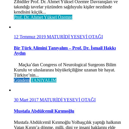
Zibidiler Prof. Dr. Ahmet Yüksel Özemre Davranışları ve
takındığı tavırlar yüzünden sağduyulu kişiler nezdinde
kendisini küçük...
Prof. Dr. Ahmet Yüksel Özemre
12 Temmuz 2019
MATURİDİ YESEVİ OTAĞI
Bir Türk Alimini Tanıyalım – Prof. Dr. İsmail Hakkı
Aydın
Maçka’dan Congress of Neurological Surgeons Bilim
Kurulu ve uluslararası büyükelçiliğine uzanan bir hayat.
Türkiye’nin...
Gündem
TANIYALIM
30 Mart 2017
MATURİDİ YESEVİ OTAĞI
Mustafa Abdülcemil Kırımoğlu
Mustafa Abdülcemil Kırımoğlu Yolbaşçılık yaptığı halkının
Vatan Kırım’a dönme, milli, dini ve insani haklarını elde