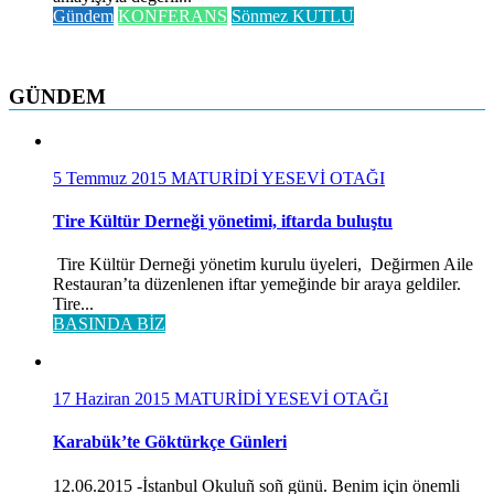
Gündem
KONFERANS
Sönmez KUTLU
GÜNDEM
5 Temmuz 2015
MATURİDİ YESEVİ OTAĞI
Tire Kültür Derneği yönetimi, iftarda buluştu
Tire Kültür Derneği yönetim kurulu üyeleri, Değirmen Aile
Restauran’ta düzenlenen iftar yemeğinde bir araya geldiler.
Tire...
BASINDA BİZ
17 Haziran 2015
MATURİDİ YESEVİ OTAĞI
Karabük’te Göktürkçe Günleri
12.06.2015 -İstanbul Okuluñ soñ günü. Benim için önemli