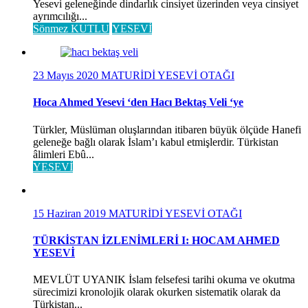
Yesevi geleneğinde dindarlık cinsiyet üzerinden veya cinsiyet
ayrımcılığı...
Sönmez KUTLU
YESEVİ
23 Mayıs 2020
MATURİDİ YESEVİ OTAĞI
Hoca Ahmed Yesevi ‘den Hacı Bektaş Veli ‘ye
Türkler, Müslüman oluşlarından itibaren büyük ölçüde Hanefi
geleneğe bağlı olarak İslam’ı kabul etmişlerdir. Türkistan
âlimleri Ebû...
YESEVİ
15 Haziran 2019
MATURİDİ YESEVİ OTAĞI
TÜRKİSTAN İZLENİMLERİ I: HOCAM AHMED
YESEVİ
MEVLÜT UYANIK İslam felsefesi tarihi okuma ve okutma
sürecimizi kronolojik olarak okurken sistematik olarak da
Türkistan...