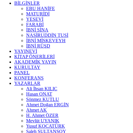
BİLGİNLER
EBU HANİFE
MATURİDİ
YESEVİ
FARABİ
İBNİ SİNA
NASİRUDDİN TUSİ
İBNİ MİSKEVEYH
İBNİ RÜŞD
YAYINEVİ
KİTAP ÖNERİLERİ
AKADEMİK YAYIN
KURULTAY
PANEL
KONFERANS
YAZARLAR
Ali İhsan KILIÇ
Hasan ONAT
Sönmez KUTLU
Ahmet Doğan ERGİN
Ahmet AK
H. Ahmet ÖZER
Mevlüt UYANIK
Yusuf KOCATÜRK
Saleh SULTANSOY