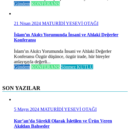
Gündem
KONFERANS
21 Nisan 2024
MATURİDİ YESEVİ OTAĞI
İslam’ın Akılcı Yorumunda İnsani ve Ahlaki Değerler
Konferansı
İslam’ın Akılcı Yorumunda İnsani ve Ahlaki Değerler
Konferansı Özgür düşünce, özgür irade, hür bireyler
anlayışıyla değerli...
Gündem
KONFERANS
Sönmez KUTLU
SON YAZILAR
5 Mayıs 2024
MATURİDİ YESEVİ OTAĞI
Kur’an’da Sürekli Olarak İşletilen ve Ürün Veren
Akıldan Bahseder