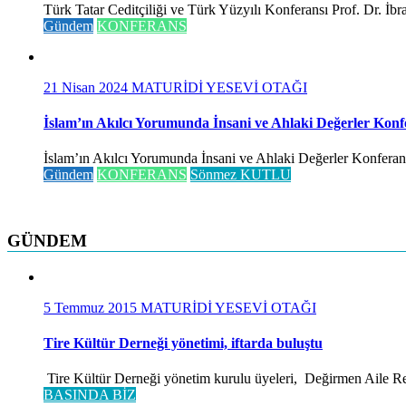
Türk Tatar Ceditçiliği ve Türk Yüzyılı Konferansı Prof. Dr. İ
Gündem
KONFERANS
21 Nisan 2024
MATURİDİ YESEVİ OTAĞI
İslam’ın Akılcı Yorumunda İnsani ve Ahlaki Değerler Konf
İslam’ın Akılcı Yorumunda İnsani ve Ahlaki Değerler Konferansı 
Gündem
KONFERANS
Sönmez KUTLU
GÜNDEM
5 Temmuz 2015
MATURİDİ YESEVİ OTAĞI
Tire Kültür Derneği yönetimi, iftarda buluştu
Tire Kültür Derneği yönetim kurulu üyeleri, Değirmen Aile Rest
BASINDA BİZ