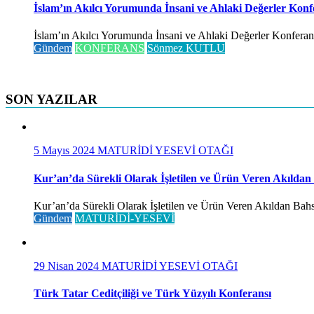
İslam’ın Akılcı Yorumunda İnsani ve Ahlaki Değerler Konf
İslam’ın Akılcı Yorumunda İnsani ve Ahlaki Değerler Konferansı 
Gündem
KONFERANS
Sönmez KUTLU
SON YAZILAR
5 Mayıs 2024
MATURİDİ YESEVİ OTAĞI
Kur’an’da Sürekli Olarak İşletilen ve Ürün Veren Akıldan
Kur’an’da Sürekli Olarak İşletilen ve Ürün Veren Akıldan Bahse
Gündem
MATURİDİ-YESEVİ
29 Nisan 2024
MATURİDİ YESEVİ OTAĞI
Türk Tatar Ceditçiliği ve Türk Yüzyılı Konferansı