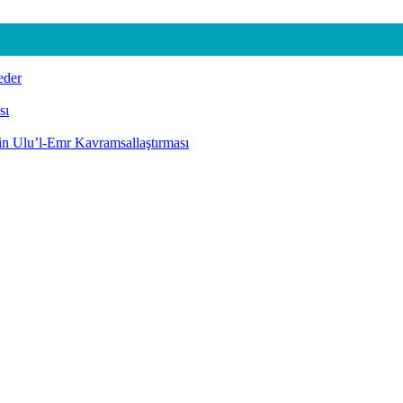
eder
sı
nin Ulu’l-Emr Kavramsallaştırması