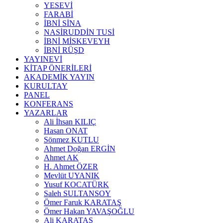
YESEVİ
FARABİ
İBNİ SİNA
NASİRUDDİN TUSİ
İBNİ MİSKEVEYH
İBNİ RÜŞD
YAYINEVİ
KİTAP ÖNERİLERİ
AKADEMİK YAYIN
KURULTAY
PANEL
KONFERANS
YAZARLAR
Ali İhsan KILIÇ
Hasan ONAT
Sönmez KUTLU
Ahmet Doğan ERGİN
Ahmet AK
H. Ahmet ÖZER
Mevlüt UYANIK
Yusuf KOCATÜRK
Saleh SULTANSOY
Ömer Faruk KARATAŞ
Ömer Hakan YAVAŞOĞLU
Ali KARATAŞ