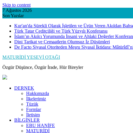
Skip to content
7 Ağustos 2026
Son Yazılar
Kur'an'da Sürekli Olarak İşletilen ve Ürün Veren Akıldan Bahs
Türk Tatar Ceditçiliği ve Türk Yüzyılı Konferansı
İslam’ın Akılcı Yorumunda İnsani ve Ahlaki Değerler Konferan
Dini Tarikat ve Cemaatlerin Olumsuz İz Düşümleri
De Facto Siyasal Otoriteden Meşru Siyasal İktidara: Mâtürîdî’
MATURİDİ YESEVİ OTAĞI
Özgür Düşünce, Özgür İrade, Hür Bireyler
DERNEK
Hakkımızda
İlkelerimiz
Tüzük
Formlar
İletişim
BİLGİNLER
EBU HANİFE
MATURİDİ