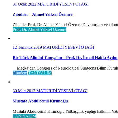
31 Ocak 2022
MATURİDİ YESEVİ OTAĞI
Zibidiler – Ahmet Yüksel Özemre
Zibidiler Prof. Dr. Ahmet Yüksel Özemre Davranışları ve takınd
Prof. Dr. Ahmet Yüksel Özemre
12 Temmuz 2019
MATURİDİ YESEVİ OTAĞI
Bir Türk Alimini Tanıyalım – Prof. Dr. İsmail Hakkı Aydın
Maçka’dan Congress of Neurological Surgeons Bilim Kurulu ve 
Gündem
TANIYALIM
30 Mart 2017
MATURİDİ YESEVİ OTAĞI
Mustafa Abdülcemil Kırımoğlu
Mustafa Abdülcemil Kırımoğlu Yolbaşçılık yaptığı halkının Vatan
TANIYALIM