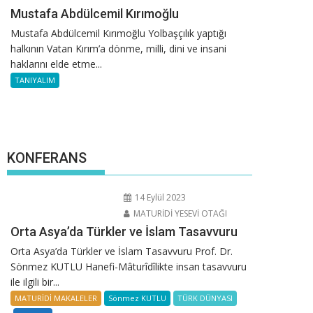
Mustafa Abdülcemil Kırımoğlu
Mustafa Abdülcemil Kırımoğlu Yolbaşçılık yaptığı
halkının Vatan Kırım’a dönme, milli, dini ve insani
haklarını elde etme...
TANIYALIM
KONFERANS
14 Eylül 2023
MATURİDİ YESEVİ OTAĞI
Orta Asya’da Türkler ve İslam Tasavvuru
Orta Asya’da Türkler ve İslam Tasavvuru Prof. Dr.
Sönmez KUTLU Hanefi-Mâturîdîlikte insan tasavvuru
ile ilgili bir...
MATURİDİ MAKALELER
Sönmez KUTLU
TÜRK DÜNYASI