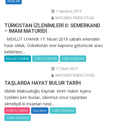
YAZILAR
1 Ağustos 2019
MATURİDİ YESEVİ OTAĞI
TÜRKİSTAN İZLENİMLERİ II: SEMERKAND
– İMAM MATURİDİ
MEVLÜT UYANIK 17. Nisan 2019 sabahı erkenden
hazır olduk, Özbekistan sınır kapısına götürecek aracı
beklerken,...
Mevlüt UYANIK
TÜRK DÜNYASI
TÜRK DÜNYASI
17 Mart 2019
MATURİDİ YESEVİ OTAĞI
TAŞLARDA HAYAT BULUR TARİH
Melek Maksudoğlu Kaynak: Kırım Haber Ajansı
Ezelden beri Ruslar, izlerimizi önce taşlardan
silmeliydi ki insanları nasıl...
DÜNYA TARİHİ
Gündem
TÜRK DÜNYASI
TÜRK DÜNYASI