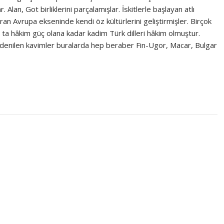
Alan, Got birliklerini parçalamışlar. İskitlerle başlayan atlı
an Avrupa ekseninde kendi öz kültürlerini geliştirmişler. Birçok
p ta hâkim güç olana kadar kadim Türk dilleri hâkim olmuştur.
ki denilen kavimler buralarda hep beraber Fin-Ugor, Macar, Bulgar