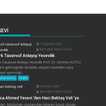
SEVİ
13 Ağustos 2021
MATURİDİ YESEVİ OTAĞI
k Tasavvuf Anlayışı Yesevilik
k Tasavvuf Anlayışı Yesevilik Prof. Dr. Sönmez KUTLU
evi geleneğinde dindarlık cinsiyet üzerinden veya
iyet ayrımcılığı...
nmez KUTLU
YESEVİ
23 Mayıs 2020
MATURİDİ YESEVİ OTAĞI
ca Ahmed Yesevi ‘den Hacı Bektaş Veli ‘ye
kler, Müslüman oluşlarından itibaren büyük ölçüde