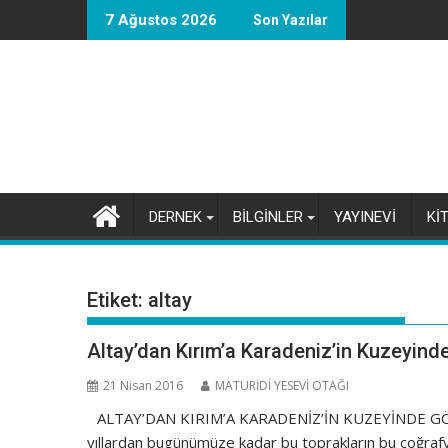
Skip
7 Ağustos 2026
Son Yazılar
to
content
DERNEK
BİLGİNLER
YAYINEVİ
Kİ
Etiket:
altay
Altay’dan Kırım’a Karadeniz’in Kuzeyind
21 Nisan 2016
MATURİDİ YESEVİ OTAĞI
ALTAY’DAN KIRIM’A KARADENİZ’İN KUZEYİNDE GÖÇE
yıllardan bugünümüze kadar bu toprakların bu coğrafya