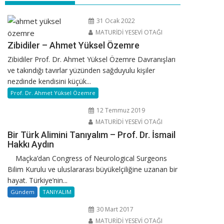
31 Ocak 2022
MATURİDİ YESEVİ OTAĞI
Zibidiler – Ahmet Yüksel Özemre
Zibidiler Prof. Dr. Ahmet Yüksel Özemre Davranışları
ve takındığı tavırlar yüzünden sağduyulu kişiler
nezdinde kendisini küçük...
Prof. Dr. Ahmet Yüksel Özemre
12 Temmuz 2019
MATURİDİ YESEVİ OTAĞI
Bir Türk Alimini Tanıyalım – Prof. Dr. İsmail
Hakkı Aydın
Maçka’dan Congress of Neurological Surgeons
Bilim Kurulu ve uluslararası büyükelçiliğine uzanan bir
hayat. Türkiye’nin...
Gündem
TANIYALIM
30 Mart 2017
MATURİDİ YESEVİ OTAĞI