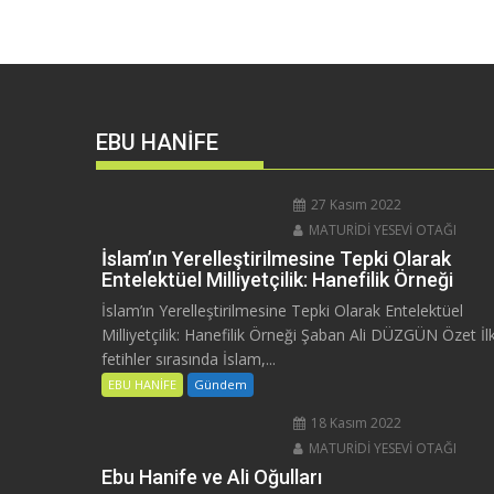
EBU HANİFE
27 Kasım 2022
MATURİDİ YESEVİ OTAĞI
İslam’ın Yerelleştirilmesine Tepki Olarak
Entelektüel Milliyetçilik: Hanefilik Örneği
İslam’ın Yerelleştirilmesine Tepki Olarak Entelektüel
Milliyetçilik: Hanefilik Örneği Şaban Ali DÜZGÜN Özet İl
fetihler sırasında İslam,...
EBU HANİFE
Gündem
18 Kasım 2022
MATURİDİ YESEVİ OTAĞI
Ebu Hanife ve Ali Oğulları