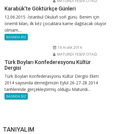
MATURİDİ YESEVİ OTAĞI
Karabük’te Göktürkçe Günleri
12.06.2015 -İstanbul Okuluñ soñ günü. Benim için
önemli kılan, ilk kéz çocuklara karne dağıtacak oluyor
olmam....
BASINDA BİZ
16 Aralık 2014
MATURİDİ YESEVİ OTAĞI
Türk Boyları Konfederesyonu Kültür
Dergisi
Türk Boyları Konfederasyonu Kültür Dergisi Ekim
2014 sayısında derneğimizin Eylül 26-27-28 2014
tarihlerinde gerçekleştirmiş olduğu Maturidi...
BASINDA BİZ
TANIYALIM