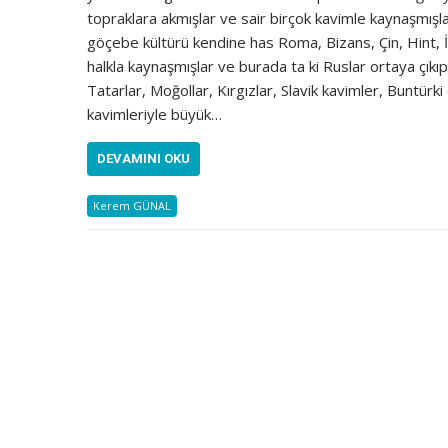
topraklara akmışlar ve sair birçok kavimle kaynaşmışlar. 
göçebe kültürü kendine has Roma, Bizans, Çin, Hint, İr
halkla kaynaşmışlar ve burada ta ki Ruslar ortaya çıkı
Tatarlar, Moğollar, Kırgızlar, Slavik kavimler, Buntür
kavimleriyle büyük…
DEVAMINI OKU
Kerem GÜNAL