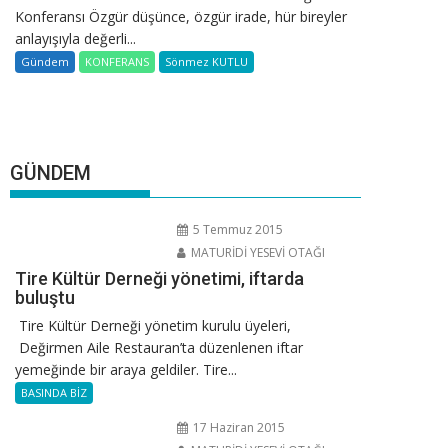
Konferansı Özgür düşünce, özgür irade, hür bireyler
anlayışıyla değerli...
Gündem
KONFERANS
Sönmez KUTLU
GÜNDEM
5 Temmuz 2015
MATURİDİ YESEVİ OTAĞI
Tire Kültür Derneği yönetimi, iftarda
buluştu
Tire Kültür Derneği yönetim kurulu üyeleri,
Değirmen Aile Restauran’ta düzenlenen iftar
yemeğinde bir araya geldiler. Tire...
BASINDA BİZ
17 Haziran 2015