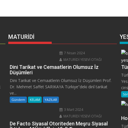
MATURİDİ
YE
7 Nisan 2024
MATURİDİ YESEVİ OTAĞI
Dini Tarikat ve Cemaatlerin Olumsuz İz
Tür
Düşümleri
Tür
Dini Tarikat ve Cemaatlerin Olumsuz İz Düşümleri Prof.
Yes
k
Dr. Mehmet Saffet SARIKAYA Türkiye‟deki dinî tarikat
cins
ve...
Sö
Gündem
KELAM
YAZILAR
3 Mart 2024
MATURİDİ YESEVİ OTAĞI
Ho
De Facto Siyasal Otoriteden Meşru Siyasal
Tür