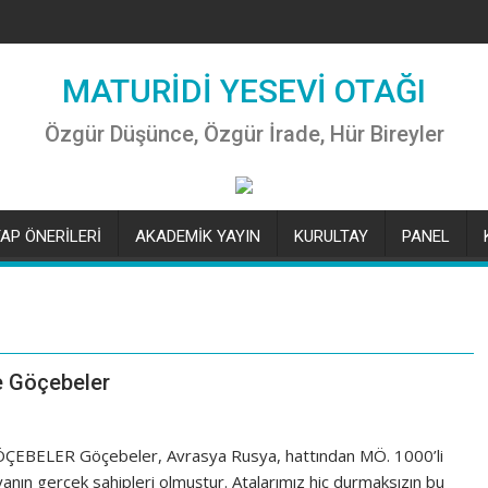
MATURİDİ YESEVİ OTAĞI
Özgür Düşünce, Özgür İrade, Hür Bireyler
TAP ÖNERİLERİ
AKADEMİK YAYIN
KURULTAY
PANEL
e Göçebeler
BELER Göçebeler, Avrasya Rusya, hattından MÖ. 1000’li
nın gerçek sahipleri olmuştur. Atalarımız hiç durmaksızın bu