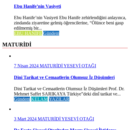
Ebu Hanife’nin Vasiyeti
Ebu Hanife’nin Vasiyeti Ebu Hanife zehirlendiğini anlayınca,
zindanda ziyaretine gelmiş öğrencilerine, “Ölünce beni gasp
edilmemiş bir...
EBU HANİFE
Gündem
MATURİDİ
7 Nisan 2024
MATURİDİ YESEVİ OTAĞI
Dini Tarikat ve Cemaatlerin Olumsuz İz Düşümleri
Dini Tarikat ve Cemaatlerin Olumsuz İz Düşümleri Prof. Dr.
Mehmet Saffet SARIKAYA Türkiye‟deki dinî tarikat ve...
Gündem
KELAM
YAZILAR
3 Mart 2024
MATURİDİ YESEVİ OTAĞI