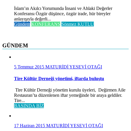
İslam’ın Akılcı Yorumunda İnsani ve Ahlaki Değerler
Konferansı Özgür düşünce, özgür irade, hür bireyler
anlayışıyla değerli...
Gündem
KONFERANS
Sönmez KUTLU
GÜNDEM
5 Temmuz 2015
MATURİDİ YESEVİ OTAĞI
Tire Kültür Derneği yönetimi, iftarda buluştu
Tire Kültür Derneği yönetim kurulu üyeleri, Değirmen Aile
Restauran’ta düzenlenen iftar yemeğinde bir araya geldiler.
Tire...
BASINDA BİZ
17 Haziran 2015
MATURİDİ YESEVİ OTAĞI