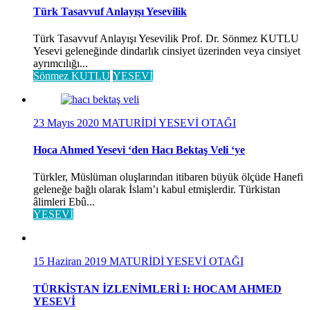
Türk Tasavvuf Anlayışı Yesevilik
Türk Tasavvuf Anlayışı Yesevilik Prof. Dr. Sönmez KUTLU
Yesevi geleneğinde dindarlık cinsiyet üzerinden veya cinsiyet
ayrımcılığı...
Sönmez KUTLU
YESEVİ
23 Mayıs 2020
MATURİDİ YESEVİ OTAĞI
Hoca Ahmed Yesevi ‘den Hacı Bektaş Veli ‘ye
Türkler, Müslüman oluşlarından itibaren büyük ölçüde Hanefi
geleneğe bağlı olarak İslam’ı kabul etmişlerdir. Türkistan
âlimleri Ebû...
YESEVİ
15 Haziran 2019
MATURİDİ YESEVİ OTAĞI
TÜRKİSTAN İZLENİMLERİ I: HOCAM AHMED
YESEVİ