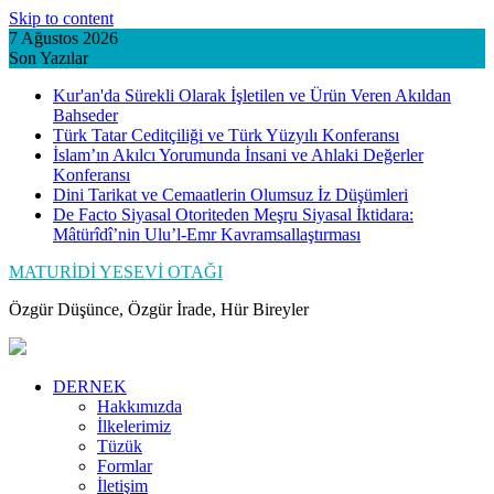
Skip to content
7 Ağustos 2026
Son Yazılar
Kur'an'da Sürekli Olarak İşletilen ve Ürün Veren Akıldan
Bahseder
Türk Tatar Ceditçiliği ve Türk Yüzyılı Konferansı
İslam’ın Akılcı Yorumunda İnsani ve Ahlaki Değerler
Konferansı
Dini Tarikat ve Cemaatlerin Olumsuz İz Düşümleri
De Facto Siyasal Otoriteden Meşru Siyasal İktidara:
Mâtürîdî’nin Ulu’l-Emr Kavramsallaştırması
MATURİDİ YESEVİ OTAĞI
Özgür Düşünce, Özgür İrade, Hür Bireyler
DERNEK
Hakkımızda
İlkelerimiz
Tüzük
Formlar
İletişim