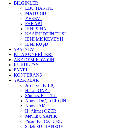
BİLGİNLER
EBU HANİFE
MATURİDİ
YESEVİ
FARABİ
İBNİ SİNA
NASİRUDDİN TUSİ
İBNİ MİSKEVEYH
İBNİ RÜŞD
YAYINEVİ
KİTAP ÖNERİLERİ
AKADEMİK YAYIN
KURULTAY
PANEL
KONFERANS
YAZARLAR
Ali İhsan KILIÇ
Hasan ONAT
Sönmez KUTLU
Ahmet Doğan ERGİN
Ahmet AK
H. Ahmet ÖZER
Mevlüt UYANIK
Yusuf KOCATÜRK
Saleh SULTANSOY