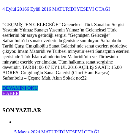
4 Eylül 2016
6 Eylül 2016
MATURİDİ YESEVİ OTAĞI
“GEÇMİŞTEN GELECEĞE” Geleneksel Türk Sanatları Sergisi
Yasemin Yılmaz Sanatçı Yasemin Yılmaz’ın Geleneksel Türk
eserlerini bir araya getirdiği sergisi “Geçmişten Geleceğe”
Safranbolu’da sanatseverlerin beğenisine sunuluyor. Safranbolu
Tarihi Çarşı Cıngıllıoğlu Sanat Galerisi’nde sanat eserleri görücüye
çıkıyor. İmam Maturidi ve Türbesi minyatür eseri Sanatçının eserleri
içerisinde Türk İslam alimlerinden Maturidi’nin ve Türbesinin
minyatür eseride yer almakta. Tüm halkımız sanat sergisine
davetlidir. TARİH: 06-07 EYLÜL 2016 AÇILIŞ SAATİ: 15.00
ADRES: Cıngıllıoğlu Sanat Galerisi (Cinci Hanı Karşısı)
Safranbolu – Çeşme Mah. Akın Sokak no:22
DEVAMINI OKU
HABER
SON YAZILAR
5 Mayıs 2024
MATURİDİ YESEVİ OTAĞI