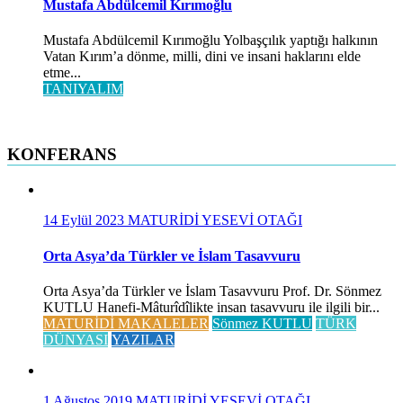
Mustafa Abdülcemil Kırımoğlu
Mustafa Abdülcemil Kırımoğlu Yolbaşçılık yaptığı halkının
Vatan Kırım’a dönme, milli, dini ve insani haklarını elde
etme...
TANIYALIM
KONFERANS
14 Eylül 2023
MATURİDİ YESEVİ OTAĞI
Orta Asya’da Türkler ve İslam Tasavvuru
Orta Asya’da Türkler ve İslam Tasavvuru Prof. Dr. Sönmez
KUTLU Hanefi-Mâturîdîlikte insan tasavvuru ile ilgili bir...
MATURİDİ MAKALELER
Sönmez KUTLU
TÜRK
DÜNYASI
YAZILAR
1 Ağustos 2019
MATURİDİ YESEVİ OTAĞI