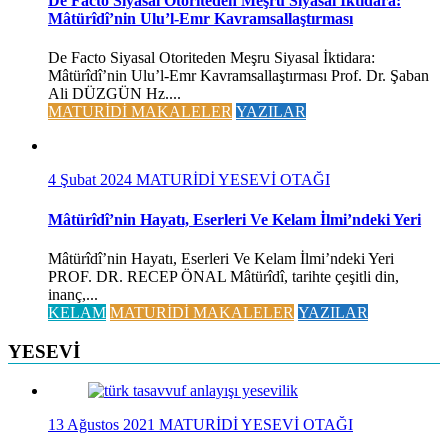
De Facto Siyasal Otoriteden Meşru Siyasal İktidara:
Mâtürîdî’nin Ulu’l-Emr Kavramsallaştırması
De Facto Siyasal Otoriteden Meşru Siyasal İktidara:
Mâtürîdî’nin Ulu’l-Emr Kavramsallaştırması Prof. Dr. Şaban
Ali DÜZGÜN Hz....
MATURİDİ MAKALELER
YAZILAR
4 Şubat 2024
MATURİDİ YESEVİ OTAĞI
Mâtürîdî’nin Hayatı, Eserleri Ve Kelam İlmi’ndeki Yeri
Mâtürîdî’nin Hayatı, Eserleri Ve Kelam İlmi’ndeki Yeri
PROF. DR. RECEP ÖNAL Mâtürîdî, tarihte çeşitli din,
inanç,...
KELAM
MATURİDİ MAKALELER
YAZILAR
YESEVİ
13 Ağustos 2021
MATURİDİ YESEVİ OTAĞI