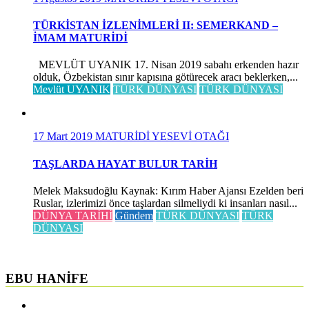
TÜRKİSTAN İZLENİMLERİ II: SEMERKAND –
İMAM MATURİDİ
MEVLÜT UYANIK 17. Nisan 2019 sabahı erkenden hazır
olduk, Özbekistan sınır kapısına götürecek aracı beklerken,...
Mevlüt UYANIK
TÜRK DÜNYASI
TÜRK DÜNYASI
17 Mart 2019
MATURİDİ YESEVİ OTAĞI
TAŞLARDA HAYAT BULUR TARİH
Melek Maksudoğlu Kaynak: Kırım Haber Ajansı Ezelden beri
Ruslar, izlerimizi önce taşlardan silmeliydi ki insanları nasıl...
DÜNYA TARİHİ
Gündem
TÜRK DÜNYASI
TÜRK
DÜNYASI
EBU HANİFE