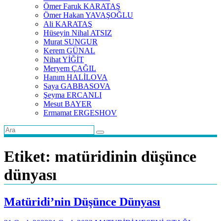
Ömer Faruk KARATAŞ
Ömer Hakan YAVAŞOĞLU
Ali KARATAŞ
Hüseyin Nihal ATSIZ
Murat SUNGUR
Kerem GÜNAL
Nihat YİĞİT
Meryem ÇAĞIL
Hanım HALİLOVA
Saya GABBASOVA
Şeyma ERCANLI
Mesut BAYER
Ermamat ERGESHOV
Etiket:
matüridinin düşünce
dünyası
Matüridi’nin Düşünce Dünyası