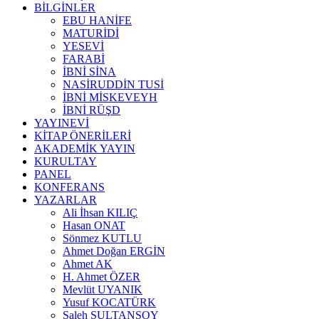
BİLGİNLER
EBU HANİFE
MATURİDİ
YESEVİ
FARABİ
İBNİ SİNA
NASİRUDDİN TUSİ
İBNİ MİSKEVEYH
İBNİ RÜŞD
YAYINEVİ
KİTAP ÖNERİLERİ
AKADEMİK YAYIN
KURULTAY
PANEL
KONFERANS
YAZARLAR
Ali İhsan KILIÇ
Hasan ONAT
Sönmez KUTLU
Ahmet Doğan ERGİN
Ahmet AK
H. Ahmet ÖZER
Mevlüt UYANIK
Yusuf KOCATÜRK
Saleh SULTANSOY