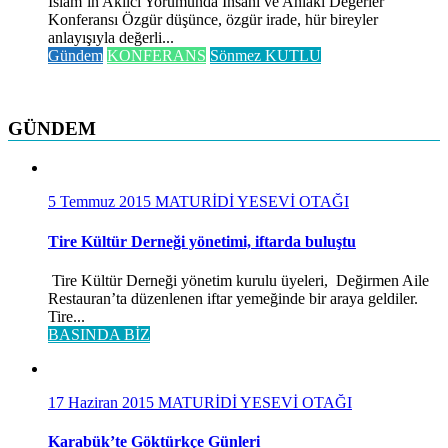
İslam’ın Akılcı Yorumunda İnsani ve Ahlaki Değerler
Konferansı Özgür düşünce, özgür irade, hür bireyler
anlayışıyla değerli...
Gündem
KONFERANS
Sönmez KUTLU
GÜNDEM
5 Temmuz 2015
MATURİDİ YESEVİ OTAĞI
Tire Kültür Derneği yönetimi, iftarda buluştu
Tire Kültür Derneği yönetim kurulu üyeleri, Değirmen Aile
Restauran’ta düzenlenen iftar yemeğinde bir araya geldiler.
Tire...
BASINDA BİZ
17 Haziran 2015
MATURİDİ YESEVİ OTAĞI
Karabük’te Göktürkçe Günleri