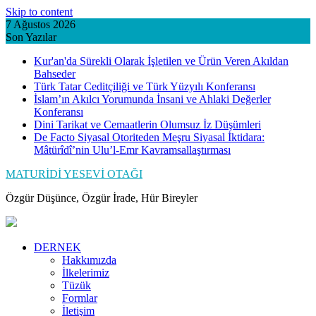
Skip to content
7 Ağustos 2026
Son Yazılar
Kur'an'da Sürekli Olarak İşletilen ve Ürün Veren Akıldan
Bahseder
Türk Tatar Ceditçiliği ve Türk Yüzyılı Konferansı
İslam’ın Akılcı Yorumunda İnsani ve Ahlaki Değerler
Konferansı
Dini Tarikat ve Cemaatlerin Olumsuz İz Düşümleri
De Facto Siyasal Otoriteden Meşru Siyasal İktidara:
Mâtürîdî’nin Ulu’l-Emr Kavramsallaştırması
MATURİDİ YESEVİ OTAĞI
Özgür Düşünce, Özgür İrade, Hür Bireyler
DERNEK
Hakkımızda
İlkelerimiz
Tüzük
Formlar
İletişim