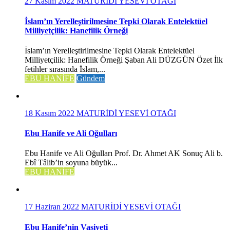
27 Kasım 2022
MATURİDİ YESEVİ OTAĞI
İslam’ın Yerelleştirilmesine Tepki Olarak Entelektüel
Milliyetçilik: Hanefilik Örneği
İslam’ın Yerelleştirilmesine Tepki Olarak Entelektüel
Milliyetçilik: Hanefilik Örneği Şaban Ali DÜZGÜN Özet İlk
fetihler sırasında İslam,...
EBU HANİFE
Gündem
18 Kasım 2022
MATURİDİ YESEVİ OTAĞI
Ebu Hanife ve Ali Oğulları
Ebu Hanife ve Ali Oğulları Prof. Dr. Ahmet AK Sonuç Ali b.
Ebî Tâlib’in soyuna büyük...
EBU HANİFE
17 Haziran 2022
MATURİDİ YESEVİ OTAĞI
Ebu Hanife’nin Vasiyeti