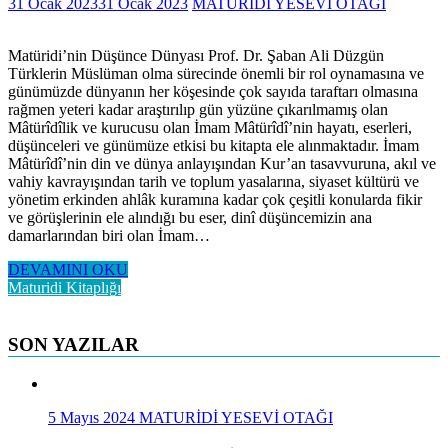
31 Ocak 2023
31 Ocak 2023
MATURİDİ YESEVİ OTAĞI
Matüridi’nin Düşünce Dünyası Prof. Dr. Şaban Ali Düzgün
Türklerin Müslüman olma sürecinde önemli bir rol oynamasına ve
günümüzde dünyanın her köşesinde çok sayıda taraftarı olmasına
rağmen yeteri kadar araştırılıp gün yüzüne çıkarılmamış olan
Mâtürîdîlik ve kurucusu olan İmam Mâtürîdî’nin hayatı, eserleri,
düşünceleri ve günümüze etkisi bu kitapta ele alınmaktadır. İmam
Mâtürîdî’nin din ve dünya anlayışından Kur’an tasavvuruna, akıl ve
vahiy kavrayışından tarih ve toplum yasalarına, siyaset kültürü ve
yönetim erkinden ahlâk kuramına kadar çok çeşitli konularda fikir
ve görüşlerinin ele alındığı bu eser, dinî düşüncemizin ana
damarlarından biri olan İmam…
DEVAMINI OKU
Maturidi Kitaplığı
SON YAZILAR
5 Mayıs 2024
MATURİDİ YESEVİ OTAĞI