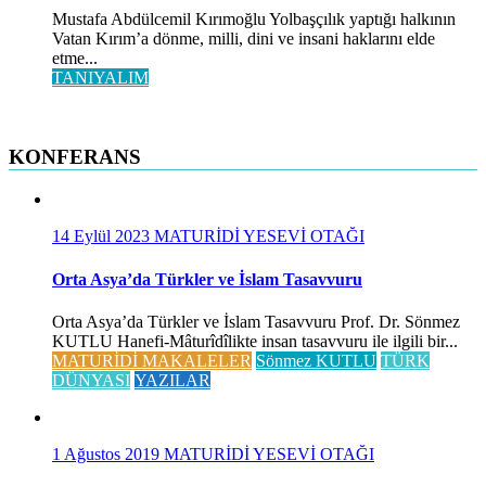
Mustafa Abdülcemil Kırımoğlu Yolbaşçılık yaptığı halkının
Vatan Kırım’a dönme, milli, dini ve insani haklarını elde
etme...
TANIYALIM
KONFERANS
14 Eylül 2023
MATURİDİ YESEVİ OTAĞI
Orta Asya’da Türkler ve İslam Tasavvuru
Orta Asya’da Türkler ve İslam Tasavvuru Prof. Dr. Sönmez
KUTLU Hanefi-Mâturîdîlikte insan tasavvuru ile ilgili bir...
MATURİDİ MAKALELER
Sönmez KUTLU
TÜRK
DÜNYASI
YAZILAR
1 Ağustos 2019
MATURİDİ YESEVİ OTAĞI