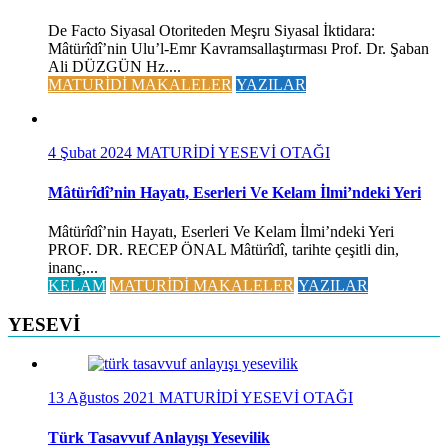
De Facto Siyasal Otoriteden Meşru Siyasal İktidara:
Mâtürîdî’nin Ulu’l-Emr Kavramsallaştırması Prof. Dr. Şaban
Ali DÜZGÜN Hz....
MATURİDİ MAKALELER
YAZILAR
4 Şubat 2024
MATURİDİ YESEVİ OTAĞI
Mâtürîdî’nin Hayatı, Eserleri Ve Kelam İlmi’ndeki Yeri
Mâtürîdî’nin Hayatı, Eserleri Ve Kelam İlmi’ndeki Yeri
PROF. DR. RECEP ÖNAL Mâtürîdî, tarihte çeşitli din,
inanç,...
KELAM
MATURİDİ MAKALELER
YAZILAR
YESEVİ
13 Ağustos 2021
MATURİDİ YESEVİ OTAĞI
Türk Tasavvuf Anlayışı Yesevilik