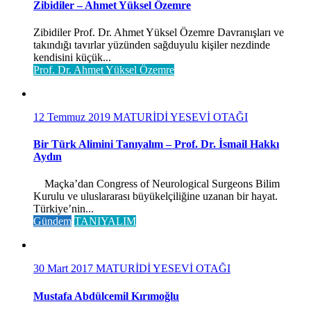
Zibidiler – Ahmet Yüksel Özemre
Zibidiler Prof. Dr. Ahmet Yüksel Özemre Davranışları ve
takındığı tavırlar yüzünden sağduyulu kişiler nezdinde
kendisini küçük...
Prof. Dr. Ahmet Yüksel Özemre
12 Temmuz 2019
MATURİDİ YESEVİ OTAĞI
Bir Türk Alimini Tanıyalım – Prof. Dr. İsmail Hakkı
Aydın
Maçka’dan Congress of Neurological Surgeons Bilim
Kurulu ve uluslararası büyükelçiliğine uzanan bir hayat.
Türkiye’nin...
Gündem
TANIYALIM
30 Mart 2017
MATURİDİ YESEVİ OTAĞI
Mustafa Abdülcemil Kırımoğlu