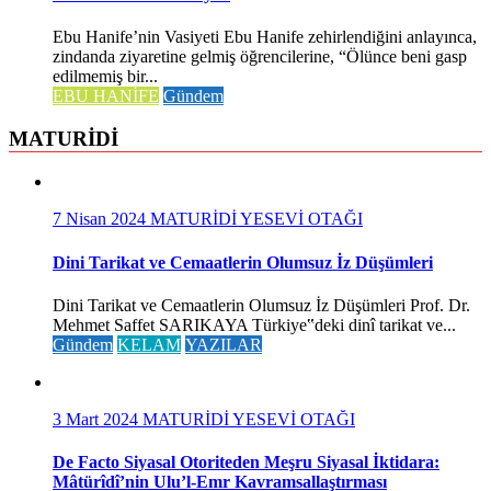
Ebu Hanife’nin Vasiyeti Ebu Hanife zehirlendiğini anlayınca,
zindanda ziyaretine gelmiş öğrencilerine, “Ölünce beni gasp
edilmemiş bir...
EBU HANİFE
Gündem
MATURİDİ
7 Nisan 2024
MATURİDİ YESEVİ OTAĞI
Dini Tarikat ve Cemaatlerin Olumsuz İz Düşümleri
Dini Tarikat ve Cemaatlerin Olumsuz İz Düşümleri Prof. Dr.
Mehmet Saffet SARIKAYA Türkiye‟deki dinî tarikat ve...
Gündem
KELAM
YAZILAR
3 Mart 2024
MATURİDİ YESEVİ OTAĞI
De Facto Siyasal Otoriteden Meşru Siyasal İktidara:
Mâtürîdî’nin Ulu’l-Emr Kavramsallaştırması