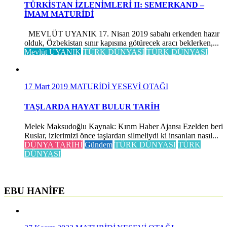
TÜRKİSTAN İZLENİMLERİ II: SEMERKAND –
İMAM MATURİDİ
MEVLÜT UYANIK 17. Nisan 2019 sabahı erkenden hazır
olduk, Özbekistan sınır kapısına götürecek aracı beklerken,...
Mevlüt UYANIK
TÜRK DÜNYASI
TÜRK DÜNYASI
17 Mart 2019
MATURİDİ YESEVİ OTAĞI
TAŞLARDA HAYAT BULUR TARİH
Melek Maksudoğlu Kaynak: Kırım Haber Ajansı Ezelden beri
Ruslar, izlerimizi önce taşlardan silmeliydi ki insanları nasıl...
DÜNYA TARİHİ
Gündem
TÜRK DÜNYASI
TÜRK
DÜNYASI
EBU HANİFE