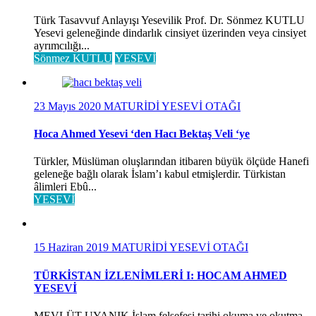
Türk Tasavvuf Anlayışı Yesevilik Prof. Dr. Sönmez KUTLU
Yesevi geleneğinde dindarlık cinsiyet üzerinden veya cinsiyet
ayrımcılığı...
Sönmez KUTLU
YESEVİ
23 Mayıs 2020
MATURİDİ YESEVİ OTAĞI
Hoca Ahmed Yesevi ‘den Hacı Bektaş Veli ‘ye
Türkler, Müslüman oluşlarından itibaren büyük ölçüde Hanefi
geleneğe bağlı olarak İslam’ı kabul etmişlerdir. Türkistan
âlimleri Ebû...
YESEVİ
15 Haziran 2019
MATURİDİ YESEVİ OTAĞI
TÜRKİSTAN İZLENİMLERİ I: HOCAM AHMED
YESEVİ
MEVLÜT UYANIK İslam felsefesi tarihi okuma ve okutma