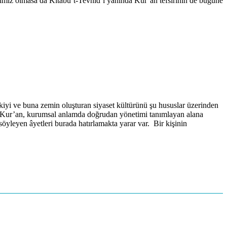
ânımız olmasa da Kitâbü’t-Tevhîd’i yanında Kur’ân tefsirinin de bugüne
iyi ve buna zemin oluşturan siyaset kültürünü şu hususlar üzerinden
ar. Kur’an, kurumsal anlamda doğrudan yönetimi tanımlayan alana
yleyen âyetleri burada hatırlamakta yarar var. Bir kişinin