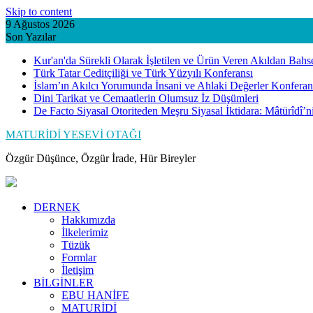
Skip to content
9 Ağustos 2026
Son Yazılar
Kur'an'da Sürekli Olarak İşletilen ve Ürün Veren Akıldan Bahs
Türk Tatar Ceditçiliği ve Türk Yüzyılı Konferansı
İslam’ın Akılcı Yorumunda İnsani ve Ahlaki Değerler Konferan
Dini Tarikat ve Cemaatlerin Olumsuz İz Düşümleri
De Facto Siyasal Otoriteden Meşru Siyasal İktidara: Mâtürîdî’
MATURİDİ YESEVİ OTAĞI
Özgür Düşünce, Özgür İrade, Hür Bireyler
DERNEK
Hakkımızda
İlkelerimiz
Tüzük
Formlar
İletişim
BİLGİNLER
EBU HANİFE
MATURİDİ