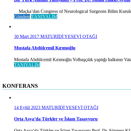
Maçka’dan Congress of Neurological Surgeons Bilim Kurulu ve 
Gündem
TANIYALIM
30 Mart 2017
MATURİDİ YESEVİ OTAĞI
Mustafa Abdülcemil Kırımoğlu
Mustafa Abdülcemil Kırımoğlu Yolbaşçılık yaptığı halkının Vatan
TANIYALIM
KONFERANS
14 Eylül 2023
MATURİDİ YESEVİ OTAĞI
Orta Asya’da Türkler ve İslam Tasavvuru
Orta Asya’da Türkler ve İslam Tasavvuru Prof. Dr. Sönmez KUTLU