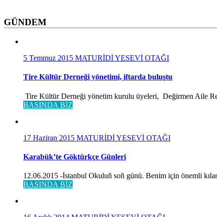
GÜNDEM
5 Temmuz 2015
MATURİDİ YESEVİ OTAĞI
Tire Kültür Derneği yönetimi, iftarda buluştu
Tire Kültür Derneği yönetim kurulu üyeleri, Değirmen Aile Rest
BASINDA BİZ
17 Haziran 2015
MATURİDİ YESEVİ OTAĞI
Karabük’te Göktürkçe Günleri
12.06.2015 -İstanbul Okuluñ soñ günü. Benim için önemli kılan
BASINDA BİZ