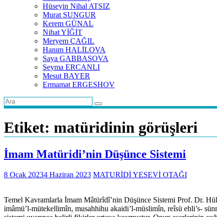
Hüseyin Nihal ATSIZ
Murat SUNGUR
Kerem GÜNAL
Nihat YİĞİT
Meryem ÇAĞIL
Hanım HALİLOVA
Saya GABBASOVA
Şeyma ERCANLI
Mesut BAYER
Ermamat ERGESHOV
Etiket:
matüridinin görüşleri
İmam Matüridi’nin Düşünce Sistemi
8 Ocak 2023
4 Haziran 2023
MATURİDİ YESEVİ OTAĞI
Temel Kavramlarla İmam Mâtürîdî’nin Düşünce Sistemi Prof. Dr. Hüly
imâmü’l-mütekellimîn, musahhihu akaidi’l-müslimîn, reîsü ehli’s- sünn