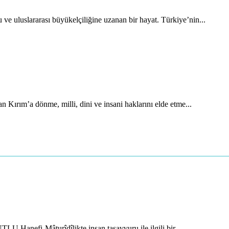
uluslararası büyükelçiliğine uzanan bir hayat. Türkiye’nin...
 Kırım’a dönme, milli, dini ve insani haklarını elde etme...
 Hanefi-Mâturîdîlikte insan tasavvuru ile ilgili bir...