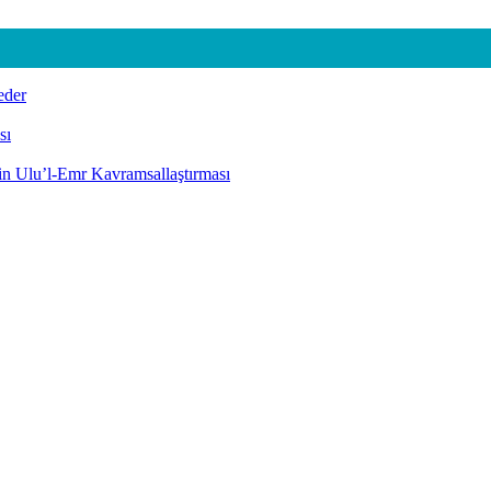
eder
sı
nin Ulu’l-Emr Kavramsallaştırması