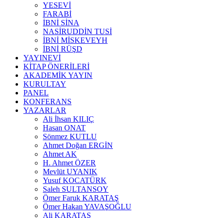
YESEVİ
FARABİ
İBNİ SİNA
NASİRUDDİN TUSİ
İBNİ MİSKEVEYH
İBNİ RÜŞD
YAYINEVİ
KİTAP ÖNERİLERİ
AKADEMİK YAYIN
KURULTAY
PANEL
KONFERANS
YAZARLAR
Ali İhsan KILIÇ
Hasan ONAT
Sönmez KUTLU
Ahmet Doğan ERGİN
Ahmet AK
H. Ahmet ÖZER
Mevlüt UYANIK
Yusuf KOCATÜRK
Saleh SULTANSOY
Ömer Faruk KARATAŞ
Ömer Hakan YAVAŞOĞLU
Ali KARATAŞ