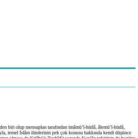
en biri olup mensuplan tarafından imâmü’l-hüdâ, âlemü’l-hüdâ,
tıyla, temel İslâm ilimlerinin pek çok konusu hakkında kendi düşünce