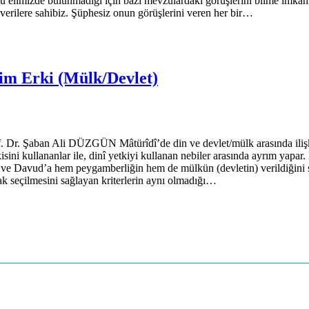
çoğu elimizde bulunmadığı için bazı mevzulardaki görüşlerini bilme imk
verilere sahibiz. Şüphesiz onun görüşlerini veren her bir…
tim Erki (Mülk/Devlet)
. Dr. Şaban Ali DÜZGÜN Mâtürîdî’de din ve devlet/mülk arasında ilişk
isini kullananlar ile, dinî yetkiyi kullanan nebiler arasında ayrım yap
ve Davud’a hem peygamberliğin hem de mülkün (devletin) verildiğini sö
ak seçilmesini sağlayan kriterlerin aynı olmadığı…