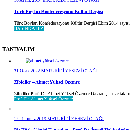
16 Aralık 2014
MATURİDİ YESEVİ OTAĞI
Türk Boyları Konfederesyonu Kültür Dergisi
Türk Boyları Konfederasyonu Kültür Dergisi Ekim 2014 sayısınd
BASINDA BİZ
TANIYALIM
31 Ocak 2022
MATURİDİ YESEVİ OTAĞI
Zibidiler – Ahmet Yüksel Özemre
Zibidiler Prof. Dr. Ahmet Yüksel Özemre Davranışları ve takınd
Prof. Dr. Ahmet Yüksel Özemre
12 Temmuz 2019
MATURİDİ YESEVİ OTAĞI
Bir Türk Alimini Tanıyalım – Prof. Dr. İsmail Hakkı Aydın