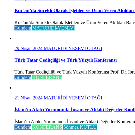
Kur’an’da Sürekli Olarak İşletilen ve Ürün Veren Akıldan
Kur’an’da Sürekli Olarak İşletilen ve Ürün Veren Akıldan Bahse
Gündem
MATURİDİ-YESEVİ
29 Nisan 2024
MATURİDİ YESEVİ OTAĞI
Türk Tatar Ceditçiliği ve Türk Yüzyılı Konferansı
Türk Tatar Ceditçiliği ve Türk Yüzyılı Konferansı Prof. Dr. İ
Gündem
KONFERANS
21 Nisan 2024
MATURİDİ YESEVİ OTAĞI
İslam’ın Akılcı Yorumunda İnsani ve Ahlaki Değerler Konf
İslam’ın Akılcı Yorumunda İnsani ve Ahlaki Değerler Konferansı 
Gündem
KONFERANS
Sönmez KUTLU