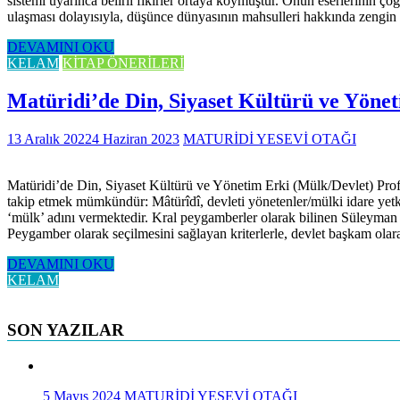
sistemi uyarınca belirli fikirler ortaya koymuştur. Onun eserlerinin 
ulaşması dolayısıyla, düşünce dünyasının mahsulleri hakkında zengin 
DEVAMINI OKU
KELAM
KİTAP ÖNERİLERİ
Matüridi’de Din, Siyaset Kültürü ve Yöne
13 Aralık 2022
4 Haziran 2023
MATURİDİ YESEVİ OTAĞI
Matüridi’de Din, Siyaset Kültürü ve Yönetim Erki (Mülk/Devlet) Prof
takip etmek mümkündür: Mâtürîdî, devleti yönetenler/mülki idare yetk
‘mülk’ adını vermektedir. Kral peygamberler olarak bilinen Süleyman 
Peygamber olarak seçilmesini sağlayan kriterlerle, devlet başkam olar
DEVAMINI OKU
KELAM
SON YAZILAR
5 Mayıs 2024
MATURİDİ YESEVİ OTAĞI