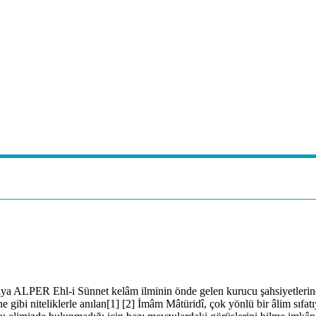
a ALPER Ehl-i Sünnet kelâm ilminin önde gelen kurucu şahsiyetlerind
e gibi niteliklerle anılan[1] [2] İmâm Mâtüridî, çok yönlü bir âlim sıfa