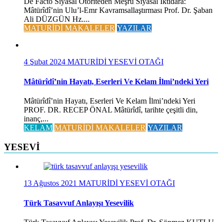
De Facto Siyasal Otoriteden Meşru Siyasal İktidara:
Mâtürîdî’nin Ulu’l-Emr Kavramsallaştırması Prof. Dr. Şaban
Ali DÜZGÜN Hz....
MATURİDİ MAKALELER
YAZILAR
4 Şubat 2024
MATURİDİ YESEVİ OTAĞI
Mâtürîdî’nin Hayatı, Eserleri Ve Kelam İlmi’ndeki Yeri
Mâtürîdî’nin Hayatı, Eserleri Ve Kelam İlmi’ndeki Yeri
PROF. DR. RECEP ÖNAL Mâtürîdî, tarihte çeşitli din,
inanç,...
KELAM
MATURİDİ MAKALELER
YAZILAR
YESEVİ
13 Ağustos 2021
MATURİDİ YESEVİ OTAĞI
Türk Tasavvuf Anlayışı Yesevilik