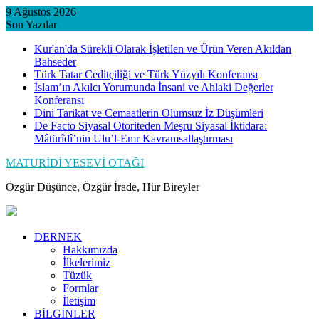
Skip
9 Ağustos 2026
to
Son Yazılar
content
Kur'an'da Sürekli Olarak İşletilen ve Ürün Veren Akıldan
Bahseder
Türk Tatar Ceditçiliği ve Türk Yüzyılı Konferansı
İslam’ın Akılcı Yorumunda İnsani ve Ahlaki Değerler
Konferansı
Dini Tarikat ve Cemaatlerin Olumsuz İz Düşümleri
De Facto Siyasal Otoriteden Meşru Siyasal İktidara:
Mâtürîdî’nin Ulu’l-Emr Kavramsallaştırması
MATURİDİ YESEVİ OTAĞI
Özgür Düşünce, Özgür İrade, Hür Bireyler
DERNEK
Hakkımızda
İlkelerimiz
Tüzük
Formlar
İletişim
BİLGİNLER