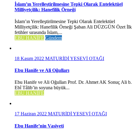
İslam’ın Yerelleştirilmesine Tepki Olarak Entelektüel
Milliyetçilik: Hanefilik Örneği
İslam’ın Yerelleştirilmesine Tepki Olarak Entelektüel
Milliyetçilik: Hanefilik Örneği Şaban Ali DÜZGÜN Özet İlk
fetihler sırasında İslam,...
EBU HANİFE
Gündem
18 Kasım 2022
MATURİDİ YESEVİ OTAĞI
Ebu Hanife ve Ali Oğulları
Ebu Hanife ve Ali Oğulları Prof. Dr. Ahmet AK Sonuç Ali b.
Ebî Tâlib’in soyuna büyük...
EBU HANİFE
17 Haziran 2022
MATURİDİ YESEVİ OTAĞI
Ebu Hanife’nin Vasiyeti