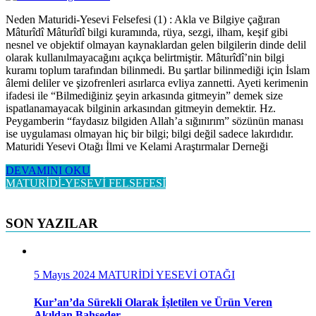
Neden Maturidi-Yesevi Felsefesi (1) : Akla ve Bilgiye çağıran
Mâturîdî Mâturîdî bilgi kuramında, rüya, sezgi, ilham, keşif gibi
nesnel ve objektif olmayan kaynaklardan gelen bilgilerin dinde delil
olarak kullanılmayacağını açıkça belirtmiştir. Mâturîdî’nin bilgi
kuramı toplum tarafından bilinmedi. Bu şartlar bilinmediği için İslam
âlemi deliler ve şizofrenleri asırlarca evliya zannetti. Ayeti kerimenin
ifadesi ile “Bilmediğiniz şeyin arkasında gitmeyin” demek size
ispatlanamayacak bilginin arkasından gitmeyin demektir. Hz.
Peygamberin “faydasız bilgiden Allah’a sığınırım” sözünün manası
ise uygulaması olmayan hiç bir bilgi; bilgi değil sadece lakırdıdır.
Maturidi Yesevi Otağı İlmi ve Kelami Araştırmalar Derneği
DEVAMINI OKU
MATURİDİ-YESEVİ FELSEFESİ
SON YAZILAR
5 Mayıs 2024
MATURİDİ YESEVİ OTAĞI
Kur’an’da Sürekli Olarak İşletilen ve Ürün Veren
Akıldan Bahseder