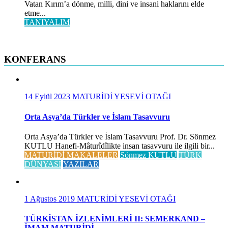
Vatan Kırım’a dönme, milli, dini ve insani haklarını elde
etme...
TANIYALIM
KONFERANS
14 Eylül 2023
MATURİDİ YESEVİ OTAĞI
Orta Asya’da Türkler ve İslam Tasavvuru
Orta Asya’da Türkler ve İslam Tasavvuru Prof. Dr. Sönmez
KUTLU Hanefi-Mâturîdîlikte insan tasavvuru ile ilgili bir...
MATURİDİ MAKALELER
Sönmez KUTLU
TÜRK
DÜNYASI
YAZILAR
1 Ağustos 2019
MATURİDİ YESEVİ OTAĞI
TÜRKİSTAN İZLENİMLERİ II: SEMERKAND –
İMAM MATURİDİ