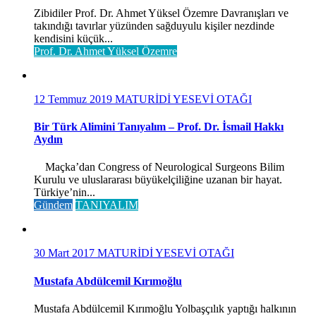
Zibidiler Prof. Dr. Ahmet Yüksel Özemre Davranışları ve
takındığı tavırlar yüzünden sağduyulu kişiler nezdinde
kendisini küçük...
Prof. Dr. Ahmet Yüksel Özemre
12 Temmuz 2019
MATURİDİ YESEVİ OTAĞI
Bir Türk Alimini Tanıyalım – Prof. Dr. İsmail Hakkı
Aydın
Maçka’dan Congress of Neurological Surgeons Bilim
Kurulu ve uluslararası büyükelçiliğine uzanan bir hayat.
Türkiye’nin...
Gündem
TANIYALIM
30 Mart 2017
MATURİDİ YESEVİ OTAĞI
Mustafa Abdülcemil Kırımoğlu
Mustafa Abdülcemil Kırımoğlu Yolbaşçılık yaptığı halkının