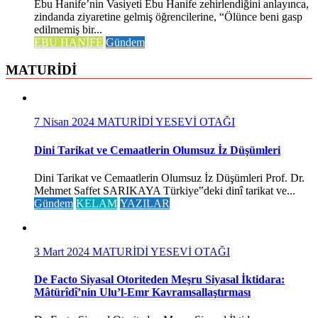
Ebu Hanife’nin Vasiyeti Ebu Hanife zehirlendiğini anlayınca,
zindanda ziyaretine gelmiş öğrencilerine, “Ölünce beni gasp
edilmemiş bir...
EBU HANİFE
Gündem
MATURİDİ
7 Nisan 2024
MATURİDİ YESEVİ OTAĞI
Dini Tarikat ve Cemaatlerin Olumsuz İz Düşümleri
Dini Tarikat ve Cemaatlerin Olumsuz İz Düşümleri Prof. Dr.
Mehmet Saffet SARIKAYA Türkiye‟deki dinî tarikat ve...
Gündem
KELAM
YAZILAR
3 Mart 2024
MATURİDİ YESEVİ OTAĞI
De Facto Siyasal Otoriteden Meşru Siyasal İktidara:
Mâtürîdî’nin Ulu’l-Emr Kavramsallaştırması