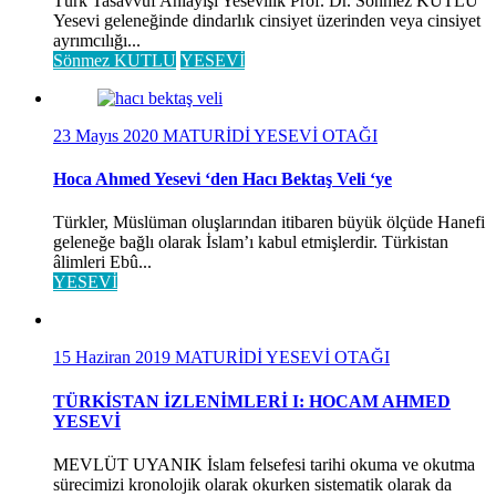
Türk Tasavvuf Anlayışı Yesevilik Prof. Dr. Sönmez KUTLU
Yesevi geleneğinde dindarlık cinsiyet üzerinden veya cinsiyet
ayrımcılığı...
Sönmez KUTLU
YESEVİ
23 Mayıs 2020
MATURİDİ YESEVİ OTAĞI
Hoca Ahmed Yesevi ‘den Hacı Bektaş Veli ‘ye
Türkler, Müslüman oluşlarından itibaren büyük ölçüde Hanefi
geleneğe bağlı olarak İslam’ı kabul etmişlerdir. Türkistan
âlimleri Ebû...
YESEVİ
15 Haziran 2019
MATURİDİ YESEVİ OTAĞI
TÜRKİSTAN İZLENİMLERİ I: HOCAM AHMED
YESEVİ
MEVLÜT UYANIK İslam felsefesi tarihi okuma ve okutma
sürecimizi kronolojik olarak okurken sistematik olarak da