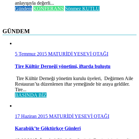
anlayışıyla değerli...
Gündem
KONFERANS
Sönmez KUTLU
GÜNDEM
5 Temmuz 2015
MATURİDİ YESEVİ OTAĞI
Tire Kültür Derneği yönetimi, iftarda buluştu
Tire Kültür Derneği yönetim kurulu üyeleri, Değirmen Aile
Restauran’ta düzenlenen iftar yemeğinde bir araya geldiler.
Tire...
BASINDA BİZ
17 Haziran 2015
MATURİDİ YESEVİ OTAĞI
Karabük’te Göktürkçe Günleri