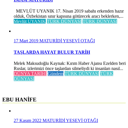
MEVLÜT UYANIK 17. Nisan 2019 sabahı erkenden hazır
olduk, Özbekistan sınır kapısına götürecek aracı beklerken,...
Mevlüt UYANIK
TÜRK DÜNYASI
TÜRK DÜNYASI
17 Mart 2019
MATURİDİ YESEVİ OTAĞI
TAŞLARDA HAYAT BULUR TARİH
Melek Maksudoğlu Kaynak: Kırım Haber Ajansı Ezelden beri
Ruslar, izlerimizi önce taşlardan silmeliydi ki insanları nasıl...
DÜNYA TARİHİ
Gündem
TÜRK DÜNYASI
TÜRK
DÜNYASI
EBU HANİFE
27 Kasım 2022
MATURİDİ YESEVİ OTAĞI