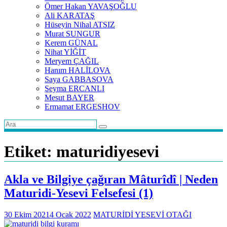
Ömer Hakan YAVAŞOĞLU
Ali KARATAŞ
Hüseyin Nihal ATSIZ
Murat SUNGUR
Kerem GÜNAL
Nihat YİĞİT
Meryem ÇAĞIL
Hanım HALİLOVA
Saya GABBASOVA
Şeyma ERCANLI
Mesut BAYER
Ermamat ERGESHOV
Etiket:
maturidiyesevi
Akla ve Bilgiye çağıran Mâturîdî | Neden
Maturidi-Yesevi Felsefesi (1)
30 Ekim 2021
4 Ocak 2022
MATURİDİ YESEVİ OTAĞI