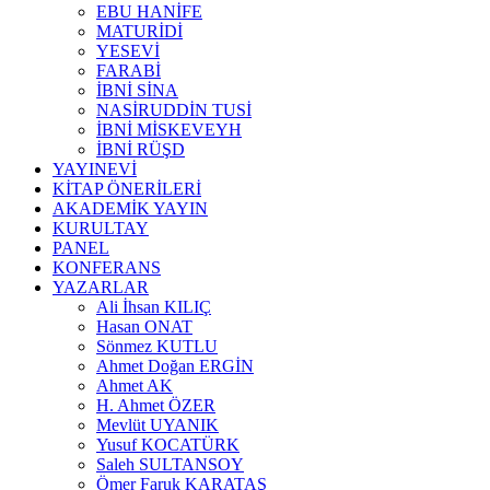
EBU HANİFE
MATURİDİ
YESEVİ
FARABİ
İBNİ SİNA
NASİRUDDİN TUSİ
İBNİ MİSKEVEYH
İBNİ RÜŞD
YAYINEVİ
KİTAP ÖNERİLERİ
AKADEMİK YAYIN
KURULTAY
PANEL
KONFERANS
YAZARLAR
Ali İhsan KILIÇ
Hasan ONAT
Sönmez KUTLU
Ahmet Doğan ERGİN
Ahmet AK
H. Ahmet ÖZER
Mevlüt UYANIK
Yusuf KOCATÜRK
Saleh SULTANSOY
Ömer Faruk KARATAŞ