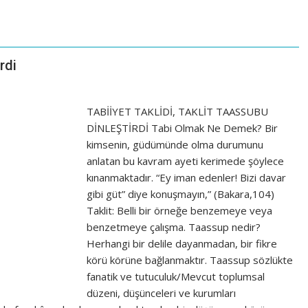
rdi
TABİİYET TAKLİDİ, TAKLİT TAASSUBU
DİNLEŞTİRDİ Tabi Olmak Ne Demek? Bir
kimsenin, güdümünde olma durumunu
anlatan bu kavram ayeti kerimede şöylece
kınanmaktadır. “Ey iman edenler! Bizi davar
gibi güt” diye konuşmayın,” (Bakara,104)
Taklit: Belli bir örneğe benzemeye veya
benzetmeye çalışma. Taassup nedir?
Herhangi bir delile dayanmadan, bir fikre
körü körüne bağlanmaktır. Taassup sözlükte
fanatik ve tutuculuk/Mevcut toplumsal
düzeni, düşünceleri ve kurumları