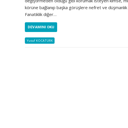
değiştirmeden olduğu gibi korumak isteyen kimse, m
körüne bağlanıp başka görüşlere nefret ve düşmanlık 
Fanatiklik diğer…
DEVAMINI OKU
Yusuf KOCATÜRK