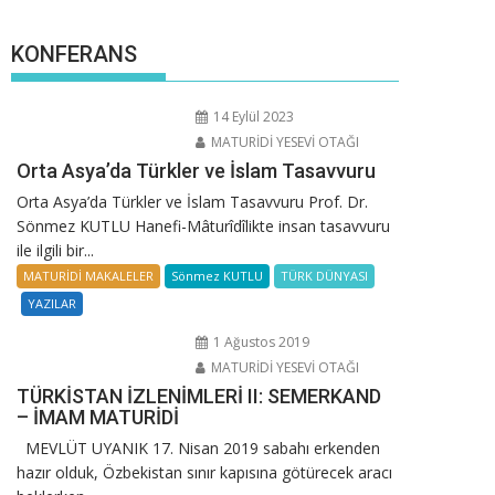
KONFERANS
14 Eylül 2023
MATURİDİ YESEVİ OTAĞI
Orta Asya’da Türkler ve İslam Tasavvuru
Orta Asya’da Türkler ve İslam Tasavvuru Prof. Dr.
Sönmez KUTLU Hanefi-Mâturîdîlikte insan tasavvuru
ile ilgili bir...
MATURİDİ MAKALELER
Sönmez KUTLU
TÜRK DÜNYASI
YAZILAR
1 Ağustos 2019
MATURİDİ YESEVİ OTAĞI
TÜRKİSTAN İZLENİMLERİ II: SEMERKAND
– İMAM MATURİDİ
MEVLÜT UYANIK 17. Nisan 2019 sabahı erkenden
hazır olduk, Özbekistan sınır kapısına götürecek aracı