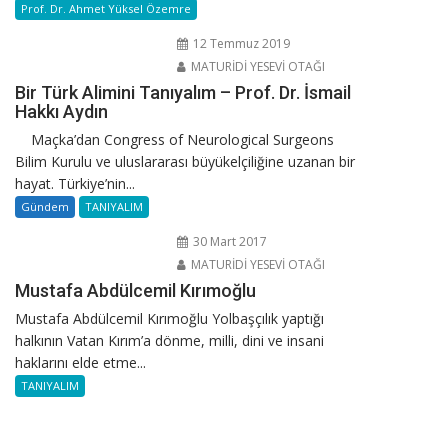
Prof. Dr. Ahmet Yüksel Özemre
12 Temmuz 2019
MATURİDİ YESEVİ OTAĞI
Bir Türk Alimini Tanıyalım – Prof. Dr. İsmail
Hakkı Aydın
Maçka’dan Congress of Neurological Surgeons
Bilim Kurulu ve uluslararası büyükelçiliğine uzanan bir
hayat. Türkiye’nin...
Gündem
TANIYALIM
30 Mart 2017
MATURİDİ YESEVİ OTAĞI
Mustafa Abdülcemil Kırımoğlu
Mustafa Abdülcemil Kırımoğlu Yolbaşçılık yaptığı
halkının Vatan Kırım’a dönme, milli, dini ve insani
haklarını elde etme...
TANIYALIM