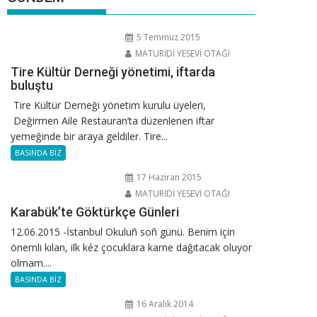
5 Temmuz 2015
MATURİDİ YESEVİ OTAĞI
Tire Kültür Derneği yönetimi, iftarda
buluştu
Tire Kültür Derneği yönetim kurulu üyeleri,
Değirmen Aile Restauran’ta düzenlenen iftar
yemeğinde bir araya geldiler. Tire...
BASINDA BİZ
17 Haziran 2015
MATURİDİ YESEVİ OTAĞI
Karabük’te Göktürkçe Günleri
12.06.2015 -İstanbul Okuluñ soñ günü. Benim için
önemli kılan, ilk kéz çocuklara karne dağıtacak oluyor
olmam....
BASINDA BİZ
16 Aralık 2014