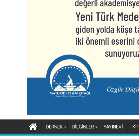
DERNEK
BİLGİNLER
YAYINEVİ
Kİ