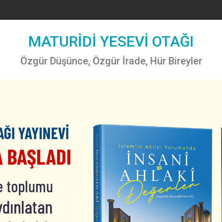
MATURİDİ YESEVİ OTAĞI
Özgür Düşünce, Özgür İrade, Hür Bireyler