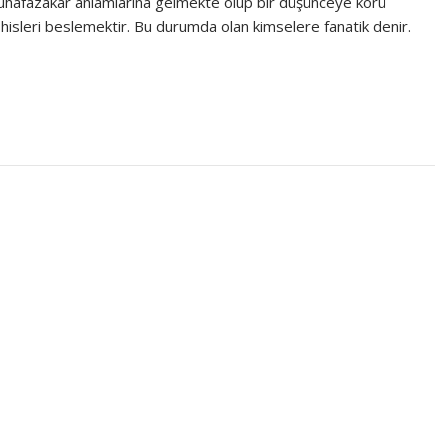
uhafazakâr anlamlarına gelmekte olup bir düşünceye körü
hisleri beslemektir. Bu durumda olan kimselere fanatik denir.