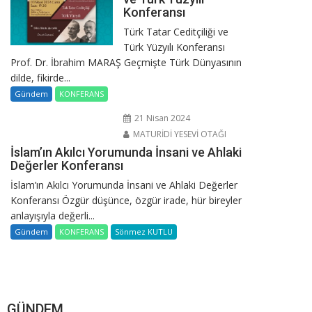
Konferansı
Türk Tatar Ceditçiliği ve
Türk Yüzyılı Konferansı
Prof. Dr. İbrahim MARAŞ Geçmişte Türk Dünyasının
dilde, fikirde...
Gündem
KONFERANS
21 Nisan 2024
MATURİDİ YESEVİ OTAĞI
İslam’ın Akılcı Yorumunda İnsani ve Ahlaki
Değerler Konferansı
İslam’ın Akılcı Yorumunda İnsani ve Ahlaki Değerler
Konferansı Özgür düşünce, özgür irade, hür bireyler
anlayışıyla değerli...
Gündem
KONFERANS
Sönmez KUTLU
GÜNDEM